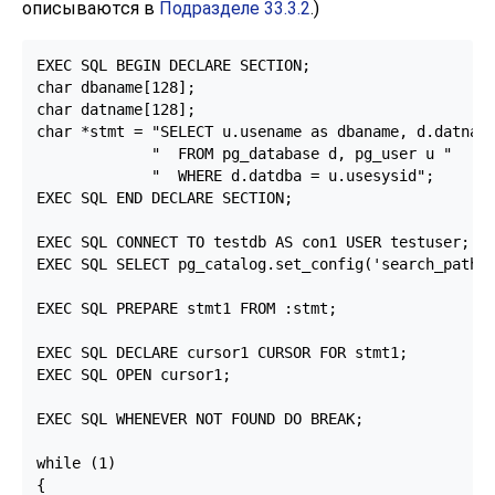
описываются в
Подразделе 33.3.2
.)
EXEC SQL BEGIN DECLARE SECTION;

char dbaname[128];

char datname[128];

char *stmt = "SELECT u.usename as dbaname, d.datname
             "  FROM pg_database d, pg_user u "

             "  WHERE d.datdba = u.usesysid";

EXEC SQL END DECLARE SECTION;

EXEC SQL CONNECT TO testdb AS con1 USER testuser;

EXEC SQL SELECT pg_catalog.set_config('search_path',
EXEC SQL PREPARE stmt1 FROM :stmt;

EXEC SQL DECLARE cursor1 CURSOR FOR stmt1;

EXEC SQL OPEN cursor1;

EXEC SQL WHENEVER NOT FOUND DO BREAK;

while (1)

{
