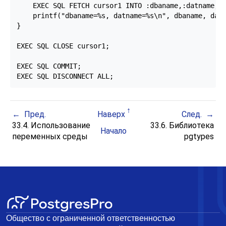
    EXEC SQL FETCH cursor1 INTO :dbaname,:datname;

    printf("dbaname=%s, datname=%s\n", dbaname, datn
}

EXEC SQL CLOSE cursor1;

EXEC SQL COMMIT;

EXEC SQL DISCONNECT ALL;
Пред.
Наверх
След.
33.4. Использование
33.6. Библиотека
Начало
переменных среды
pgtypes
Общество с ограниченной ответственностью