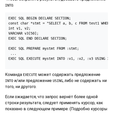
.
INTO
EXEC SQL BEGIN DECLARE SECTION;

const char *stmt = "SELECT a, b, c FROM test1 WHERE 
int v1, v2;

VARCHAR v3[50];

EXEC SQL END DECLARE SECTION;

EXEC SQL PREPARE mystmt FROM :stmt;

 ...

EXEC SQL EXECUTE mystmt INTO :v1, :v2, :v3 USING 37;
Команда
может содержать предложение
EXECUTE
и/или предложение
, либо не содержать ни
INTO
USING
того, ни другого.
Если ожидается, что запрос вернёт более одной
строки результата, следует применять курсор, как
показано в следующем примере. (Подробно курсоры