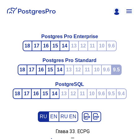
Postgres Pro Enterprise
18
17
16
15
14
13
12
11
10
9.6
Postgres Pro Standard
18
17
16
15
14
13
12
11
10
9.6
9.5
PostgreSQL
18
17
16
15
14
13
12
11
10
9.6
9.5
9.4
RU
EN
RU EN
Глава 33.
ECPG
—