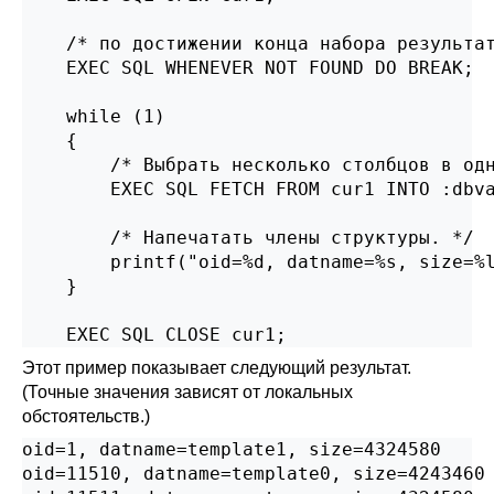
    /* по достижении конца набора результат
    EXEC SQL WHENEVER NOT FOUND DO BREAK;

    while (1)

    {

        /* Выбрать несколько столбцов в одн
        EXEC SQL FETCH FROM cur1 INTO :dbva
        /* Напечатать члены структуры. */

        printf("oid=%d, datname=%s, size=%l
    }

    EXEC SQL CLOSE cur1;
Этот пример показывает следующий результат.
(Точные значения зависят от локальных
обстоятельств.)
oid=1, datname=template1, size=4324580

oid=11510, datname=template0, size=4243460
