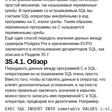
простой механизм, так называемые
переменные
среды
. В программе со встраиваемым SQL мы
считаем SQL-операторы
внедрёнными
в код
программы на C,
языке среды
. Таким образом,
переменные программы на C называются
переменными среды
.
Ещё один способ передать значения данных между
сервером Postgres Pro и приложениями ECPG
заключается в использовании дескрипторов SQL, как
описано в
Разделе 35.7
.
35.4.1. Обзор
Передавать данные между программой C и SQL-
операторами во встраиваемом SQL очень просто.
Вместо того, чтобы вставлять данные в оператор, что
влечёт дополнительные усложнения, в частности
нужно правильно заключать значения в кавычки,
можно просто записать имя переменной C в SQL-
операторе, предварив его двоеточием. Например:
EXEC SQL INSERT INTO sometable VALUES (:v1