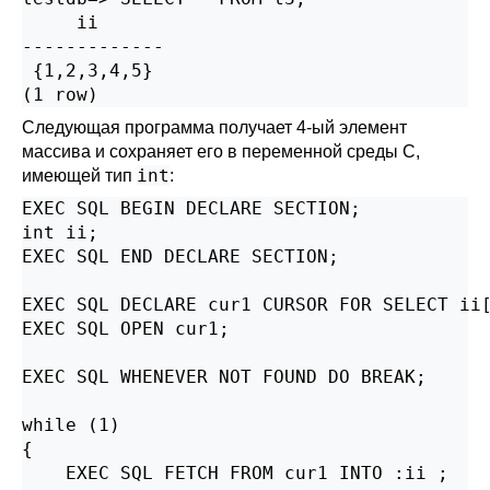
     ii

-------------

 {1,2,3,4,5}

(1 row)
Следующая программа получает 4-ый элемент
массива и сохраняет его в переменной среды С,
int
имеющей тип
:
EXEC SQL BEGIN DECLARE SECTION;

int ii;

EXEC SQL END DECLARE SECTION;

EXEC SQL DECLARE cur1 CURSOR FOR SELECT ii[
EXEC SQL OPEN cur1;

EXEC SQL WHENEVER NOT FOUND DO BREAK;

while (1)

{

    EXEC SQL FETCH FROM cur1 INTO :ii ;
