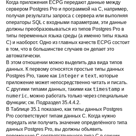
Когда приложения ECPG передают данные между
сервером Postgres Pro и программой на C, например,
получая результаты запроса с сервера или выполняя
операторы SQL с входными параметрам, эти данные
должны преобразовываться из типов Postgres Pro в
типы переменных языка среды (а именно типы языка
C) и наоборот. Одно из главных качеств ECPG состоит
в том, что в большинстве случаев он делает это
автоматически.
В этом отношении можно выделить два вида типов
данных. К первому относятся простые типы данных
integer
text
Postgres Pro, такие как
и
, которые
приложение может непосредственно читать и писать.
timestamp
С другими типами данных, такими как
и
numeric
, можно работать только через специальные
функции; см.
Подраздел 35.4.4.2
.
В
Таблице 35.1
показано, как типы данных Postgres
Pro соответствуют типам данных C. Когда нужно
передать или получить значение определённого типа
данных Postgres Pro, вы должны объявить
переменную C соответствующего типа C в секции