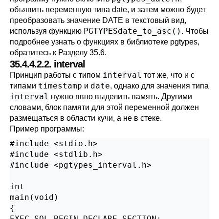
объявить переменную типа date, и затем можно будет
преобразовать значение DATE в текстовый вид,
PGTYPESdate_to_asc()
используя функцию
. Чтобы
подробнее узнать о функциях в библиотеке pgtypes,
обратитесь к
Разделу 35.6
.
35.4.4.2.2. interval
interval
Принцип работы с типом
тот же, что и с
timestamp
date
типами
и
, однако для значения типа
interval
нужно явно выделить память. Другими
словами, блок памяти для этой переменной должен
размещаться в области кучи, а не в стеке.
Пример программы:
#include <stdio.h>

#include <stdlib.h>

#include <pgtypes_interval.h>

int

main(void)

{

EXEC SQL BEGIN DECLARE SECTION;
