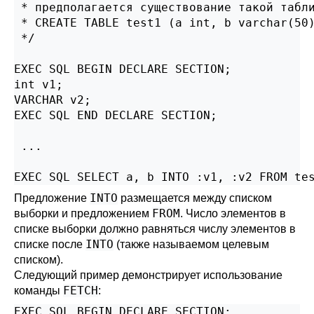
 * предполагается существование такой табли
 * CREATE TABLE test1 (a int, b varchar(50)
 */

EXEC SQL BEGIN DECLARE SECTION;

int v1;

VARCHAR v2;

EXEC SQL END DECLARE SECTION;

 ...

EXEC SQL SELECT a, b INTO :v1, :v2 FROM te
INTO
Предложение
размещается между списком
FROM
выборки и предложением
. Число элементов в
списке выборки должно равняться числу элементов в
INTO
списке после
(также называемом целевым
списком).
Следующий пример демонстрирует использование
FETCH
команды
:
EXEC SQL BEGIN DECLARE SECTION;
