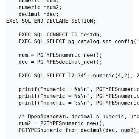
    numeric *num;

    numeric *num2;

    decimal *dec;

EXEC SQL END DECLARE SECTION;

    EXEC SQL CONNECT TO testdb;

    EXEC SQL SELECT pg_catalog.set_config('
    num = PGTYPESnumeric_new();

    dec = PGTYPESdecimal_new();

    EXEC SQL SELECT 12.345::numeric(4,2), 2
    printf("numeric = %s\n", PGTYPESnumeric
    printf("numeric = %s\n", PGTYPESnumeric
    printf("numeric = %s\n", PGTYPESnumeric
    /* Преобразовать decimal в numeric, что
    num2 = PGTYPESnumeric_new();

    PGTYPESnumeric_from_decimal(dec, num2);