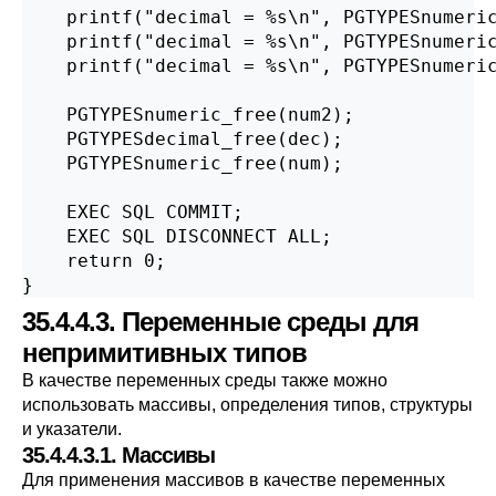
    printf("decimal = %s\n", PGTYPESnumeric
    printf("decimal = %s\n", PGTYPESnumeric
    printf("decimal = %s\n", PGTYPESnumeric
    PGTYPESnumeric_free(num2);

    PGTYPESdecimal_free(dec);

    PGTYPESnumeric_free(num);

    EXEC SQL COMMIT;

    EXEC SQL DISCONNECT ALL;

    return 0;

}
35.4.4.3. Переменные среды для
непримитивных типов
В качестве переменных среды также можно
использовать массивы, определения типов, структуры
и указатели.
35.4.4.3.1. Массивы
Для применения массивов в качестве переменных