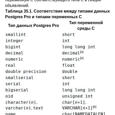
объявлений.
Таблица 35.1. Соответствие между типами данных
Postgres Pro и типами переменных C
Тип переменной
Тип данных Postgres Pro
среды С
smallint
short
integer
int
bigint
long long int
[a]
decimal
decimal
[a]
numeric
numeric
real
float
double precision
double
smallserial
short
serial
int
bigserial
long long int
oid
unsigned int
character(
n
)
char[
n
+1]
,
,
[b]
varchar(
n
)
text
VARCHAR[
n
+1]
,
name
char[NAMEDATALEN]