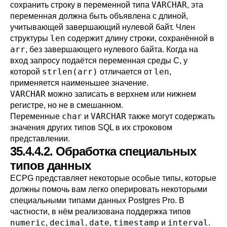
VARCHAR
сохранить строку в переменной типа
, эта
переменная должна быть объявлена с длиной,
учитывающей завершающий нулевой байт. Член
len
структуры
содержит длину строки, сохранённой в
arr
, без завершающего нулевого байта. Когда на
вход запросу подаётся переменная среды C, у
strlen(arr)
len
которой
отличается от
,
применяется наименьшее значение.
VARCHAR
можно записать в верхнем или нижнем
регистре, но не в смешанном.
char
VARCHAR
Переменные
и
также могут содержать
значения других типов SQL в их строковом
представлении.
35.4.4.2. Обработка специальных
типов данных
ECPG представляет некоторые особые типы, которые
должны помочь вам легко оперировать некоторыми
специальными типами данных Postgres Pro. В
частности, в нём реализована поддержка типов
numeric
decimal
date
timestamp
interval
,
,
,
и
.