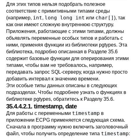
Для этих типов нельзя подобрать полезное
соответствие с примитивными типами среды
int
long long int
char[]
(например,
,
или
), так
как они имеют сложную внутреннюю структуру.
Приложения, работающие с этими типами, должны
объявлять переменные особых типов и работать с
ними, применяя функции из библиотеки pgtypes. Эта
библиотека, подробно описанная в
Разделе 35.6
содержит базовые функции для оперирования этими
типами, чтобы вам не требовалось, например,
передавать запрос SQL-серверу, когда нужно просто
добавить интервал к значению времени.
Эти особые типы данных описаны в следующих
подразделах. Чтобы подробнее узнать о функциях в
библиотеке pgtypes, обратитесь к
Разделу 35.6
.
35.4.4.2.1. timestamp, date
timestamp
Для работы с переменными
в
приложении ECPG применяется следующая схема.
Сначала в программу нужно включить заголовочный
timestamp
файл, чтобы получить определение типа
: