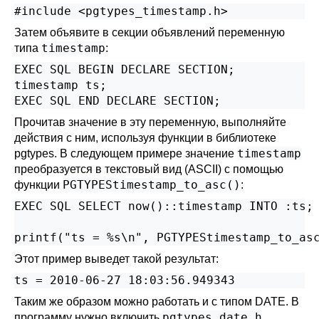
#include <pgtypes_timestamp.h>
Затем объявите в секции объявлений переменную
timestamp
типа
:
EXEC SQL BEGIN DECLARE SECTION;

timestamp ts;

EXEC SQL END DECLARE SECTION;
Прочитав значение в эту переменную, выполняйте
действия с ним, используя функции в библиотеке
timestamp
pgtypes. В следующем примере значение
преобразуется в текстовый вид (ASCII) с помощью
PGTYPEStimestamp_to_asc()
функции
:
EXEC SQL SELECT now()::timestamp INTO :ts;

printf("ts = %s\n", PGTYPEStimestamp_to_as
Этот пример выведет такой результат:
Таким же образом можно работать и с типом DATE. В
pgtypes_date.h
программу нужно включить
,