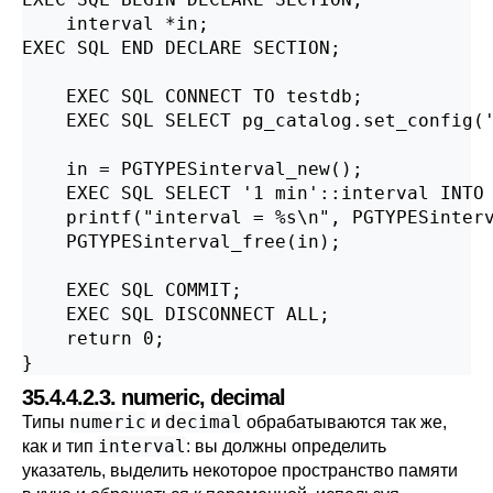
    interval *in;

EXEC SQL END DECLARE SECTION;

    EXEC SQL CONNECT TO testdb;

    EXEC SQL SELECT pg_catalog.set_config('
    in = PGTYPESinterval_new();

    EXEC SQL SELECT '1 min'::interval INTO 
    printf("interval = %s\n", PGTYPESinterv
    PGTYPESinterval_free(in);

    EXEC SQL COMMIT;

    EXEC SQL DISCONNECT ALL;

    return 0;

}
35.4.4.2.3. numeric, decimal
numeric
decimal
Типы
и
обрабатываются так же,
interval
как и тип
: вы должны определить
указатель, выделить некоторое пространство памяти