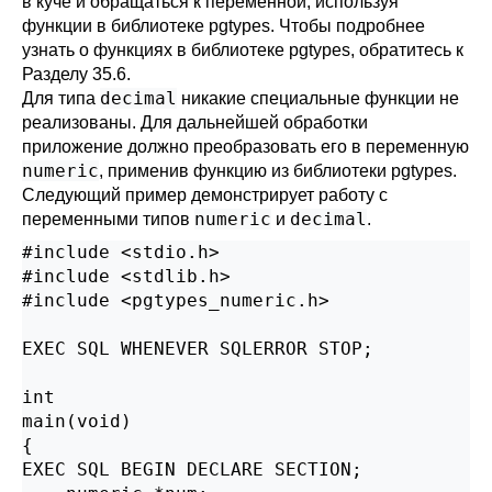
в куче и обращаться к переменной, используя
функции в библиотеке pgtypes. Чтобы подробнее
узнать о функциях в библиотеке pgtypes, обратитесь к
Разделу 35.6
.
decimal
Для типа
никакие специальные функции не
реализованы. Для дальнейшей обработки
приложение должно преобразовать его в переменную
numeric
, применив функцию из библиотеки pgtypes.
Следующий пример демонстрирует работу с
numeric
decimal
переменными типов
и
.
#include <stdio.h>

#include <stdlib.h>

#include <pgtypes_numeric.h>

EXEC SQL WHENEVER SQLERROR STOP;

int

main(void)

{

EXEC SQL BEGIN DECLARE SECTION;
