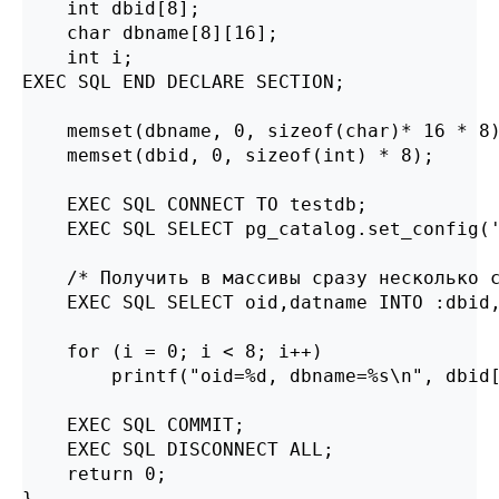
    int dbid[8];

    char dbname[8][16];

    int i;

EXEC SQL END DECLARE SECTION;

    memset(dbname, 0, sizeof(char)* 16 * 8)
    memset(dbid, 0, sizeof(int) * 8);

    EXEC SQL CONNECT TO testdb;

    EXEC SQL SELECT pg_catalog.set_config('
    /* Получить в массивы сразу несколько с
    EXEC SQL SELECT oid,datname INTO :dbid,
    for (i = 0; i < 8; i++)

        printf("oid=%d, dbname=%s\n", dbid[
    EXEC SQL COMMIT;

    EXEC SQL DISCONNECT ALL;

    return 0;

}