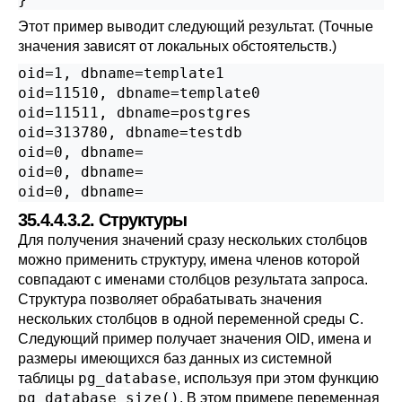
Этот пример выводит следующий результат. (Точные
значения зависят от локальных обстоятельств.)
oid=1, dbname=template1

oid=11510, dbname=template0

oid=11511, dbname=postgres

oid=313780, dbname=testdb

oid=0, dbname=

oid=0, dbname=

35.4.4.3.2. Структуры
Для получения значений сразу нескольких столбцов
можно применить структуру, имена членов которой
совпадают с именами столбцов результата запроса.
Структура позволяет обрабатывать значения
нескольких столбцов в одной переменной среды С.
Следующий пример получает значения OID, имена и
размеры имеющихся баз данных из системной
pg_database
таблицы
, используя при этом функцию
pg_database_size()
. В этом примере переменная