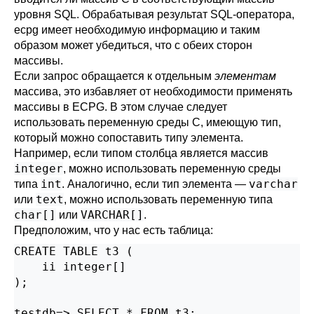
уровня SQL. Обрабатывая результат SQL-оператора,
ecpg имеет необходимую информацию и таким
образом может убедиться, что с обеих сторон
массивы.
Если запрос обращается к отдельным
элементам
массива, это избавляет от необходимости применять
массивы в ECPG. В этом случае следует
использовать переменную среды С, имеющую тип,
который можно сопоставить типу элемента.
Например, если типом столбца является массив
integer
, можно использовать переменную среды
int
varchar
типа
. Аналогично, если тип элемента —
text
или
, можно использовать переменную типа
char[]
VARCHAR[]
или
.
Предположим, что у нас есть таблица:
CREATE TABLE t3 (

    ii integer[]

);

testdb=> SELECT * FROM t3;
