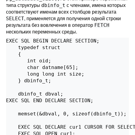
dbinfo_t
типа структуры
с членами, имена которых
соответствуют именам всех столбцов результата
SELECT
, применяется для получения одной строки
FETCH
результата без вовлечения в оператор
нескольких переменных среды.
EXEC SQL BEGIN DECLARE SECTION;

    typedef struct

    {

       int oid;

       char datname[65];

       long long int size;

    } dbinfo_t;

    dbinfo_t dbval;

EXEC SQL END DECLARE SECTION;

    memset(&dbval, 0, sizeof(dbinfo_t));

    EXEC SQL DECLARE cur1 CURSOR FOR SELECT
    EXEC SQL OPEN cur1;
