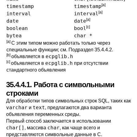
[a]
timestamp
timestamp
[a]
interval
interval
[a]
date
date
[c]
boolean
bool
bytea
char *
[a]
С этим типом можно работать только через
специальные функции; см.
Подраздел 35.4.4.2
.
[b]
ecpglib.h
объявляется в
[c]
ecpglib.h
объявляется в
при отсутствии
стандартного объявления
35.4.4.1. Работа с символьными
строками
Для обработки типов символьных строк SQL, таких как
varchar
text
и
, предлагаются два варианта
объявления переменных среды.
Первый способ заключается в использовании
char[]
char
, массива
, как чаще всего и
представляются символьные данные в C.