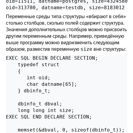
oid=11511, datname=postgres, size=4324580

Переменные среды типа структуры
«
вбирают в себя
»
столько столбцов, сколько полей содержит структура.
Значения дополнительных столбцов можно присвоить
другим переменным среды. Например, приведённую
выше программу можно видоизменить следующим
size
образом, разместив переменную
вне структуры:
EXEC SQL BEGIN DECLARE SECTION;

    typedef struct

    {

       int oid;

       char datname[65];

    } dbinfo_t;

    dbinfo_t dbval;

    long long int size;

EXEC SQL END DECLARE SECTION;

    memset(&dbval, 0, sizeof(dbinfo_t));
