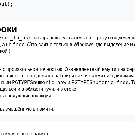
ut);

роки
eric_to_asc
, возвращают указатель на строку в выделен
free
, а не
. (Это важно только в Windows, где выделение 
кой.)
я с произвольной точностью. Эквивалентный ему тип на се
ую точность, она должна расширяться и сжиматься динами
PGTYPESnumeric_new
PGTYPESnumeric_free
ункции
и
. 
аться и в области кучи, и в стеке.
ать следующие функции:
 размещённую в памяти.
бождая всю её память.