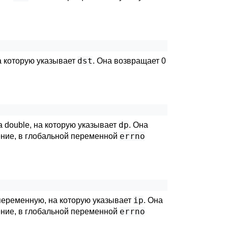
dst
а которую указывает
. Она возвращает 0
dp
а double, на которую указывает
. Она
errno
нение, в глобальной переменной
ip
переменную, на которую указывает
. Она
errno
нение, в глобальной переменной