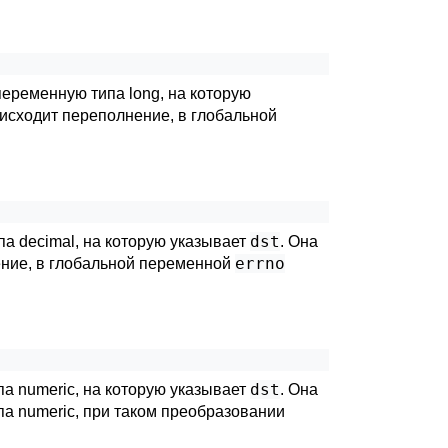
переменную типа long, на которую
роисходит переполнение, в глобальной
dst
па decimal, на которую указывает
. Она
errno
нение, в глобальной переменной
dst
па numeric, на которую указывает
. Она
ипа numeric, при таком преобразовании