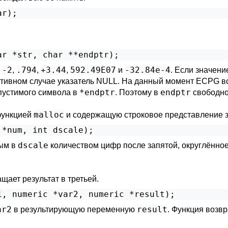
-2
.794
+3.44
592.49E07
-32.84e-4
:
,
,
,
и
. Если значени
тивном случае указатель NULL. На данный момент ECPG всег
*endptr
endptr
пустимого символа в
. Поэтому в
свободно
malloc
функцией
и содержащую строковое представление 
dscale
ным в
количеством цифр после запятой, округлённое
ает результат в третьей.
ar2
result
в результирующую переменную
. Функция возвр