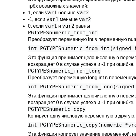
трёх возможных значений:
var1
var2
1, если
больше
var1
var2
-1, если
меньше
var1
var2
0, если
и
равны
PGTYPESnumeric_from_int
Преобразует переменную int в переменную num
Эта функция принимает целочисленную перемен
возвращает 0 в случае успеха и -1 при ошибке.
PGTYPESnumeric_from_long
Преобразует переменную long int в переменную
Эта функция принимает целочисленную переменн
возвращает 0 в случае успеха и -1 при ошибке.
PGTYPESnumeric_copy
Копирует одну числовую переменную в другую.
Эта функция копирует значение переменной, н