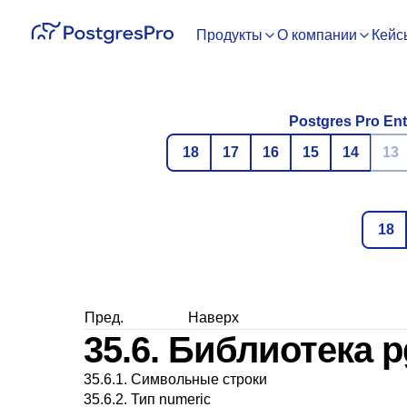
Продукты
О компании
Кейс
Postgres Pro Ent
18
17
16
15
14
13
18
Пред.
Наверх
35.6. Библиотека p
35.6.1. Символьные строки
35.6.2. Тип numeric