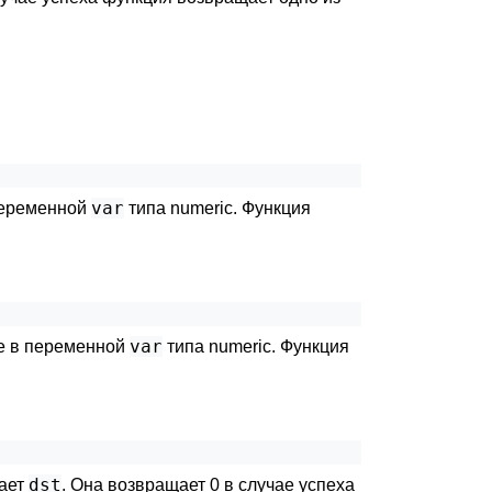
var
 переменной
типа numeric. Функция
var
ие в переменной
типа numeric. Функция
dst
вает
. Она возвращает 0 в случае успеха