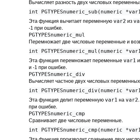
Вычисляет разность двух числовых переменных 
var2
va
Эта функция вычитает переменную
из
-1 при ошибке.
PGTYPESnumeric_mul
Перемножает две числовые переменные и возвр
var1
Эта функция перемножает переменные
и -1 при ошибке.
PGTYPESnumeric_div
Вычисляет частное двух числовых переменных 
var1
var2
Эта функция делит переменную
на
при ошибке.
PGTYPESnumeric_cmp
Сравнивает две числовые переменные.
Эта функция производит сравнение двух числ