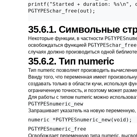
printf("Started + duration: %s\n", o
PGTYPESchar_free(out);

35.6.1. Символьные ст
PGTYPESnum
Некоторые функции, в частности
PGTYPESchar_free
освобождаться функцией
случаях должно производиться одной библиоте
35.6.2. Тип numeric
Тип numeric позволяет производить вычислени
Ввиду того, что переменная имеет произвольн
создавать только в области кучи, используя ф
ограниченную точность, и поэтому может размещ
Для работы с типом numeric можно использов
PGTYPESnumeric_new
Запрашивает указатель на новую переменную,
PGTYPESnumeric_free
Освобождает переменную типа numeric, высво