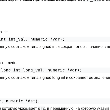
eric.
ную со знаком типа signed int и сохраняет её значение в
 numeric.
ую со знаком типа signed long int и сохраняет её значен
src
а которую указывает
, в переменную, на которую указы