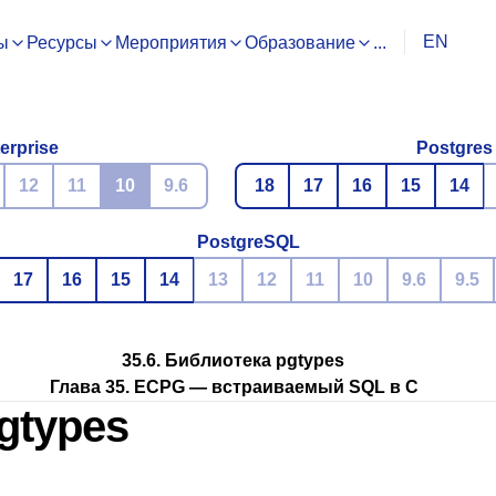
EN
ы
Ресурсы
Мероприятия
Образование
...
erprise
Postgres
12
11
10
9.6
18
17
16
15
14
PostgreSQL
17
16
15
14
13
12
11
10
9.6
9.5
35.6. Библиотека pgtypes
Глава 35.
ECPG
— встраиваемый
SQL
в C
gtypes