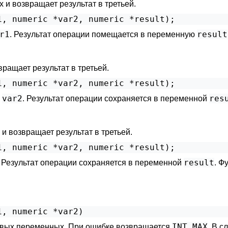
и возвращает результат в третьей.
r1
result
. Результат операции помещается в переменную
ащает результат в третьей.
var2
res
и
. Результат операции сохраняется в переменной
и возвращает результат в третьей.
result
. Результат операции сохраняется в переменной
. Ф
INT_MAX
овых переменных. При ошибке возвращается
. В с