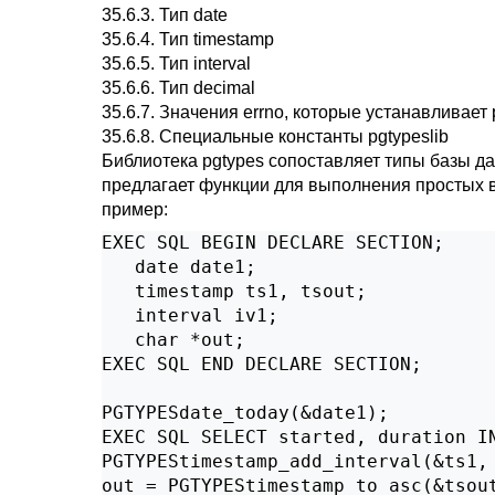
35.6.3. Тип date
35.6.4. Тип timestamp
35.6.5. Тип interval
35.6.6. Тип decimal
35.6.7. Значения errno, которые устанавливает 
35.6.8. Специальные константы pgtypeslib
Библиотека pgtypes сопоставляет типы базы 
предлагает функции для выполнения простых в
пример:
EXEC SQL BEGIN DECLARE SECTION;

   date date1;

   timestamp ts1, tsout;

   interval iv1;

   char *out;

EXEC SQL END DECLARE SECTION;

PGTYPESdate_today(&date1);

EXEC SQL SELECT started, duration IN
PGTYPEStimestamp_add_interval(&ts1, 
out = PGTYPEStimestamp_to_asc(&tsout