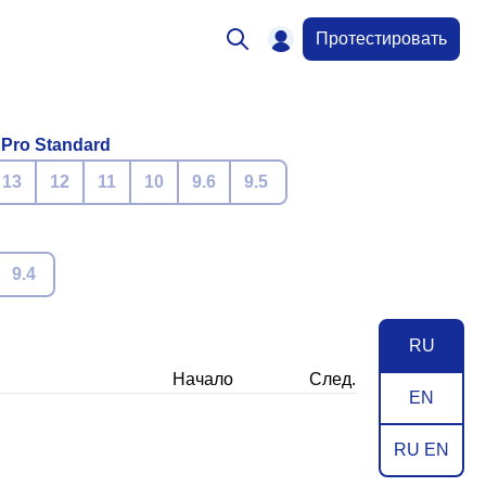
Протестировать
 Pro Standard
13
12
11
10
9.6
9.5
9.4
RU
Начало
След.
EN
RU EN