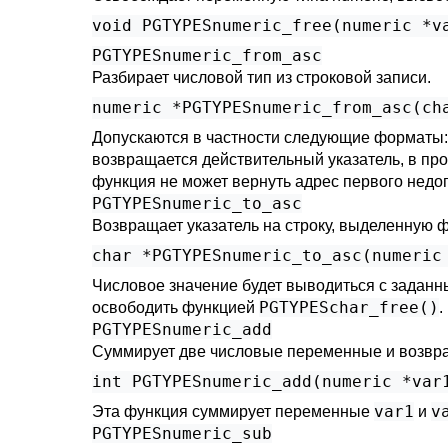
PGTYPESnumeric_from_asc
Разбирает числовой тип из строковой записи.
Допускаются в частности следующие форматы
возвращается действительный указатель, в про
функция не может вернуть адрес первого недо
PGTYPESnumeric_to_asc
Возвращает указатель на строку, выделенную 
Числовое значение будет выводиться с задан
PGTYPESchar_free()
освободить функцией
.
PGTYPESnumeric_add
Суммирует две числовые переменные и возвращ
var1
v
Эта функция суммирует переменные
и
PGTYPESnumeric_sub