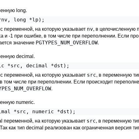
енную long.
nv
ic переменной, на которую указывает
, в целочисленную 
ха и -1 при ошибке, в том числе при переполнении. Если п
PGTYPES_NUM_OVERFLOW
ается значение
.
енную decimal.
src
ic переменной, на которую указывает
, в переменную ти
, в том числе при переполнении. Если происходит перепол
YPES_NUM_OVERFLOW
.
енную numeric.
src
al переменной, на которую указывает
, в переменную ти
 Так как тип decimal реализован как ограниченная версия т