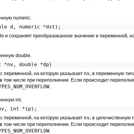
нную numeric.
e и сохраняет преобразованное значение в переменной, н
енную double.
nv
ic переменной, на которую указывает
, в переменную тип
, в том числе при переполнении. Если происходит перепол
YPES_NUM_OVERFLOW
.
енную int.
nv
ic переменной, на которую указывает
, в целочисленную 
, в том числе при переполнении. Если происходит перепол
YPES_NUM_OVERFLOW
.