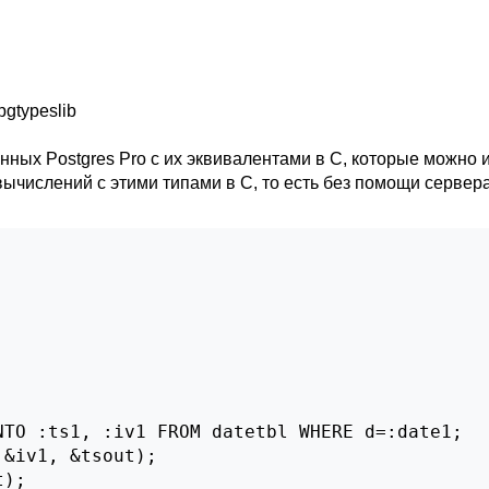
pgtypeslib
данных
Postgres Pro
с их эквивалентами в C, которые можно 
ычислений с этими типами в C, то есть без помощи сервер
TO :ts1, :iv1 FROM datetbl WHERE d=:date1;

&iv1, &tsout);

);
