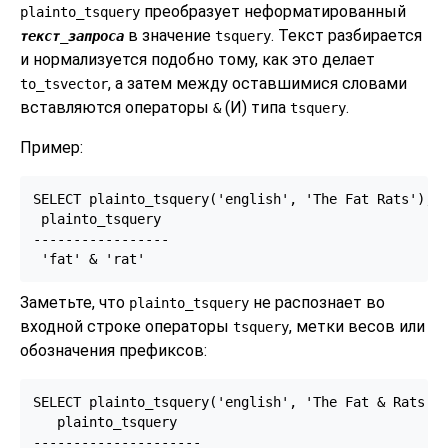
преобразует неформатированный
plainto_tsquery
в значение
. Текст разбирается
текст_запроса
tsquery
и нормализуется подобно тому, как это делает
, а затем между оставшимися словами
to_tsvector
вставляются операторы
(И) типа
.
&
tsquery
Пример:
SELECT plainto_tsquery('english', 'The Fat Rats');

 plainto_tsquery 

-----------------

Заметьте, что
не распознает во
plainto_tsquery
входной строке операторы
, метки весов или
tsquery
обозначения префиксов:
SELECT plainto_tsquery('english', 'The Fat & Rats:C'
   plainto_tsquery   

---------------------
