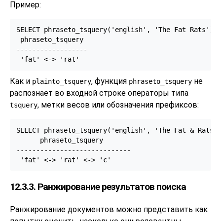
Пример:
SELECT phraseto_tsquery('english', 'The Fat Rats');

 phraseto_tsquery

------------------

Как и
, функция
не
plainto_tsquery
phraseto_tsquery
распознает во входной строке операторы типа
, метки весов или обозначения префиксов:
tsquery
SELECT phraseto_tsquery('english', 'The Fat & Rats:C
      phraseto_tsquery

-----------------------------

12.3.3. Ранжирование результатов поиска
Ранжирование документов можно представить как