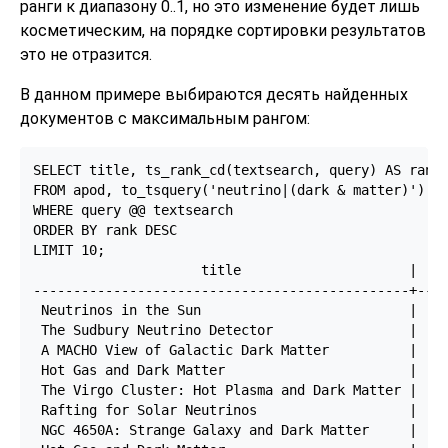
ранги к диапазону 0..1, но это изменение будет лишь
косметическим, на порядке сортировки результатов
это не отразится.
В данном примере выбираются десять найденных
документов с максимальным рангом:
SELECT title, ts_rank_cd(textsearch, query) AS rank

FROM apod, to_tsquery('neutrino|(dark & matter)') qu
WHERE query @@ textsearch

ORDER BY rank DESC

LIMIT 10;

                     title                     |   r
-----------------------------------------------+----
 Neutrinos in the Sun                          |    
 The Sudbury Neutrino Detector                 |    
 A MACHO View of Galactic Dark Matter          |  2.
 Hot Gas and Dark Matter                       |  1.
 The Virgo Cluster: Hot Plasma and Dark Matter |  1.
 Rafting for Solar Neutrinos                   |    
 NGC 4650A: Strange Galaxy and Dark Matter     |  1.