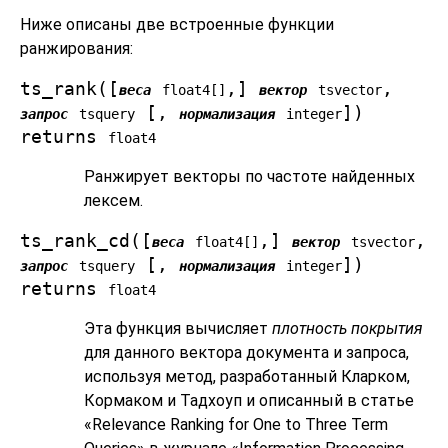
Ниже описаны две встроенные функции
ранжирования:
ts_rank([
,
]
,
веса
float4[]
вектор
tsvector
[
,
])
запрос
tsquery
нормализация
integer
returns
float4
Ранжирует векторы по частоте найденных
лексем.
ts_rank_cd([
,
]
,
веса
float4[]
вектор
tsvector
[
,
])
запрос
tsquery
нормализация
integer
returns
float4
Эта функция вычисляет
плотность покрытия
для данного вектора документа и запроса,
используя метод, разработанный Кларком,
Кормаком и Тадхоуп и описанный в статье
«Relevance Ranking for One to Three Term