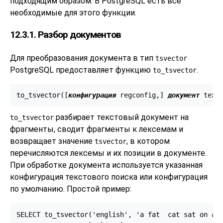
подходящим образом. В
PostgreSQL
есть все
необходимые для этого функции.
12.3.1. Разбор документов
Для преобразования документа в тип
tsvector
PostgreSQL
предоставляет функцию
.
to_tsvector
to_tsvector([
конфигурация
regconfig
,
] 
документ
text
разбирает текстовый документ на
to_tsvector
фрагменты, сводит фрагменты к лексемам и
возвращает значение
, в котором
tsvector
перечисляются лексемы и их позиции в документе.
При обработке документа используется указанная
конфигурация текстового поиска или конфигурация
по умолчанию. Простой пример:
SELECT to_tsvector('english', 'a fat  cat sat on a m