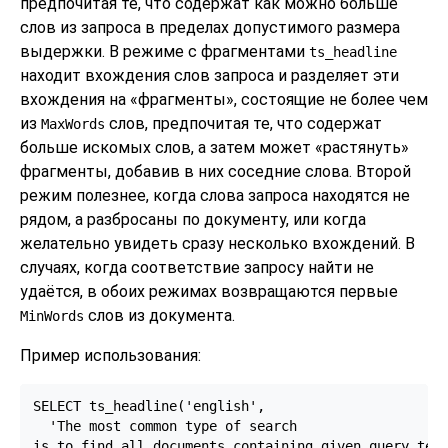
предпочитая те, что содержат как можно больше
слов из запроса в пределах допустимого размера
выдержки. В режиме с фрагментами
ts_headline
находит вхождения слов запроса и разделяет эти
вхождения на
«
фрагменты
»
, состоящие не более чем
из
слов, предпочитая те, что содержат
MaxWords
больше искомых слов, а затем может
«
растянуть
»
фрагменты, добавив в них соседние слова. Второй
режим полезнее, когда слова запроса находятся не
рядом, а разбросаны по документу, или когда
желательно увидеть сразу несколько вхождений. В
случаях, когда соответствие запросу найти не
удаётся, в обоих режимах возвращаются первые
слов из документа.
MinWords
Пример использования:
SELECT ts_headline('english',

  'The most common type of search

is to find all documents containing given query term