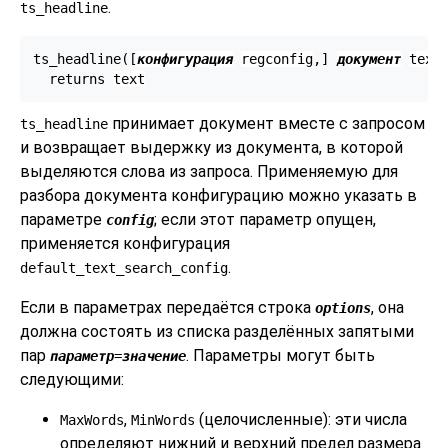
.
ts_headline
ts_headline([
конфигурация
regconfig
,
] 
документ
text
  returns 
text
принимает документ вместе с запросом
ts_headline
и возвращает выдержку из документа, в которой
выделяются слова из запроса. Применяемую для
разбора документа конфигурацию можно указать в
параметре
; если этот параметр опущен,
config
применяется конфигурация
.
default_text_search_config
Если в параметрах передаётся строка
, она
options
должна состоять из списка разделённых запятыми
пар
. Параметры могут быть
параметр
=
значение
следующими:
,
(целочисленные): эти числа
MaxWords
MinWords
определяют нижний и верхний предел размера