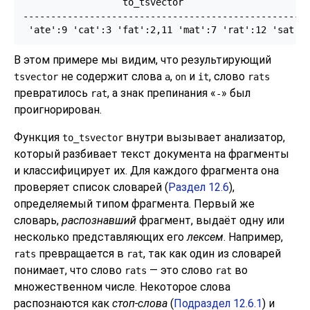
                  to_tsvector

----------------------------------------------------
В этом примере мы видим, что результирующий
не содержит слова
,
и
, слово
tsvector
a
on
it
rats
превратилось
, а знак препинания
«
»
был
rat
-
проигнорирован.
Функция
внутри вызывает анализатор,
to_tsvector
который разбивает текст документа на фрагменты
и классифицирует их. Для каждого фрагмента она
проверяет список словарей (
Раздел 12.6
),
определяемый типом фрагмента. Первый же
словарь,
распознавший
фрагмент, выдаёт одну или
несколько представляющих его
лексем
. Например,
превращается в
, так как один из словарей
rats
rat
понимает, что слово
— это слово
во
rats
rat
множественном числе. Некоторое слова
распознаются как
стоп-слова
(
Подраздел 12.6.1
) и