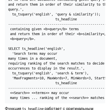
and return them in order of their similarity to the

query.',

  to_tsquery('english', 'query & similarity'));

                        ts_headline

----------------------------------------------------
 containing given <b>query</b> terms                
 and return them in order of their <b>similarity</b>
 <b>query</b>.

SELECT ts_headline('english',

  'Search terms may occur

many times in a document,

requiring ranking of the search matches to decide wh
occurrences to display in the result.',

  to_tsquery('english', 'search & term'),

  'MaxFragments=10, MaxWords=7, MinWords=3, StartSel
                        ts_headline

----------------------------------------------------
 <<Search>> <<terms>> may occur                     
Функция
работает с оригинальным
ts_headline