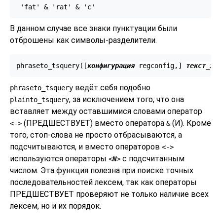
В данном случае все знаки пунктуации были
отброшены как символы-разделители.
phraseto_tsquery([
конфигурация
regconfig
,
] 
текст_за
ведёт себя подобно
phraseto_tsquery
, за исключением того, что она
plainto_tsquery
вставляет между оставшимися словами оператор
(ПРЕДШЕСТВУЕТ) вместо оператора
(И). Кроме
<->
&
того, стоп-слова не просто отбрасываются, а
подсчитываются, и вместо операторов
<->
используются операторы
с подсчитанным
<
N
>
числом. Эта функция полезна при поиске точных
последовательностей лексем, так как операторы
ПРЕДШЕСТВУЕТ проверяют не только наличие всех
лексем, но и их порядок.