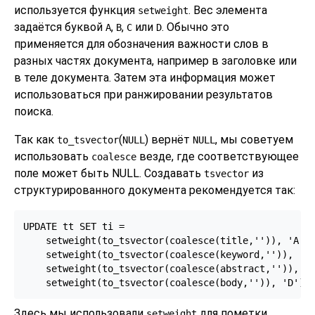
используется функция
. Вес элемента
setweight
задаётся буквой
,
,
или
. Обычно это
A
B
C
D
применяется для обозначения важности слов в
разных частях документа, например в заголовке или
в теле документа. Затем эта информация может
использоваться при ранжировании результатов
поиска.
Так как
(
) вернёт
, мы советуем
to_tsvector
NULL
NULL
использовать
везде, где соответствующее
coalesce
поле может быть NULL. Создавать
из
tsvector
структурированного документа рекомендуется так:
UPDATE tt SET ti =

    setweight(to_tsvector(coalesce(title,'')), 'A') 
    setweight(to_tsvector(coalesce(keyword,'')), 'B'
    setweight(to_tsvector(coalesce(abstract,'')), 'C
    setweight(to_tsvector(coalesce(body,'')), 'D');
Здесь мы использовали
для пометки
setweight