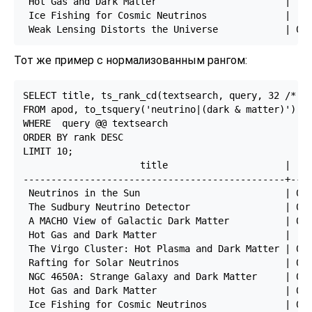
 Hot Gas and Dark Matter                       |   1
 Ice Fishing for Cosmic Neutrinos              |    
Тот же пример с нормализованным рангом:
SELECT title, ts_rank_cd(textsearch, query, 32 /* ra
FROM apod, to_tsquery('neutrino|(dark & matter)') qu
WHERE  query @@ textsearch

ORDER BY rank DESC

LIMIT 10;

                     title                     |    
-----------------------------------------------+----
 Neutrinos in the Sun                          | 0.7
 The Sudbury Neutrino Detector                 | 0.7
 A MACHO View of Galactic Dark Matter          | 0.6
 Hot Gas and Dark Matter                       |  0.
 The Virgo Cluster: Hot Plasma and Dark Matter | 0.6
 Rafting for Solar Neutrinos                   | 0.6
 NGC 4650A: Strange Galaxy and Dark Matter     | 0.6
 Hot Gas and Dark Matter                       | 0.6
 Ice Fishing for Cosmic Neutrinos              | 0.6