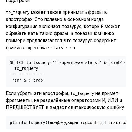
подстроки.
может также принимать фразы в
to_tsquery
апострофах. Это полезно в основном когда
конфигурация включает тезаурус, который может
обрабатывать такие фразы. В показанном ниже
примере предполагается, что тезаурус содержит
правило
:
supernovae stars : sn
SELECT to_tsquery('''supernovae stars'' & !crab');

  to_tsquery

---------------

Если убрать эти апострофы,
не примет
to_tsquery
фрагменты, не разделённые операторами И, ИЛИ и
ПРЕДШЕСТВУЕТ, и выдаст синтаксическую ошибку.
plainto_tsquery([
конфигурация
regconfig
,
] 
текст_зап