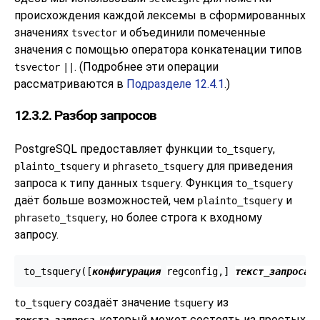
происхождения каждой лексемы в сформированных
значениях
и объединили помеченные
tsvector
значения с помощью оператора конкатенации типов
. (Подробнее эти операции
tsvector
||
рассматриваются в
Подразделе 12.4.1
.)
12.3.2. Разбор запросов
PostgreSQL
предоставляет функции
,
to_tsquery
и
для приведения
plainto_tsquery
phraseto_tsquery
запроса к типу данных
. Функция
tsquery
to_tsquery
даёт больше возможностей, чем
и
plainto_tsquery
, но более строга к входному
phraseto_tsquery
запросу.
to_tsquery([
конфигурация
regconfig
,
] 
текст_запроса
создаёт значение
из
to_tsquery
tsquery
, который может состоять из простых