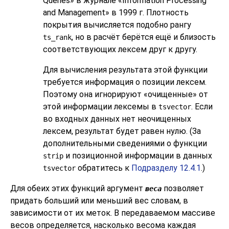
Queries» в журнале «Information Processing
and Management» в 1999 г. Плотность
покрытия вычисляется подобно рангу
, но в расчёт берётся ещё и близость
ts_rank
соответствующих лексем друг к другу.
Для вычисления результата этой функции
требуется информация о позиции лексем.
Поэтому она игнорируют
«
очищенные
»
от
этой информации лексемы в
. Если
tsvector
во входных данных нет неочищенных
лексем, результат будет равен нулю. (За
дополнительными сведениями о функции
и позиционной информации в данных
strip
обратитесь к
Подразделу 12.4.1
.)
tsvector
Для обеих этих функций аргумент
позволяет
веса
придать больший или меньший вес словам, в
зависимости от их меток. В передаваемом массиве
весов определяется, насколько весома каждая