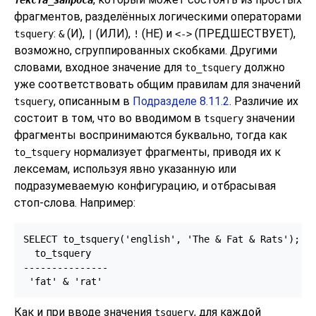
текста_запроса
фрагментов, разделённых логическими операторами
:
(И),
(ИЛИ),
(НЕ) и
(ПРЕДШЕСТВУЕТ),
tsquery
&
|
!
<->
возможно, сгруппированных скобками. Другими
словами, входное значение для
должно
to_tsquery
уже соответствовать общим правилам для значений
, описанным в
Подразделе 8.11.2
. Различие их
tsquery
состоит в том, что во вводимом в
значении
tsquery
фрагменты воспринимаются буквально, тогда как
нормализует фрагменты, приводя их к
to_tsquery
лексемам, используя явно указанную или
подразумеваемую конфигурацию, и отбрасывая
стоп-слова. Например:
SELECT to_tsquery('english', 'The & Fat & Rats');

  to_tsquery   

---------------

Как и при вводе значения
, для каждой
tsquery