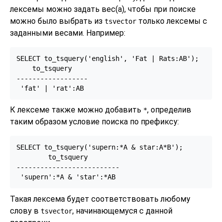
лексемы можно задать вес(а), чтобы при поиске
можно было выбрать из
только лексемы с
tsvector
заданными весами. Например:
SELECT to_tsquery('english', 'Fat | Rats:AB');

    to_tsquery    

------------------

К лексеме также можно добавить
, определив
*
таким образом условие поиска по префиксу:
SELECT to_tsquery('supern:*A & star:A*B');

        to_tsquery        

--------------------------

Такая лексема будет соответствовать любому
слову в
, начинающемуся с данной
tsvector