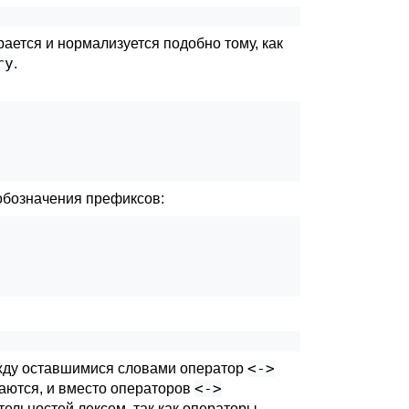
ирается и нормализуется подобно тому, как
ry
.
 обозначения префиксов:
<->
между оставшимися словами оператор
<->
ваются, и вместо операторов
ельностей лексем, так как операторы