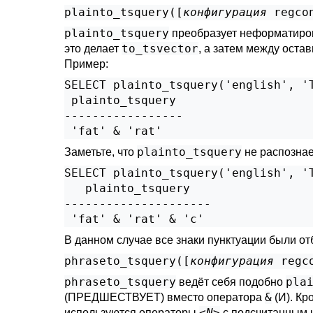
plainto_tsquery([
конфигурация
regco
plainto_tsquery
преобразует неформатир
to_tsvector
это делает
, а затем между ост
Пример:
SELECT plainto_tsquery('english', 'T
 plainto_tsquery

-----------------

plainto_tsquery
Заметьте, что
не распознае
SELECT plainto_tsquery('english', 'T
   plainto_tsquery

---------------------

В данном случае все знаки пунктуации были о
phraseto_tsquery([
конфигурация
regc
phraseto_tsquery
pla
ведёт себя подобно
&
(ПРЕДШЕСТВУЕТ) вместо оператора
(И). Кр
<
N
>
используются операторы
с подсчитанным ч