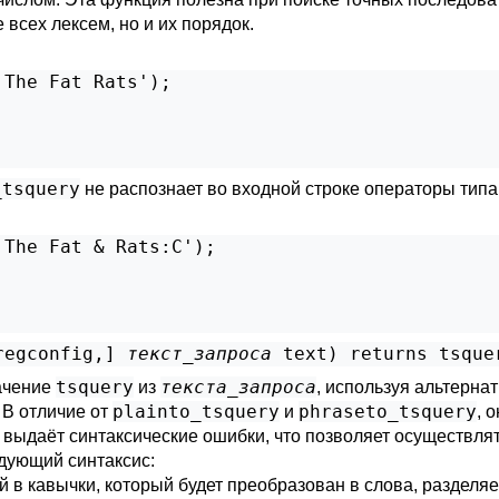
сех лексем, но и их порядок.
The Fat Rats');

_tsquery
не распознает во входной строке операторы тип
The Fat & Rats:C');

regconfig
,
] 
текст_запроса
text
) returns 
tsque
tsquery
текста_запроса
ачение
из
, используя альтерна
plainto_tsquery
phraseto_tsquery
 В отличие от
и
, 
е выдаёт синтаксические ошибки, что позволяет осуществля
дующий синтаксис:
ный в кавычки, который будет преобразован в слова, разде