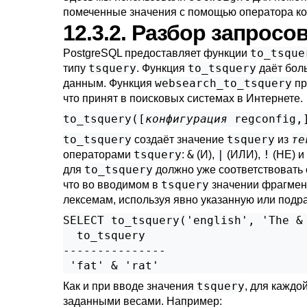
помеченные значения с помощью оператора к
12.3.2. Разбор запросо
to_tsque
PostgreSQL
предоставляет функции
tsquery
to_tsquery
типу
. Функция
даёт бол
websearch_to_tsquery
данным. Функция
пр
что принят в поисковых системах в Интернете.
to_tsquery([
конфигурация
regconfig
,
to_tsquery
tsquery
те
создаёт значение
из
tsquery
&
|
!
операторами
:
(И),
(ИЛИ),
(НЕ) и
to_tsquery
для
должно уже соответствовать
tsquery
что во вводимом в
значении фрагмент
лексемам, используя явно указанную или подр
SELECT to_tsquery('english', 'The & 
  to_tsquery

---------------

tsquery
Как и при вводе значения
, для каждо
заданными весами. Например: