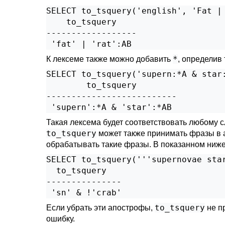
SELECT to_tsquery('english', 'Fat | 
    to_tsquery

------------------

*
К лексеме также можно добавить
, определив
SELECT to_tsquery('supern:*A & star:
        to_tsquery        

--------------------------

Такая лексема будет соответствовать любому 
to_tsquery
может также принимать фразы в а
обрабатывать такие фразы. В показанном ниже
SELECT to_tsquery('''supernovae star
  to_tsquery

---------------

to_tsquery
Если убрать эти апострофы,
не п
ошибку.