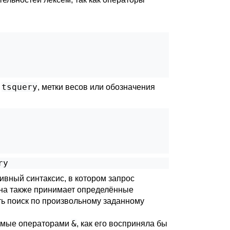
tsquery
а
, метки весов или обозначения
ry
тивный синтаксис, в котором запрос
она также принимает определённые
ть поиск по произвольному заданному
&
ляемые операторами
, как его восприняла бы