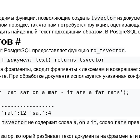
tsvector
ходимы функции, позволяющие создать
из докуме
ном порядке, так что нам потребуется функция, оценивающ
одить найденный текст подходящим образом. В
PostgreSQL
е
нтов
#
r
to_tsvector
PostgreSQL
предоставляет функцию
.
,
] 
документ
text
) returns 
tsvector
на фрагменты, сводит фрагменты к лексемам и возвращает
те. При обработке документа используется указанная конф
  cat sat on a mat - it ate a fat rats');

-----------------

tsvector
a
on
it
rats
й
не содержит слова
,
и
, слово
прев
затор, который разбивает текст документа на фрагменты и