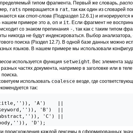
 определяемый типом фрагмента. Первый же словарь,
распо
rats
rat
мер,
превращается в
, так как один из словарей п
знаются как
стоп-слова
(
Подраздел 12.6.1
) и игнорируются 
a
on
it
 В нашем примере это
,
и
. Если фрагмент не восприн
-
роисходит со знаком препинания
, так как с таким типом фра
нты никогда не будут индексироваться. Выбор анализатора
ового поиска (
Раздел 12.7
). В одной базе данных можно ис
азных языков. В нашем примере мы использовали конфигур
setweight
весов
используется функция
. Вес элемента зад
разных частях документа, например в заголовке или в тел
 поиска.
coalesce
 советуем использовать
везде, где соответствую
комендуется так:
itle,'')), 'A')    ||

eyword,'')), 'B')  ||

bstract,'')), 'C') ||

body,'')), 'D');
ки происхождения каждой лексемы в сформированных зна