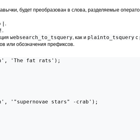
в кавычки, будет преобразован в слова, разделяемые опера
|
р
.
!
.
websearch_to_tsquery
plainto_tsquery
кция
, как и
с
сов или обозначения префиксов.
', 'The fat rats');

', '"supernovae stars" -crab');
