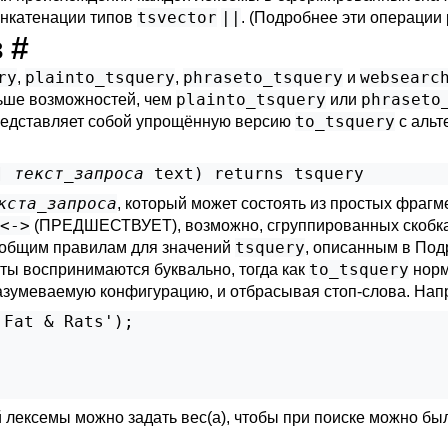
tsvector
||
онкатенации типов
. (Подробнее эти операции
в
#
ry
plainto_tsquery
phraseto_tsquery
websearc
,
,
и
plainto_tsquery
phraseto
ьше возможностей, чем
или
to_tsquery
едставляет собой упрощённую версию
с альт
] 
текст_запроса
text
) returns 
tsquery
кста_запроса
, который может состоять из простых фраг
<->
(ПРЕДШЕСТВУЕТ), возможно, сгруппированных скобкам
tsquery
 общим правилам для значений
, описанным в
Подр
to_tsquery
ы воспринимаются буквально, тогда как
норм
азумеваемую конфигурацию, и отбрасывая стоп-слова. Нап
Fat & Rats');

й лексемы можно задать вес(а), чтобы при поиске можно бы