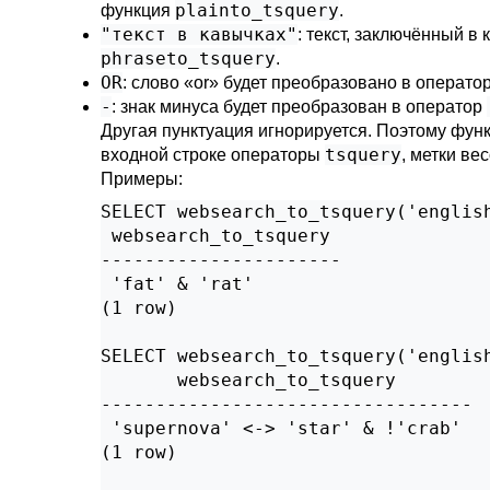
plainto_tsquery
функция
.
"текст в кавычках"
: текст, заключённый 
phraseto_tsquery
.
OR
: слово
«
or
»
будет преобразовано в операто
-
: знак минуса будет преобразован в оператор
Другая пунктуация игнорируется. Поэтому фун
tsquery
входной строке операторы
, метки ве
Примеры:
SELECT websearch_to_tsquery('english
 websearch_to_tsquery

----------------------

 'fat' & 'rat'

(1 row)

SELECT websearch_to_tsquery('english
       websearch_to_tsquery

----------------------------------

 'supernova' <-> 'star' & !'crab'

(1 row)
