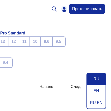
Протестировать
 Pro Standard
13
12
11
10
9.6
9.5
9.4
RU
Начало
След.
EN
RU EN