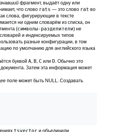
знавший
фрагмент, выдаёт одну или
rats
rat
онимает, что слово
— это слово
во
как слова, фигурирующие в тексте
имается ни одним словарём из списка, он
символы-разделители
гмента (
) не
, словарей и индексируемых типов
пользовать разные конфигурации, в том
ацию по умолчанию для английского языка
A
B
C
D
аётся буквой
,
,
или
. Обычно это
е документа. Затем эта информация может
щее поле может быть NULL. Создавать
tsvector
чениях
и объединили