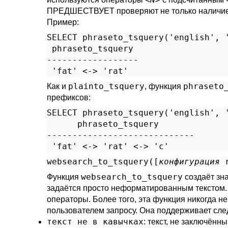
ПРЕДШЕСТВУЕТ проверяют не только наличие в
Пример:
SELECT phraseto_tsquery('english', '
 phraseto_tsquery

------------------

plainto_tsquery
phraseto
Как и
, функция
префиксов:
SELECT phraseto_tsquery('english', '
      phraseto_tsquery

-----------------------------

websearch_to_tsquery([
конфигурация
websearch_to_tsquery
Функция
создаёт зн
задаётся просто неформатированным текстом.
операторы. Более того, эта функция никогда н
пользователем запросу. Она поддерживает сле
текст не в кавычках
: текст, не заключён