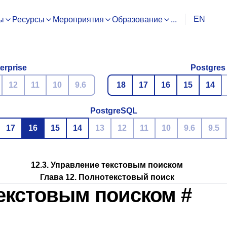
EN
ы
Ресурсы
Мероприятия
Образование
...
erprise
Postgres
12
11
10
9.6
18
17
16
15
14
PostgreSQL
17
16
15
14
13
12
11
10
9.6
9.5
12.3. Управление текстовым поиском
Глава 12. Полнотекстовый поиск
 текстовым поиском
#