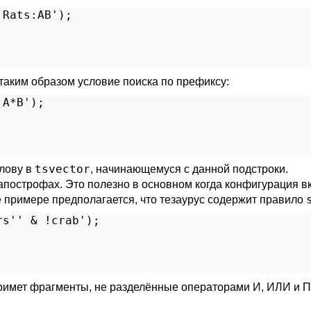
Rats:AB');

 таким образом условие поиска по префиксу:
A*B');

tsvector
слову в
, начинающемуся с данной подстроки.
построфах. Это полезно в основном когда конфигурация вк
 примере предполагается, что тезаурус содержит правило
s'' & !crab');

римет фрагменты, не разделённые операторами И, ИЛИ и 