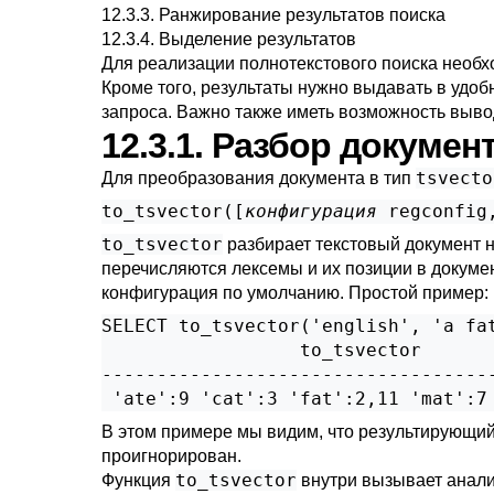
12.3.3. Ранжирование результатов поиска
12.3.4. Выделение результатов
Для реализации полнотекстового поиска необ
Кроме того, результаты нужно выдавать в удоб
запроса. Важно также иметь возможность выв
12.3.1. Разбор докуме
tsvecto
Для преобразования документа в тип
to_tsvector([
конфигурация
regconfig
to_tsvector
разбирает текстовый документ 
перечисляются лексемы и их позиции в докумен
конфигурация по умолчанию. Простой пример:
SELECT to_tsvector('english', 'a fat
                  to_tsvector

------------------------------------
В этом примере мы видим, что результирующи
проигнорирован.
to_tsvector
Функция
внутри вызывает анали