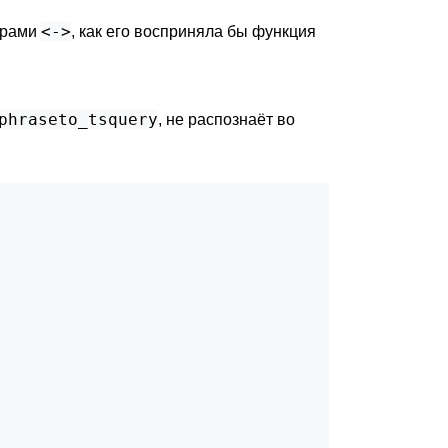
<->
торами
, как его восприняла бы функция
phraseto_tsquery
, не распознаёт во