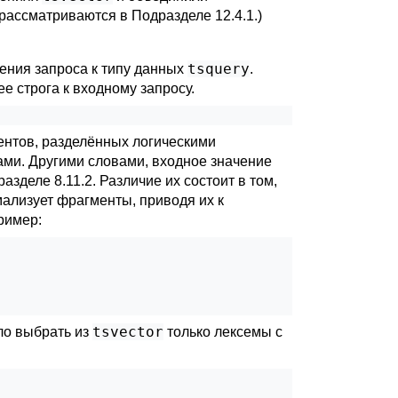
 рассматриваются в
Подразделе 12.4.1
.)
tsquery
ения запроса к типу данных
.
лее строга к входному запросу.
ментов, разделённых логическими
и. Другими словами, входное значение
азделе 8.11.2
. Различие их состоит в том,
ализует фрагменты, приводя их к
ример:
tsvector
ло выбрать из
только лексемы с