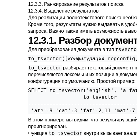
12.3.3. Ранжирование результатов поиска
12.3.4. Выделение результатов
Для реализации полнотекстового поиска необ
Кроме того, результаты нужно выдавать в удоб
запроса. Важно также иметь возможность выв
12.3.1. Разбор докумен
tsvecto
Для преобразования документа в тип
to_tsvector([
конфигурация
regconfig
to_tsvector
разбирает текстовый документ 
перечисляются лексемы и их позиции в докумен
конфигурация по умолчанию. Простой пример:
SELECT to_tsvector('english', 'a fat
                  to_tsvector

------------------------------------
В этом примере мы видим, что результирующи
проигнорирован.
to_tsvector
Функция
внутри вызывает анали