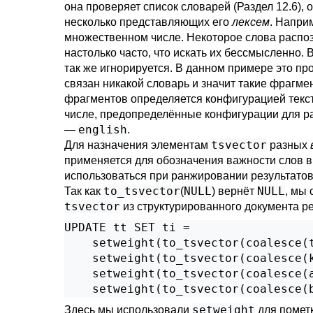
она проверяет список словарей (
Раздел 12.6
),
несколько представляющих его
лексем
. Напри
множественном числе. Некоторое слова распо
настолько часто, что искать их бессмысленно.
так же игнорируется. В данном примере это п
связан никакой словарь и значит такие фрагме
фрагментов определяется конфигурацией текст
числе, предопределённые конфигурации для р
english
—
.
tsvector
Для назначения элементам
разных
применяется для обозначения важности слов в 
использоваться при ранжировании результатов
to_tsvector
NULL
NULL
Так как
(
) вернёт
, мы
tsvector
из структурированного документа ре
UPDATE tt SET ti =

    setweight(to_tsvector(coalesce(t
    setweight(to_tsvector(coalesce(k
    setweight(to_tsvector(coalesce(a
    setweight(to_tsvector(coalesce(
setweight
Здесь мы использовали
для помет