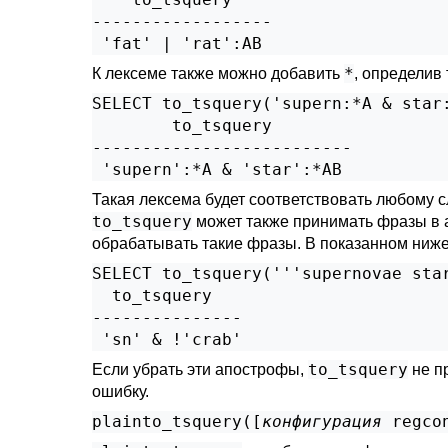
------------------

*
К лексеме также можно добавить
, определив
SELECT to_tsquery('supern:*A & star:
        to_tsquery        

--------------------------

Такая лексема будет соответствовать любому 
to_tsquery
может также принимать фразы в а
обрабатывать такие фразы. В показанном ниже
SELECT to_tsquery('''supernovae star
  to_tsquery

---------------

to_tsquery
Если убрать эти апострофы,
не п
ошибку.
plainto_tsquery([
конфигурация
regco