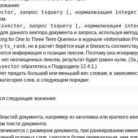
рования:
ector
,
запрос
tsquery
[
,
нормализация
integer
ем.
tsvector
,
запрос
tsquery
[
,
нормализация
inte
для данного вектора документа и запроса, используя мето
g for One to Three Term Queries» в журнале «Information Pr
ts_rank
гу
, но в расчёт берётся ещё и близость соответств
уется информация о позиции лексем. Поэтому она игнорир
х нет неочищенных лексем, результат будет равен нулю. (
svector
обратитесь к
Подразделу 12.4.1
.)
ет придать больший или меньший вес словам, в зависимос
категория слов, в следующем порядке:
тся следующие значения:
астей документа, например из заголовка или краткого введ
м тексте документа.
личивается с размером документа, при ранжировании имеет
дений искомых слов, считался более релевантным, чем док