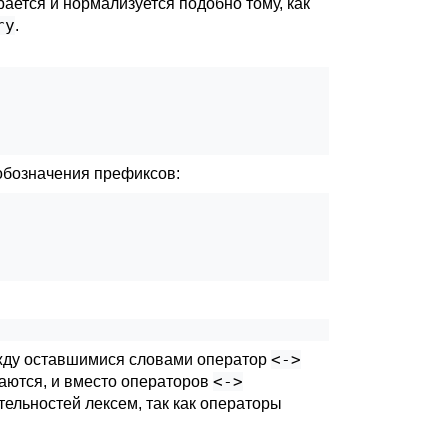
ирается и нормализуется подобно тому, как
ry
.
 обозначения префиксов:
<->
между оставшимися словами оператор
<->
ваются, и вместо операторов
ельностей лексем, так как операторы