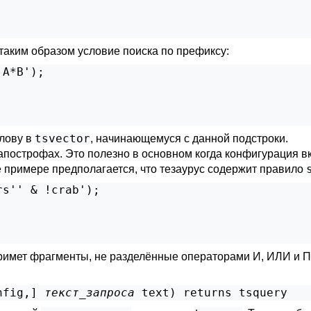
 таким образом условие поиска по префиксу:
A*B');

tsvector
слову в
, начинающемуся с данной подстроки.
построфах. Это полезно в основном когда конфигурация вк
 примере предполагается, что тезаурус содержит правило
s'' & !crab');

римет фрагменты, не разделённые операторами И, ИЛИ и 
nfig
,
] 
текст_запроса
text
) returns 
tsquery