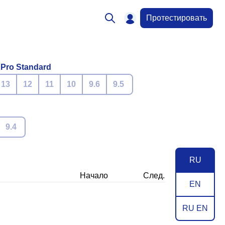
Протестировать
 Pro Standard
13
12
11
10
9.6
9.5
9.4
RU
Начало
След.
EN
RU EN