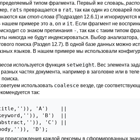
 определяемый типом фрагмента. Первый же словарь,
распо
rats
rat
мер,
превращается в
, так как один из словарей п
знаются как
стоп-слова
(
Подраздел 12.6.1
) и игнорируются 
a
on
it
 В нашем примере это
,
и
. Если фрагмент не восприн
-
роисходит со знаком препинания
, так как с таким типом фра
нты никогда не будут индексироваться. Выбор анализатора
ового поиска (
Раздел 12.7
). В одной базе данных можно ис
азных языков. В нашем примере мы использовали конфигур
setweight
весов
используется функция
. Вес элемента зад
разных частях документа, например в заголовке или в тел
 поиска.
coalesce
 советуем использовать
везде, где соответствую
комендуется так:
itle,'')), 'A')    ||

eyword,'')), 'B')  ||

bstract,'')), 'C') ||

body,'')), 'D');
ки происхождения каждой лексемы в сформированных зна