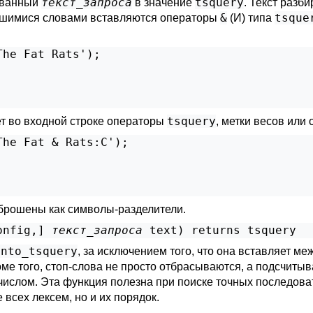
текст_запроса
tsquery
ованный
в значение
. Текст разб
&
tsque
авшимися словами вставляются операторы
(И) типа
he Fat Rats');

tsquery
т во входной строке операторы
, метки весов или
he Fat & Rats:C');

тброшены как символы-разделители.
onfig
,
] 
текст_запроса
text
) returns 
tsquery
into_tsquery
, за исключением того, что она вставляет 
оме того, стоп-слова не просто отбрасываются, а подсчиты
ислом. Эта функция полезна при поиске точных последоват
сех лексем, но и их порядок.