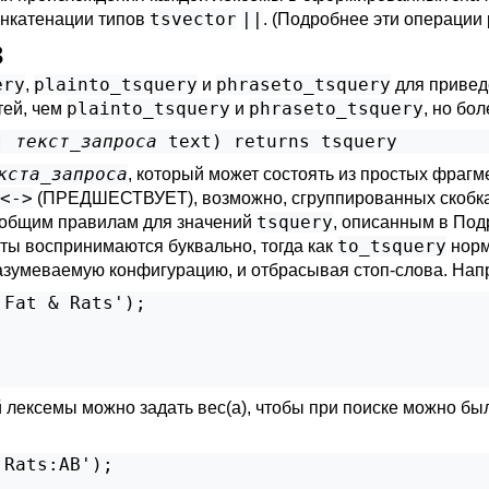
tsvector
||
онкатенации типов
. (Подробнее эти операции
в
ery
plainto_tsquery
phraseto_tsquery
,
и
для привед
plainto_tsquery
phraseto_tsquery
тей, чем
и
, но бо
] 
текст_запроса
text
) returns 
tsquery
кста_запроса
, который может состоять из простых фраг
<->
(ПРЕДШЕСТВУЕТ), возможно, сгруппированных скобкам
tsquery
 общим правилам для значений
, описанным в
Подр
to_tsquery
ы воспринимаются буквально, тогда как
норм
азумеваемую конфигурацию, и отбрасывая стоп-слова. Нап
Fat & Rats');

й лексемы можно задать вес(а), чтобы при поиске можно бы
Rats:AB');
