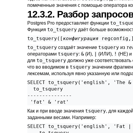
помеченные значения с помощью оператора к
12.3.2. Разбор запросо
to_tsqu
Postgres Pro
предоставляет функции
to_tsquery
Функция
даёт больше возможнос
to_tsquery([
конфигурация
regconfig
,
to_tsquery
tsquery
те
создаёт значение
из
tsquery
&
|
!
операторами
:
(И),
(ИЛИ),
(НЕ) и
to_tsquery
для
должно уже соответствовать
tsquery
что во вводимом в
значении фрагмент
лексемам, используя явно указанную или подр
SELECT to_tsquery('english', 'The & 
  to_tsquery   

---------------

tsquery
Как и при вводе значения
, для каждо
заданными весами. Например:
SELECT to_tsquery('english', 'Fat | 
    to_tsquery    
