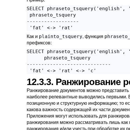
SELECT phraseto_tsquery('english', '
 phraseto_tsquery

------------------

plainto_tsquery
phraseto
Как и
, функция
префиксов:
SELECT phraseto_tsquery('english', '
      phraseto_tsquery

-----------------------------

12.3.3. Ранжирование 
Ранжирование документов можно представить ка
наиболее релевантные выводились первыми.
позиционную и структурную информацию; то ест
какова важность содержащей их части докумен
Приложения могут использовать для ранжиров
ранжирования можно рассматривать лишь как 
ранжирования и/или учесть при обработке их 