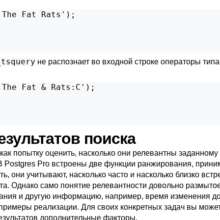
The Fat Rats');

_tsquery
не распознает во входной строке операторы тип
The Fat & Rats:C');

результатов поиска
к попытку оценить, насколько они релевантны заданному з
 В
Postgres Pro
встроены две функции ранжирования, прини
ь, они учитывают, насколько часто и насколько близко вст
та. Однако само понятие релевантности довольно размыто
ания и другую информацию, например, время изменения д
примеры реализации. Для своих конкретных задач вы може
результатов дополнительные факторы.