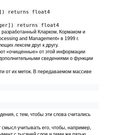
]) returns
float4
ger
]) returns
float4
д, разработанный Кларком, Кормаком и
ocessing and Management» в 1999 г.
ующих лексем друг к другу.
уют
«
очищенные
»
от этой информации
За дополнительными сведениями о функции
ти от их меток. В передаваемом массиве
ения, с тем, чтобы эти слова считались
 смысл учитывать его, чтобы, например,
умент с тысячей слов и теми же пятью