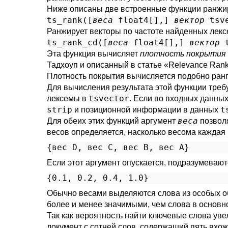
Ниже описаны две встроенные функции ранжи
ts_rank([
веса
float4[]
,
]
вектор
tsv
Ранжирует векторы по частоте найденных лекс
ts_rank_cd([
веса
float4[]
,
]
вектор
Эта функция вычисляет
плотность покрытия
Тадхоуп и описанный в статье «Relevance Rankin
Плотность покрытия вычисляется подобно ран
Для вычисления результата этой функции треб
tsvector
лексемы в
. Если во входных данны
strip
t
и позиционной информации в данных
веса
Для обеих этих функций аргумент
позволя
весов определяется, насколько весома каждая 
Если этот аргумент опускается, подразумеваю
{0.1, 0.2, 0.4, 1.0}
Обычно весами выделяются слова из особых обл
более и менее значимыми, чем слова в основно
Так как вероятность найти ключевые слова уве
документ с сотней слов, содержащий пять вхож