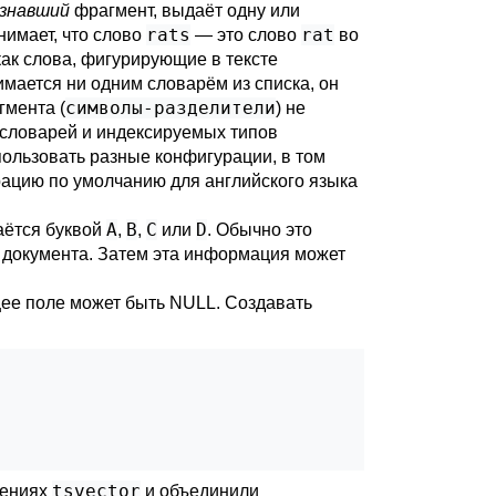
знавший
фрагмент, выдаёт одну или
rats
rat
онимает, что слово
— это слово
во
как слова, фигурирующие в тексте
имается ни одним словарём из списка, он
символы-разделители
гмента (
) не
, словарей и индексируемых типов
пользовать разные конфигурации, в том
ацию по умолчанию для английского языка
A
B
C
D
аётся буквой
,
,
или
. Обычно это
е документа. Затем эта информация может
щее поле может быть NULL. Создавать
tsvector
чениях
и объединили