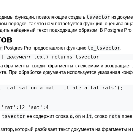
tsvector
ходимы функции, позволяющие создать
из докуме
ном порядке, так что нам потребуется функция, оценивающ
одить найденный текст подходящим образом. В
Postgres Pro
тов
r
to_tsvector
Postgres Pro
предоставляет функцию
.
,
] 
документ
text
) returns 
tsvector
на фрагменты, сводит фрагменты к лексемам и возвращает
те. При обработке документа используется указанная конф
  cat sat on a mat - it ate a fat rats');

-----------------

tsvector
a
on
it
rats
й
не содержит слова
,
и
, слово
прев
затор, который разбивает текст документа на фрагменты и