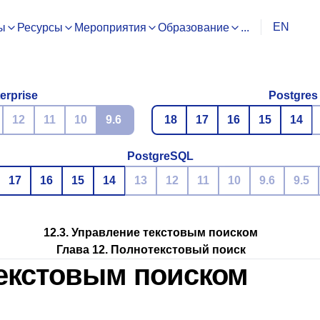
EN
ы
Ресурсы
Мероприятия
Образование
...
erprise
Postgres
12
11
10
9.6
18
17
16
15
14
PostgreSQL
17
16
15
14
13
12
11
10
9.6
9.5
12.3. Управление текстовым поиском
Глава 12. Полнотекстовый поиск
текстовым поиском