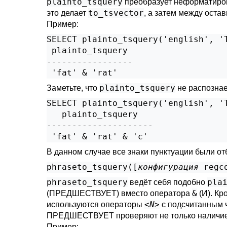
plainto_tsquery
преобразует неформатир
to_tsvector
это делает
, а затем между ост
Пример:
SELECT plainto_tsquery('english', 'T
 plainto_tsquery 

-----------------

plainto_tsquery
Заметьте, что
не распознае
SELECT plainto_tsquery('english', 'T
   plainto_tsquery   

---------------------

В данном случае все знаки пунктуации были о
phraseto_tsquery([
конфигурация
regc
phraseto_tsquery
pla
ведёт себя подобно
&
(ПРЕДШЕСТВУЕТ) вместо оператора
(И). Кр
<
N
>
используются операторы
с подсчитанным ч
ПРЕДШЕСТВУЕТ проверяют не только наличие в
Пример: