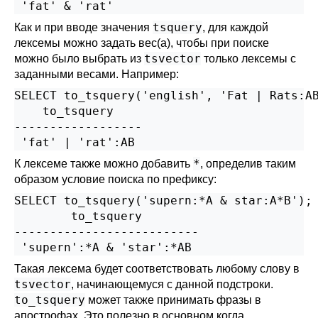
tsquery
Как и при вводе значения
, для каждой
лексемы можно задать вес(а), чтобы при поиске
tsvector
можно было выбрать из
только лексемы с
заданными весами. Например:
SELECT to_tsquery('english', 'Fat | Rats:AB
    to_tsquery

------------------

*
К лексеме также можно добавить
, определив таким
образом условие поиска по префиксу:
SELECT to_tsquery('supern:*A & star:A*B');

        to_tsquery        

--------------------------

Такая лексема будет соответствовать любому слову в
tsvector
, начинающемуся с данной подстроки.
to_tsquery
может также принимать фразы в
апострофах. Это полезно в основном когда