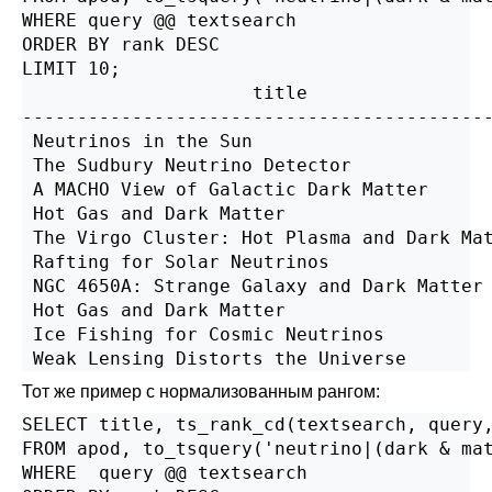
WHERE query @@ textsearch

ORDER BY rank DESC

LIMIT 10;

                     title                 
-------------------------------------------
 Neutrinos in the Sun                      
 The Sudbury Neutrino Detector             
 A MACHO View of Galactic Dark Matter      
 Hot Gas and Dark Matter                   
 The Virgo Cluster: Hot Plasma and Dark Mat
 Rafting for Solar Neutrinos               
 NGC 4650A: Strange Galaxy and Dark Matter 
 Hot Gas and Dark Matter                   
 Ice Fishing for Cosmic Neutrinos          
Тот же пример с нормализованным рангом:
SELECT title, ts_rank_cd(textsearch, query,
FROM apod, to_tsquery('neutrino|(dark & mat
WHERE  query @@ textsearch
