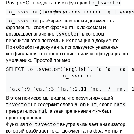
to_tsvector
PostgreSQL
предоставляет функцию
.
to_tsvector([
конфигурация
regconfig
,
] 
доку
to_tsvector
разбирает текстовый документ на
фрагменты, сводит фрагменты к лексемам и
tsvector
возвращает значение
, в котором
перечисляются лексемы и их позиции в документе.
При обработке документа используется указанная
конфигурация текстового поиска или конфигурация по
умолчанию. Простой пример:
SELECT to_tsvector('english', 'a fat  cat s
                  to_tsvector

-------------------------------------------
В этом примере мы видим, что результирующий
tsvector
a
on
it
rats
не содержит слова
,
и
, слово
rat
-
превратилось
, а знак препинания
«
»
был
проигнорирован.
to_tsvector
Функция
внутри вызывает анализатор,
который разбивает текст документа на фрагменты и