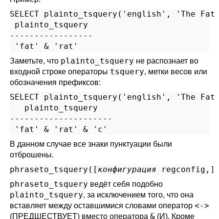
SELECT plainto_tsquery('english', 'The Fat 
 plainto_tsquery

-----------------

plainto_tsquery
Заметьте, что
не распознает во
tsquery
входной строке операторы
, метки весов или
обозначения префиксов:
SELECT plainto_tsquery('english', 'The Fat 
   plainto_tsquery

---------------------

В данном случае все знаки пунктуации были
отброшены.
phraseto_tsquery([
конфигурация
regconfig
,
]
phraseto_tsquery
ведёт себя подобно
plainto_tsquery
, за исключением того, что она
<->
вставляет между оставшимися словами оператор
&
(ПРЕДШЕСТВУЕТ) вместо оператора
(И). Кроме