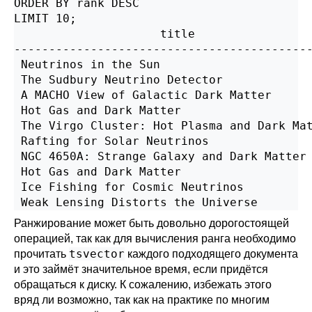
ORDER BY rank DESC

LIMIT 10;

                     title                 
-------------------------------------------
 Neutrinos in the Sun                      
 The Sudbury Neutrino Detector             
 A MACHO View of Galactic Dark Matter      
 Hot Gas and Dark Matter                   
 The Virgo Cluster: Hot Plasma and Dark Mat
 Rafting for Solar Neutrinos               
 NGC 4650A: Strange Galaxy and Dark Matter 
 Hot Gas and Dark Matter                   
 Ice Fishing for Cosmic Neutrinos          
Ранжирование может быть довольно дорогостоящей
операцией, так как для вычисления ранга необходимо
tsvector
прочитать
каждого подходящего документа
и это займёт значительное время, если придётся
обращаться к диску. К сожалению, избежать этого
вряд ли возможно, так как на практике по многим