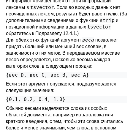
игнорируют
«
очищенные
»
от этой информации
tsvector
лексемы в
. Если во входных данных нет
неочищенных лексем, результат будет равен нулю. (За
strip
дополнительными сведениями о функции
и
tsvector
позиционной информации в данных
обратитесь к
Подразделу 12.4.1
.)
веса
Для обеих этих функций аргумент
позволяет
придать больший или меньший вес словам, в
зависимости от их меток. В передаваемом массиве
весов определяется, насколько весома каждая
категория слов, в следующем порядке:
Если этот аргумент опускается, подразумеваются
следующие значения:
{0.1, 0.2, 0.4, 1.0}
Обычно весами выделяются слова из особых
областей документа, например из заголовка или
краткого введения, с тем, чтобы эти слова считались
более и менее значимыми, чем слова в основном