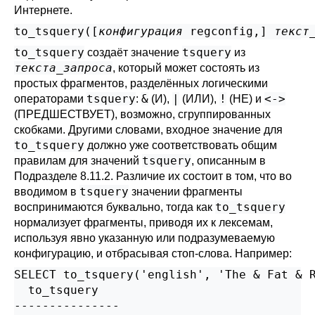
Интернете.
to_tsquery([
конфигурация
regconfig
,
] 
текст
to_tsquery
tsquery
создаёт значение
из
текста_запроса
, который может состоять из
простых фрагментов, разделённых логическими
tsquery
&
|
!
<->
операторами
:
(И),
(ИЛИ),
(НЕ) и
(ПРЕДШЕСТВУЕТ), возможно, сгруппированных
скобками. Другими словами, входное значение для
to_tsquery
должно уже соответствовать общим
tsquery
правилам для значений
, описанным в
Подразделе 8.11.2
. Различие их состоит в том, что во
tsquery
вводимом в
значении фрагменты
to_tsquery
воспринимаются буквально, тогда как
нормализует фрагменты, приводя их к лексемам,
используя явно указанную или подразумеваемую
конфигурацию, и отбрасывая стоп-слова. Например:
SELECT to_tsquery('english', 'The & Fat & R
  to_tsquery

---------------
