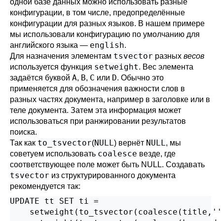
одной базе данных можно использовать разные
конфигурации, в том числе, предопределённые
конфигурации для разных языков. В нашем примере
мы использовали конфигурацию по умолчанию для
english
английского языка —
.
tsvector
Для назначения элементам
разных
весов
setweight
используется функция
. Вес элемента
A
B
C
D
задаётся буквой
,
,
или
. Обычно это
применяется для обозначения важности слов в
разных частях документа, например в заголовке или в
теле документа. Затем эта информация может
использоваться при ранжировании результатов
поиска.
to_tsvector
NULL
NULL
Так как
(
) вернёт
, мы
coalesce
советуем использовать
везде, где
соответствующее поле может быть NULL. Создавать
tsvector
из структурированного документа
рекомендуется так:
UPDATE tt SET ti =

    setweight(to_tsvector(coalesce(title,''