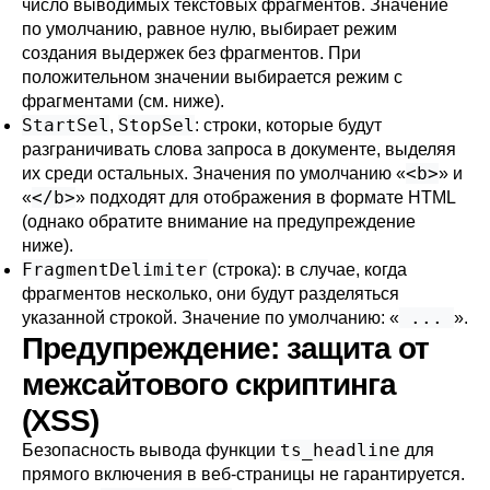
число выводимых текстовых фрагментов. Значение
по умолчанию, равное нулю, выбирает режим
создания выдержек без фрагментов. При
положительном значении выбирается режим с
фрагментами (см. ниже).
StartSel
StopSel
,
: строки, которые будут
разграничивать слова запроса в документе, выделяя
<b>
их среди остальных. Значения по умолчанию
«
»
и
</b>
«
»
подходят для отображения в формате HTML
(однако обратите внимание на предупреждение
ниже).
FragmentDelimiter
(строка): в случае, когда
фрагментов несколько, они будут разделяться
...
указанной строкой. Значение по умолчанию:
«
»
.
Предупреждение: защита от
межсайтового скриптинга
(XSS)
ts_headline
Безопасность вывода функции
для
прямого включения в веб-страницы не гарантируется.