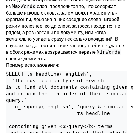
MaxWords
из
слов, предпочитая те, что содержат
больше искомых слов, а затем может
«
растянуть
»
фрагменты, добавив в них соседние слова. Второй
режим полезнее, когда слова запроса находятся не
рядом, а разбросаны по документу, или когда
желательно увидеть сразу несколько вхождений. В
случаях, когда соответствие запросу найти не удаётся,
MinWords
в обоих режимах возвращаются первые
слов из документа.
Пример использования:
SELECT ts_headline('english',

  'The most common type of search

is to find all documents containing given q
and return them in order of their similarit
query.',

  to_tsquery('english', 'query & similarity
                        ts_headline

-------------------------------------------
 containing given <b>query</b> terms       
 and return them in order of their <b>simil