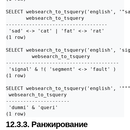
SELECT websearch_to_tsquery('english', '"sa
       websearch_to_tsquery

-----------------------------------

 'sad' <-> 'cat' | 'fat' <-> 'rat'

(1 row)

SELECT websearch_to_tsquery('english', 'sig
         websearch_to_tsquery

---------------------------------------

 'signal' & !( 'segment' <-> 'fault' )

(1 row)

SELECT websearch_to_tsquery('english', '"""
 websearch_to_tsquery

----------------------

 'dummi' & 'queri'

12.3.3. Ранжирование