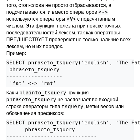
того, стоп-слова не просто отбрасываются, а
<->
подсчитываются, и вместо операторов
<
N
>
используются операторы
с подсчитанным
числом. Эта функция полезна при поиске точных
последовательностей лексем, так как операторы
ПРЕДШЕСТВУЕТ проверяют не только наличие всех
лексем, но и их порядок.
Пример:
SELECT phraseto_tsquery('english', 'The Fat
 phraseto_tsquery

------------------

plainto_tsquery
Как и
, функция
phraseto_tsquery
не распознает во входной
tsquery
строке операторы типа
, метки весов или
обозначения префиксов:
SELECT phraseto_tsquery('english', 'The Fat
      phraseto_tsquery

-----------------------------
