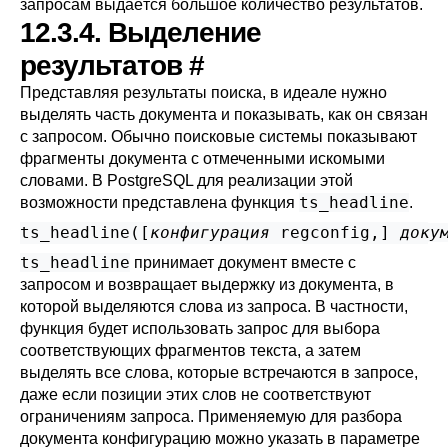
запросам выдаётся большое количество результатов.
12.3.4. Выделение
результатов
#
Представляя результаты поиска, в идеале нужно
выделять часть документа и показывать, как он связан
с запросом. Обычно поисковые системы показывают
фрагменты документа с отмеченными искомыми
словами. В
PostgreSQL
для реализации этой
ts_headline
возможности представлена функция
.
ts_headline([
конфигурация
regconfig
,
] 
доку
ts_headline
принимает документ вместе с
запросом и возвращает выдержку из документа, в
которой выделяются слова из запроса. В частности,
функция будет использовать запрос для выбора
соответствующих фрагментов текста, а затем
выделять все слова, которые встречаются в запросе,
даже если позиции этих слов не соответствуют
ограничениям запроса. Применяемую для разбора
документа конфигурацию можно указать в параметре