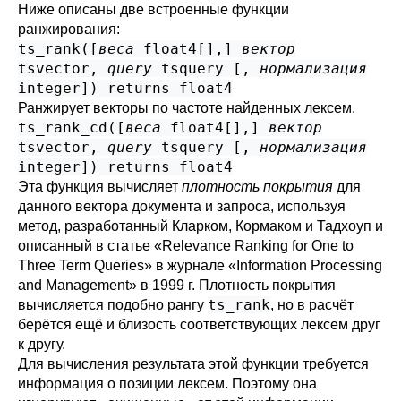
Ниже описаны две встроенные функции
ранжирования:
ts_rank([
веса
float4[]
,
]
вектор
tsvector
,
query
tsquery
[
,
нормализация
integer
]) returns
float4
Ранжирует векторы по частоте найденных лексем.
ts_rank_cd([
веса
float4[]
,
]
вектор
tsvector
,
query
tsquery
[
,
нормализация
integer
]) returns
float4
Эта функция вычисляет
плотность покрытия
для
данного вектора документа и запроса, используя
метод, разработанный Кларком, Кормаком и Тадхоуп и
описанный в статье «Relevance Ranking for One to
Three Term Queries» в журнале «Information Processing
and Management» в 1999 г. Плотность покрытия
ts_rank
вычисляется подобно рангу
, но в расчёт
берётся ещё и близость соответствующих лексем друг
к другу.
Для вычисления результата этой функции требуется
информация о позиции лексем. Поэтому она