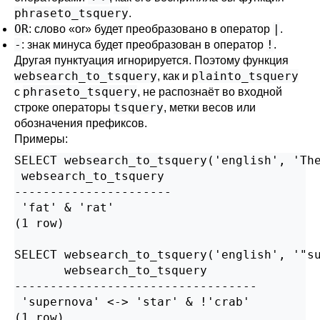
phraseto_tsquery
.
OR
|
: слово
«
or
»
будет преобразовано в оператор
.
-
!
: знак минуса будет преобразован в оператор
.
Другая пунктуация игнорируется. Поэтому функция
websearch_to_tsquery
plainto_tsquery
, как и
phraseto_tsquery
с
, не распознаёт во входной
tsquery
строке операторы
, метки весов или
обозначения префиксов.
Примеры:
SELECT websearch_to_tsquery('english', 'The
 websearch_to_tsquery

----------------------

 'fat' & 'rat'

(1 row)

SELECT websearch_to_tsquery('english', '"su
       websearch_to_tsquery

----------------------------------

 'supernova' <-> 'star' & !'crab'

(1 row)
