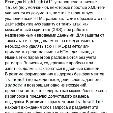
HighlightAll
Если для
установлено значение
false
(по умолчанию), некоторые простые XML-теги
удаляются из документа, но это не гарантирует
удаление всей HTML-разметки. Таким образом это не
даёт эффективную защиту от таких атак, как
межсайтовый скриптинг (XSS), при работе с
недоверенными вводными данными. Для защиты от
таких атак из передаваемого на вход документа
необходимо удалять всю HTML-разметку или
применять средства очистки HTML для вывода.
Имена этих параметров распознаются без учёта
регистра. Значения, содержащие пробелы или
запятые, должны заключаться в двойные кавычки.
В режиме формирования выдержек без фрагментов
ts_headline
находит вхождения слов заданного
запроса
и возвращает одно из вхождений,
предпочитая те, что содержат как можно больше слов
из запроса в пределах допустимого размера
ts_headline
выдержки. В режиме с фрагментами
находит вхождения слов запроса и разделяет эти
вхождения на
«
фрагменты
»
, состоящие не более чем