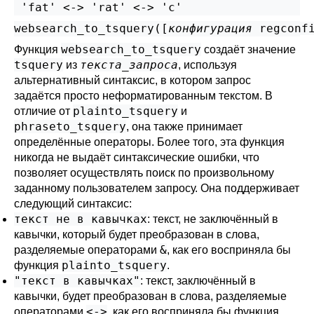
websearch_to_tsquery([
конфигурация
regconf
websearch_to_tsquery
Функция
создаёт значение
tsquery
текста_запроса
из
, используя
альтернативный синтаксис, в котором запрос
задаётся просто неформатированным текстом. В
plainto_tsquery
отличие от
и
phraseto_tsquery
, она также принимает
определённые операторы. Более того, эта функция
никогда не выдаёт синтаксические ошибки, что
позволяет осуществлять поиск по произвольному
заданному пользователем запросу. Она поддерживает
следующий синтаксис:
текст не в кавычках
: текст, не заключённый в
кавычки, который будет преобразован в слова,
&
разделяемые операторами
, как его восприняла бы
plainto_tsquery
функция
.
"текст в кавычках"
: текст, заключённый в
кавычки, будет преобразован в слова, разделяемые
<->
операторами
, как его восприняла бы функция