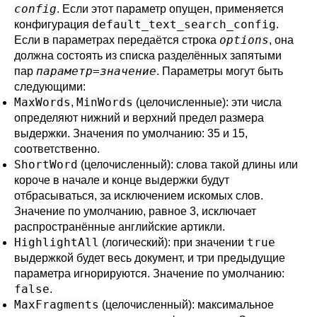
config
. Если этот параметр опущен, применяется
default_text_search_config
конфигурация
.
options
Если в параметрах передаётся строка
, она
должна состоять из списка разделённых запятыми
параметр
=
значение
пар
. Параметры могут быть
следующими:
MaxWords
MinWords
,
(целочисленные): эти числа
определяют нижний и верхний предел размера
выдержки. Значения по умолчанию: 35 и 15,
соответственно.
ShortWord
(целочисленный): слова такой длины или
короче в начале и конце выдержки будут
отбрасываться, за исключением искомых слов.
Значение по умолчанию, равное 3, исключает
распространённые английские артикли.
HighlightAll
true
(логический): при значении
выдержкой будет весь документ, и три предыдущие
параметра игнорируются. Значение по умолчанию:
false
.
MaxFragments
(целочисленный): максимальное