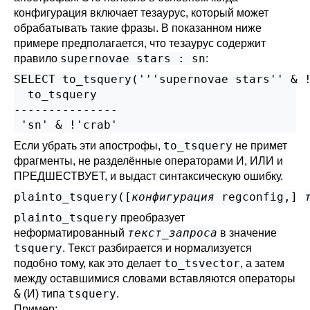
конфигурация включает тезаурус, который может
обрабатывать такие фразы. В показанном ниже
примере предполагается, что тезаурус содержит
supernovae stars : sn
правило
:
SELECT to_tsquery('''supernovae stars'' & !
  to_tsquery

---------------

to_tsquery
Если убрать эти апострофы,
не примет
фрагменты, не разделённые операторами И, ИЛИ и
ПРЕДШЕСТВУЕТ, и выдаст синтаксическую ошибку.
plainto_tsquery([
конфигурация
regconfig
,
] 
plainto_tsquery
преобразует
текст_запроса
неформатированный
в значение
tsquery
. Текст разбирается и нормализуется
to_tsvector
подобно тому, как это делает
, а затем
между оставшимися словами вставляются операторы
&
tsquery
(И) типа
.
Пример: