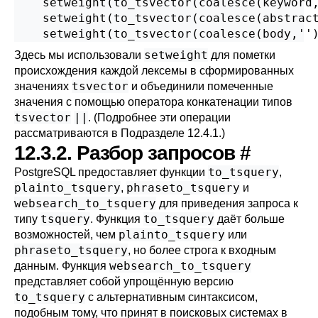
    setweight(to_tsvector(coalesce(keyword,
    setweight(to_tsvector(coalesce(abstract
    setweight(to_tsvector(coalesce(body,''
setweight
Здесь мы использовали
для пометки
происхождения каждой лексемы в сформированных
tsvector
значениях
и объединили помеченные
значения с помощью оператора конкатенации типов
tsvector
||
. (Подробнее эти операции
рассматриваются в
Подразделе 12.4.1
.)
12.3.2. Разбор запросов
#
to_tsquery
PostgreSQL
предоставляет функции
,
plainto_tsquery
phraseto_tsquery
,
и
websearch_to_tsquery
для приведения запроса к
tsquery
to_tsquery
типу
. Функция
даёт больше
plainto_tsquery
возможностей, чем
или
phraseto_tsquery
, но более строга к входным
websearch_to_tsquery
данным. Функция
представляет собой упрощённую версию
to_tsquery
с альтернативным синтаксисом,
подобным тому, что принят в поисковых системах в