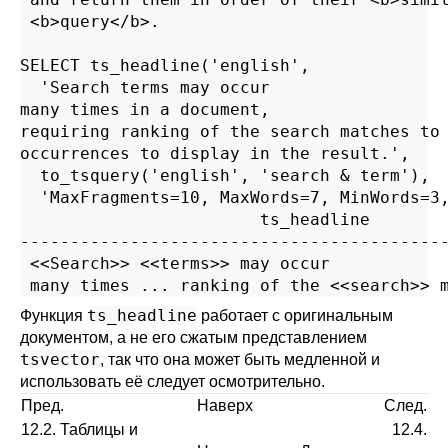
 <b>query</b>.

SELECT ts_headline('english',

  'Search terms may occur

many times in a document,

requiring ranking of the search matches to 
occurrences to display in the result.',

  to_tsquery('english', 'search & term'),

  'MaxFragments=10, MaxWords=7, MinWords=3,
                        ts_headline

-------------------------------------------
 <<Search>> <<terms>> may occur            
ts_headline
Функция
работает с оригинальным
документом, а не его сжатым представлением
tsvector
, так что она может быть медленной и
использовать её следует осмотрительно.
Пред.
Наверх
След.
12.2. Таблицы и
12.4.