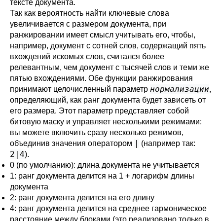
тексте документа.
Так как вероятность найти ключевые слова
увеличивается с размером документа, при
ранжировании имеет смысл учитывать его, чтобы,
например, документ с сотней слов, содержащий пять
вхождений искомых слов, считался более
релевантным, чем документ с тысячей слов и теми же
пятью вхождениями. Обе функции ранжирования
нормализации
принимают целочисленный параметр
,
определяющий, как ранг документа будет зависеть от
его размера. Этот параметр представляет собой
битовую маску и управляет несколькими режимами:
вы можете включить сразу несколько режимов,
|
объединив значения оператором
(например так:
2|4
).
0 (по умолчанию): длина документа не учитывается
1: ранг документа делится на 1 + логарифм длины
документа
2: ранг документа делится на его длину
4: ранг документа делится на среднее гармоническое
расстояние между блоками (это реализовано только в