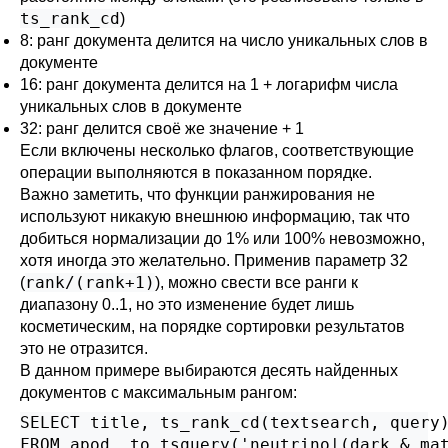
ts_rank_cd
)
8: ранг документа делится на число уникальных слов в
документе
16: ранг документа делится на 1 + логарифм числа
уникальных слов в документе
32: ранг делится своё же значение + 1
Если включены несколько флагов, соответствующие
операции выполняются в показанном порядке.
Важно заметить, что функции ранжирования не
используют никакую внешнюю информацию, так что
добиться нормализации до 1% или 100% невозможно,
хотя иногда это желательно. Применив параметр 32
rank/(rank+1)
(
), можно свести все ранги к
диапазону 0..1, но это изменение будет лишь
косметическим, на порядке сортировки результатов
это не отразится.
В данном примере выбираются десять найденных
документов с максимальным рангом:
SELECT title, ts_rank_cd(textsearch, query)
FROM apod, to_tsquery('neutrino|(dark & mat