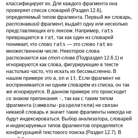
классифицирует их. Для каждого фрагмента она
проверяет список словарей (
Раздел 12.6
),
определяемый типом фрагмента. Первый же словарь,
распознавший
фрагмент, выдаёт одну или несколько
rats
представляющих его
лексем
. Например,
rat
превращается в
, так как один из словарей
rats
rat
понимает, что слово
— это слово
во
множественном числе. Некоторое слова
распознаются как
стоп-слова
(
Подраздел 12.6.1
) и
игнорируются как слова, фигурирующие в тексте
настолько часто, что искать их бессмысленно. В
a
on
it
нашем примере это
,
и
. Если фрагмент не
воспринимается ни одним словарём из списка, он так
же игнорируется. В данном примере это происходит
-
со знаком препинания
, так как с таким типом
символы-разделители
фрагмента (
) не связан
никакой словарь и значит такие фрагменты никогда не
будут индексироваться. Выбор анализатора, словарей
и индексируемых типов фрагментов определяется
конфигурацией текстового поиска (
Раздел 12.7
). В