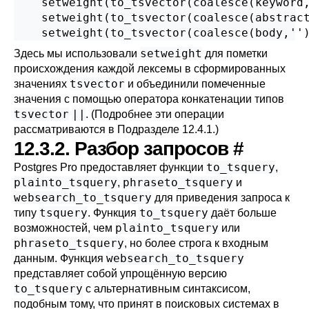
    setweight(to_tsvector(coalesce(keyword,
    setweight(to_tsvector(coalesce(abstract
    setweight(to_tsvector(coalesce(body,''
setweight
Здесь мы использовали
для пометки
происхождения каждой лексемы в сформированных
tsvector
значениях
и объединили помеченные
значения с помощью оператора конкатенации типов
tsvector
||
. (Подробнее эти операции
рассматриваются в
Подразделе 12.4.1
.)
12.3.2. Разбор запросов
#
to_tsquery
Postgres Pro
предоставляет функции
,
plainto_tsquery
phraseto_tsquery
,
и
websearch_to_tsquery
для приведения запроса к
tsquery
to_tsquery
типу
. Функция
даёт больше
plainto_tsquery
возможностей, чем
или
phraseto_tsquery
, но более строга к входным
websearch_to_tsquery
данным. Функция
представляет собой упрощённую версию
to_tsquery
с альтернативным синтаксисом,
подобным тому, что принят в поисковых системах в