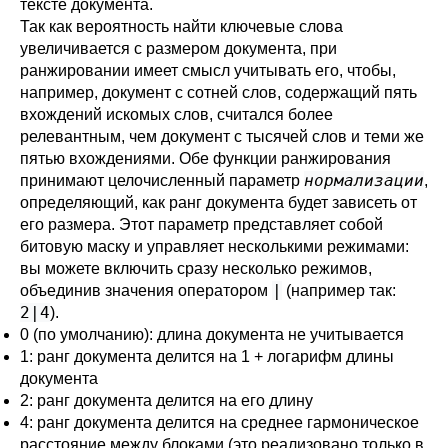
тексте документа.
Так как вероятность найти ключевые слова
увеличивается с размером документа, при
ранжировании имеет смысл учитывать его, чтобы,
например, документ с сотней слов, содержащий пять
вхождений искомых слов, считался более
релевантным, чем документ с тысячей слов и теми же
пятью вхождениями. Обе функции ранжирования
нормализации
принимают целочисленный параметр
,
определяющий, как ранг документа будет зависеть от
его размера. Этот параметр представляет собой
битовую маску и управляет несколькими режимами:
вы можете включить сразу несколько режимов,
|
объединив значения оператором
(например так:
2|4
).
0 (по умолчанию): длина документа не учитывается
1: ранг документа делится на 1 + логарифм длины
документа
2: ранг документа делится на его длину
4: ранг документа делится на среднее гармоническое
расстояние между блоками (это реализовано только в