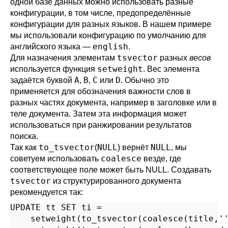
одной базе данных можно использовать разные
конфигурации, в том числе, предопределённые
конфигурации для разных языков. В нашем примере
мы использовали конфигурацию по умолчанию для
english
английского языка —
.
tsvector
Для назначения элементам
разных
весов
setweight
используется функция
. Вес элемента
A
B
C
D
задаётся буквой
,
,
или
. Обычно это
применяется для обозначения важности слов в
разных частях документа, например в заголовке или в
теле документа. Затем эта информация может
использоваться при ранжировании результатов
поиска.
to_tsvector
NULL
NULL
Так как
(
) вернёт
, мы
coalesce
советуем использовать
везде, где
соответствующее поле может быть NULL. Создавать
tsvector
из структурированного документа
рекомендуется так:
UPDATE tt SET ti =

    setweight(to_tsvector(coalesce(title,''