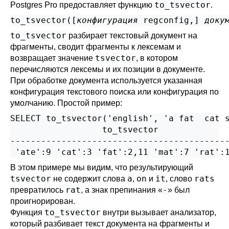
to_tsvector
Postgres Pro
предоставляет функцию
.
to_tsvector([
конфигурация
regconfig
,
] 
доку
to_tsvector
разбирает текстовый документ на
фрагменты, сводит фрагменты к лексемам и
tsvector
возвращает значение
, в котором
перечисляются лексемы и их позиции в документе.
При обработке документа используется указанная
конфигурация текстового поиска или конфигурация по
умолчанию. Простой пример:
SELECT to_tsvector('english', 'a fat  cat s
                  to_tsvector

-------------------------------------------
В этом примере мы видим, что результирующий
tsvector
a
on
it
rats
не содержит слова
,
и
, слово
rat
-
превратилось
, а знак препинания
«
»
был
проигнорирован.
to_tsvector
Функция
внутри вызывает анализатор,
который разбивает текст документа на фрагменты и