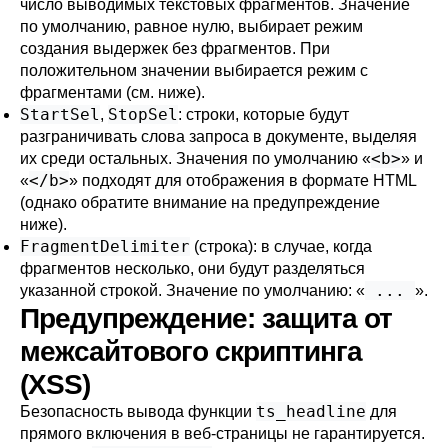
число выводимых текстовых фрагментов. Значение
по умолчанию, равное нулю, выбирает режим
создания выдержек без фрагментов. При
положительном значении выбирается режим с
фрагментами (см. ниже).
StartSel
StopSel
,
: строки, которые будут
разграничивать слова запроса в документе, выделяя
<b>
их среди остальных. Значения по умолчанию
«
»
и
</b>
«
»
подходят для отображения в формате HTML
(однако обратите внимание на предупреждение
ниже).
FragmentDelimiter
(строка): в случае, когда
фрагментов несколько, они будут разделяться
...
указанной строкой. Значение по умолчанию:
«
»
.
Предупреждение: защита от
межсайтового скриптинга
(XSS)
ts_headline
Безопасность вывода функции
для
прямого включения в веб-страницы не гарантируется.