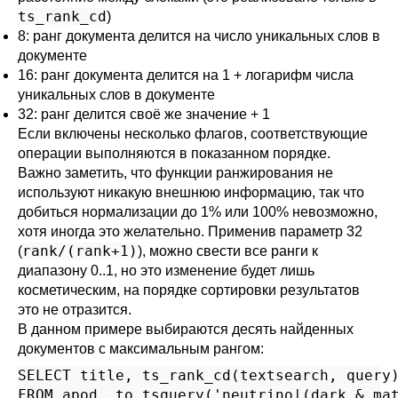
ts_rank_cd
)
8: ранг документа делится на число уникальных слов в
документе
16: ранг документа делится на 1 + логарифм числа
уникальных слов в документе
32: ранг делится своё же значение + 1
Если включены несколько флагов, соответствующие
операции выполняются в показанном порядке.
Важно заметить, что функции ранжирования не
используют никакую внешнюю информацию, так что
добиться нормализации до 1% или 100% невозможно,
хотя иногда это желательно. Применив параметр 32
rank/(rank+1)
(
), можно свести все ранги к
диапазону 0..1, но это изменение будет лишь
косметическим, на порядке сортировки результатов
это не отразится.
В данном примере выбираются десять найденных
документов с максимальным рангом:
SELECT title, ts_rank_cd(textsearch, query)
FROM apod, to_tsquery('neutrino|(dark & mat