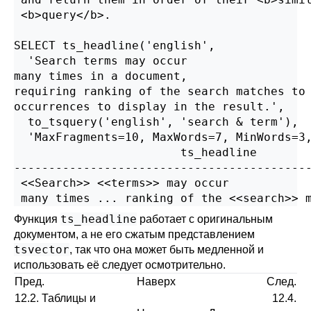
 <b>query</b>.

SELECT ts_headline('english',

  'Search terms may occur

many times in a document,

requiring ranking of the search matches to 
occurrences to display in the result.',

  to_tsquery('english', 'search & term'),

  'MaxFragments=10, MaxWords=7, MinWords=3,
                        ts_headline

-------------------------------------------
 <<Search>> <<terms>> may occur            
ts_headline
Функция
работает с оригинальным
документом, а не его сжатым представлением
tsvector
, так что она может быть медленной и
использовать её следует осмотрительно.
Пред.
Наверх
След.
12.2. Таблицы и
12.4.