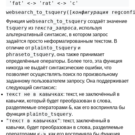
websearch_to_tsquery([
конфигурация
regconf
websearch_to_tsquery
Функция
создаёт значение
tsquery
текста_запроса
из
, используя
альтернативный синтаксис, в котором запрос
задаётся просто неформатированным текстом. В
plainto_tsquery
отличие от
и
phraseto_tsquery
, она также принимает
определённые операторы. Более того, эта функция
никогда не выдаёт синтаксические ошибки, что
позволяет осуществлять поиск по произвольному
заданному пользователем запросу. Она поддерживает
следующий синтаксис:
текст не в кавычках
: текст, не заключённый в
кавычки, который будет преобразован в слова,
&
разделяемые операторами
, как его восприняла бы
plainto_tsquery
функция
.
"текст в кавычках"
: текст, заключённый в
кавычки, будет преобразован в слова, разделяемые
<->
операторами
, как его восприняла бы функция