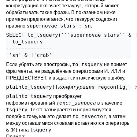
конфигурация включает тезаурус, который может
обрабатывать такие фразы. В показанном ниже
примере предполагается, что тезаурус содержит
supernovae stars : sn
правило
:
SELECT to_tsquery('''supernovae stars'' & !
  to_tsquery

---------------

to_tsquery
Если убрать эти апострофы,
не примет
фрагменты, не разделённые операторами И, ИЛИ и
ПРЕДШЕСТВУЕТ, и выдаст синтаксическую ошибку.
plainto_tsquery([
конфигурация
regconfig
,
] 
plainto_tsquery
преобразует
текст_запроса
неформатированный
в значение
tsquery
. Текст разбирается и нормализуется
to_tsvector
подобно тому, как это делает
, а затем
между оставшимися словами вставляются операторы
&
tsquery
(И) типа
.
Пример: