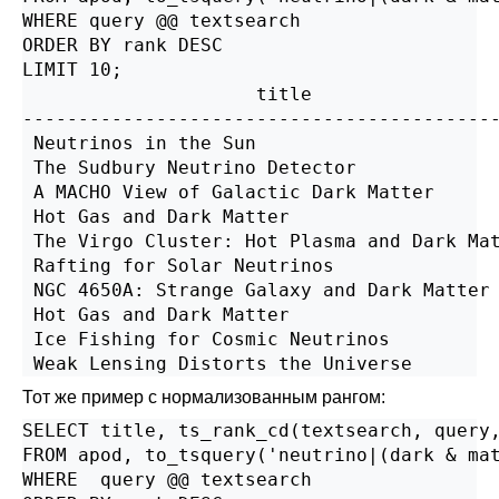
WHERE query @@ textsearch

ORDER BY rank DESC

LIMIT 10;

                     title                 
-------------------------------------------
 Neutrinos in the Sun                      
 The Sudbury Neutrino Detector             
 A MACHO View of Galactic Dark Matter      
 Hot Gas and Dark Matter                   
 The Virgo Cluster: Hot Plasma and Dark Mat
 Rafting for Solar Neutrinos               
 NGC 4650A: Strange Galaxy and Dark Matter 
 Hot Gas and Dark Matter                   
 Ice Fishing for Cosmic Neutrinos          
Тот же пример с нормализованным рангом:
SELECT title, ts_rank_cd(textsearch, query,
FROM apod, to_tsquery('neutrino|(dark & mat
WHERE  query @@ textsearch
