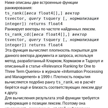
Ниже описаны две встроенные функции
ранжирования:
ts_rank([
веса
float4[]
,
]
вектор
tsvector
,
query
tsquery
[
,
нормализация
integer
]) returns
float4
Ранжирует векторы по частоте найденных лексем.
ts_rank_cd([
веса
float4[]
,
]
вектор
tsvector
,
query
tsquery
[
,
нормализация
integer
]) returns
float4
Эта функция вычисляет
плотность покрытия
для
данного вектора документа и запроса, используя
метод, разработанный Кларком, Кормаком и Тадхоуп и
описанный в статье «Relevance Ranking for One to
Three Term Queries» в журнале «Information Processing
and Management» в 1999 г. Плотность покрытия
ts_rank
вычисляется подобно рангу
, но в расчёт
берётся ещё и близость соответствующих лексем друг
к другу.
Для вычисления результата этой функции требуется
информация о позиции лексем. Поэтому она