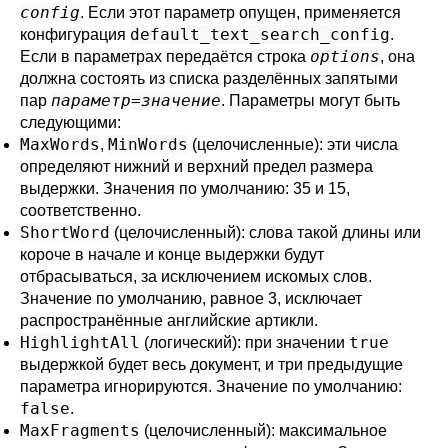
config
. Если этот параметр опущен, применяется
default_text_search_config
конфигурация
.
options
Если в параметрах передаётся строка
, она
должна состоять из списка разделённых запятыми
параметр
=
значение
пар
. Параметры могут быть
следующими:
MaxWords
MinWords
,
(целочисленные): эти числа
определяют нижний и верхний предел размера
выдержки. Значения по умолчанию: 35 и 15,
соответственно.
ShortWord
(целочисленный): слова такой длины или
короче в начале и конце выдержки будут
отбрасываться, за исключением искомых слов.
Значение по умолчанию, равное 3, исключает
распространённые английские артикли.
HighlightAll
true
(логический): при значении
выдержкой будет весь документ, и три предыдущие
параметра игнорируются. Значение по умолчанию:
false
.
MaxFragments
(целочисленный): максимальное