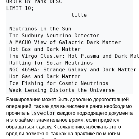
ORDER BY rank DESC

LIMIT 10;

                     title                 
-------------------------------------------
 Neutrinos in the Sun                      
 The Sudbury Neutrino Detector             
 A MACHO View of Galactic Dark Matter      
 Hot Gas and Dark Matter                   
 The Virgo Cluster: Hot Plasma and Dark Mat
 Rafting for Solar Neutrinos               
 NGC 4650A: Strange Galaxy and Dark Matter 
 Hot Gas and Dark Matter                   
 Ice Fishing for Cosmic Neutrinos          
Ранжирование может быть довольно дорогостоящей
операцией, так как для вычисления ранга необходимо
tsvector
прочитать
каждого подходящего документа
и это займёт значительное время, если придётся
обращаться к диску. К сожалению, избежать этого
вряд ли возможно, так как на практике по многим