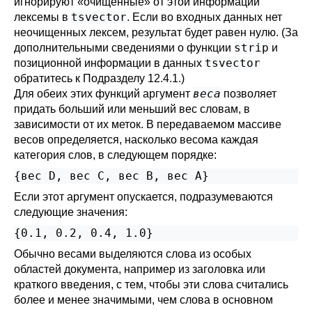
игнорируют
«
очищенные
»
от этой информации
tsvector
лексемы в
. Если во входных данных нет
неочищенных лексем, результат будет равен нулю. (За
strip
дополнительными сведениями о функции
и
tsvector
позиционной информации в данных
обратитесь к
Подразделу 12.4.1
.)
веса
Для обеих этих функций аргумент
позволяет
придать больший или меньший вес словам, в
зависимости от их меток. В передаваемом массиве
весов определяется, насколько весома каждая
категория слов, в следующем порядке:
Если этот аргумент опускается, подразумеваются
следующие значения:
{0.1, 0.2, 0.4, 1.0}
Обычно весами выделяются слова из особых
областей документа, например из заголовка или
краткого введения, с тем, чтобы эти слова считались
более и менее значимыми, чем слова в основном