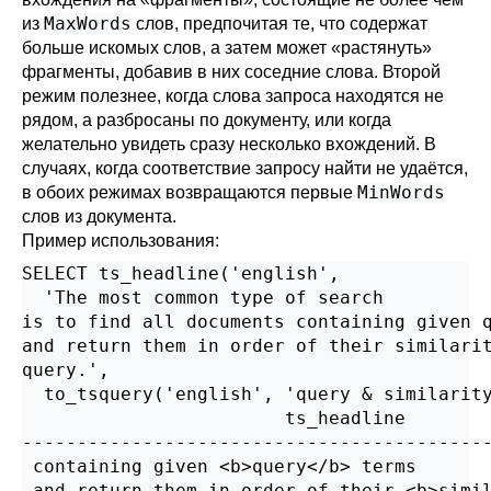
MaxWords
из
слов, предпочитая те, что содержат
больше искомых слов, а затем может
«
растянуть
»
фрагменты, добавив в них соседние слова. Второй
режим полезнее, когда слова запроса находятся не
рядом, а разбросаны по документу, или когда
желательно увидеть сразу несколько вхождений. В
случаях, когда соответствие запросу найти не удаётся,
MinWords
в обоих режимах возвращаются первые
слов из документа.
Пример использования:
SELECT ts_headline('english',

  'The most common type of search

is to find all documents containing given q
and return them in order of their similarit
query.',

  to_tsquery('english', 'query & similarity
                        ts_headline

-------------------------------------------
 containing given <b>query</b> terms       
 and return them in order of their <b>simil