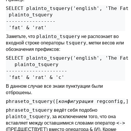
SELECT plainto_tsquery('english', 'The Fat 
 plainto_tsquery

-----------------

plainto_tsquery
Заметьте, что
не распознает во
tsquery
входной строке операторы
, метки весов или
обозначения префиксов:
SELECT plainto_tsquery('english', 'The Fat 
   plainto_tsquery

---------------------

В данном случае все знаки пунктуации были
отброшены.
phraseto_tsquery([
конфигурация
regconfig
,
]
phraseto_tsquery
ведёт себя подобно
plainto_tsquery
, за исключением того, что она
<->
вставляет между оставшимися словами оператор
&
(ПРЕДШЕСТВУЕТ) вместо оператора
(И). Кроме