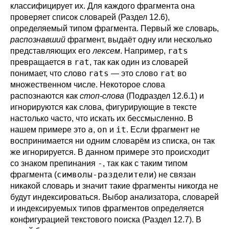
классифицирует их. Для каждого фрагмента она
проверяет список словарей (
Раздел 12.6
),
определяемый типом фрагмента. Первый же словарь,
распознавший
фрагмент, выдаёт одну или несколько
rats
представляющих его
лексем
. Например,
rat
превращается в
, так как один из словарей
rats
rat
понимает, что слово
— это слово
во
множественном числе. Некоторое слова
распознаются как
стоп-слова
(
Подраздел 12.6.1
) и
игнорируются как слова, фигурирующие в тексте
настолько часто, что искать их бессмысленно. В
a
on
it
нашем примере это
,
и
. Если фрагмент не
воспринимается ни одним словарём из списка, он так
же игнорируется. В данном примере это происходит
-
со знаком препинания
, так как с таким типом
символы-разделители
фрагмента (
) не связан
никакой словарь и значит такие фрагменты никогда не
будут индексироваться. Выбор анализатора, словарей
и индексируемых типов фрагментов определяется
конфигурацией текстового поиска (
Раздел 12.7
). В