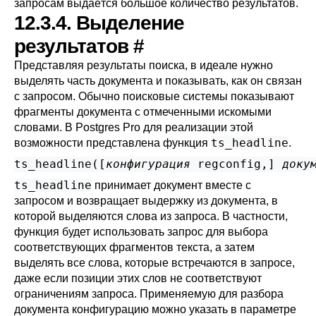
запросам выдаётся большое количество результатов.
12.3.4. Выделение
результатов
#
Представляя результаты поиска, в идеале нужно
выделять часть документа и показывать, как он связан
с запросом. Обычно поисковые системы показывают
фрагменты документа с отмеченными искомыми
словами. В
Postgres Pro
для реализации этой
ts_headline
возможности представлена функция
.
ts_headline([
конфигурация
regconfig
,
] 
доку
ts_headline
принимает документ вместе с
запросом и возвращает выдержку из документа, в
которой выделяются слова из запроса. В частности,
функция будет использовать запрос для выбора
соответствующих фрагментов текста, а затем
выделять все слова, которые встречаются в запросе,
даже если позиции этих слов не соответствуют
ограничениям запроса. Применяемую для разбора
документа конфигурацию можно указать в параметре