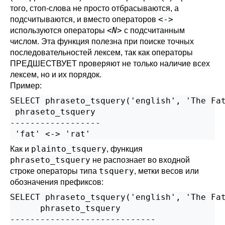
того, стоп-слова не просто отбрасываются, а
<->
подсчитываются, и вместо операторов
<
N
>
используются операторы
с подсчитанным
числом. Эта функция полезна при поиске точных
последовательностей лексем, так как операторы
ПРЕДШЕСТВУЕТ проверяют не только наличие всех
лексем, но и их порядок.
Пример:
SELECT phraseto_tsquery('english', 'The Fat
 phraseto_tsquery

------------------

plainto_tsquery
Как и
, функция
phraseto_tsquery
не распознает во входной
tsquery
строке операторы типа
, метки весов или
обозначения префиксов:
SELECT phraseto_tsquery('english', 'The Fat
      phraseto_tsquery

-----------------------------
