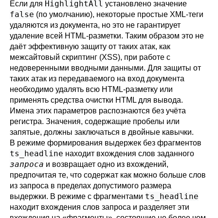
HighlightAll
Если для
установлено значение
false
(по умолчанию), некоторые простые XML-теги
удаляются из документа, но это не гарантирует
удаление всей HTML-разметки. Таким образом это не
даёт эффективную защиту от таких атак, как
межсайтовый скриптинг (XSS), при работе с
недоверенными вводными данными. Для защиты от
таких атак из передаваемого на вход документа
необходимо удалять всю HTML-разметку или
применять средства очистки HTML для вывода.
Имена этих параметров распознаются без учёта
регистра. Значения, содержащие пробелы или
запятые, должны заключаться в двойные кавычки.
В режиме формирования выдержек без фрагментов
ts_headline
находит вхождения слов заданного
запроса
и возвращает одно из вхождений,
предпочитая те, что содержат как можно больше слов
из запроса в пределах допустимого размера
ts_headline
выдержки. В режиме с фрагментами
находит вхождения слов запроса и разделяет эти
вхождения на
«
фрагменты
»
, состоящие не более чем