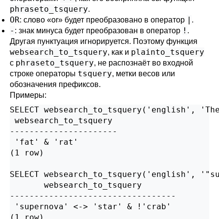
phraseto_tsquery
.
OR
|
: слово
«
or
»
будет преобразовано в оператор
.
-
!
: знак минуса будет преобразован в оператор
.
Другая пунктуация игнорируется. Поэтому функция
websearch_to_tsquery
plainto_tsquery
, как и
phraseto_tsquery
с
, не распознаёт во входной
tsquery
строке операторы
, метки весов или
обозначения префиксов.
Примеры:
SELECT websearch_to_tsquery('english', 'The
 websearch_to_tsquery

----------------------

 'fat' & 'rat'

(1 row)

SELECT websearch_to_tsquery('english', '"su
       websearch_to_tsquery

----------------------------------

 'supernova' <-> 'star' & !'crab'

(1 row)
