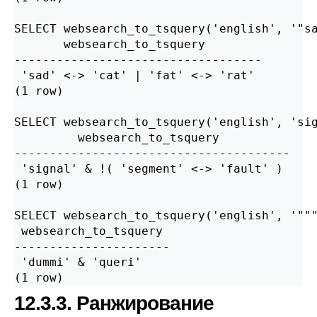
SELECT websearch_to_tsquery('english', '"sa
       websearch_to_tsquery

-----------------------------------

 'sad' <-> 'cat' | 'fat' <-> 'rat'

(1 row)

SELECT websearch_to_tsquery('english', 'sig
         websearch_to_tsquery

---------------------------------------

 'signal' & !( 'segment' <-> 'fault' )

(1 row)

SELECT websearch_to_tsquery('english', '"""
 websearch_to_tsquery

----------------------

 'dummi' & 'queri'

12.3.3. Ранжирование