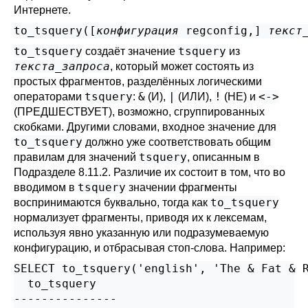
Интернете.
to_tsquery([
конфигурация
regconfig
,
] 
текст
to_tsquery
tsquery
создаёт значение
из
текста_запроса
, который может состоять из
простых фрагментов, разделённых логическими
tsquery
&
|
!
<->
операторами
:
(И),
(ИЛИ),
(НЕ) и
(ПРЕДШЕСТВУЕТ), возможно, сгруппированных
скобками. Другими словами, входное значение для
to_tsquery
должно уже соответствовать общим
tsquery
правилам для значений
, описанным в
Подразделе 8.11.2
. Различие их состоит в том, что во
tsquery
вводимом в
значении фрагменты
to_tsquery
воспринимаются буквально, тогда как
нормализует фрагменты, приводя их к лексемам,
используя явно указанную или подразумеваемую
конфигурацию, и отбрасывая стоп-слова. Например:
SELECT to_tsquery('english', 'The & Fat & R
  to_tsquery

---------------
