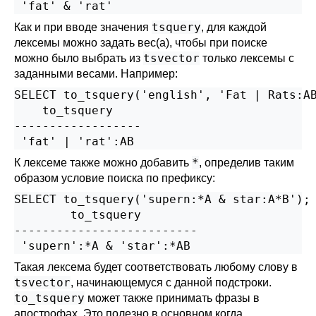
tsquery
Как и при вводе значения
, для каждой
лексемы можно задать вес(а), чтобы при поиске
tsvector
можно было выбрать из
только лексемы с
заданными весами. Например:
SELECT to_tsquery('english', 'Fat | Rats:AB
    to_tsquery

------------------

*
К лексеме также можно добавить
, определив таким
образом условие поиска по префиксу:
SELECT to_tsquery('supern:*A & star:A*B');

        to_tsquery        

--------------------------

Такая лексема будет соответствовать любому слову в
tsvector
, начинающемуся с данной подстроки.
to_tsquery
может также принимать фразы в
апострофах. Это полезно в основном когда