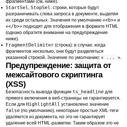
фрагментами (см. ниже).
StartSel
StopSel
,
: строки, которые будут
разграничивать слова запроса в документе, выделяя
<b>
их среди остальных. Значения по умолчанию
«
»
и
</b>
«
»
подходят для отображения в формате HTML
(однако обратите внимание на предупреждение
ниже).
FragmentDelimiter
(строка): в случае, когда
фрагментов несколько, они будут разделяться
...
указанной строкой. Значение по умолчанию:
«
»
.
Предупреждение: защита от
межсайтового скриптинга
(XSS)
ts_headline
Безопасность вывода функции
для
прямого включения в веб-страницы не гарантируется.
HighlightAll
Если для
установлено значение
false
(по умолчанию), некоторые простые XML-теги
удаляются из документа, но это не гарантирует
удаление всей HTML-разметки. Таким образом это не