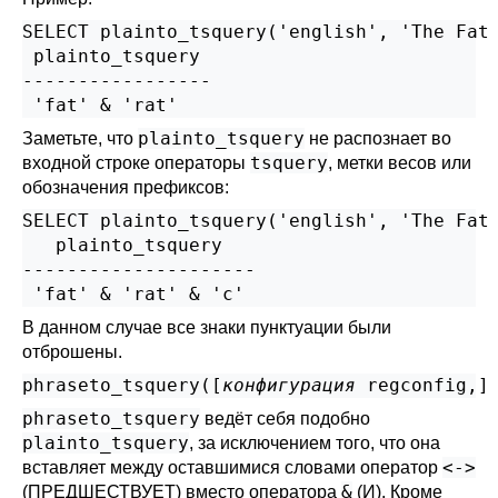
SELECT plainto_tsquery('english', 'The Fat 
 plainto_tsquery

-----------------

plainto_tsquery
Заметьте, что
не распознает во
tsquery
входной строке операторы
, метки весов или
обозначения префиксов:
SELECT plainto_tsquery('english', 'The Fat 
   plainto_tsquery

---------------------

В данном случае все знаки пунктуации были
отброшены.
phraseto_tsquery([
конфигурация
regconfig
,
]
phraseto_tsquery
ведёт себя подобно
plainto_tsquery
, за исключением того, что она
<->
вставляет между оставшимися словами оператор
&
(ПРЕДШЕСТВУЕТ) вместо оператора
(И). Кроме