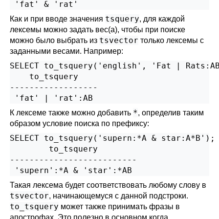
tsquery
Как и при вводе значения
, для каждой
лексемы можно задать вес(а), чтобы при поиске
tsvector
можно было выбрать из
только лексемы с
заданными весами. Например:
SELECT to_tsquery('english', 'Fat | Rats:AB
    to_tsquery

------------------

*
К лексеме также можно добавить
, определив таким
образом условие поиска по префиксу:
SELECT to_tsquery('supern:*A & star:A*B');

        to_tsquery        

--------------------------

Такая лексема будет соответствовать любому слову в
tsvector
, начинающемуся с данной подстроки.
to_tsquery
может также принимать фразы в
апострофах. Это полезно в основном когда