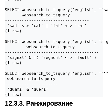
SELECT websearch_to_tsquery('english', '"sa
       websearch_to_tsquery

-----------------------------------

 'sad' <-> 'cat' | 'fat' <-> 'rat'

(1 row)

SELECT websearch_to_tsquery('english', 'sig
         websearch_to_tsquery

---------------------------------------

 'signal' & !( 'segment' <-> 'fault' )

(1 row)

SELECT websearch_to_tsquery('english', '"""
 websearch_to_tsquery

----------------------

 'dummi' & 'queri'

12.3.3. Ранжирование