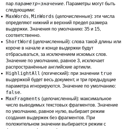
параметр
=
значение
пар
. Параметры могут быть
следующими:
MaxWords
MinWords
,
(целочисленные): эти числа
определяют нижний и верхний предел размера
выдержки. Значения по умолчанию: 35 и 15,
соответственно.
ShortWord
(целочисленный): слова такой длины или
короче в начале и конце выдержки будут
отбрасываться, за исключением искомых слов.
Значение по умолчанию, равное 3, исключает
распространённые английские артикли.
HighlightAll
true
(логический): при значении
выдержкой будет весь документ, и три предыдущие
параметра игнорируются. Значение по умолчанию:
false
.
MaxFragments
(целочисленный): максимальное
число выводимых текстовых фрагментов. Значение
по умолчанию, равное нулю, выбирает режим
создания выдержек без фрагментов. При
положительном значении выбирается режим с