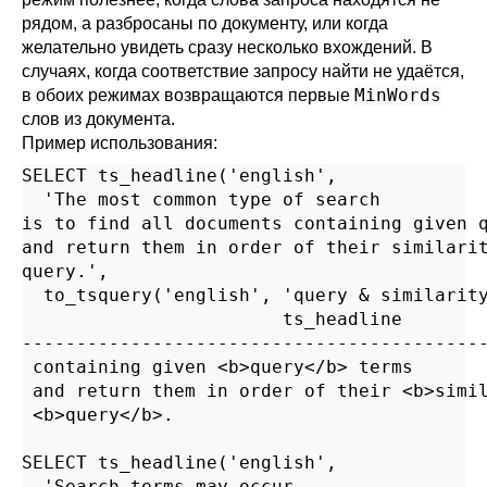
рядом, а разбросаны по документу, или когда
желательно увидеть сразу несколько вхождений. В
случаях, когда соответствие запросу найти не удаётся,
MinWords
в обоих режимах возвращаются первые
слов из документа.
Пример использования:
SELECT ts_headline('english',

  'The most common type of search

is to find all documents containing given q
and return them in order of their similarit
query.',

  to_tsquery('english', 'query & similarity
                        ts_headline

-------------------------------------------
 containing given <b>query</b> terms       
 and return them in order of their <b>simil
 <b>query</b>.

SELECT ts_headline('english',

  'Search terms may occur
