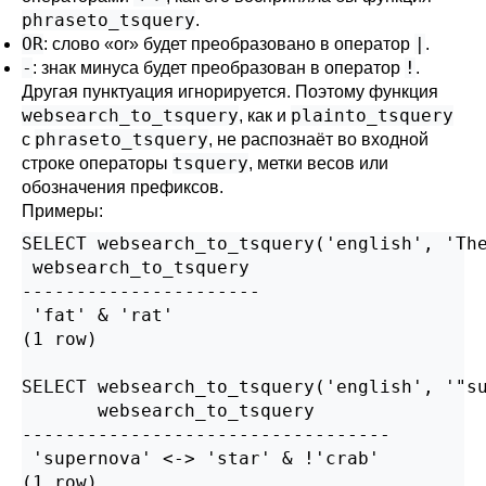
phraseto_tsquery
.
OR
|
: слово
«
or
»
будет преобразовано в оператор
.
-
!
: знак минуса будет преобразован в оператор
.
Другая пунктуация игнорируется. Поэтому функция
websearch_to_tsquery
plainto_tsquery
, как и
phraseto_tsquery
с
, не распознаёт во входной
tsquery
строке операторы
, метки весов или
обозначения префиксов.
Примеры:
SELECT websearch_to_tsquery('english', 'The
 websearch_to_tsquery

----------------------

 'fat' & 'rat'

(1 row)

SELECT websearch_to_tsquery('english', '"su
       websearch_to_tsquery

----------------------------------

 'supernova' <-> 'star' & !'crab'

(1 row)
