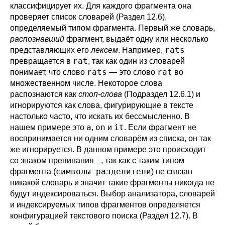
классифицирует их. Для каждого фрагмента она
проверяет список словарей (
Раздел 12.6
),
определяемый типом фрагмента. Первый же словарь,
распознавший
фрагмент, выдаёт одну или несколько
rats
представляющих его
лексем
. Например,
rat
превращается в
, так как один из словарей
rats
rat
понимает, что слово
— это слово
во
множественном числе. Некоторое слова
распознаются как
стоп-слова
(
Подраздел 12.6.1
) и
игнорируются как слова, фигурирующие в тексте
настолько часто, что искать их бессмысленно. В
a
on
it
нашем примере это
,
и
. Если фрагмент не
воспринимается ни одним словарём из списка, он так
же игнорируется. В данном примере это происходит
-
со знаком препинания
, так как с таким типом
символы-разделители
фрагмента (
) не связан
никакой словарь и значит такие фрагменты никогда не
будут индексироваться. Выбор анализатора, словарей
и индексируемых типов фрагментов определяется
конфигурацией текстового поиска (
Раздел 12.7
). В