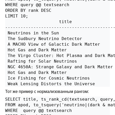
WHERE query @@ textsearch

ORDER BY rank DESC

LIMIT 10;

                     title                 
-------------------------------------------
 Neutrinos in the Sun                      
 The Sudbury Neutrino Detector             
 A MACHO View of Galactic Dark Matter      
 Hot Gas and Dark Matter                   
 The Virgo Cluster: Hot Plasma and Dark Mat
 Rafting for Solar Neutrinos               
 NGC 4650A: Strange Galaxy and Dark Matter 
 Hot Gas and Dark Matter                   
 Ice Fishing for Cosmic Neutrinos          
Тот же пример с нормализованным рангом:
SELECT title, ts_rank_cd(textsearch, query,
FROM apod, to_tsquery('neutrino|(dark & mat
WHERE  query @@ textsearch
