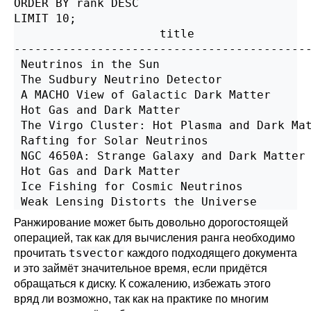
ORDER BY rank DESC

LIMIT 10;

                     title                 
-------------------------------------------
 Neutrinos in the Sun                      
 The Sudbury Neutrino Detector             
 A MACHO View of Galactic Dark Matter      
 Hot Gas and Dark Matter                   
 The Virgo Cluster: Hot Plasma and Dark Mat
 Rafting for Solar Neutrinos               
 NGC 4650A: Strange Galaxy and Dark Matter 
 Hot Gas and Dark Matter                   
 Ice Fishing for Cosmic Neutrinos          
Ранжирование может быть довольно дорогостоящей
операцией, так как для вычисления ранга необходимо
tsvector
прочитать
каждого подходящего документа
и это займёт значительное время, если придётся
обращаться к диску. К сожалению, избежать этого
вряд ли возможно, так как на практике по многим