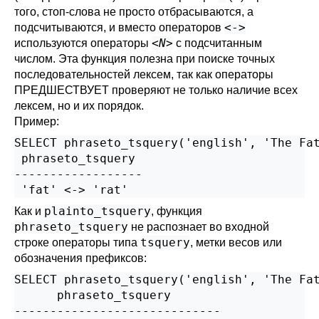
того, стоп-слова не просто отбрасываются, а
<->
подсчитываются, и вместо операторов
<
N
>
используются операторы
с подсчитанным
числом. Эта функция полезна при поиске точных
последовательностей лексем, так как операторы
ПРЕДШЕСТВУЕТ проверяют не только наличие всех
лексем, но и их порядок.
Пример:
SELECT phraseto_tsquery('english', 'The Fat
 phraseto_tsquery

------------------

plainto_tsquery
Как и
, функция
phraseto_tsquery
не распознает во входной
tsquery
строке операторы типа
, метки весов или
обозначения префиксов:
SELECT phraseto_tsquery('english', 'The Fat
      phraseto_tsquery

-----------------------------
