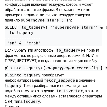
конфигурация включает тезаурус, который может
обрабатывать такие фразы. В показанном ниже
примере предполагается, что тезаурус содержит
supernovae stars : sn
правило
:
SELECT to_tsquery('''supernovae stars'' & !
  to_tsquery

---------------

to_tsquery
Если убрать эти апострофы,
не примет
фрагменты, не разделённые операторами И, ИЛИ и
ПРЕДШЕСТВУЕТ, и выдаст синтаксическую ошибку.
plainto_tsquery([
конфигурация
regconfig
,
] 
plainto_tsquery
преобразует
текст_запроса
неформатированный
в значение
tsquery
. Текст разбирается и нормализуется
to_tsvector
подобно тому, как это делает
, а затем
между оставшимися словами вставляются операторы
&
tsquery
(И) типа
.
Пример: