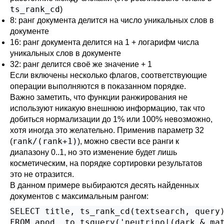
ts_rank_cd
)
8: ранг документа делится на число уникальных слов в
документе
16: ранг документа делится на 1 + логарифм числа
уникальных слов в документе
32: ранг делится своё же значение + 1
Если включены несколько флагов, соответствующие
операции выполняются в показанном порядке.
Важно заметить, что функции ранжирования не
используют никакую внешнюю информацию, так что
добиться нормализации до 1% или 100% невозможно,
хотя иногда это желательно. Применив параметр 32
rank/(rank+1)
(
), можно свести все ранги к
диапазону 0..1, но это изменение будет лишь
косметическим, на порядке сортировки результатов
это не отразится.
В данном примере выбираются десять найденных
документов с максимальным рангом:
SELECT title, ts_rank_cd(textsearch, query)
FROM apod, to_tsquery('neutrino|(dark & mat