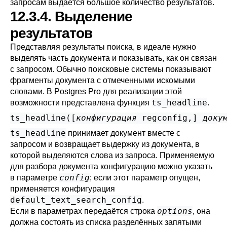
запросам выдаётся большое количество результатов.
12.3.4. Выделение
результатов
Представляя результаты поиска, в идеале нужно
выделять часть документа и показывать, как он связан
с запросом. Обычно поисковые системы показывают
фрагменты документа с отмеченными искомыми
словами. В
Postgres Pro
для реализации этой
ts_headline
возможности представлена функция
.
ts_headline([
конфигурация
regconfig
,
] 
доку
ts_headline
принимает документ вместе с
запросом и возвращает выдержку из документа, в
которой выделяются слова из запроса. Применяемую
для разбора документа конфигурацию можно указать
config
в параметре
; если этот параметр опущен,
применяется конфигурация
default_text_search_config
.
options
Если в параметрах передаётся строка
, она
должна состоять из списка разделённых запятыми