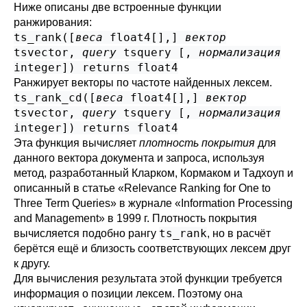
Ниже описаны две встроенные функции
ранжирования:
ts_rank([
веса
float4[]
,
]
вектор
tsvector
,
query
tsquery
[
,
нормализация
integer
]) returns
float4
Ранжирует векторы по частоте найденных лексем.
ts_rank_cd([
веса
float4[]
,
]
вектор
tsvector
,
query
tsquery
[
,
нормализация
integer
]) returns
float4
Эта функция вычисляет
плотность покрытия
для
данного вектора документа и запроса, используя
метод, разработанный Кларком, Кормаком и Тадхоуп и
описанный в статье «Relevance Ranking for One to
Three Term Queries» в журнале «Information Processing
and Management» в 1999 г. Плотность покрытия
ts_rank
вычисляется подобно рангу
, но в расчёт
берётся ещё и близость соответствующих лексем друг
к другу.
Для вычисления результата этой функции требуется
информация о позиции лексем. Поэтому она