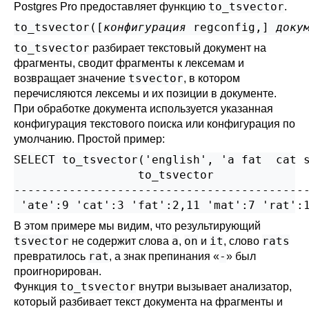
to_tsvector
Postgres Pro
предоставляет функцию
.
to_tsvector([
конфигурация
regconfig
,
] 
доку
to_tsvector
разбирает текстовый документ на
фрагменты, сводит фрагменты к лексемам и
tsvector
возвращает значение
, в котором
перечисляются лексемы и их позиции в документе.
При обработке документа используется указанная
конфигурация текстового поиска или конфигурация по
умолчанию. Простой пример:
SELECT to_tsvector('english', 'a fat  cat s
                  to_tsvector

-------------------------------------------
В этом примере мы видим, что результирующий
tsvector
a
on
it
rats
не содержит слова
,
и
, слово
rat
-
превратилось
, а знак препинания
«
»
был
проигнорирован.
to_tsvector
Функция
внутри вызывает анализатор,
который разбивает текст документа на фрагменты и