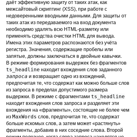
даёт эффективную защиту от таких атак, как
межсайтовый скриптинг (XSS), при работе с
недоверенными вводными данными. Для защиты от
таких атак из передаваемого на вход документа
необходимо удалять всю HTML-разметку или
применять средства очистки HTML для вывода.
Имена этих параметров распознаются без учёта
регистра. Значения, содержащие пробелы или
запятые, должны заключаться в двойные кавычки.
В режиме формирования выдержек без фрагментов
ts_headline
находит вхождения слов заданного
запроса
и возвращает одно из вхождений,
предпочитая те, что содержат как можно больше слов
из запроса в пределах допустимого размера
ts_headline
выдержки. В режиме с фрагментами
находит вхождения слов запроса и разделяет эти
вхождения на
«
фрагменты
»
, состоящие не более чем
MaxWords
из
слов, предпочитая те, что содержат
больше искомых слов, а затем может
«
растянуть
»
фрагменты, добавив в них соседние слова. Второй
режим полезнее, когда слова запроса находятся не