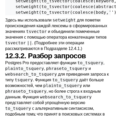
    setweight(to_tsvector(coalesce(keyword,
    setweight(to_tsvector(coalesce(abstract
    setweight(to_tsvector(coalesce(body,''
setweight
Здесь мы использовали
для пометки
происхождения каждой лексемы в сформированных
tsvector
значениях
и объединили помеченные
значения с помощью оператора конкатенации типов
tsvector
||
. (Подробнее эти операции
рассматриваются в
Подразделе 12.4.1
.)
12.3.2. Разбор запросов
to_tsquery
Postgres Pro
предоставляет функции
,
plainto_tsquery
phraseto_tsquery
,
и
websearch_to_tsquery
для приведения запроса к
tsquery
to_tsquery
типу
. Функция
даёт больше
plainto_tsquery
возможностей, чем
или
phraseto_tsquery
, но более строга к входным
websearch_to_tsquery
данным. Функция
представляет собой упрощённую версию
to_tsquery
с альтернативным синтаксисом,
подобным тому, что принят в поисковых системах в