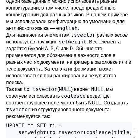
одной базе данных можно использовать разные
конфигурации, в том числе, предопределённые
конфигурации для разных языков. В нашем примере
мы использовали конфигурацию по умолчанию для
english
английского языка —
.
tsvector
Для назначения элементам
разных
весов
setweight
используется функция
. Вес элемента
A
B
C
D
задаётся буквой
,
,
или
. Обычно это
применяется для обозначения важности слов в
разных частях документа, например в заголовке или в
теле документа. Затем эта информация может
использоваться при ранжировании результатов
поиска.
to_tsvector
NULL
NULL
Так как
(
) вернёт
, мы
coalesce
советуем использовать
везде, где
соответствующее поле может быть NULL. Создавать
tsvector
из структурированного документа
рекомендуется так:
UPDATE tt SET ti =

    setweight(to_tsvector(coalesce(title,''