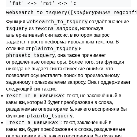
websearch_to_tsquery([
конфигурация
regconf
websearch_to_tsquery
Функция
создаёт значение
tsquery
текста_запроса
из
, используя
альтернативный синтаксис, в котором запрос
задаётся просто неформатированным текстом. В
plainto_tsquery
отличие от
и
phraseto_tsquery
, она также принимает
определённые операторы. Более того, эта функция
никогда не выдаёт синтаксические ошибки, что
позволяет осуществлять поиск по произвольному
заданному пользователем запросу. Она поддерживает
следующий синтаксис:
текст не в кавычках
: текст, не заключённый в
кавычки, который будет преобразован в слова,
&
разделяемые операторами
, как его восприняла бы
plainto_tsquery
функция
.
"текст в кавычках"
: текст, заключённый в
кавычки, будет преобразован в слова, разделяемые
<->
операторами
, как его восприняла бы функция