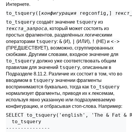
Интернете.
to_tsquery([
конфигурация
regconfig
,
] 
текст
to_tsquery
tsquery
создаёт значение
из
текста_запроса
, который может состоять из
простых фрагментов, разделённых логическими
tsquery
&
|
!
<->
операторами
:
(И),
(ИЛИ),
(НЕ) и
(ПРЕДШЕСТВУЕТ), возможно, сгруппированных
скобками. Другими словами, входное значение для
to_tsquery
должно уже соответствовать общим
tsquery
правилам для значений
, описанным в
Подразделе 8.11.2
. Различие их состоит в том, что во
tsquery
вводимом в
значении фрагменты
to_tsquery
воспринимаются буквально, тогда как
нормализует фрагменты, приводя их к лексемам,
используя явно указанную или подразумеваемую
конфигурацию, и отбрасывая стоп-слова. Например:
SELECT to_tsquery('english', 'The & Fat & R
  to_tsquery

---------------
