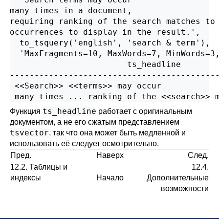
many times in a document,

requiring ranking of the search matches to 
occurrences to display in the result.',

  to_tsquery('english', 'search & term'),

  'MaxFragments=10, MaxWords=7, MinWords=3,
                        ts_headline

-------------------------------------------
 <<Search>> <<terms>> may occur            
ts_headline
Функция
работает с оригинальным
документом, а не его сжатым представлением
tsvector
, так что она может быть медленной и
использовать её следует осмотрительно.
Пред.
Наверх
След.
12.2. Таблицы и
12.4.
индексы
Начало
Дополнительные
возможности