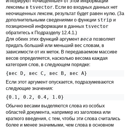
игнорируют
«
очищенные
»
от этой информации
tsvector
лексемы в
. Если во входных данных нет
неочищенных лексем, результат будет равен нулю. (За
strip
дополнительными сведениями о функции
и
tsvector
позиционной информации в данных
обратитесь к
Подразделу 12.4.1
.)
веса
Для обеих этих функций аргумент
позволяет
придать больший или меньший вес словам, в
зависимости от их меток. В передаваемом массиве
весов определяется, насколько весома каждая
категория слов, в следующем порядке:
Если этот аргумент опускается, подразумеваются
следующие значения:
{0.1, 0.2, 0.4, 1.0}
Обычно весами выделяются слова из особых
областей документа, например из заголовка или
краткого введения, с тем, чтобы эти слова считались
более и менее значимыми, чем слова в основном