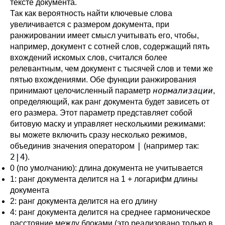
тексте документа.
Так как вероятность найти ключевые слова
увеличивается с размером документа, при
ранжировании имеет смысл учитывать его, чтобы,
например, документ с сотней слов, содержащий пять
вхождений искомых слов, считался более
релевантным, чем документ с тысячей слов и теми же
пятью вхождениями. Обе функции ранжирования
нормализации
принимают целочисленный параметр
,
определяющий, как ранг документа будет зависеть от
его размера. Этот параметр представляет собой
битовую маску и управляет несколькими режимами:
вы можете включить сразу несколько режимов,
|
объединив значения оператором
(например так:
2|4
).
0 (по умолчанию): длина документа не учитывается
1: ранг документа делится на 1 + логарифм длины
документа
2: ранг документа делится на его длину
4: ранг документа делится на среднее гармоническое
расстояние между блоками (это реализовано только в