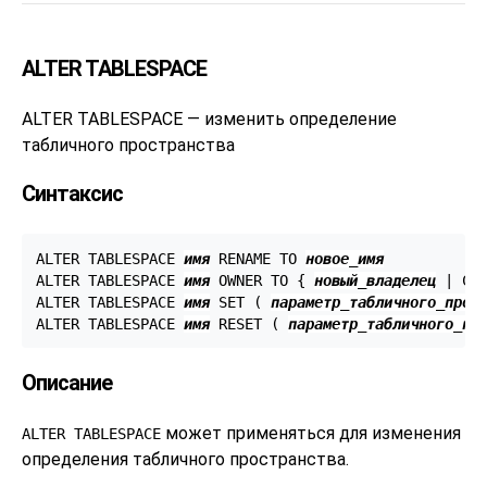
ALTER TABLESPACE
ALTER TABLESPACE — изменить определение
табличного пространства
Синтаксис
ALTER TABLESPACE 
имя
 RENAME TO 
новое_имя
ALTER TABLESPACE 
имя
 OWNER TO { 
новый_владелец
 | CUR
ALTER TABLESPACE 
имя
 SET ( 
параметр_табличного_прос
ALTER TABLESPACE 
имя
 RESET ( 
параметр_табличного_пр
Описание
может применяться для изменения
ALTER TABLESPACE
определения табличного пространства.