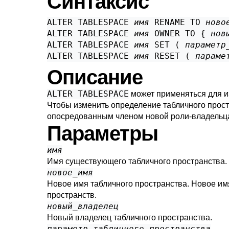
Синтаксис
ALTER TABLESPACE 
имя
 RENAME TO 
ново
ALTER TABLESPACE 
имя
 OWNER TO { 
нов
ALTER TABLESPACE 
имя
 SET ( 
параметр
ALTER TABLESPACE 
имя
 RESET ( 
параме
Описание
ALTER TABLESPACE
может применяться для и
Чтобы изменить определение табличного прост
опосредованным членом новой роли-владельца.
Параметры
имя
Имя существующего табличного пространства.
новое_имя
Новое имя табличного пространства. Новое им
пространств.
новый_владелец
Новый владелец табличного пространства.
параметр_табличного_пространства