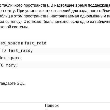
 табличного пространства. В настоящее время поддержив
urrency
. При установке этих значений для заданного табл
таблиц в этом пространстве, настраиваемая одноимённым п
_concurrency
). Это может быть полезно, если одно из таблич
сковой системы.
dex_space
fast_raid
в
:
 TO fast_raid;
dex_space
:
TO mary;
стандарте SQL.
Наверх