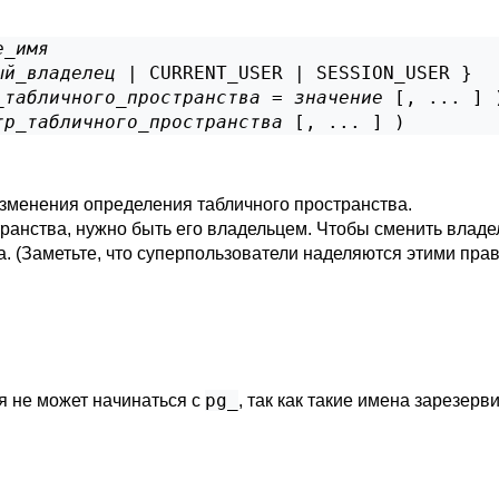
е_имя
ый_владелец
 | CURRENT_USER | SESSION_USER }

_табличного_пространства
 = 
значение
 [, ... ] )
тр_табличного_пространства
 [, ... ] )
зменения определения табличного пространства.
ранства, нужно быть его владельцем. Чтобы сменить влад
 (Заметьте, что суперпользователи наделяются этими прав
pg_
я не может начинаться с
, так как такие имена зарезер