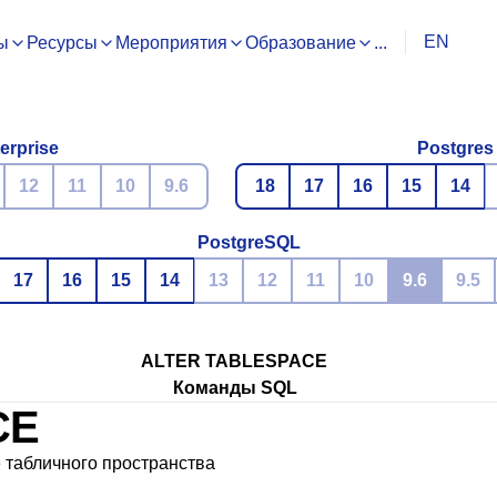
EN
ы
Ресурсы
Мероприятия
Образование
...
erprise
Postgres
12
11
10
9.6
18
17
16
15
14
PostgreSQL
17
16
15
14
13
12
11
10
9.6
9.5
ALTER TABLESPACE
Команды SQL
CE
табличного пространства