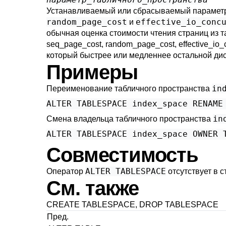
Устанавливаемый или сбрасываемый параметр
random_page_cost
effective_io_conc
и
обычная оценка стоимости чтения страниц из 
seq_page_cost
,
random_page_cost
,
effective_io
который быстрее или медленнее остальной ди
Примеры
in
Переименование табличного пространства
ALTER TABLESPACE index_space RENAME
in
Смена владельца табличного пространства
ALTER TABLESPACE index_space OWNER 
Совместимость
ALTER TABLESPACE
Оператор
отсутствует в 
См. также
CREATE TABLESPACE
,
DROP TABLESPACE
Пред.