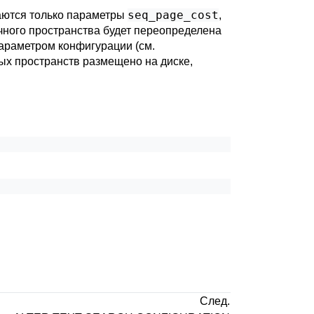
seq_page_cost
аются только параметры
,
ичного пространства будет переопределена
араметром конфигурации (см.
ных пространств размещено на диске,
След.