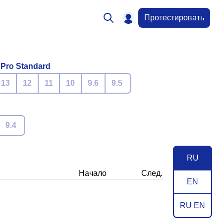
Протестировать
 Pro Standard
13
12
11
10
9.6
9.5
9.4
RU
Начало
След.
EN
RU EN