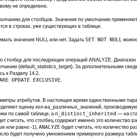
овому не определено.
молчанию для столбцов. Значения по умолчанию применяют
тся в строках, уже существующих в таблице.
SET NOT NULL
имать значения NULL или нет. Задать
можно,
 по столбцу для последующих операций
ANALYZE
. Диапазон
олчанию (
default_statistics_target
). За дополнительными свед
сь к
Разделу 14.2
.
ARE UPDATE EXCLUSIVE
.
аметры атрибутов. В настоящее время единственными пар
ределяют оценку кол-ва_различных_значений, производим
n_distinct_inherited
ики по самой таблице, а
— на ста
ет считать, что столбец содержит именно это количество 
ANALYZE
е или равно -1),
будет считать, что количество р
число будет получено умножением примерного размера табл