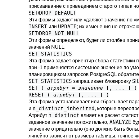
присваивание с приведением старого типа к н
SET
DROP DEFAULT
/
Эти формы задают или удаляют значение по у
INSERT
UPDATE
или
; их изменения не отражаю
SET
DROP NOT NULL
/
Эти формы определяют, будет ли столбец прин
значений NULL.
SET STATISTICS
Эта форма задаёт ориентир сбора статистики
при -1 применяется системное значение по ум
планировщиком запросов
PostgreSQL
обратите
SET STATISTICS
SH
запрашивает блокировку
SET (
атрибут
=
значение
[, ... ] )
RESET (
атрибут
[, ... ] )
Эта форма устанавливает или сбрасывает пар
n_distinct_inherited
и
, которые переоп
n_distinct
Атрибут
влияет на расчёт статист
ANALYZE
заданное значение положительно,
буд
значение отрицательно (оно должно быть больш
линейно зависит от размера таблицы; точное 