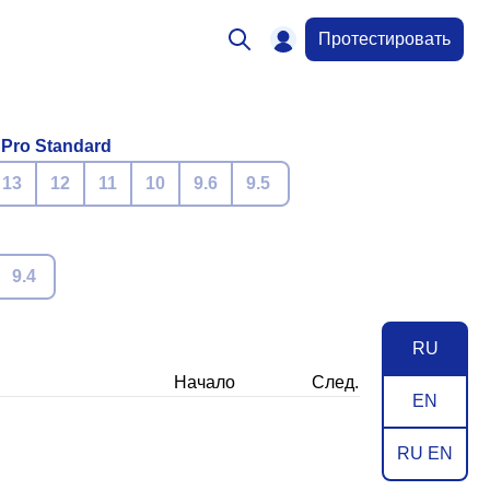
Протестировать
 Pro Standard
13
12
11
10
9.6
9.5
9.4
RU
Начало
След.
EN
RU EN