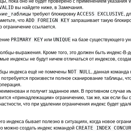
ицы, пока оно не будет проверено с применением указания
VALID
вы найдете ниже, в
Замечания
.
ние_таблицы
ACCESS EXCLUSIVE
требуют блокировку
, д
ADD FOREIGN KEY
аметьте, что
запрашивает такую блокиров
то ограничение ссылается.
PRIMARY KEY
UNIQUE
чение
или
на базе существующего уни
толбцы-выражения. Кроме того, это должен быть индекс-B-д
мые индексы не будут ничем отличаться от индексов, со
NOT NULL
олбцы индекса ещё не помечены
, данная команда
 потребуется произвести полное сканирование таблицы, что
 операция.
реименован и получит заданное имя. В противном случае и
вится
«
принадлежащим
»
ограничению, так же, как если бы
в частности, что при удалении ограничения индекс будет удал
 индекса бывает полезно в ситуациях, когда новое ограни
CREATE INDEX CONCU
ого можно создать индекс командой