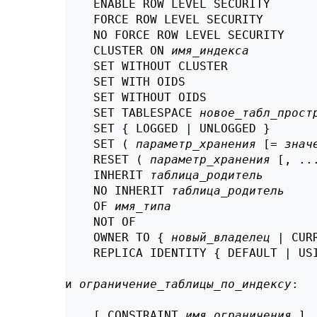
    ENABLE ROW LEVEL SECURITY

    FORCE ROW LEVEL SECURITY

    NO FORCE ROW LEVEL SECURITY

    CLUSTER ON 
имя_индекса
    SET WITHOUT CLUSTER

    SET WITH OIDS

    SET WITHOUT OIDS

    SET TABLESPACE 
новое_табл_прост
    SET { LOGGED | UNLOGGED }

    SET ( 
параметр_хранения
 [= 
знач
    RESET ( 
параметр_хранения
 [, ...
    INHERIT 
таблица_родитель
    NO INHERIT 
таблица_родитель
    OF 
имя_типа
    NOT OF

    OWNER TO { 
новый_владелец
 | CUR
    REPLICA IDENTITY { DEFAULT | US
и 
ограничение_таблицы_по_индексу
:
    [ CONSTRAINT 
имя_ограничения
 ]
