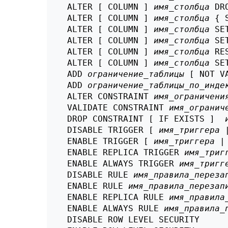
    ALTER [ COLUMN ] 
имя_столбца
 DR
    ALTER [ COLUMN ] 
имя_столбца
 { 
    ALTER [ COLUMN ] 
имя_столбца
 SE
    ALTER [ COLUMN ] 
имя_столбца
 SE
    ALTER [ COLUMN ] 
имя_столбца
 RE
    ALTER [ COLUMN ] 
имя_столбца
 SE
    ADD 
ограничение_таблицы
 [ NOT VA
    ADD 
ограничение_таблицы_по_инде
    ALTER CONSTRAINT 
имя_ограничени
    VALIDATE CONSTRAINT 
имя_огранич
    DROP CONSTRAINT [ IF EXISTS ]  
    DISABLE TRIGGER [ 
имя_триггера
 
    ENABLE TRIGGER [ 
имя_триггера
 |
    ENABLE REPLICA TRIGGER 
имя_триг
    ENABLE ALWAYS TRIGGER 
имя_тригг
    DISABLE RULE 
имя_правила_переза
    ENABLE RULE 
имя_правила_перезап
    ENABLE REPLICA RULE 
имя_правила
    ENABLE ALWAYS RULE 
имя_правила_
    DISABLE ROW LEVEL SECURITY
