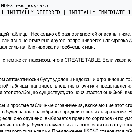
INDEX 
имя_индекса
 [ INITIALLY DEFERRED | INITIALLY IMMEDIATE ]
ей таблицы. Несколько её разновидностей описаны ниже. 
A
 Если явно не отмечено другое, запрашивается блокировка
мая сильная блокировка из требуемых ими.
 с тем же синтаксисом, что и
CREATE TABLE
. Если указан
ом автоматически будут удалены индексы и ограничения та
 этой таблицы, например, внешние ключи или представления
и этот столбец не существует, это не считается ошибкой, в
сы и простые табличные ограничения, включающие этот ст
чего будет заново разобрано определяющее их выражение.
а; если оно опущено, выбирается правило сортировки по ум
чение столбца будет получено из старого; если оно отсутст
USING
ия старого типа новому. Предложение
становится об