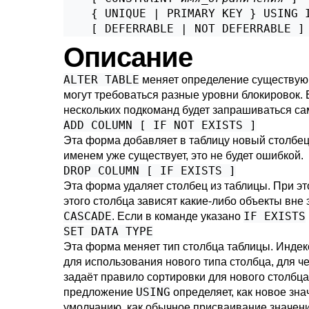
    { UNIQUE | PRIMARY KEY } USING 
    [ DEFERRABLE | NOT DEFERRABLE ]
Описание
ALTER TABLE
меняет определение существующ
могут требоваться разные уровни блокировок.
нескольких подкоманд будет запрашиваться са
ADD COLUMN [ IF NOT EXISTS ]
Эта форма добавляет в таблицу новый столбец,
именем уже существует, это не будет ошибкой.
DROP COLUMN [ IF EXISTS ]
Эта форма удаляет столбец из таблицы. При эт
этого столбца зависят какие-либо объекты вне
CASCADE
IF EXISTS
. Если в команде указано
SET DATA TYPE
Эта форма меняет тип столбца таблицы. Индек
для использования нового типа столбца, для 
задаёт правило сортировки для нового столбц
USING
предложение
определяет, как новое зна
умолчанию, как обычное присваивание значен