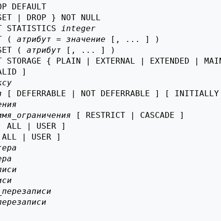
OP DEFAULT

SET | DROP } NOT NULL

T STATISTICS 
integer
T ( 
атрибут
 = 
значение
 [, ... ] )

SET ( 
атрибут
 [, ... ] )

T STORAGE { PLAIN | EXTERNAL | EXTENDED | MAIN
LID ]

ксу
я
 [ DEFERRABLE | NOT DEFERRABLE ] [ INITIALLY
ения
имя_ограничения
 [ RESTRICT | CASCADE ]

| ALL | USER ]

 ALL | USER ]

гера
ера
писи
иси
_перезаписи
перезаписи