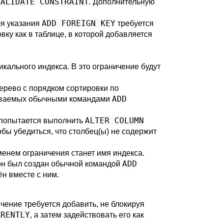
VALIDATE CONSTRAINT
. Дополнительную
ADD FOREIGN KEY
ля указания
требуется
ку как в таблице, в которой добавляется
кального индекса. В это ограничение будут
ерево с порядком сортировки по
ADD
здаваемых обычными командами
ALTER COLUMN
 попытается выполнить
бы убедиться, что столбец(ы) не содержит
менем ограничения станет имя индекса.
ADD
 он был создан обычной командой
ён вместе с ним.
чение требуется добавить, не блокируя
RRENTLY
, а затем задействовать его как