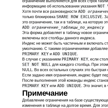
ограничение выполняется для всех строк табл
NOT 
информацию об использовании указания
ADD
ограниче
Хотя почти все разновидности
SHARE ROW EXCLUSIVE
только блокировка
. З
это ограничение, так и в таблице, на которую э
ADD
ограничение_таблицы_по_индексу
Эта форма добавляет в таблицу новое ограни
включены все столбцы данного индекса.
Индекс не может быть частичным и включать с
умолчанию. С такими ограничениями добавляе
PRIMARY KEY
ADD UNIQUE
и
.
PRIMARY KEY
В случае с указанием
, если ст
SET NOT NULL
для каждого столбца. При этом
NULL. Во всех остальных случаях это быстрая
Если задано имя ограничения, индекс будет пе
После выполнения этой команды индекс стано
PRIMARY KEY
ADD UNIQUE
или
. Это значит, 
Примечание
Добавление ограничения на базе существующего
изменения в таблице на долгое время. Для эт