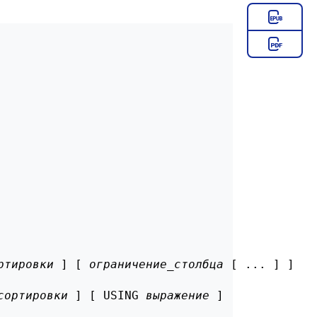
ртировки
 ] [ 
ограничение_столбца
 [ ... ] ]

сортировки
 ] [ USING 
выражение
 ]
