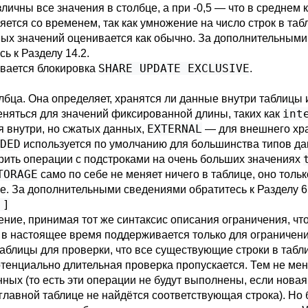
зличны все значения в столбце, а при -0,5 — что в средне
яется со временем, так как умножение на число строк в та
ных значений оценивается как обычно. За дополнительными
сь к
Разделу 14.2
.
SHARE UPDATE EXCLUSIVE
вается блокировка
.
бца. Она определяет, хранятся ли данные внутри таблицы 
int
няться для значений фиксированной длины, таких как
EXTERNAL
 внутри, но сжатых данных,
— для внешнего хр
DED
используется по умолчанию для большинства типов д
рить операции с подстроками на очень больших значениях
TORAGE
само по себе не меняет ничего в таблице, оно тольк
це. За дополнительными сведениями обратитесь к
Разделу 6
 ]
ние, принимая тот же синтаксис описания ограничения, чт
е в настоящее время поддерживается только для ограничен
аблицы для проверки, что все существующие строки в табл
потенциально длительная проверка пропускается. Тем не мен
ых (то есть эти операции не будут выполнены, если новая
лавной таблице не найдётся соответствующая строка). Но б