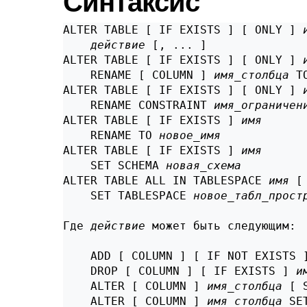
Синтаксис
ALTER TABLE [ IF EXISTS ] [ ONLY ] 
действие
 [, ... ]

ALTER TABLE [ IF EXISTS ] [ ONLY ] 
    RENAME [ COLUMN ] 
имя_столбца
 T
ALTER TABLE [ IF EXISTS ] [ ONLY ] 
    RENAME CONSTRAINT 
имя_ограничен
ALTER TABLE [ IF EXISTS ] 
имя
    RENAME TO 
новое_имя
ALTER TABLE [ IF EXISTS ] 
имя
    SET SCHEMA 
новая_схема
ALTER TABLE ALL IN TABLESPACE 
имя
 [
    SET TABLESPACE 
новое_табл_прост
Где 
действие
 может быть следующим:
    ADD [ COLUMN ] [ IF NOT EXISTS 
    DROP [ COLUMN ] [ IF EXISTS ] 
и
    ALTER [ COLUMN ] 
имя_столбца
 [ 
    ALTER [ COLUMN ] 
имя_столбца
 SE