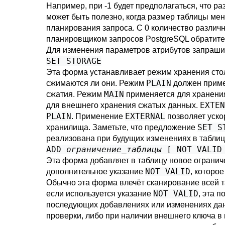
Например, при -1 будет предполагаться, что ра
может быть полезно, когда размер таблицы мен
планирования запроса. С 0 количество различ
планировщиком запросов
PostgreSQL
обратите
Для изменения параметров атрибутов запраши
SET STORAGE
Эта форма устанавливает режим хранения стол
PLAIN
сжимаются ли они. Режим
должен приме
MAIN
сжатия. Режим
применяется для хранения
EXTEN
для внешнего хранения сжатых данных.
PLAIN
EXTERNAL
. Применение
позволяет уско
SET S
хранилища. Заметьте, что предложение
реализована при будущих изменениях в табли
ADD
ограничение_таблицы
[ NOT VALID
Эта форма добавляет в таблицу новое ограниче
NOT VALID
дополнительное указание
, которо
Обычно эта форма влечёт сканирование всей т
NOT VALID
если используется указание
, эта 
последующих добавлениях или изменениях данн
проверки, либо при наличии внешнего ключа в г