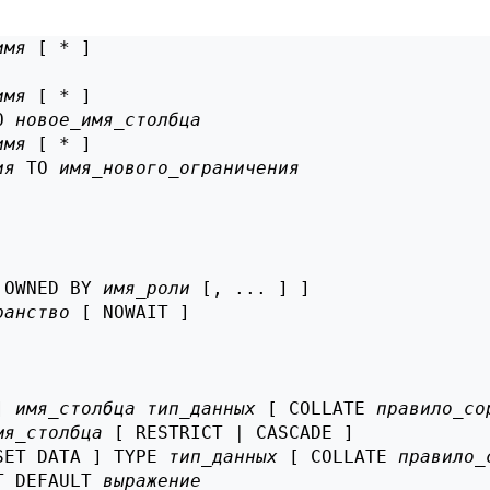
имя
 [ * ]

имя
 [ * ]

O 
новое_имя_столбца
имя
 [ * ]

ия
 TO 
имя_нового_ограничения
 OWNED BY 
имя_роли
 [, ... ] ]

ранство
 [ NOWAIT ]

] 
имя_столбца
тип_данных
 [ COLLATE 
правило_со
мя_столбца
 [ RESTRICT | CASCADE ]

SET DATA ] TYPE 
тип_данных
 [ COLLATE 
правило_
T DEFAULT 
выражение