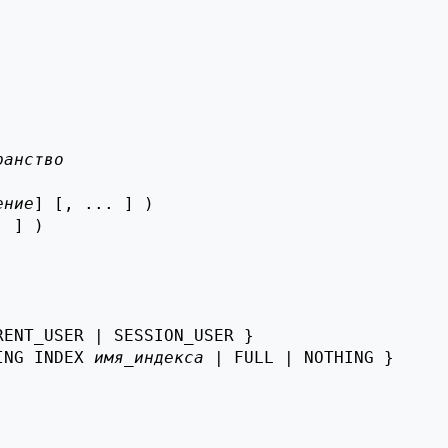
ранство
ение
] [, ... ] )

 ] )

RENT_USER | SESSION_USER }

ING INDEX 
имя_индекса
 | FULL | NOTHING }
