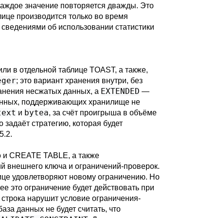
м каждое значение повторяется дважды. Это
блице производится только во время
 сведениями об использовании статистики
или в отдельной таблице
TOAST
, а также,
eger
; это вариант хранения внутри, без
EXTENDED
анения несжатых данных, а
—
анных, поддерживающих хранилище не
text
bytea
и
, за счёт проигрыша в объёме
о задаёт стратегию, которая будет
5.2
.
о и
CREATE TABLE
, а также
ий внешнего ключа и ограничений-проверок.
ице удовлетворяют новому ограничению. Но
ее это ограничение будет действовать при
 строка нарушит условие ограничения-
аза данных не будет считать, что