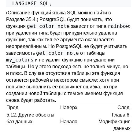
  LANGUAGE SQL;
(Описание функций языка SQL можно найти в
Разделе 35.4
.)
PostgreSQL
будет понимать, что
get_color_note
rainbow
функция
зависит от типа
:
при удалении типа будет принудительно удалена
функция, так как тип её аргумента оказывается
неопределённым. Но
PostgreSQL
не будет учитывать
get_color_note
зависимость
от таблицы
my_colors
и не удалит функцию при удалении
таблицы. Но у этого подхода есть не только минус, но
и плюс. В случае отсутствия таблицы эта функция
останется рабочей в некотором смысле: хотя при
попытке выполнить её возникнет ошибка, но при
создании новой таблицы с тем же именем функция
снова будет работать.
Пред.
Наверх
След.
5.12. Другие объекты
Глава 6.
баз данных
Начало
Модификация
данных