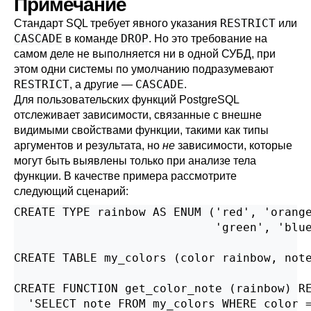
Примечание
RESTRICT
Стандарт SQL требует явного указания
или
CASCADE
DROP
в команде
. Но это требование на
самом деле не выполняется ни в одной СУБД, при
этом одни системы по умолчанию подразумевают
RESTRICT
CASCADE
, а другие —
.
Для пользовательских функций
PostgreSQL
отслеживает зависимости, связанные с внешне
видимыми свойствами функции, такими как типы
аргументов и результата, но
не
зависимости, которые
могут быть выявлены только при анализе тела
функции. В качестве примера рассмотрите
следующий сценарий:
CREATE TYPE rainbow AS ENUM ('red', 'orange
                             'green', 'blue
CREATE TABLE my_colors (color rainbow, note
CREATE FUNCTION get_color_note (rainbow) RE
  'SELECT note FROM my_colors WHERE color =