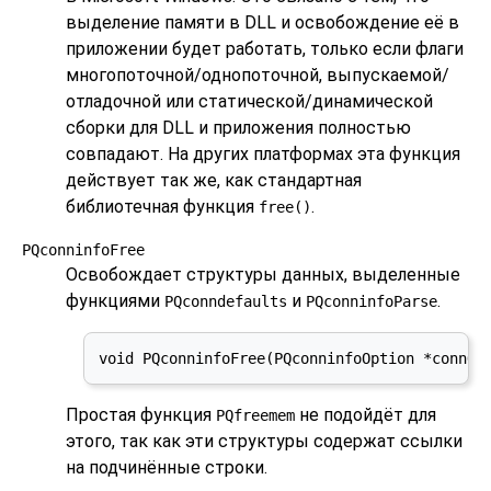
выделение памяти в DLL и освобождение её в
приложении будет работать, только если флаги
многопоточной/однопоточной, выпускаемой/
отладочной или статической/динамической
сборки для DLL и приложения полностью
совпадают. На других платформах эта функция
действует так же, как стандартная
библиотечная функция
.
free()
PQconninfoFree
Освобождает структуры данных, выделенные
функциями
и
.
PQconndefaults
PQconninfoParse
void PQconninfoFree(PQconninfoOption *connOp
Простая функция
не подойдёт для
PQfreemem
этого, так как эти структуры содержат ссылки
на подчинённые строки.