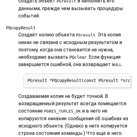
создать объект
и наполнить его
PGresult
данными, прежде чем вызывать процедуры
событий.
PQcopyResult
Создаёт копию объекта
. Эта копия
PGresult
никак не связана с исходным результатом и
поэтому, когда она становится не нужна,
необходимо вызвать
. Если функция
PQclear
завершается ошибкой, она возвращает
.
NULL
PGresult *PQcopyResult(const PGresult *src, 
Создаваемая копия не будет точной. В
возвращаемый результат всегда помещается
состояние
и в него не
PGRES_TUPLES_OK
копируются никакие сообщения об ошибках из
исходного объекта. (Однако в него копируется
строка состояния команды.) Что ещё в него