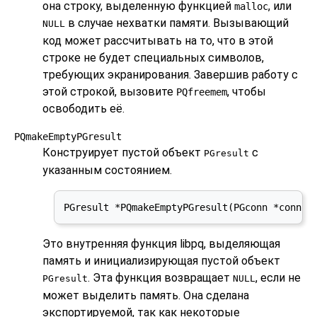
она строку, выделенную функцией
, или
malloc
в случае нехватки памяти. Вызывающий
NULL
код может рассчитывать на то, что в этой
строке не будет специальных символов,
требующих экранирования. Завершив работу с
этой строкой, вызовите
, чтобы
PQfreemem
освободить её.
PQmakeEmptyPGresult
Конструирует пустой объект
с
PGresult
указанным состоянием.
PGresult *PQmakeEmptyPGresult(PGconn *conn, 
Это внутренняя функция
libpq
, выделяющая
память и инициализирующая пустой объект
. Эта функция возвращает
, если не
PGresult
NULL
может выделить память. Она сделана
экспортируемой, так как некоторые