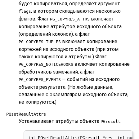
будет копироваться, определяет аргумент
, в котором складываются несколько
flags
флагов. Флаг
включает
PG_COPYRES_ATTRS
копирование атрибутов исходного объекта
(определений колонок), а флаг
включает копирование
PG_COPYRES_TUPLES
кортежей из исходного объекта (при этом
также копируются и атрибуты.) Флаг
включает копирование
PG_COPYRES_NOTICEHOOKS
обработчиков замечаний, а флаг
— событий из исходного
PG_COPYRES_EVENTS
объекта результата. (Но любые данные,
связанные с экземпляром исходного объекта,
не копируются.)
PQsetResultAttrs
Устанавливает атрибуты объекта
.
PGresult
int PQsetResultAttrs(PGresult *res, int numA