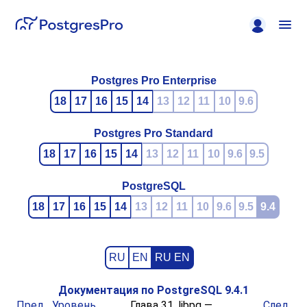
Postgres Pro Enterprise
18
17
16
15
14
13
12
11
10
9.6
Postgres Pro Standard
18
17
16
15
14
13
12
11
10
9.6
9.5
PostgreSQL
18
17
16
15
14
13
12
11
10
9.6
9.5
9.4
RU
EN
RU EN
Документация по PostgreSQL 9.4.1
Пред.
Уровень
Глава 31.
libpq
—
След.