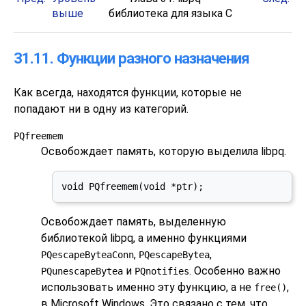
выше
библиотека для языка C
31.11. Функции разного назначения
Как всегда, находятся функции, которые не
попадают ни в одну из категорий.
PQfreemem
Освобождает память, которую выделила
libpq
.
void PQfreemem(void *ptr);
Освобождает память, выделенную
библиотекой
libpq
, а именно функциями
,
,
PQescapeByteaConn
PQescapeBytea
и
. Особенно важно
PQunescapeBytea
PQnotifies
использовать именно эту функцию, а не
,
free()
в Microsoft Windows. Это связано с тем, что