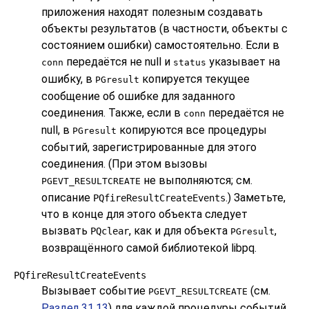
приложения находят полезным создавать
объекты результатов (в частности, объекты с
состоянием ошибки) самостоятельно. Если в
передаётся не null и
указывает на
conn
status
ошибку, в
копируется текущее
PGresult
сообщение об ошибке для заданного
соединения. Также, если в
передаётся не
conn
null, в
копируются все процедуры
PGresult
событий, зарегистрированные для этого
соединения. (При этом вызовы
не выполняются; см.
PGEVT_RESULTCREATE
описание
.) Заметьте,
PQfireResultCreateEvents
что в конце для этого объекта следует
вызвать
, как и для объекта
,
PQclear
PGresult
возвращённого самой библиотекой
libpq
.
PQfireResultCreateEvents
Вызывает событие
(см.
PGEVT_RESULTCREATE
Раздел 31.13
) для каждой процедуры событий,