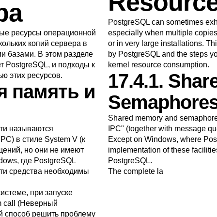
Resourc
ра
PostgreSQL
can sometimes exha
рые ресурсы операционной
especially when multiple copies
кольких копий сервера в
or in very large installations. T
и базами. В этом разделе
by
PostgreSQL
and the steps yo
ет
PostgreSQL
, и подходы к
kernel resource consumption.
17.4.1. Sha
ю этих ресурсов.
я память и
Semaphore
Shared memory and semaphores a
ти называются
IPC
"
(together with message que
IPC
) в стиле
System V
(к
Except on
Windows
, where
Pos
щений, но они не имеют
implementation of these facilities
dows
, где
PostgreSQL
PostgreSQL
.
эти средства необходимы
The complete la
истеме, при запуске
 call
(Неверный
й способ решить проблему