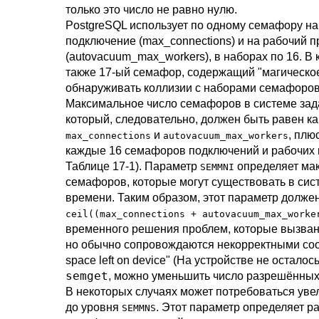
только это число не равно нулю.
PostgreSQL
использует по одному семафору н
подключение (
max_connections
) и на рабочий 
(
autovacuum_max_workers
), в наборах по 16. 
также 17-ый семафор, содержащий
"магическо
обнаруживать коллизии с наборами семафоров
Максимальное число семафоров в системе за
который, следовательно, должен быть равен к
и
, плю
max_connections
autovacuum_max_workers
каждые 16 семафоров подключений и рабочих 
Таблице 17-1
). Параметр
определяет ма
SEMMNI
семафоров, которые могут существовать в сис
времени. Таким образом, этот параметр долже
ceil((max_connections + autovacuum_max_worke
временного решения проблем, которые вызван
но обычно сопровождаются некорректными со
space left on device"
(На устройстве не осталось
semget
, можно уменьшить число разрешённых
В некоторых случаях может потребоваться уве
до уровня
. Этот параметр определяет р
SEMMNS