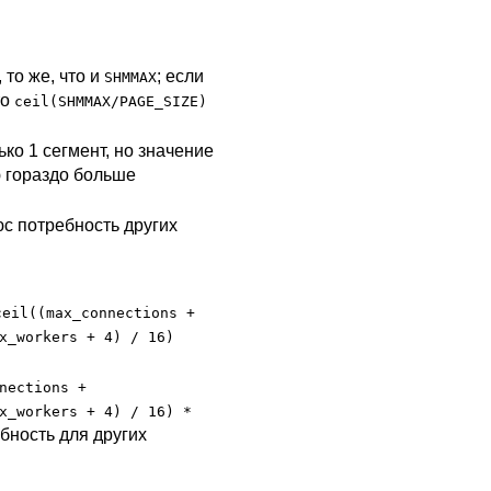
 то же, что и
; если
SHMMAX
то
ceil(SHMMAX/PAGE_SIZE)
ько 1 сегмент, но значение
 гораздо больше
с потребность других
ceil((max_connections +
x_workers + 4) / 16)
nections +
x_workers + 4) / 16) *
бность для других