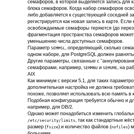
семафоров, в которой выделяется запись для 
блока семафоров. Когда набор семафоров осво
либо добавляется к существующей соседней за
регистрируется как новая запись в карте. Если
освобождаемые семафоры теряются (до переза
фрагментация пространства семафоров может 
уменьшению числа доступных семафоров.
Параметр
, определяющий, сколько сем
SEMMSL
одном наборе, для
PostgreSQL
должен равнятьс
Другие параметры, связанные с
"аннулировани
семафорами, например,
и
, на ра
SEMMNU
SEMUME
AIX
Как минимум с версии 5.1, для таких параметро
дополнительная настройка не должна требовать
похоже, позволяет использовать всю память в 
Подобная конфигурация требуется обычно и дл
например, для
DB/2
.
Однако может понадобиться изменить глобал
, так как стандартные жёс
/etc/security/limits
размер (
) и количество файлов (
) 
fsize
nofiles
большими.