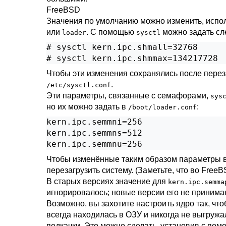
FreeBSD
Значения по умолчанию можно изменить, испо
или
. С помощью
можно задать с
loader
sysctl
#
sysctl kern.ipc.shmall=32768
#
sysctl kern.ipc.shmmax=134217728
Чтобы эти изменения сохранялись после перез
.
/etc/sysctl.conf
Эти параметры, связанные с семафорами,
sys
но их можно задать в
:
/boot/loader.conf
kern.ipc.semmni=256

kern.ipc.semmns=512

kern.ipc.semmnu=256
Чтобы изменённые таким образом параметры вс
перезагрузить систему. (Заметьте, что во Free
В старых версиях значение для
kern.ipc.semma
игнорировалось; новые версии его не принимаю
Возможно, вы захотите настроить ядро так, чт
всегда находилась в ОЗУ и никогда не выгружа
подкачки. Это можно сделать, установив с по