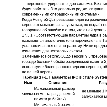
— переконфигурировать ядро системы. Без ни
будет работать. Это довольно редкая ситуация,
современными операционными системами.
Когда
PostgreSQL
превышает один из различны
сервер отказывается запускаться, но выдаёт 
говорящее об ошибке и о том, что с ней делать.
17.3.1
.) Соответствующие параметры ядра в р
называются аналогично (они перечислены в
Та
устанавливаются они по-разному. Ниже предла
изменения для некоторых систем.
Замечание:
PostgreSQL
до версии 9.3 требова
гораздо больший объём разделяемой памяти Sy
используете более раннюю версию сервера, об
по вашей версии.
Таблица 17-1. Параметры
IPC
в стиле
Syste
Имя
Описание
Раз
Максимальный размер
не меньше 1 
сегмента разделяемой
SHMMAX
запускается м
памяти (в байтах)
Минимальный размер