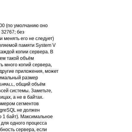
00 (по умолчанию оно
 32767; без
 менять его не следует)
еляемой памяти System V
каждой копии сервера. В
ем такой объём
ть много копий сервера,
другие приложения, может
симальный размер
, общий объём
SHMALL
сей системы. Заметьте,
цах, а не в байтах.
змером сегментов
tgreSQL
не должен
о 1 байт). Максимальное
и для одного процесса
бность сервера, если