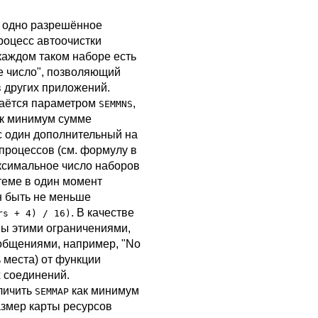
а одно разрешённое
процесс автоочистки
В каждом таком наборе есть
е число"
, позволяющий
 других приложений.
даётся параметром
,
SEMMNS
ак минимум сумме
с один дополнительный на
процессов (см. формулу в
ксимальное число наборов
теме в один момент
н быть не меньше
. В качестве
rs + 4) / 16)
ы этими ограничениями,
общениями, например,
"No
 места) от функции
 соединений.
личить
как минимум
SEMMAP
азмер карты ресурсов