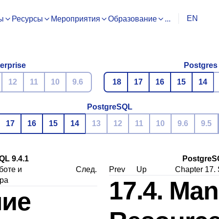
EN
ы
Ресурсы
Мероприятия
Образование
...
erprise
Postgres
12
11
10
9.6
18
17
16
15
14
PostgreSQL
17
16
15
14
13
12
11
10
9.6
9.5
L 9.4.1
PostgreS
боте и
След.
Prev
Up
Chapter 17. 
ра
17.4. Ma
ние