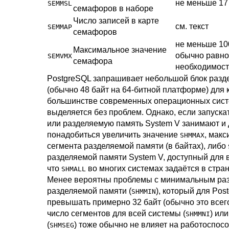
не меньше 17
SEMMSL
семафоров в наборе
Число записей в карте
см. текст
SEMMAP
семафоров
не меньше 10
Максимальное значение
обычно равно
SEMVMX
семафора
необходимости
PostgreSQL
запрашивает небольшой блок разд
(обычно 48 байт на 64-битной платформе) для 
большинстве современных операционных сист
выделяется без проблем. Однако, если запуска
или разделяемую память System V занимают и 
понадобиться увеличить значение
, мак
SHMMAX
сегмента разделяемой памяти (в байтах), либо
разделяемой памяти System V, доступный для в
что
во многих системах задаётся в страни
SHMALL
Менее вероятны проблемы с минимальным ра
разделяемой памяти (
), который для
Pos
SHMMIN
превышать примерно 32 байт (обычно это всег
число сегментов для всей системы (
) ил
SHMMNI
(
) тоже обычно не влияет на работоспосо
SHMSEG