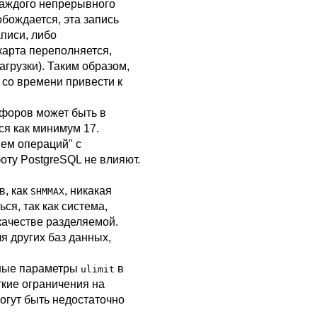
каждого непрерывного
бождается, эта запись
писи, либо
 карта переполняется,
грузки). Таким образом,
со времени привести к
афоров может быть в
я как минимум 17.
ем операций"
с
боту
PostgreSQL
не влияют.
в, как
, никакая
SHMMAX
ся, так как система,
качестве разделяемой.
я других баз данных,
ьные параметры
в
ulimit
ткие ограничения на
могут быть недостаточно