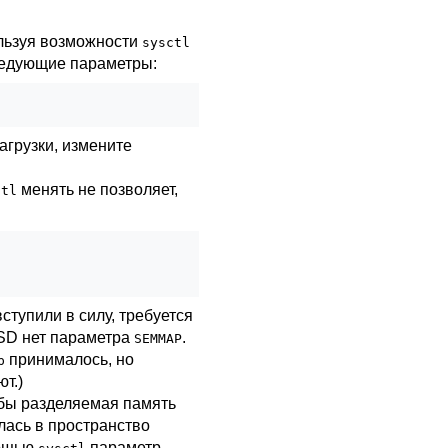
льзуя возможности
sysctl
ледующие параметры:
агрузки, измените
менять не позволяет,
ctl
тупили в силу, требуется
BSD нет параметра
.
SEMMAP
принималось, но
p
т.)
обы разделяемая память
лась в пространство
мощью
параметр