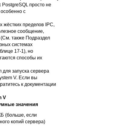
х
PostgreSQL
просто не
 особенно с
х жёстких пределов
IPC
,
полезное сообщение,
 (См. также
Подраздел
азных системах
блице 17-1
), но
гаются способы их
л для запуска сервера
stem V. Если вы
ратитесь к документации
m V
умные значения
КБ (больше, если
ного копий сервера)