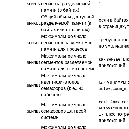
сегмента разделяемой
1
SHMMIN
памяти (в байтах)
Общий объём доступной
если в байтах,
разделяемой памяти (в
SHMALL
в страницах, 
байтах или страницах)
Максимальное число
требуется тол
сегментов разделяемой
SHMSEG
по умолчанию
памяти для процесса
Максимальное число
как
плю
SHMSEG
сегментов разделяемой
SHMMNI
приложений
памяти для всей системы
Максимальное число
идентификаторов
как минимум
SEMMNI
семафоров (т. е., их
autovacuum_ma
наборов)
ceil((max_con
Максимальное число
autovacuum_ma
семафоров для всей
SEMMNS
плюс потре
17
системы
приложений
Максимальное число