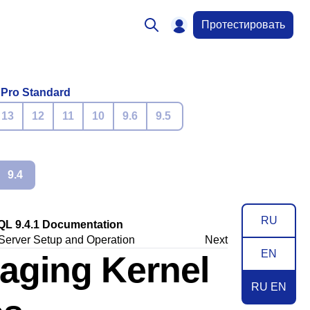
Протестировать
 Pro Standard
13
12
11
10
9.6
9.5
9.4
RU
QL 9.4.1 Documentation
Server Setup and Operation
Next
EN
naging Kernel
RU EN