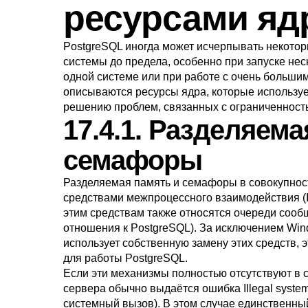
ресурсами яд
PostgreSQL
иногда может исчерпывать некото
системы до предела, особенно при запуске нес
одной системе или при работе с очень большим
описываются ресурсы ядра, которые использу
решению проблем, связанных с ограниченность
17.4.1. Разделяема
семафоры
Разделяемая память и семафоры в совокупнос
средствами межпроцессного взаимодействия (
этим средствам также относятся очереди сооб
отношения к
PostgreSQL
). За исключением
Win
использует собственную замену этих средств, 
для работы
PostgreSQL
.
Если эти механизмы полностью отсутствуют в с
сервера обычно выдаётся ошибка
Illegal system
системный вызов). В этом случае единственны