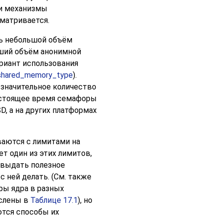
и механизмы
сматривается.
ь небольшой объём
ьший объём анонимной
риант использования
shared_memory_type
).
 значительное количество
настоящее время семафоры
D, а на других платформах
ваются с лимитами на
 один из этих лимитов,
 выдать полезное
с ней делать. (См. также
ры ядра в разных
ислены в
Таблице 17.1
), но
ются способы их