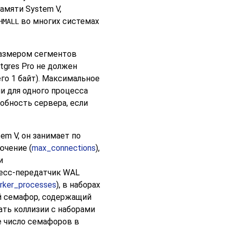
амяти System V,
во многих системах
HMALL
азмером сегментов
tgres Pro
не должен
го 1 байт). Максимальное
ли для одного процесса
собность сервера, если
m V, он занимает по
ючение (
max_connections
),
и
цесс-передатчик WAL
rker_processes
), в наборах
-й семафор, содержащий
ть коллизии с наборами
 число семафоров в