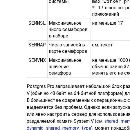
системы
max_worker_pr
* 17
плюс потре
приложений
SEMMSL
Максимальное
не меньше 17
число семафоров
в наборе
SEMMAP
Число записей в
см. текст
карте семафоров
SEMVMX
Максимальное
не меньше 1000 
значение
обычно равно 32
семафора
менять его не сл
Postgres Pro
запрашивает небольшой блок ра
V (обычно 48 байт на 64-битной платформе) д
В большинстве современных операционных с
выделяется без проблем. Однако если запуск
или явно настроить сервер для использовани
разделяемой памяти System V (см.
shared_mem
dynamic_shared_memory_type
), может понадоб