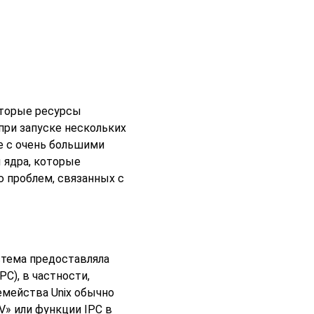
торые ресурсы
при запуске нескольких
е с очень большими
 ядра, которые
ю проблем, связанных с
стема предоставляла
IPC
), в частности,
мейства Unix обычно
V
»
или функции
IPC
в