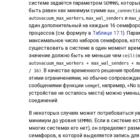
системе задаётся параметром
, которы
SEMMNS
быть равен как минимум сумме
max_connectio
,
и
autovacuum_max_workers
max_wal_senders
max_
один дополнительный на каждые 16 семафоро
процессов (см. формулу в
Таблице 17.1
). Пар
максимальное число наборов семафоров, кот
существовать в системе в один момент време
значение должно быть не меньше чем
ceil((m
autovacuum_max_workers + max_wal_senders + m
. В качестве временного решения проб
/ 16)
этими ограничениями, но обычно сопровожд
сообщениями функции
, например,
«
No s
semget
устройстве не осталось места) можно умень
соединений.
В некоторых случаях может потребоваться у
минимум до уровня
. Если в системе ес
SEMMNS
многих системах его нет), он определяет раз
семафоров, в которой выделяется запись дл