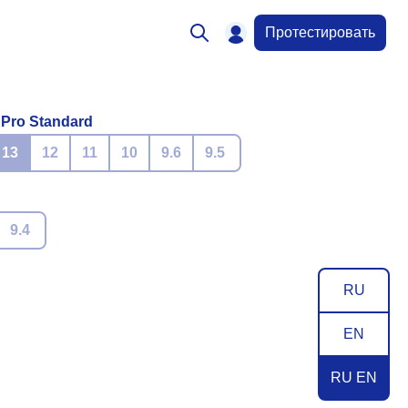
Протестировать
 Pro Standard
13
12
11
10
9.6
9.5
9.4
RU
EN
RU EN