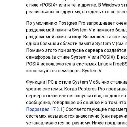
стиле
«
POSIX
»
или и те, и другие. В
Windows
эт
реализованы по-другому, но здесь это не рас
По умолчанию
Postgres Pro
запрашивает очен
разделяемой памяти System V и намного бол
разделяемой памяти
. Возможен также ва
mmap
одной большой области памяти System V (см.
Помимо этого при запуске сервера создаётся
семафоров (в стиле System V или POSIX). В 
POSIX используются в системах Linux и FreeBS
используются семафоры System V.
Функции
IPC
в стиле System V обычно сталки
уровне системы. Когда
Postgres Pro
превышает
сервер отказывается запускаться, но должен
сообщение, говорящее об ошибке и о том, что 
Подраздел 17.3.1
.) Соответствующие парамет
системах называются аналогично (они переч
устанавливаются по-разному. Ниже предлага