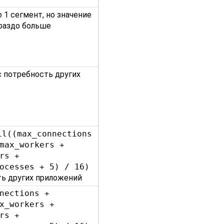
 1 сегмент, но значение
раздо больше
 потребность других
il((max_connections
max_workers +
rs +
ocesses + 5) / 16)
ь других приложений
nections +
x_workers +
rs +