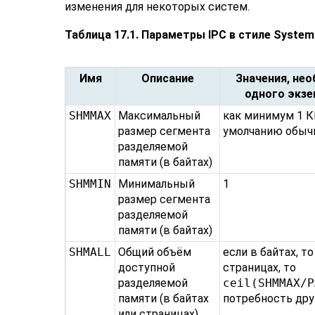
изменения для некоторых систем.
Таблица 17.1. Параметры
IPC
в стиле
System
Имя
Описание
Значения, нео
одного экз
SHMMAX
Максимальный
как минимум 1 КБ
размер сегмента
умолчанию обыч
разделяемой
памяти (в байтах)
SHMMIN
Минимальный
1
размер сегмента
разделяемой
памяти (в байтах)
SHMALL
Общий объём
если в байтах, то
доступной
страницах, то
разделяемой
ceil(SHMMAX/P
памяти (в байтах
потребность дру
или страницах)