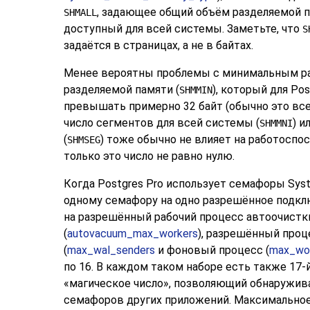
, задающее общий объём разделяемой п
SHMALL
доступный для всей системы. Заметьте, что
S
задаётся в страницах, а не в байтах.
Менее вероятны проблемы с минимальным р
разделяемой памяти (
), который для
Pos
SHMMIN
превышать примерно 32 байт (обычно это все
число сегментов для всей системы (
) и
SHMMNI
(
) тоже обычно не влияет на работоспо
SHMSEG
только это число не равно нулю.
Когда
Postgres Pro
использует семафоры Syste
одному семафору на одно разрешённое подкл
на разрешённый рабочий процесс автоочистк
(
autovacuum_max_workers
), разрешённый про
(
max_wal_senders
и фоновый процесс (
max_wo
по 16. В каждом таком наборе есть также 17
«
магическое число
»
, позволяющий обнаружива
семафоров других приложений. Максимальное