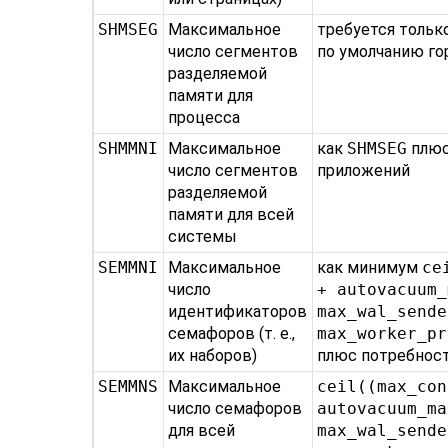
SHMSEG
Максимальное
требуется только
число сегментов
по умолчанию го
разделяемой
памяти для
процесса
SHMMNI
Максимальное
как
SHMSEG
плюс
число сегментов
приложений
разделяемой
памяти для всей
системы
SEMMNI
Максимальное
как минимум
ce
число
+ autovacuum_
идентификаторов
max_wal_sende
семафоров (т. е.,
max_worker_pr
их наборов)
плюс потребност
SEMMNS
Максимальное
ceil((max_con
число семафоров
autovacuum_ma
для всей
max_wal_sende