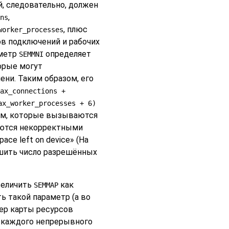
й, следовательно, должен
,
ns
, плюс
worker_processes
в подключений и рабочих
аметр
определяет
SEMMNI
орые могут
ни. Таким образом, его
ax_connections +
ax_worker_processes + 6)
лем, которые вызываются
аются некорректными
pace left on device
»
(На
шить число разрешённых
величить
как
SEMMAP
ть такой параметр (а во
мер карты ресурсов
я каждого непрерывного