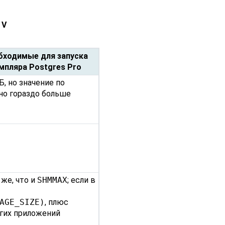
 V
бходимые для запуска
емпляра
Postgres Pro
, но значение по
но гораздо больше
 же, что и
SHMMAX
; если в
AGE_SIZE)
, плюс
гих приложений