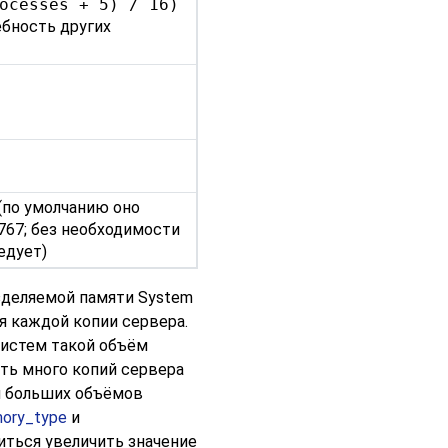
ocesses + 5) / 16)
бность других
(по умолчанию оно
767; без необходимости
едует)
зделяемой памяти System
ля каждой копии сервера.
истем такой объём
ать много копий сервера
я больших объёмов
ory_type
и
иться увеличить значение