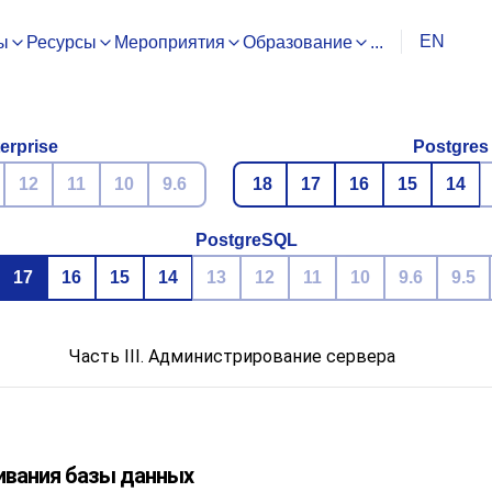
EN
ы
Ресурсы
Мероприятия
Образование
...
erprise
Postgres
12
11
10
9.6
18
17
16
15
14
PostgreSQL
17
16
15
14
13
12
11
10
9.6
9.5
Часть III. Администрирование сервера
ивания базы данных