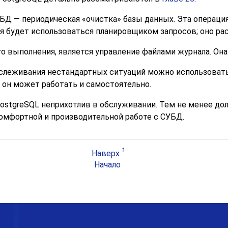
УБД — периодическая
«
очистка
»
базы данных. Эта операци
ая будет использоваться планировщиком запросов; оно р
о выполнения, является управление файлами журнала. Он
отслеживания нестандартных ситуаций можно использоват
 он может работать и самостоятельно.
ostgreSQL
неприхотлив в обслуживании. Тем не менее д
омфортной и производительной работе с СУБД.
Наверх
Начало