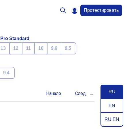
Протестировать
 Pro Standard
13
12
11
10
9.6
9.5
9.4
RU
Начало
След.
EN
RU EN