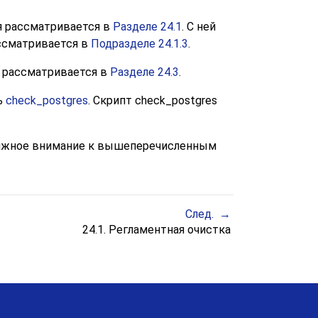
я рассматривается в
Разделе 24.1
. С ней
ассматривается в
Подразделе 24.1.3
.
а рассматривается в
Разделе 24.3
.
ь
check_postgres
. Скрипт
check_postgres
олжное внимание к вышеперечисленным
След.
24.1. Регламентная очистка