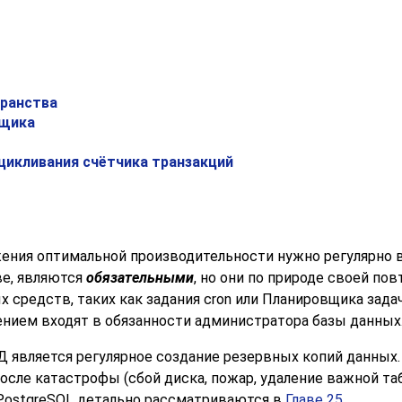
транства
вщика
ацикливания счётчика транзакций
ения оптимальной производительности нужно регулярно 
ве, являются
обязательными
, но они по природе своей по
 средств, таких как задания
cron
или
Планировщика зада
ением входят в обязанности администратора базы данных
 является регулярное создание резервных копий данных.
осле катастрофы (сбой диска, пожар, удаление важной таб
PostgreSQL
детально рассматриваются в
Главе 25
.