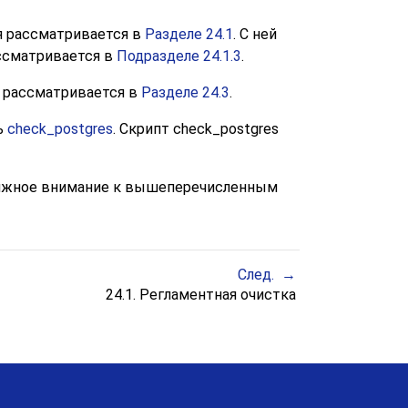
я рассматривается в
Разделе 24.1
. С ней
ассматривается в
Подразделе 24.1.3
.
а рассматривается в
Разделе 24.3
.
ь
check_postgres
. Скрипт
check_postgres
олжное внимание к вышеперечисленным
След.
24.1. Регламентная очистка