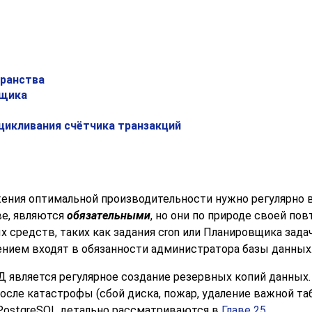
транства
вщика
ацикливания счётчика транзакций
ения оптимальной производительности нужно регулярно 
ве, являются
обязательными
, но они по природе своей по
 средств, таких как задания
cron
или
Планировщика зада
ением входят в обязанности администратора базы данных
 является регулярное создание резервных копий данных.
осле катастрофы (сбой диска, пожар, удаление важной таб
PostgreSQL
детально рассматриваются в
Главе 25
.