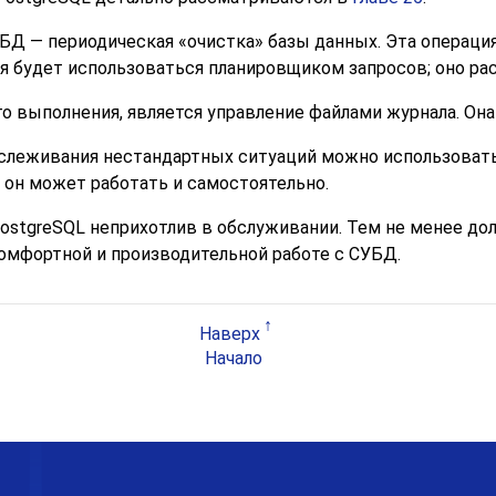
УБД — периодическая
«
очистка
»
базы данных. Эта операци
ая будет использоваться планировщиком запросов; оно р
о выполнения, является управление файлами журнала. Он
отслеживания нестандартных ситуаций можно использоват
 он может работать и самостоятельно.
ostgreSQL
неприхотлив в обслуживании. Тем не менее д
омфортной и производительной работе с СУБД.
Наверх
Начало