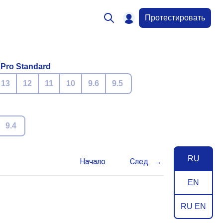
Протестировать
 Pro Standard
13
12
11
10
9.6
9.5
9.4
RU
Начало
След.
EN
RU EN