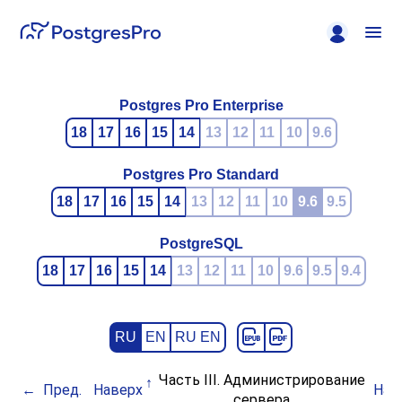
Postgres Pro Enterprise
18
17
16
15
14
13
12
11
10
9.6
Postgres Pro Standard
18
17
16
15
14
13
12
11
10
9.6
9.5
PostgreSQL
18
17
16
15
14
13
12
11
10
9.6
9.5
9.4
RU
EN
RU EN
Часть III. Администрирование
Пред.
Наверх
Нач
сервера