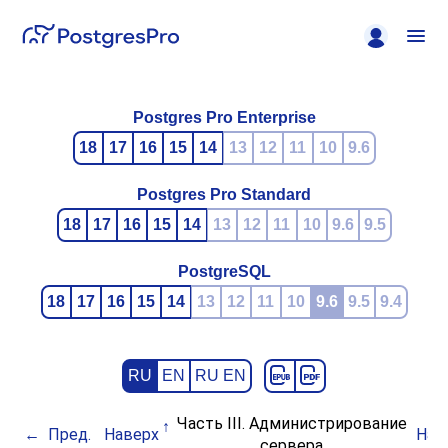
Postgres Pro Enterprise
18
17
16
15
14
13
12
11
10
9.6
Postgres Pro Standard
18
17
16
15
14
13
12
11
10
9.6
9.5
PostgreSQL
18
17
16
15
14
13
12
11
10
9.6
9.5
9.4
RU
EN
RU EN
Часть III. Администрирование
Пред.
Наверх
Нач
сервера