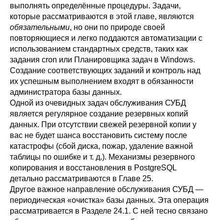
выполнять определённые процедуры. Задачи,
которые рассматриваются в этой главе, являются
обязательными
, но они по природе своей
повторяющиеся и легко поддаются автоматизации с
использованием стандартных средств, таких как
задания
cron
или
Планировщика задач
в Windows.
Создание соответствующих заданий и контроль над
их успешным выполнением входят в обязанности
администратора базы данных.
Одной из очевидных задач обслуживания СУБД
является регулярное создание резервных копий
данных. При отсутствии свежей резервной копии у
вас не будет шанса восстановить систему после
катастрофы (сбой диска, пожар, удаление важной
таблицы по ошибке и т. д.). Механизмы резервного
копирования и восстановления в
PostgreSQL
детально рассматриваются в
Главе 25
.
Другое важное направление обслуживания СУБД —
периодическая
«
очистка
»
базы данных. Эта операция
рассматривается в
Разделе 24.1
. С ней тесно связано