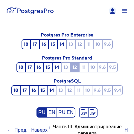
Postgres Pro Enterprise
18
17
16
15
14
13
12
11
10
9.6
Postgres Pro Standard
18
17
16
15
14
13
12
11
10
9.6
9.5
PostgreSQL
18
17
16
15
14
13
12
11
10
9.6
9.5
9.4
RU
EN
RU EN
Часть III. Администрирование
Пред.
Наверх
Нач
сервера