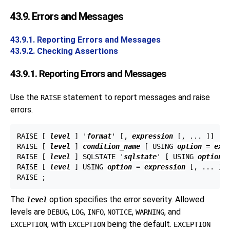
43.9. Errors and Messages
43.9.1. Reporting Errors and Messages
43.9.2. Checking Assertions
43.9.1. Reporting Errors and Messages
Use the
statement to report messages and raise
RAISE
errors.
RAISE [
level
] '
format
' [
, 
expression
 [
, ... 
]
] [
 
RAISE [
level
] 
condition_name
 [
 USING 
option
 = 
exp
RAISE [
level
] SQLSTATE '
sqlstate
' [
 USING 
option
 
RAISE [
level
] USING 
option
 = 
expression
 [
, ... 
];

The
option specifies the error severity. Allowed
level
levels are
,
,
,
,
, and
DEBUG
LOG
INFO
NOTICE
WARNING
, with
being the default.
EXCEPTION
EXCEPTION
EXCEPTION