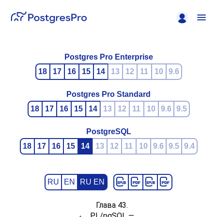
Postgres Pro Enterprise
18
17
16
15
14
13
12
11
10
9.6
Postgres Pro Standard
18
17
16
15
14
13
12
11
10
9.6
9.5
PostgreSQL
18
17
16
15
14
13
12
11
10
9.6
9.5
9.4
RU
EN
RU EN
Глава 43.
PL/pgSQL
—