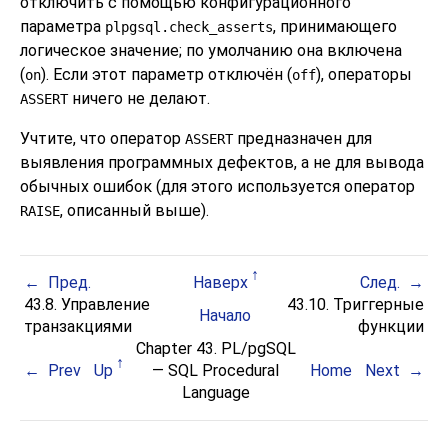
отключить с помощью конфигурационного
параметра
, принимающего
plpgsql.check_asserts
логическое значение; по умолчанию она включена
(
). Если этот параметр отключён (
), операторы
on
off
ничего не делают.
ASSERT
Учтите, что оператор
предназначен для
ASSERT
выявления программных дефектов, а не для вывода
обычных ошибок (для этого используется оператор
, описанный выше).
RAISE
Пред.
Наверх
След.
43.8. Управление
43.10. Триггерные
Начало
транзакциями
функции
Chapter 43.
PL/pgSQL
Prev
Up
—
SQL
Procedural
Home
Next
Language