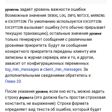
задаёт уровень важности ошибки.
уровень
Возможные значения:
,
,
,
,
DEBUG
LOG
INFO
NOTICE
WARNING
и
. По умолчанию используется
.
EXCEPTION
EXCEPTION
вызывает ошибку (что обычно прерывает
EXCEPTION
текущую транзакцию), остальные значения
уровня
только генерируют сообщения с различными
уровнями приоритета. Будут ли сообщения
конкретного приоритета переданы клиенту или
записаны в журнал сервера, или и то, и другое,
зависит от конфигурационных переменных
log_min_messages
и
client_min_messages
. За
дополнительными сведениями обратитесь к
Главе 20
.
После указания
, если оно есть, можно задать
уровня
строку
(это должна быть простая строковая
формата
константа, не выражение). Строка формата
определяет вид текста об ошибке, который будет