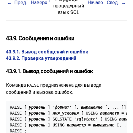
Пред.
Наверх
Начало
След.
процедурный
язык
SQL
43.9. Сообщения и ошибки
43.9.1. Вывод сообщений и ошибок
43.9.2. Проверка утверждений
43.9.1. Вывод сообщений и ошибок
Команда
предназначена для вывода
RAISE
сообщений и вызова ошибок.
RAISE [
уровень
] '
формат
' [
, 
выражение
 [
, ... 
]
] [
RAISE [
уровень
] 
имя_условия
 [
 USING 
параметр
 = 
вы
RAISE [
уровень
] SQLSTATE '
sqlstate
' [
 USING 
парам
RAISE [
уровень
] USING 
параметр
 = 
выражение
 [
, ...