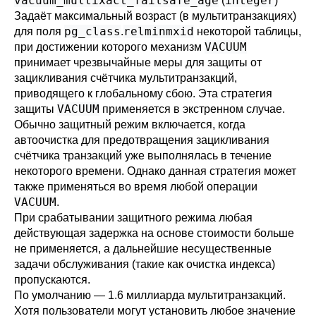
vacuum_multixact_failsafe_age
integer
(
)
Задаёт максимальный возраст (в мультитранзакциях)
pg_class
relminmxid
для поля
.
некоторой таблицы,
VACUUM
при достижении которого механизм
принимает чрезвычайные меры для защиты от
зацикливания счётчика мультитранзакций,
приводящего к глобальному сбою. Эта стратегия
VACUUM
защиты
применяется в экстренном случае.
Обычно защитный режим включается, когда
автоочистка для предотвращения зацикливания
счётчика транзакций уже выполнялась в течение
некоторого времени. Однако данная стратегия может
также применяться во время любой операции
VACUUM
.
При срабатывании защитного режима любая
действующая задержка на основе стоимости больше
не применяется, а дальнейшие несущественные
задачи обслуживания (такие как очистка индекса)
пропускаются.
По умолчанию — 1.6 миллиарда мультитранзакций.
Хотя пользователи могут установить любое значение