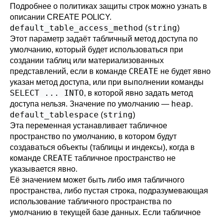
Подробнее о политиках защиты строк можно узнать в
описании
CREATE POLICY
.
default_table_access_method
string
(
)
Этот параметр задаёт табличный метод доступа по
умолчанию, который будет использоваться при
создании таблиц или материализованных
CREATE
представлений, если в команде
не будет явно
указан метод доступа, или при выполнении команды
SELECT ... INTO
, в которой явно задать метод
heap
доступа нельзя. Значение по умолчанию —
.
default_tablespace
string
(
)
Эта переменная устанавливает табличное
пространство по умолчанию, в котором будут
создаваться объекты (таблицы и индексы), когда в
CREATE
команде
табличное пространство не
указывается явно.
Её значением может быть либо имя табличного
пространства, либо пустая строка, подразумевающая
использование табличного пространства по
умолчанию в текущей базе данных. Если табличное