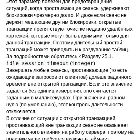
Этот параметр полезен для предотвращения
ситуаций, когда простаивающие сеансы удерживают
блокировки чрезмерно долго. И даже если сеанс не
держит мешающие другим блокировки, открытые
транзакции препятствуют очистке недавно удалённых
кортежей, которые могут быть видимыми только для
данной транзакции. Поэтому длительный простой
транзакций может приводить и к раздуванию таблиц.
За подробностями обратитесь к
Разделу 25.1
.
idle_session_timeout
integer
(
)
Завершать любые сеансы, простаивающие (то есть
ожидающие запросов от клиентов) дольше заданного
времени вне открытой транзакции. Если это значение
задаётся без единиц измерения, оно считается
заданным в миллисекундах. При значении, равном
нулю (по умолчанию), этот контроль длительности
отключается.
В отличие от ситуации с открытой транзакцией,
простаивающий вне транзакции сеанс не оказывает
значительного влияния на работу сервера, поэтому на
практике чаще требуется включать тайм-аут