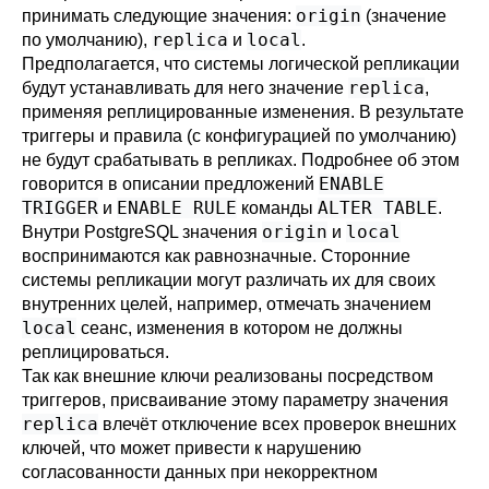
origin
принимать следующие значения:
(значение
replica
local
по умолчанию),
и
.
Предполагается, что системы логической репликации
replica
будут устанавливать для него значение
,
применяя реплицированные изменения. В результате
триггеры и правила (с конфигурацией по умолчанию)
не будут срабатывать в репликах. Подробнее об этом
ENABLE
говорится в описании предложений
TRIGGER
ENABLE RULE
ALTER TABLE
и
команды
.
origin
local
Внутри PostgreSQL значения
и
воспринимаются как равнозначные. Сторонние
системы репликации могут различать их для своих
внутренних целей, например, отмечать значением
local
сеанс, изменения в котором не должны
реплицироваться.
Так как внешние ключи реализованы посредством
триггеров, присваивание этому параметру значения
replica
влечёт отключение всех проверок внешних
ключей, что может привести к нарушению
согласованности данных при некорректном