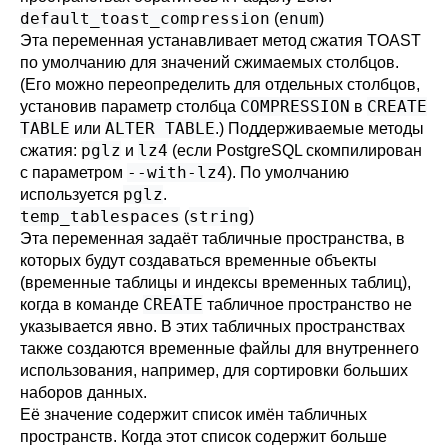
default_toast_compression
enum
(
)
Эта переменная устанавливает метод сжатия
TOAST
по умолчанию для значений сжимаемых столбцов.
(Его можно переопределить для отдельных столбцов,
COMPRESSION
CREATE
установив параметр столбца
в
TABLE
ALTER TABLE
или
.) Поддерживаемые методы
pglz
lz4
сжатия:
и
(если
PostgreSQL
скомпилирован
--with-lz4
с параметром
). По умолчанию
pglz
используется
.
temp_tablespaces
string
(
)
Эта переменная задаёт табличные пространства, в
которых будут создаваться временные объекты
(временные таблицы и индексы временных таблиц),
CREATE
когда в команде
табличное пространство не
указывается явно. В этих табличных пространствах
также создаются временные файлы для внутреннего
использования, например, для сортировки больших
наборов данных.
Её значение содержит список имён табличных
пространств. Когда этот список содержит больше