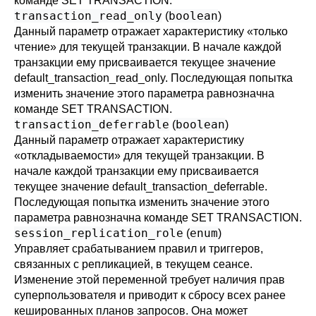
команде
SET TRANSACTION
.
transaction_read_only
boolean
(
)
Данный параметр отражает характеристику
«
только
чтение
»
для текущей транзакции. В начале каждой
транзакции ему присваивается текущее значение
default_transaction_read_only
. Последующая попытка
изменить значение этого параметра равнозначна
команде
SET TRANSACTION
.
transaction_deferrable
boolean
(
)
Данный параметр отражает характеристику
«
откладываемости
»
для текущей транзакции. В
начале каждой транзакции ему присваивается
текущее значение
default_transaction_deferrable
.
Последующая попытка изменить значение этого
параметра равнозначна команде
SET TRANSACTION
.
session_replication_role
enum
(
)
Управляет срабатыванием правил и триггеров,
связанных с репликацией, в текущем сеансе.
Изменение этой переменной требует наличия прав
суперпользователя и приводит к сбросу всех ранее
кешированных планов запросов. Она может