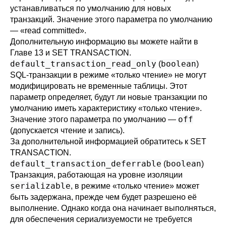
устанавливаться по умолчанию для новых
транзакций. Значение этого параметра по умолчанию
—
«
read committed
»
.
Дополнительную информацию вы можете найти в
Главе 13
и
SET TRANSACTION
.
default_transaction_read_only
boolean
(
)
SQL-транзакции в режиме «только чтение» не могут
модифицировать не временные таблицы. Этот
параметр определяет, будут ли новые транзакции по
умолчанию иметь характеристику «только чтение».
off
Значение этого параметра по умолчанию —
(допускается чтение и запись).
За дополнительной информацией обратитесь к
SET
TRANSACTION
.
default_transaction_deferrable
boolean
(
)
Транзакция, работающая на уровне изоляции
serializable
, в режиме «только чтение» может
быть задержана, прежде чем будет разрешено её
выполнение. Однако когда она начинает выполняться,
для обеспечения сериализуемости не требуется