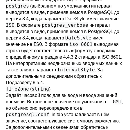
postgres
(выбранном по умолчанию) интервал
выводится в виде, применявшемся в
PostgreSQL
до
версии 8.4, когда параметр
DateStyle
имел значение
ISO
postgres_verbose
. В формате
интервал
выводится в виде, применявшемся в
PostgreSQL
до
DateStyle
версии 8.4, когда параметр
имел
ISO
iso_8601
значение не
. В формате
выводимая
строка будет соответствовать
«
формату с кодами
»
,
определённому в разделе 4.4.3.2 стандарта ISO 8601.
На интерпретацию неоднозначных вводимых данных
IntervalStyle
также влияет параметр
. За
дополнительными сведениями обратитесь к
Подразделу 8.5.4
.
TimeZone
string
(
)
Задаёт часовой пояс для вывода и ввода значений
GMT
времени. Встроенное значение по умолчанию —
,
но обычно оно переопределяется в
postgresql.conf
;
initdb
устанавливает в нём
значение, соответствующее системному окружению.
За дополнительными сведениями обратитесь к