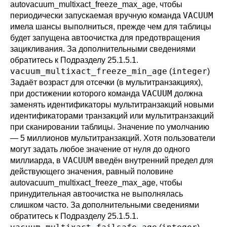
autovacuum_multixact_freeze_max_age
, чтобы
VACUUM
периодически запускаемая вручную команда
имела шансы выполниться, прежде чем для таблицы
будет запущена автоочистка для предотвращения
зацикливания. За дополнительными сведениями
обратитесь к
Подразделу 25.1.5.1
.
vacuum_multixact_freeze_min_age
integer
(
)
Задаёт возраст для отсечки (в мультитранзакциях),
VACUUM
при достижении которого команда
должна
заменять идентификаторы мультитранзакций новыми
идентификаторами транзакций или мультитранзакций
при сканировании таблицы. Значение по умолчанию
— 5 миллионов мультитранзакций. Хотя пользователи
могут задать любое значение от нуля до одного
VACUUM
миллиарда, в
введён внутренний предел для
действующего значения, равный половине
autovacuum_multixact_freeze_max_age
, чтобы
принудительная автоочистка не выполнялась
слишком часто. За дополнительными сведениями
обратитесь к
Подразделу 25.1.5.1
.