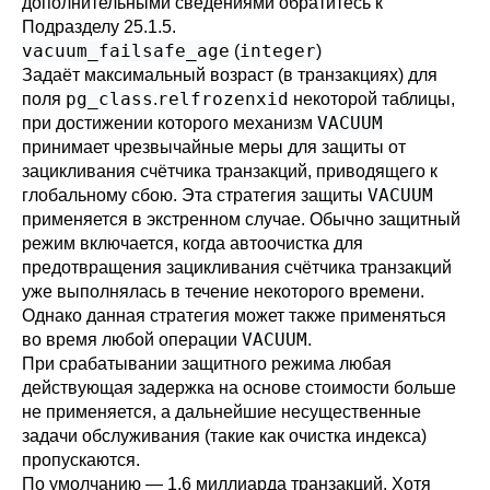
дополнительными сведениями обратитесь к
Подразделу 25.1.5
.
vacuum_failsafe_age
integer
(
)
Задаёт максимальный возраст (в транзакциях) для
pg_class
relfrozenxid
поля
.
некоторой таблицы,
VACUUM
при достижении которого механизм
принимает чрезвычайные меры для защиты от
зацикливания счётчика транзакций, приводящего к
VACUUM
глобальному сбою. Эта стратегия защиты
применяется в экстренном случае. Обычно защитный
режим включается, когда автоочистка для
предотвращения зацикливания счётчика транзакций
уже выполнялась в течение некоторого времени.
Однако данная стратегия может также применяться
VACUUM
во время любой операции
.
При срабатывании защитного режима любая
действующая задержка на основе стоимости больше
не применяется, а дальнейшие несущественные
задачи обслуживания (такие как очистка индекса)
пропускаются.
По умолчанию — 1.6 миллиарда транзакций. Хотя