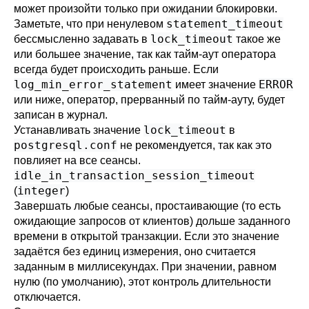
может произойти только при ожидании блокировки.
statement_timeout
Заметьте, что при ненулевом
lock_timeout
бессмысленно задавать в
такое же
или большее значение, так как тайм-аут оператора
всегда будет происходить раньше. Если
log_min_error_statement
ERROR
имеет значение
или ниже, оператор, прерванный по тайм-ауту, будет
записан в журнал.
lock_timeout
Устанавливать значение
в
postgresql.conf
не рекомендуется, так как это
повлияет на все сеансы.
idle_in_transaction_session_timeout
integer
(
)
Завершать любые сеансы, простаивающие (то есть
ожидающие запросов от клиентов) дольше заданного
времени в открытой транзакции. Если это значение
задаётся без единиц измерения, оно считается
заданным в миллисекундах. При значении, равном
нулю (по умолчанию), этот контроль длительности
отключается.