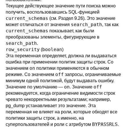
Текущее действующее значение пути поиска можно
получить, воспользовавшись
SQL
-функцией
current_schemas
(см.
Раздел 9.26
). Это значение
search_path
может отличаться от значения
, так как
current_schemas
показывает, как были
преобразованы элементы, фигурирующие в
search_path
.
row_security
boolean
(
)
Эта переменная определяет, должна ли выдаваться
ошибка при применении политик защиты строк. Со
on
значением
политики применяются в обычном
off
режиме. Со значением
запросы, ограничиваемые
минимум одной политикой, будут выдавать ошибку.
on
off
Значение по умолчанию —
. Значение
рекомендуется, когда ограничение видимости строк
чревато некорректными результатами; например,
pg_dump
устанавливает это значение. Эта
переменная не влияет на роли, которые обходят все
политики защиты строк, а именно, на
BYPASSRLS
суперпользователей и роли с атрибутом
.