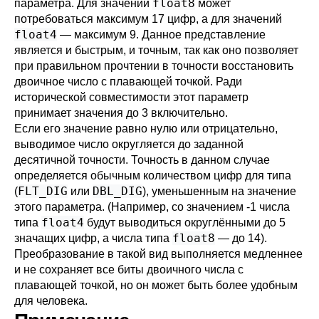
float8
параметра. Для значений
может
потребоваться максимум 17 цифр, а для значений
float4
— максимум 9. Данное представление
является и быстрым, и точным, так как оно позволяет
при правильном прочтении в точности восстановить
двоичное число с плавающей точкой. Ради
исторической совместимости этот параметр
принимает значения до 3 включительно.
Если его значение равно нулю или отрицательно,
выводимое число округляется до заданной
десятичной точности. Точность в данном случае
определяется обычным количеством цифр для типа
FLT_DIG
DBL_DIG
(
или
), уменьшенным на значение
этого параметра. (Например, со значением -1 числа
float4
типа
будут выводиться округлёнными до 5
float8
значащих цифр, а числа типа
— до 14).
Преобразование в такой вид выполняется медленнее
и не сохраняет все биты двоичного числа с
плавающей точкой, но он может быть более удобным
для человека.