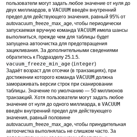
пользователи могут задать любое значение от нуля до
VACUUM
двух миллиардов, в
введён внутренний
предел для действующего значения, равный 95% от
autovacuum_freeze_max_age
, чтобы периодически
VACUUM
запускаемая вручную команда
имела шансы
выполниться, прежде чем для таблицы будет
запущена автоочистка для предотвращения
зацикливания. За дополнительными сведениями
обратитесь к
Подразделу 25.1.5
.
vacuum_freeze_min_age
integer
(
)
Задаёт возраст для отсечки (в транзакциях), при
VACUUM
достижении которого команда
должна
замораживать версии строк при сканировании
таблицы. Значение по умолчанию — 50 миллионов
транзакций. Хотя пользователи могут задать любое
VACUUM
значение от нуля до одного миллиарда, в
введён внутренний предел для действующего
значения, равный половине
autovacuum_freeze_max_age
, чтобы принудительная
автоочистка выполнялась не слишком часто. За