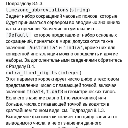
Подразделу 8.5.3
.
timezone_abbreviations
string
(
)
Задаёт набор сокращений часовых поясов, которые
будут приниматься сервером во вводимых значениях
даты и времени. Значение по умолчанию —
'Default'
, которое представляет набор основных
сокращений, принятых в мире; допускаются также
'Australia'
'India'
значения
и
, кроме них для
конкретной инсталляции можно определить и другие
наборы. За дополнительными сведениями обратитесь
к
Разделу B.4
.
extra_float_digits
integer
(
)
Этот параметр корректирует число цифр в текстовом
представлении чисел с плавающей точкой, включая
float4
float8
значения
,
и геометрических типов.
Если его значение равно 1 (по умолчанию) или
больше, числа с плавающей точкой выводятся в
кратчайшем точном виде; см.
Подраздел 8.1.3
.
Выводимое фактически количество цифр зависит от
выводимого числа, а не от значения данного