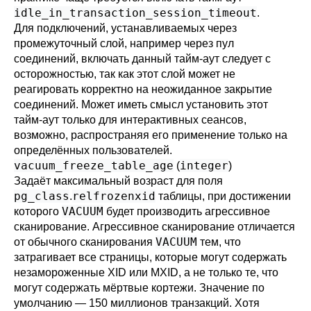
idle_in_transaction_session_timeout
.
Для подключений, устанавливаемых через
промежуточный слой, например через пул
соединений, включать данный тайм-аут следует с
осторожностью, так как этот слой может не
реагировать корректно на неожиданное закрытие
соединений. Может иметь смысл установить этот
тайм-аут только для интерактивных сеансов,
возможно, распространяя его применение только на
определённых пользователей.
vacuum_freeze_table_age
integer
(
)
Задаёт максимальный возраст для поля
pg_class
relfrozenxid
.
таблицы, при достижении
VACUUM
которого
будет производить агрессивное
сканирование. Агрессивное сканирование отличается
VACUUM
от обычного сканирования
тем, что
затрагивает все страницы, которые могут содержать
незамороженные XID или MXID, а не только те, что
могут содержать мёртвые кортежи. Значение по
умолчанию — 150 миллионов транзакций. Хотя