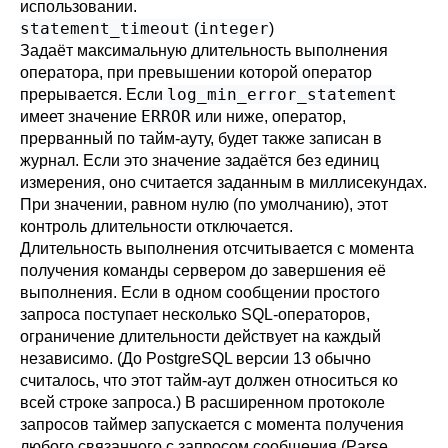
использовании.
statement_timeout
integer
(
)
Задаёт максимальную длительность выполнения
оператора, при превышении которой оператор
log_min_error_statement
прерывается. Если
ERROR
имеет значение
или ниже, оператор,
прерванный по тайм-ауту, будет также записан в
журнал. Если это значение задаётся без единиц
измерения, оно считается заданным в миллисекундах.
При значении, равном нулю (по умолчанию), этот
контроль длительности отключается.
Длительность выполнения отсчитывается с момента
получения команды сервером до завершения её
выполнения. Если в одном сообщении простого
запроса поступает несколько SQL-операторов,
ограничение длительности действует на каждый
независимо. (До
PostgreSQL
версии 13 обычно
считалось, что этот тайм-аут должен относиться ко
всей строке запроса.) В расширенном протоколе
запросов таймер запускается с момента получения
любого связанного с запросом сообщения (Parse,