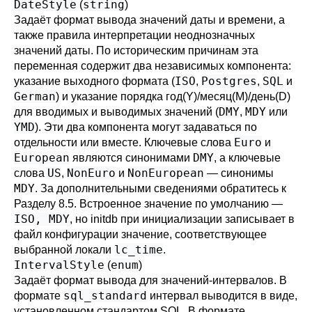
DateStyle
string
(
)
Задаёт формат вывода значений даты и времени, а
также правила интерпретации неоднозначных
значений даты. По историческим причинам эта
переменная содержит два независимых компонента:
ISO
Postgres
SQL
указание выходного формата (
,
,
и
German
) и указание порядка год(Y)/месяц(M)/день(D)
DMY
MDY
для вводимых и выводимых значений (
,
или
YMD
). Эти два компонента могут задаваться по
Euro
отдельности или вместе. Ключевые слова
и
European
DMY
являются синонимами
, а ключевые
US
NonEuro
NonEuropean
слова
,
и
— синонимы
MDY
. За дополнительными сведениями обратитесь к
Разделу 8.5
. Встроенное значение по умолчанию —
ISO, MDY
, но
initdb
при инициализации записывает в
файл конфигурации значение, соответствующее
lc_time
выбранной локали
.
IntervalStyle
enum
(
)
Задаёт формат вывода для значений-интервалов. В
sql_standard
формате
интервал выводится в виде,
установленном стандартом
SQL
. В формате