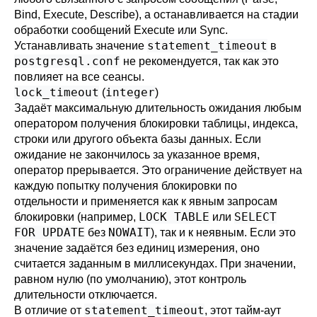
Bind, Execute, Describe), а останавливается на стадии
обработки сообщений Execute или Sync.
statement_timeout
Устанавливать значение
в
postgresql.conf
не рекомендуется, так как это
повлияет на все сеансы.
lock_timeout
integer
(
)
Задаёт максимальную длительность ожидания любым
оператором получения блокировки таблицы, индекса,
строки или другого объекта базы данных. Если
ожидание не закончилось за указанное время,
оператор прерывается. Это ограничение действует на
каждую попытку получения блокировки по
отдельности и применяется как к явным запросам
LOCK TABLE
SELECT
блокировки (например,
или
FOR UPDATE
NOWAIT
без
), так и к неявным. Если это
значение задаётся без единиц измерения, оно
считается заданным в миллисекундах. При значении,
равном нулю (по умолчанию), этот контроль
длительности отключается.
statement_timeout
В отличие от
, этот тайм-аут