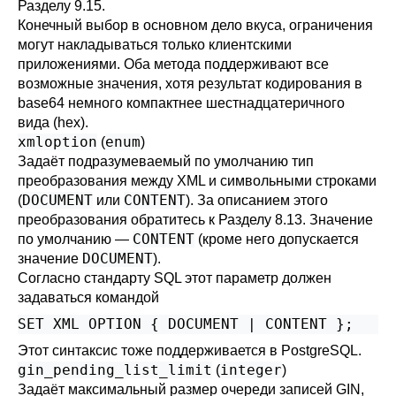
Разделу 9.15
.
Конечный выбор в основном дело вкуса, ограничения
могут накладываться только клиентскими
приложениями. Оба метода поддерживают все
возможные значения, хотя результат кодирования в
base64 немного компактнее шестнадцатеричного
вида (hex).
xmloption
enum
(
)
Задаёт подразумеваемый по умолчанию тип
преобразования между XML и символьными строками
DOCUMENT
CONTENT
(
или
). За описанием этого
преобразования обратитесь к
Разделу 8.13
. Значение
CONTENT
по умолчанию —
(кроме него допускается
DOCUMENT
значение
).
Согласно стандарту SQL этот параметр должен
задаваться командой
Этот синтаксис тоже поддерживается в PostgreSQL.
gin_pending_list_limit
integer
(
)
Задаёт максимальный размер очереди записей GIN,