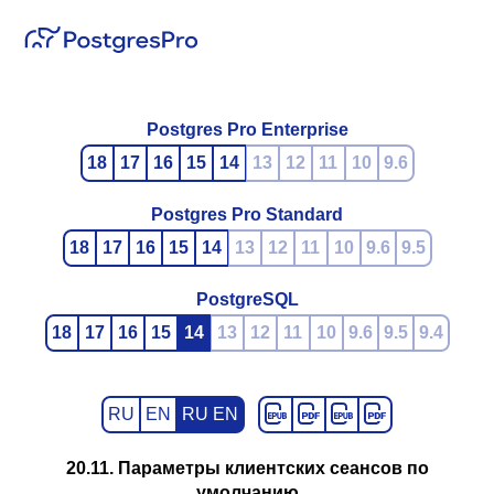
Postgres Pro Enterprise
18
17
16
15
14
13
12
11
10
9.6
Postgres Pro Standard
18
17
16
15
14
13
12
11
10
9.6
9.5
PostgreSQL
18
17
16
15
14
13
12
11
10
9.6
9.5
9.4
RU
EN
RU EN
20.11. Параметры клиентских сеансов по
умолчанию