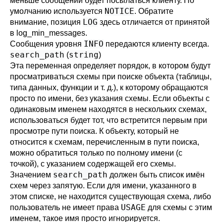
меньше сообщений будет посылаться клиенту. По
NOTICE
умолчанию используется
. Обратите
LOG
внимание, позиция
здесь отличается от принятой
в
log_min_messages
.
INFO
Сообщения уровня
передаются клиенту всегда.
search_path
string
(
)
Эта переменная определяет порядок, в котором будут
просматриваться схемы при поиске объекта (таблицы,
типа данных, функции и т. д.), к которому обращаются
просто по имени, без указания схемы. Если объекты с
одинаковым именем находятся в нескольких схемах,
использоваться будет тот, что встретится первым при
просмотре пути поиска. К объекту, который не
относится к схемам, перечисленным в пути поиска,
можно обратиться только по полному имени (с
точкой), с указанием содержащей его схемы.
search_path
Значением
должен быть список имён
схем через запятую. Если для имени, указанного в
этом списке, не находится существующая схема, либо
USAGE
пользователь не имеет права
для схемы с этим
именем, такое имя просто игнорируется.