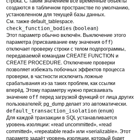
строка. С таким значением все временные объекты
создаются в табличном пространстве по умолчанию,
установленном для текущей базы данных.
См. также
default_tablespace
.
check_function_bodies
boolean
(
)
Этот параметр обычно включён. Выключение этого
off
параметра (присваивание ему значения
)
отключает проверку строки с телом подпрограммы,
передаваемой командам
CREATE FUNCTION
и
CREATE PROCEDURE
. Отключение проверки
позволяет избежать побочных эффектов процесса
проверки, в частности исключить ложные
срабатывания из-за таких проблем, как ссылки
вперёд. Этому параметру нужно присваивать
off
значение
перед загрузкой функций от лица других
пользователей;
pg_dump
делает это автоматически.
default_transaction_isolation
enum
(
)
Для каждой транзакции в SQL устанавливается
уровень изоляции:
«
read uncommitted
»
,
«
read
committed
»
,
«
repeatable read
»
или
«
serializable
»
. Этот
параметр задаёт уровень изоляции, который будет