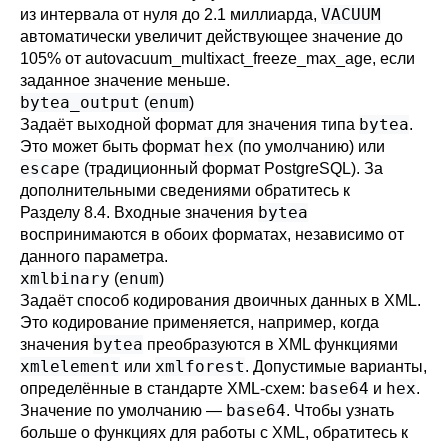
VACUUM
из интервала от нуля до 2.1 миллиарда,
автоматически увеличит действующее значение до
105% от
autovacuum_multixact_freeze_max_age
, если
заданное значение меньше.
bytea_output
enum
(
)
bytea
Задаёт выходной формат для значения типа
.
hex
Это может быть формат
(по умолчанию) или
escape
(традиционный формат PostgreSQL). За
дополнительными сведениями обратитесь к
bytea
Разделу 8.4
. Входные значения
воспринимаются в обоих форматах, независимо от
данного параметра.
xmlbinary
enum
(
)
Задаёт способ кодирования двоичных данных в XML.
Это кодирование применяется, например, когда
bytea
значения
преобразуются в XML функциями
xmlelement
xmlforest
или
. Допустимые варианты,
base64
hex
определённые в стандарте XML-схем:
и
.
base64
Значение по умолчанию —
. Чтобы узнать
больше о функциях для работы с XML, обратитесь к