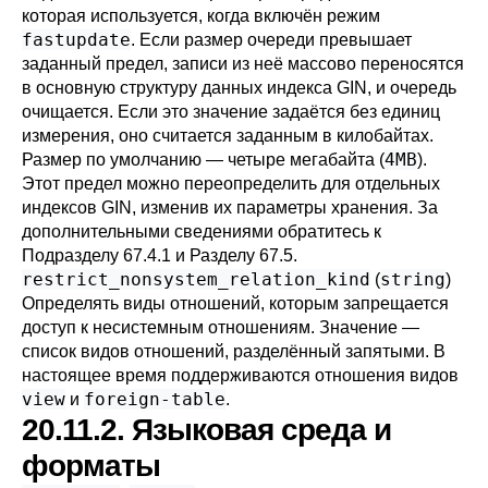
которая используется, когда включён режим
fastupdate
. Если размер очереди превышает
заданный предел, записи из неё массово переносятся
в основную структуру данных индекса GIN, и очередь
очищается. Если это значение задаётся без единиц
измерения, оно считается заданным в килобайтах.
4MB
Размер по умолчанию — четыре мегабайта (
).
Этот предел можно переопределить для отдельных
индексов GIN, изменив их параметры хранения. За
дополнительными сведениями обратитесь к
Подразделу 67.4.1
и
Разделу 67.5
.
restrict_nonsystem_relation_kind
string
(
)
Определять виды отношений, которым запрещается
доступ к несистемным отношениям. Значение —
список видов отношений, разделённый запятыми. В
настоящее время поддерживаются отношения видов
view
foreign-table
и
.
20.11.2. Языковая среда и
форматы