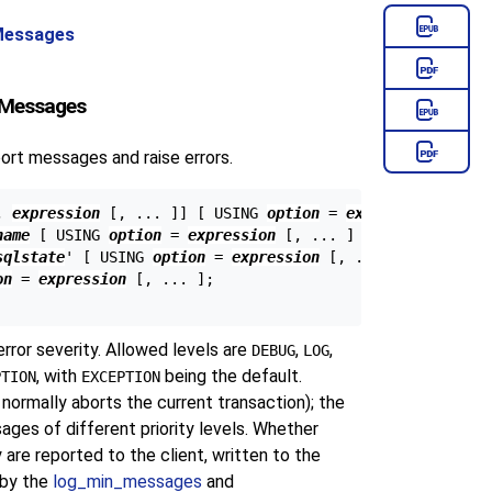
 Messages
d Messages
rt messages and raise errors.
, 
expression
 [
, ... 
]
] [
 USING 
option
 = 
expression
 [
, ..
name
 [
 USING 
option
 = 
expression
 [
, ... 
] 
];

sqlstate
' [
 USING 
option
 = 
expression
 [
, ... 
] 
];

on
 = 
expression
 [
, ... 
];

rror severity. Allowed levels are
,
,
DEBUG
LOG
, with
being the default.
PTION
EXCEPTION
 normally aborts the current transaction); the
ages of different priority levels. Whether
 are reported to the client, written to the
 by the
log_min_messages
and