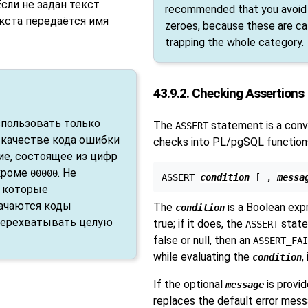
 Если не задан текст
recommended that you avoid t
екста передаётся имя
zeroes, because these are ca
trapping the whole category.
43.9.2. Checking Assertions
спользовать только
The
statement is a conve
ASSERT
 качестве кода ошибки
checks into
PL/pgSQL
function
е, состоящее из цифр
 кроме
. Не
00000
ASSERT 
condition
 [
 , 
messa
, которые
начаются коды
The
is a Boolean exp
condition
 перехватывать целую
true; if it does, the
statem
ASSERT
false or null, then an
ASSERT_FAI
while evaluating the
,
condition
If the optional
is provid
message
replaces the default error mes