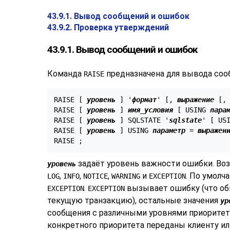
43.9.1. Вывод сообщений и ошибок
43.9.2. Проверка утверждений
43.9.1. Вывод сообщений и ошибок
Команда
предназначена для вывода соо
RAISE
RAISE [
уровень
] '
формат
' [
, 
выражение
 [
,
RAISE [
уровень
] 
имя_условия
 [
 USING 
пара
RAISE [
уровень
] SQLSTATE '
sqlstate
' [
 US
RAISE [
уровень
] USING 
параметр
 = 
выражен
задаёт уровень важности ошибки. Во
уровень
,
,
,
и
. По умолч
LOG
INFO
NOTICE
WARNING
EXCEPTION
.
вызывает ошибку (что о
EXCEPTION
EXCEPTION
текущую транзакцию), остальные значения
ур
сообщения с различными уровнями приоритет
конкретного приоритета переданы клиенту ил