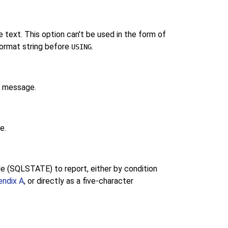
 text. This option can't be used in the form of
format string before
.
USING
il message.
e.
de (SQLSTATE) to report, either by condition
ndix A
, or directly as a five-character