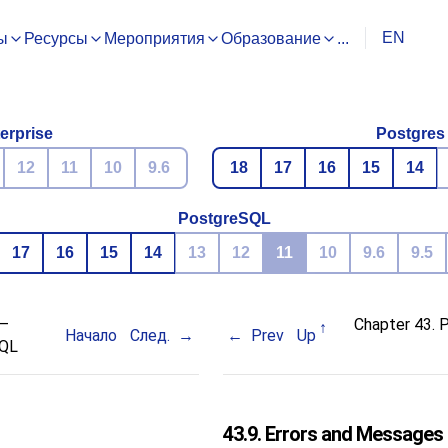
EN
ы
Ресурсы
Мероприятия
Образование
...
erprise
Postgres
12
11
10
9.6
18
17
16
15
14
PostgreSQL
17
16
15
14
13
12
11
10
9.6
9.5
—
Chapter 43.
Начало
След.
Prev
Up
QL
43.9. Errors and Messages