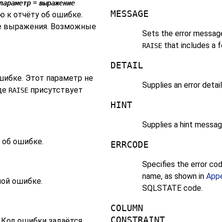
=
параметр
выражение
MESSAGE
 к отчёту об ошибке.
е выражения. Возможные
Sets the error message
that includes a 
RAISE
DETAIL
шибке. Этот параметр не
Supplies an error deta
де
присутствует
RAISE
HINT
Supplies a hint messag
 об ошибке.
ERRCODE
Specifies the error co
name, as shown in
Appe
ной ошибке.
SQLSTATE code.
COLUMN
CONSTRAINT
. Код ошибки задаётся