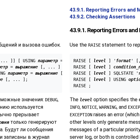
43.9.1. Reporting Errors and
43.9.2. Checking Assertions
43.9.1. Reporting Errors an
бщений и вызова ошибок.
Use the
statement to repo
RAISE
 ... 
]
] [
 USING 
параметр
 = 
значение
RAISE [
 [
, ... 
level
] 
] '
];

format
' [
метр
 = 
выражение
 [
, ... 
] 
];

RAISE [
level
] 
condition_
ING 
параметр
 = 
выражение
 [
, ... 
RAISE [
] 
];

level
] SQLSTATE '
ие
 [
, ... 
];

RAISE [
level
] USING 
opti
зможные значения:
,
The
option specifies the e
DEBUG
level
анию используется
,
,
, and
INFO
NOTICE
WARNING
EXCE
бычно прерывает
raises an error (which
EXCEPTION
только генерируют
other levels only generate mess
овня
а. Будут ли сообщения
messages of a particular priority
и записаны в журнал
server log, or both is controlled