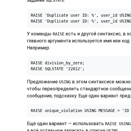
задания
:
SQLSTATE
RAISE 'Duplicate user ID: %', user_id USING
RAISE 'Duplicate user ID: %', user_id USIN
У команды
есть и другой синтаксис, в 
RAISE
главного аргумента используется имя или код
Например:
RAISE division_by_zero;

RAISE SQLSTATE '22012';
Предложение
в этом синтаксисе можно 
USING
чтобы переопределить стандартное сообщени
сообщение, подсказку. Ещё один вариант пре
RAISE unique_violation USING MESSAGE = 'ID
Ещё один вариант — использовать
RAISE USING
а всё остальное записать в списке
.
USING