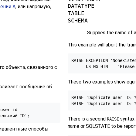
DATATYPE
ении A
, или напрямую,
TABLE
SCHEMA
Supplies the name of a
This example will abort the tran
RAISE EXCEPTION 'Nonexisten
 объекта, связанного с
These two examples show equiv
вливает сообщение об
RAISE 'Duplicate user ID: 
user_id

тельский ID';
There is a second
syntax 
RAISE
name or SQLSTATE to be report
ивалентные способы