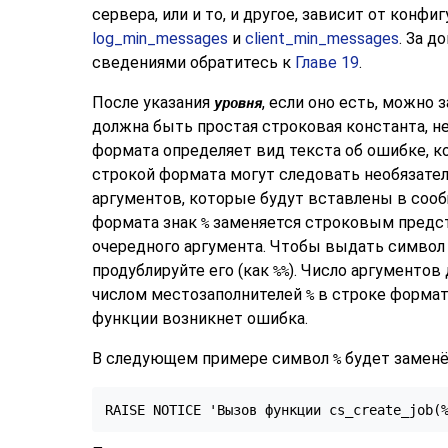
сервера, или и то, и другое, зависит от кон
log_min_messages
и
client_min_messages
. За 
сведениями обратитесь к
Главе 19
.
После указания
, если оно есть, можно 
уровня
должна быть простая строковая константа, н
формата определяет вид текста об ошибке, к
строкой формата могут следовать необязат
аргументов, которые будут вставлены в сооб
формата знак
заменяется строковым предс
%
очередного аргумента. Чтобы выдать симво
продублируйте его (как
). Число аргументов
%%
числом местозаполнителей
в строке формат
%
функции возникнет ошибка.
В следующем примере символ
будет заменё
%
RAISE NOTICE 'Вызов функции cs_create_job(