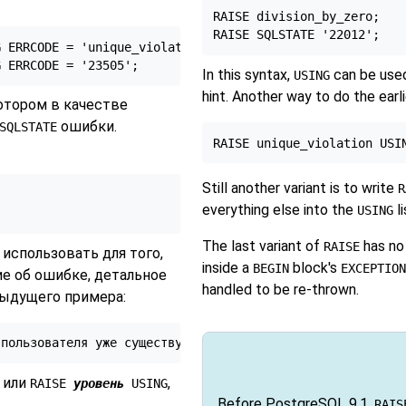
RAISE division_by_zero;

 ERRCODE = 'unique_violation';

G ERRCODE = '23505';
In this syntax,
can be used
USING
hint. Another way to do the earl
котором в качестве
ошибки.
SQLSTATE
Still another variant is to write
R
everything else into the
li
USING
The last variant of
has no 
RAISE
использовать для того,
inside a
block's
BEGIN
EXCEPTION
е об ошибке, детальное
handled to be re-thrown.
дыдущего примера:
 пользователя уже существует: ' || user_id;
или
,
RAISE
уровень
USING
Before
PostgreSQL
9.1,
RAIS