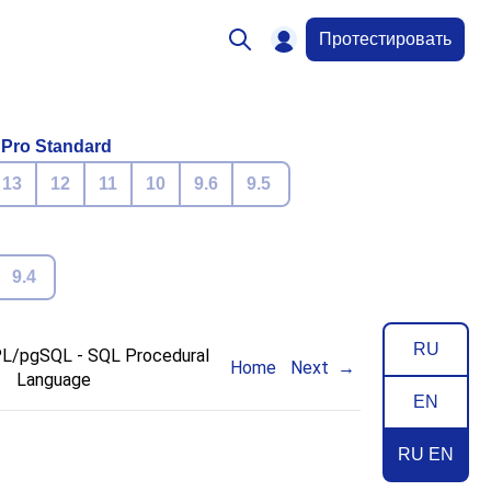
Протестировать
 Pro Standard
13
12
11
10
9.6
9.5
9.4
RU
PL/pgSQL
-
SQL
Procedural
Home
Next
Language
EN
RU EN