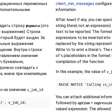
фигурационных переменных
client_min_messages
configura
дополнительными
information.
After
if any, you can spec
level
задать строку
(это
string literal, not an expression
формата
е выражение). Строка
text to be reported. The format
оторый будет выдан. За
expressions to be inserted into
ельные выражения
replaced by the string represent
щение. Внутри строки
Write
to emit a literal
. The
%%
%
тавлением значения
of
placeholders in the format st
%
л
буквально,
compilation of the function.
%
 должно совпадать с
In this example, the value of
v_
а, иначе при компиляции
н на значение
:
v_job_id
You can attach additional inform
%)', v_job_id;
followed by
=
option
expressio
valued expression. The allowed