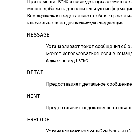
При помощи
и последующих элементов
USING
можно добавить дополнительную информацию
Все
представляют собой строковы
выражения
ключевые слова для
следующие:
параметра
MESSAGE
Устанавливает текст сообщения об о
может использоваться, если в коман
перед
.
формат
USING
DETAIL
Предоставляет детальное сообщение
HINT
Предоставляет подсказку по вызван
ERRCODE
Устанавливает код ошибки (
)
SQLSTATE