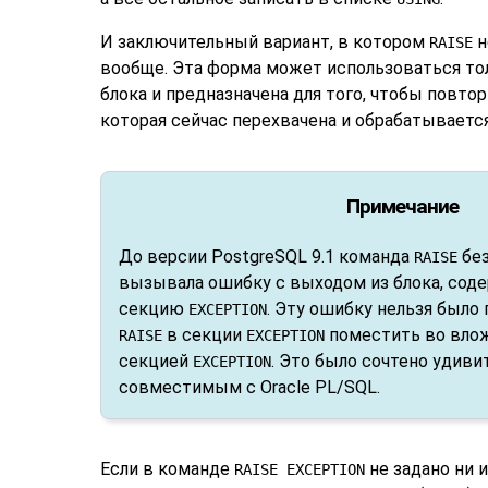
И заключительный вариант, в котором
н
RAISE
вообще. Эта форма может использоваться то
блока и предназначена для того, чтобы повто
которая сейчас перехвачена и обрабатывается
Примечание
До версии
PostgreSQL
9.1 команда
без
RAISE
вызывала ошибку с выходом из блока, сод
секцию
. Эту ошибку нельзя было
EXCEPTION
в секции
поместить во влож
RAISE
EXCEPTION
секцией
. Это было сочтено удиви
EXCEPTION
совместимым с Oracle PL/SQL.
Если в команде
не задано ни и
RAISE EXCEPTION