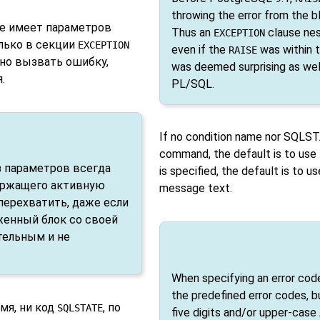
throwing the error from the b
е имеет параметров
Thus an
clause nest
EXCEPTION
лько в секции
EXCEPTION
even if the
was within 
RAISE
рно вызвать ошибку,
was deemed surprising as well
.
PL/SQL.
If no condition name nor SQLSTA
command, the default is to use
 параметров всегда
is specified, the default is to
ержащего активную
message text.
 перехватить, даже если
енный блок со своей
тельным и не
When specifying an error cod
the predefined error codes, b
мя, ни код
, по
SQLSTATE
five digits and/or upper-case