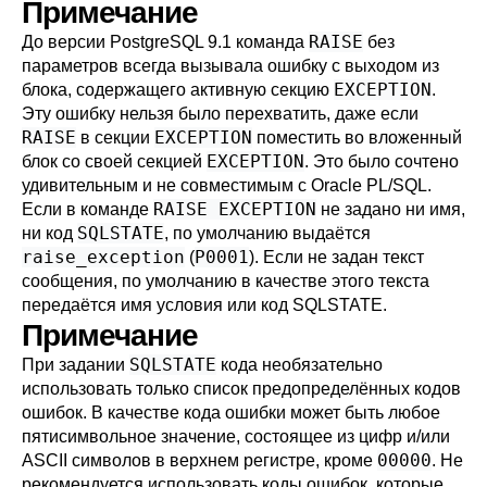
Примечание
RAISE
До версии
PostgreSQL
9.1 команда
без
параметров всегда вызывала ошибку с выходом из
EXCEPTION
блока, содержащего активную секцию
.
Эту ошибку нельзя было перехватить, даже если
RAISE
EXCEPTION
в секции
поместить во вложенный
EXCEPTION
блок со своей секцией
. Это было сочтено
удивительным и не совместимым с Oracle PL/SQL.
RAISE EXCEPTION
Если в команде
не задано ни имя,
SQLSTATE
ни код
, по умолчанию выдаётся
raise_exception
P0001
(
). Если не задан текст
сообщения, по умолчанию в качестве этого текста
передаётся имя условия или код SQLSTATE.
Примечание
SQLSTATE
При задании
кода необязательно
использовать только список предопределённых кодов
ошибок. В качестве кода ошибки может быть любое
пятисимвольное значение, состоящее из цифр и/или
00000
ASCII символов в верхнем регистре, кроме
. Не
рекомендуется использовать коды ошибок, которые