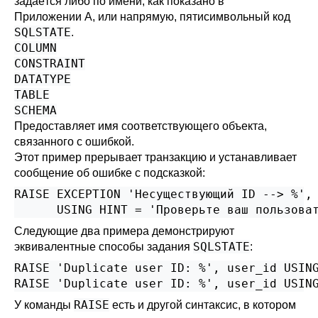
задаётся либо по имени, как показано в
Приложении A
, или напрямую, пятисимвольный код
SQLSTATE
.
COLUMN
CONSTRAINT
DATATYPE
TABLE
SCHEMA
Предоставляет имя соответствующего объекта,
связанного с ошибкой.
Этот пример прерывает транзакцию и устанавливает
сообщение об ошибке с подсказкой:
RAISE EXCEPTION 'Несуществующий ID --> %', 
      USING HINT = 'Проверьте ваш пользова
Следующие два примера демонстрируют
SQLSTATE
эквивалентные способы задания
:
RAISE 'Duplicate user ID: %', user_id USING
RAISE 'Duplicate user ID: %', user_id USIN
RAISE
У команды
есть и другой синтаксис, в котором