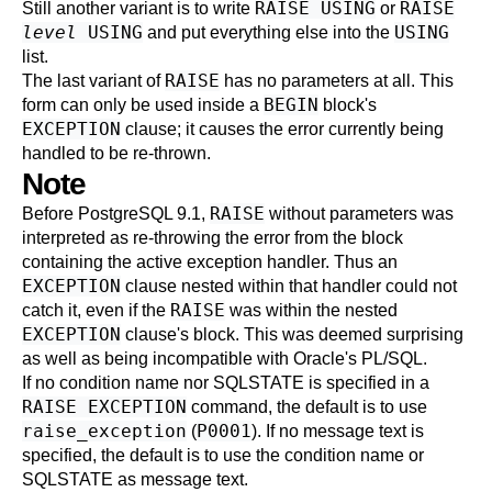
RAISE USING
RAISE
Still another variant is to write
or
level
USING
USING
and put everything else into the
list.
RAISE
The last variant of
has no parameters at all. This
BEGIN
form can only be used inside a
block's
EXCEPTION
clause; it causes the error currently being
handled to be re-thrown.
Note
RAISE
Before
PostgreSQL
9.1,
without parameters was
interpreted as re-throwing the error from the block
containing the active exception handler. Thus an
EXCEPTION
clause nested within that handler could not
RAISE
catch it, even if the
was within the nested
EXCEPTION
clause's block. This was deemed surprising
as well as being incompatible with Oracle's PL/SQL.
If no condition name nor SQLSTATE is specified in a
RAISE EXCEPTION
command, the default is to use
raise_exception
P0001
(
). If no message text is
specified, the default is to use the condition name or
SQLSTATE as message text.