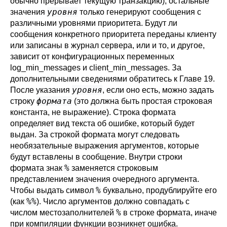
обычно прерывает текущую транзакцию), остальные
уровня
значения
только генерируют сообщения с
различными уровнями приоритета. Будут ли
сообщения конкретного приоритета переданы клиенту
или записаны в журнал сервера, или и то, и другое,
зависит от конфигурационных переменных
log_min_messages
и
client_min_messages
. За
дополнительными сведениями обратитесь к
Главе 19
.
уровня
После указания
, если оно есть, можно задать
формата
строку
(это должна быть простая строковая
константа, не выражение). Строка формата
определяет вид текста об ошибке, который будет
выдан. За строкой формата могут следовать
необязательные выражения аргументов, которые
будут вставлены в сообщение. Внутри строки
%
формата знак
заменяется строковым
представлением значения очередного аргумента.
%
Чтобы выдать символ
буквально, продублируйте его
%%
(как
). Число аргументов должно совпадать с
%
числом местозаполнителей
в строке формата, иначе
при компиляции функции возникнет ошибка.