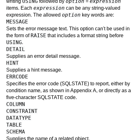
USING
option
expression
writing
followed by
=
expression
items. Each
can be any string-valued
option
expression. The allowed
key words are:
MESSAGE
Sets the error message text. This option can't be used in
RAISE
the form of
that includes a format string before
USING
.
DETAIL
Supplies an error detail message.
HINT
Supplies a hint message.
ERRCODE
Specifies the error code (SQLSTATE) to report, either by
condition name, as shown in
Appendix A
, or directly as a
five-character SQLSTATE code.
COLUMN
CONSTRAINT
DATATYPE
TABLE
SCHEMA
Supplies the name of a related object.