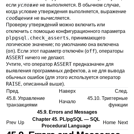
условие
если
не выполняется. В обычном случае,
когда условие утверждения выполняется, выражение
сообщения
не вычисляется.
Проверку утверждений можно включить или
отключить с помощью конфигурационного параметра
plpgsql.check_asserts
, принимающего
логическое значение; по умолчанию она включена
on
off
(
). Если этот параметр отключён (
), операторы
ASSERT
ничего не делают.
ASSERT
Учтите, что оператор
предназначен для
выявления программных дефектов, а не для вывода
обычных ошибок (для этого используется оператор
RAISE
, описанный выше).
Пред.
Наверх
След.
45.8. Управление
45.10. Триггерные
Начало
транзакциями
функции
45.9. Errors and Messages
Chapter 45.
PL/pgSQL
—
SQL
Prev
Up
Home
Next
Procedural Language