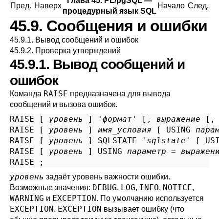
Глава 45.
PL/pgSQL
—
Пред.
Наверх
Начало
След.
процедурный язык
SQL
45.9. Сообщения и ошибки
45.9.1. Вывод сообщений и ошибок
45.9.2. Проверка утверждений
45.9.1. Вывод сообщений и
ошибок
RAISE
Команда
предназначена для вывода
сообщений и вызова ошибок.
RAISE [
уровень
] '
формат
' [
, 
выражение
 [
,
RAISE [
уровень
] 
имя_условия
 [
 USING 
пара
RAISE [
уровень
] SQLSTATE '
sqlstate
' [
 US
RAISE [
уровень
] USING 
параметр
 = 
выражен
уровень
задаёт уровень важности ошибки.
DEBUG
LOG
INFO
NOTICE
Возможные значения:
,
,
,
,
WARNING
EXCEPTION
и
. По умолчанию используется
EXCEPTION
EXCEPTION
.
вызывает ошибку (что