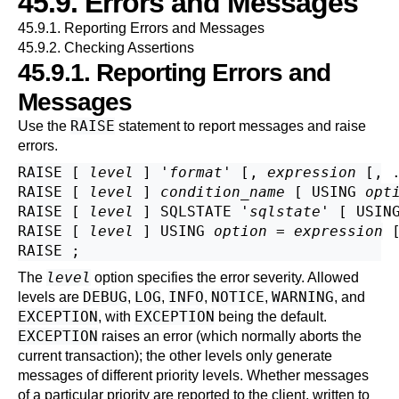
45.9. Errors and Messages
45.9.1. Reporting Errors and Messages
45.9.2. Checking Assertions
45.9.1. Reporting Errors and
Messages
RAISE
Use the
statement to report messages and raise
errors.
RAISE [
level
] '
format
' [
, 
expression
 [
, 
RAISE [
level
] 
condition_name
 [
 USING 
opt
RAISE [
level
] SQLSTATE '
sqlstate
' [
 USIN
RAISE [
level
] USING 
option
 = 
expression
 
level
The
option specifies the error severity. Allowed
DEBUG
LOG
INFO
NOTICE
WARNING
levels are
,
,
,
,
, and
EXCEPTION
EXCEPTION
, with
being the default.
EXCEPTION
raises an error (which normally aborts the
current transaction); the other levels only generate
messages of different priority levels. Whether messages
of a particular priority are reported to the client, written to