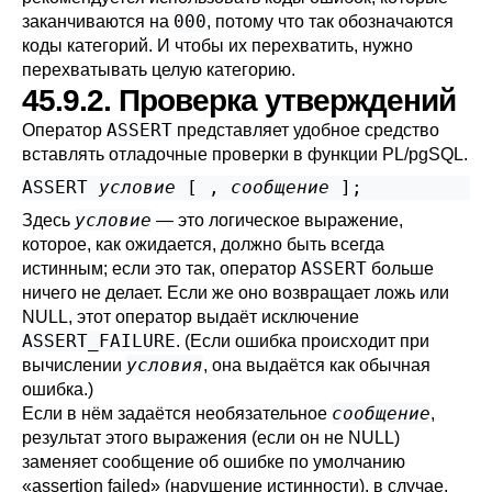
000
заканчиваются на
, потому что так обозначаются
коды категорий. И чтобы их перехватить, нужно
перехватывать целую категорию.
45.9.2. Проверка утверждений
ASSERT
Оператор
представляет удобное средство
вставлять отладочные проверки в функции
PL/pgSQL
.
ASSERT 
условие
 [
 , 
сообщение
условие
Здесь
— это логическое выражение,
которое, как ожидается, должно быть всегда
ASSERT
истинным; если это так, оператор
больше
ничего не делает. Если же оно возвращает ложь или
NULL, этот оператор выдаёт исключение
ASSERT_FAILURE
. (Если ошибка происходит при
условия
вычислении
, она выдаётся как обычная
ошибка.)
сообщение
Если в нём задаётся необязательное
,
результат этого выражения (если он не NULL)
заменяет сообщение об ошибке по умолчанию
«
assertion failed
»
(нарушение истинности), в случае,