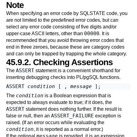
Note
When specifying an error code by SQLSTATE code, you
are not limited to the predefined error codes, but can
select any error code consisting of five digits and/or
00000
upper-case ASCII letters, other than
. It is
recommended that you avoid throwing error codes that
end in three zeroes, because these are category codes
and can only be trapped by trapping the whole category.
45.9.2. Checking Assertions
ASSERT
The
statement is a convenient shorthand for
inserting debugging checks into
PL/pgSQL
functions.
ASSERT 
condition
 [
 , 
message
condition
The
is a Boolean expression that is
expected to always evaluate to true; if it does, the
ASSERT
statement does nothing further. If the result is
ASSERT_FAILURE
false or null, then an
exception is
raised. (If an error occurs while evaluating the
condition
, it is reported as a normal error.)
message
If the optional
is provided, it is an expression