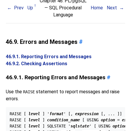
Chapter 46.
PL/pgSQL
Prev
Up
—
SQL
Procedural
Home
Next
Language
46.9. Errors and Messages
#
46.9.1. Reporting Errors and Messages
46.9.2. Checking Assertions
46.9.1. Reporting Errors and Messages
#
Use the
statement to report messages and raise
RAISE
errors.
RAISE [
level
] '
format
' [
, 
expression
 [
, ... 
]
] [
 
RAISE [
level
] 
condition_name
 [
 USING 
option
 = 
exp
RAISE [
level
] SQLSTATE '
sqlstate
' [
 USING 
option
 