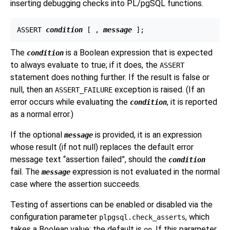
inserting debugging checks into
PL/pgSQL
functions.
ASSERT 
condition
 [
 , 
message
The
is a Boolean expression that is expected
condition
to always evaluate to true; if it does, the
ASSERT
statement does nothing further. If the result is false or
null, then an
exception is raised. (If an
ASSERT_FAILURE
error occurs while evaluating the
, it is reported
condition
as a normal error.)
If the optional
is provided, it is an expression
message
whose result (if not null) replaces the default error
message text
“
assertion failed
”
, should the
condition
fail. The
expression is not evaluated in the normal
message
case where the assertion succeeds.
Testing of assertions can be enabled or disabled via the
configuration parameter
, which
plpgsql.check_asserts
takes a Boolean value; the default is
. If this parameter
on