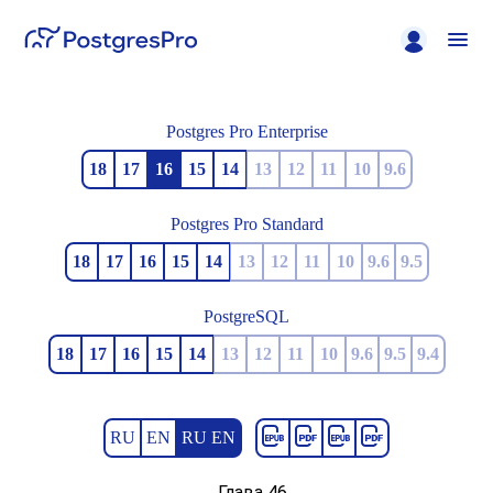
Postgres Pro Enterprise
18
17
16
15
14
13
12
11
10
9.6
Postgres Pro Standard
18
17
16
15
14
13
12
11
10
9.6
9.5
PostgreSQL
18
17
16
15
14
13
12
11
10
9.6
9.5
9.4
RU
EN
RU EN
Глава 46.