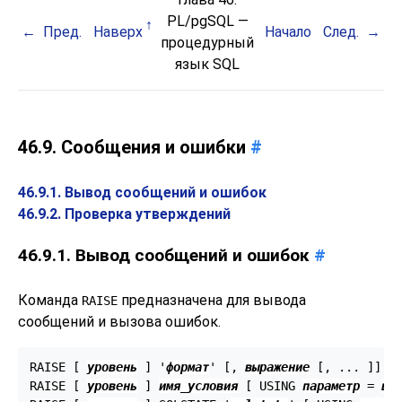
PL/pgSQL
—
Пред.
Наверх
Начало
След.
процедурный
язык
SQL
46.9. Сообщения и ошибки
#
46.9.1. Вывод сообщений и ошибок
46.9.2. Проверка утверждений
46.9.1. Вывод сообщений и ошибок
#
Команда
предназначена для вывода
RAISE
сообщений и вызова ошибок.
RAISE [
уровень
] '
формат
' [
, 
выражение
 [
, ... 
]
] [
RAISE [
уровень
] 
имя_условия
 [
 USING 
параметр
 = 
вы