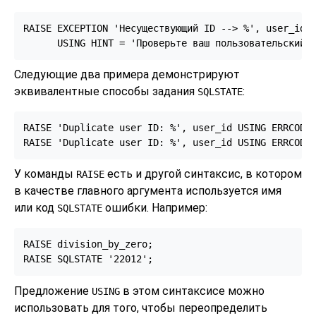
RAISE EXCEPTION 'Несуществующий ID --> %', user_id

      USING HINT = 'Проверьте ваш пользовательский 
Следующие два примера демонстрируют
эквивалентные способы задания
:
SQLSTATE
RAISE 'Duplicate user ID: %', user_id USING ERRCODE 
RAISE 'Duplicate user ID: %', user_id USING ERRCODE
У команды
есть и другой синтаксис, в котором
RAISE
в качестве главного аргумента используется имя
или код
ошибки. Например:
SQLSTATE
RAISE division_by_zero;

RAISE SQLSTATE '22012';
Предложение
в этом синтаксисе можно
USING
использовать для того, чтобы переопределить