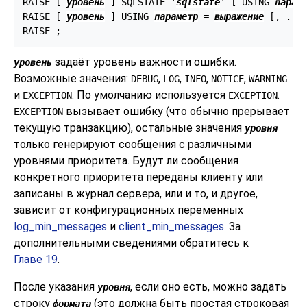
RAISE [
уровень
] SQLSTATE '
sqlstate
' [
 USING 
парам
RAISE [
уровень
] USING 
параметр
 = 
выражение
 [
, ...
задаёт уровень важности ошибки.
уровень
Возможные значения:
,
,
,
,
DEBUG
LOG
INFO
NOTICE
WARNING
и
. По умолчанию используется
.
EXCEPTION
EXCEPTION
вызывает ошибку (что обычно прерывает
EXCEPTION
текущую транзакцию), остальные значения
уровня
только генерируют сообщения с различными
уровнями приоритета. Будут ли сообщения
конкретного приоритета переданы клиенту или
записаны в журнал сервера, или и то, и другое,
зависит от конфигурационных переменных
log_min_messages
и
client_min_messages
. За
дополнительными сведениями обратитесь к
Главе 19
.
После указания
, если оно есть, можно задать
уровня
строку
(это должна быть простая строковая
формата