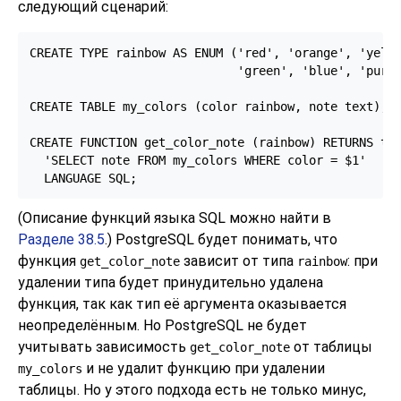
следующий сценарий:
CREATE TYPE rainbow AS ENUM ('red', 'orange', 'yello
                             'green', 'blue', 'purpl
CREATE TABLE my_colors (color rainbow, note text);

CREATE FUNCTION get_color_note (rainbow) RETURNS tex
  'SELECT note FROM my_colors WHERE color = $1'

  LANGUAGE SQL;
(Описание функций языка SQL можно найти в
Разделе 38.5
.)
PostgreSQL
будет понимать, что
функция
зависит от типа
: при
get_color_note
rainbow
удалении типа будет принудительно удалена
функция, так как тип её аргумента оказывается
неопределённым. Но
PostgreSQL
не будет
учитывать зависимость
от таблицы
get_color_note
и не удалит функцию при удалении
my_colors
таблицы. Но у этого подхода есть не только минус,