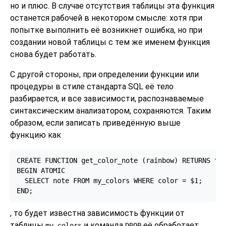
но и плюс. В случае отсутствия таблицы эта функция
останется рабочей в некотором смысле: хотя при
попытке выполнить её возникнет ошибка, но при
создании новой таблицы с тем же именем функция
снова будет работать.
С другой стороны, при определении функции или
процедуры в стиле стандарта SQL её тело
разбирается, и все зависимости, распознаваемые
синтаксическим анализатором, сохраняются. Таким
образом, если записать приведённую выше
функцию как
CREATE FUNCTION get_color_note (rainbow) RETURNS tex
BEGIN ATOMIC

  SELECT note FROM my_colors WHERE color = $1;

END;
, то будет известна зависимость функции от
таблицы
и команда
её обработает.
my_colors
DROP