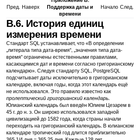
Приложение B.
Пред.
Наверх
Поддержка даты и
Начало
След.
времени
B.6. История единиц
измерения времени
Стандарт SQL устанавливает, что
«
В определении
„
литерала типа дата-время
“
,
„
значения типа дата-
время
“
ограничены естественными правилами,
касающимися дат и времени согласно григорианскому
календарю
»
. Следуя стандарту SQL,
PostgreSQL
подсчитывает даты исключительно в григорианском
календаре, включая годы, когда этот календарь ещё
не использовался. Это правило известно как
пролептический григорианский календарь
.
Юлианский календарь был введён Юлием Цезарем в
45 г. до н. э. Он широко использовался западной
цивилизацией до 1582 года, когда страны начали
переходить на григорианский календарь. В юлианском
календаре тропический год длится приблизительно
365 1/4 дня = 365,25 дня. Каждые 128 лет