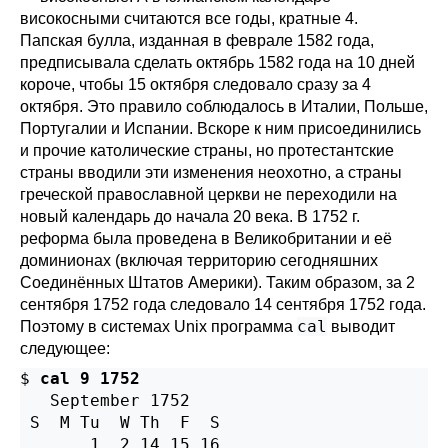
високосными считаются все годы, кратные 4.
Папская булла, изданная в феврале 1582 года,
предписывала сделать октябрь 1582 года на 10 дней
короче, чтобы 15 октября следовало сразу за 4
октября. Это правило соблюдалось в Италии, Польше,
Португалии и Испании. Вскоре к ним присоединились
и прочие католические страны, но протестантские
страны вводили эти изменения неохотно, а страны
греческой православной церкви не переходили на
новый календарь до начала 20 века. В 1752 г.
реформа была проведена в Великобритании и её
доминионах (включая территорию сегодняшних
Соединённых Штатов Америки). Таким образом, за 2
сентября 1752 года следовало 14 сентября 1752 года.
cal
Поэтому в системах Unix программа
выводит
следующее:
$ 
cal 9 1752
   September 1752

 S  M Tu  W Th  F  S

       1  2 14 15 16
