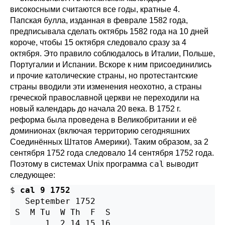
високосными считаются все годы, кратные 4.
Папская булла, изданная в феврале 1582 года,
предписывала сделать октябрь 1582 года на 10 дней
короче, чтобы 15 октября следовало сразу за 4
октября. Это правило соблюдалось в Италии, Польше,
Португалии и Испании. Вскоре к ним присоединились
и прочие католические страны, но протестантские
страны вводили эти изменения неохотно, а страны
греческой православной церкви не переходили на
новый календарь до начала 20 века. В 1752 г.
реформа была проведена в Великобритании и её
доминионах (включая территорию сегодняшних
Соединённых Штатов Америки). Таким образом, за 2
сентября 1752 года следовало 14 сентября 1752 года.
cal
Поэтому в системах Unix программа
выводит
следующее:
$ 
cal 9 1752
   September 1752

 S  M Tu  W Th  F  S

       1  2 14 15 16
