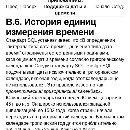
Приложение B.
Пред.
Наверх
Поддержка даты и
Начало
След.
времени
B.6. История единиц
измерения времени
Стандарт SQL устанавливает, что
«
В определении
„
литерала типа дата-время
“
,
„
значения типа дата-
время
“
ограничены естественными правилами,
касающимися дат и времени согласно григорианскому
календарю
»
. Следуя стандарту SQL,
PostgreSQL
подсчитывает даты исключительно в григорианском
календаре, включая годы, когда этот календарь ещё
не использовался. Это правило известно как
пролептический григорианский календарь
.
Юлианский календарь был введён Юлием Цезарем в
45 г. до н. э. Он широко использовался западной
цивилизацией до 1582 года, когда страны начали
переходить на григорианский календарь. В юлианском
календаре тропический год длится приблизительно
365 1/4 дня = 365,25 дня. Каждые 128 лет