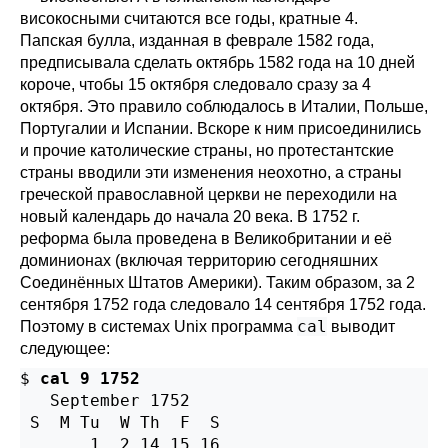
високосными считаются все годы, кратные 4.
Папская булла, изданная в феврале 1582 года,
предписывала сделать октябрь 1582 года на 10 дней
короче, чтобы 15 октября следовало сразу за 4
октября. Это правило соблюдалось в Италии, Польше,
Португалии и Испании. Вскоре к ним присоединились
и прочие католические страны, но протестантские
страны вводили эти изменения неохотно, а страны
греческой православной церкви не переходили на
новый календарь до начала 20 века. В 1752 г.
реформа была проведена в Великобритании и её
доминионах (включая территорию сегодняшних
Соединённых Штатов Америки). Таким образом, за 2
сентября 1752 года следовало 14 сентября 1752 года.
cal
Поэтому в системах Unix программа
выводит
следующее:
$ 
cal 9 1752
   September 1752

 S  M Tu  W Th  F  S

       1  2 14 15 16
