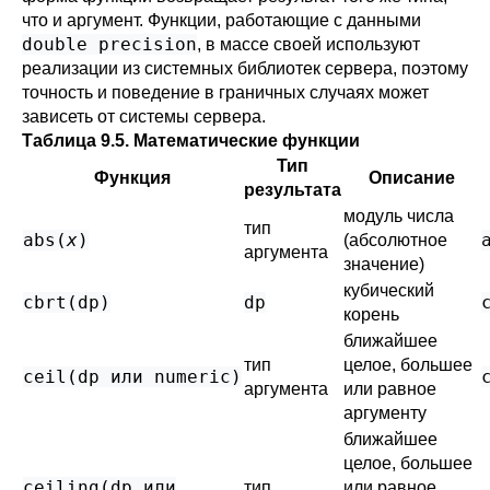
что и аргумент. Функции, работающие с данными
double precision
, в массе своей используют
реализации из системных библиотек сервера, поэтому
точность и поведение в граничных случаях может
зависеть от системы сервера.
Таблица 9.5. Математические функции
Тип
Функция
Описание
результата
модуль числа
тип
abs(
x
)
(абсолютное
аргумента
значение)
кубический
cbrt(
dp
)
dp
корень
ближайшее
тип
целое, большее
ceil(
dp
или
numeric
)
аргумента
или равное
аргументу
ближайшее
целое, большее
ceiling(
dp
или
тип
или равное