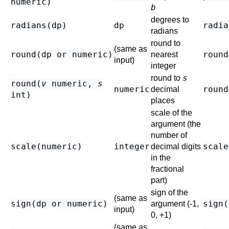
numeric
)
b
degrees to
radians(
dp
)
dp
radia
radians
round to
(same as
round(
dp
or
numeric
)
round
nearest
input)
integer
s
round to
round(
v
numeric
,
s
numeric
round
decimal
int
)
places
scale of the
argument (the
number of
scale(
numeric
)
integer
scale
decimal digits
in the
fractional
part)
sign of the
(same as
sign(
dp
or
numeric
)
sign(
argument (-1,
input)
0, +1)
(same as