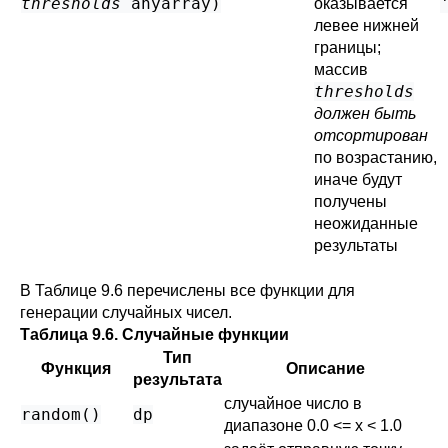
thresholds
anyarray
)
оказывается
левее нижней
границы;
массив
thresholds
должен быть
отсортирован
по возрастанию,
иначе будут
получены
неожиданные
результаты
В
Таблице 9.6
перечислены все функции для
генерации случайных чисел.
Таблица 9.6. Случайные функции
Тип
Функция
Описание
результата
случайное число в
random()
dp
диапазоне 0.0 <= x < 1.0