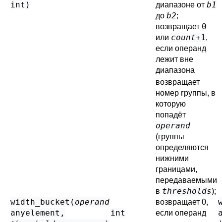
int
)
b1
диапазоне от
b2
до
;
0
возвращает
count
+1
или
,
если операнд
лежит вне
диапазона
возвращает
номер группы, в
которую
попадёт
operand
(группы
определяются
нижними
границами,
передаваемыми
thresholds
в
);
width_bucket(
operand
возвращает 0,
anyelement
,
int
если операнд