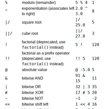
%
5 % 4
1
modulo (remainder)
2.0 ^
exponentiation (associates left
^
8
3.0
to right)
|/
|/
5
square root
25.0
||/
||/
3
cube root
27.0
factorial (deprecated, use
!
5 !
120
factorial()
instead)
factorial as a prefix operator
!!
!! 5
120
(deprecated, use
factorial()
instead)
@
@ -5.0
5
absolute value
91 &
&
11
bitwise AND
15
|
32 | 3
35
bitwise OR
#
17 # 5
20
bitwise XOR
~
~1
-2
bitwise NOT
<<
1 << 4
16
bitwise shift left