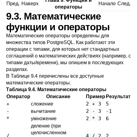
Глава 9. Функции и
Пред.
Наверх
Начало
След.
операторы
9.3. Математические
функции и операторы
Математические операторы определены для
множества типов
PostgreSQL
. Как работают эти
операции с типами, для которых нет стандартных
соглашений о математических действиях (например, с
типами даты/времени), мы опишем в последующих
разделах.
В
Таблице 9.4
перечислены все доступные
математические операторы.
Таблица 9.4. Математические операторы
Оператор
Описание
Пример
Результат
+
2 + 3
5
сложение
-
2 - 3
-1
вычитание
*
2 * 3
6
умножение
деление (при
целочисленном
/
4 / 2
2