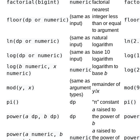
factorial(
bigint
)
numeric
facto
factorial
nearest
(same as
integer less
floor(
dp
or
numeric
)
floor
input)
than or equal
to argument
(same as
natural
ln(
dp
or
numeric
)
ln(2.
input)
logarithm
(same as
base 10
log(
dp
or
numeric
)
log(1
input)
logarithm
log(
b
numeric
,
x
logarithm to
numeric
log(2
numeric
)
b
base
(same as
remainder of
mod(
y
,
x
)
mod(9
argument
y
x
/
types)
pi()
dp
pi()
“
π
”
constant
a
raised to
power(
a
dp
,
b
dp
)
dp
power
the power of
b
a
raised to
power(
a
numeric
,
b
numeric
power
the power of