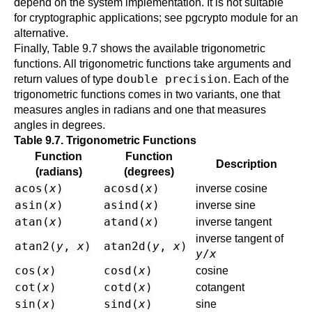
depend on the system implementation. It is not suitable
for cryptographic applications; see
pgcrypto
module for an
alternative.
Finally,
Table 9.7
shows the available trigonometric
functions. All trigonometric functions take arguments and
double precision
return values of type
. Each of the
trigonometric functions comes in two variants, one that
measures angles in radians and one that measures
angles in degrees.
Table 9.7. Trigonometric Functions
Function
Function
Description
(radians)
(degrees)
acos(
x
)
acosd(
x
)
inverse cosine
asin(
x
)
asind(
x
)
inverse sine
atan(
x
)
atand(
x
)
inverse tangent
inverse tangent of
atan2(
y
,
x
)
atan2d(
y
,
x
)
y
/
x
cos(
x
)
cosd(
x
)
cosine
cot(
x
)
cotd(
x
)
cotangent
sin(
x
)
sind(
x
)
sine