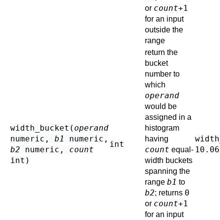
count
+1
or
for an input
outside the
range
return the
bucket
number to
which
operand
would be
assigned in a
width_bucket(
operand
histogram
numeric
,
b1
numeric
,
width
having
int
b2
numeric
,
count
count
10.06
equal-
int
)
width buckets
spanning the
b1
range
to
b2
0
; returns
count
+1
or
for an input