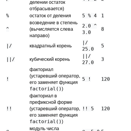
делении остаток
отбрасывается)
%
5 % 4
1
остаток от деления
возведение в степень
2.0 ^
^
8
(вычисляется слева
3.0
направо)
|/
|/
5
квадратный корень
25.0
||/
||/
3
кубический корень
27.0
факториал
(устаревший оператор,
!
5 !
120
его заменяет функция
factorial()
)
факториал в
префиксной форме
!!
!! 5
120
(устаревший оператор,
его заменяет функция
factorial()
)
модуль числа