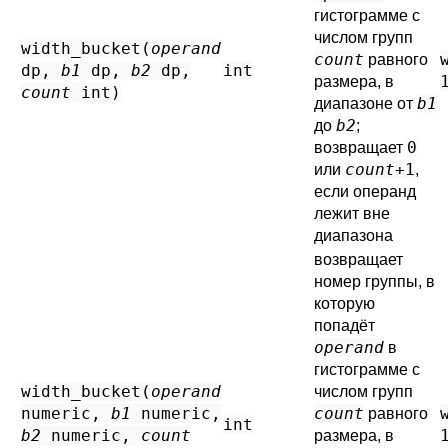
гистограмме с
числом групп
width_bucket(
operand
count
равного
dp
,
b1
dp
,
b2
dp
,
int
размера, в
count
int
)
b1
диапазоне от
b2
до
;
0
возвращает
count
+1
или
,
если операнд
лежит вне
диапазона
возвращает
номер группы, в
которую
попадёт
operand
в
гистограмме с
width_bucket(
operand
числом групп
numeric
,
b1
numeric
,
count
равного
int
b2
numeric
,
count
размера, в