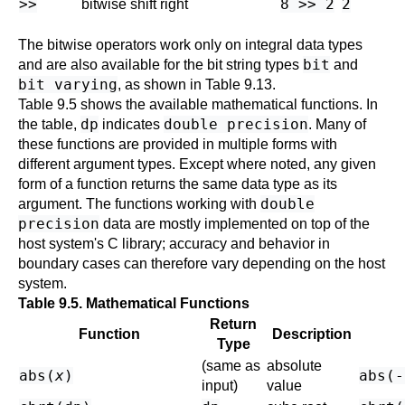
>>
8 >> 2
2
bitwise shift right
The bitwise operators work only on integral data types
bit
and are also available for the bit string types
and
bit varying
, as shown in
Table 9.13
.
Table 9.5
shows the available mathematical functions. In
dp
double precision
the table,
indicates
. Many of
these functions are provided in multiple forms with
different argument types. Except where noted, any given
form of a function returns the same data type as its
double
argument. The functions working with
precision
data are mostly implemented on top of the
host system's C library; accuracy and behavior in
boundary cases can therefore vary depending on the host
system.
Table 9.5. Mathematical Functions
Return
Function
Description
Type
(same as
absolute
abs(
x
)
abs(-
input)
value