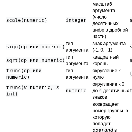
масштаб
аргумента
(число
scale(
numeric
)
integer
десятичных
цифр в дробной
части)
тип
знак аргумента
sign(
dp
или
numeric
)
аргумента
(-1, 0, +1)
тип
квадратный
sqrt(
dp
или
numeric
)
аргумента
корень
trunc(
dp
или
тип
округление к
numeric
)
аргумента
нулю
округление к 0
trunc(
v
numeric
,
s
numeric
s
до
десятичных
int
)
знаков
возвращает
номер группы, в
которую
попадёт
operand
в