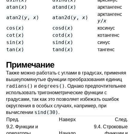
atan(
x
)
atand(
x
)
арктангенс
арктангенс
atan2(
y
,
x
)
atan2d(
y
,
x
)
y
/
x
cos(
x
)
cosd(
x
)
косинус
cot(
x
)
cotd(
x
)
котангенс
sin(
x
)
sind(
x
)
синус
tan(
x
)
tand(
x
)
тангенс
Примечание
Также можно работать с углами в градусах, применяя
вышеупомянутые функции преобразования единиц
radians()
degrees()
и
. Однако предпочтительнее
использовать тригонометрические функции с
градусами, так как это позволяет избежать ошибок
округления в особых случаях, например, при
sind(30)
вычислении
.
Пред.
Наверх
След.
9.2. Функции и
9.4. Строковые
операторы
Начало
функции и