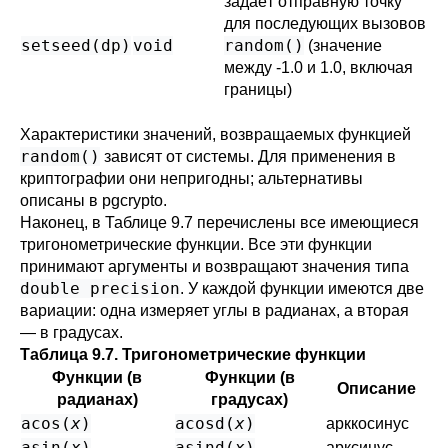
задаёт отправную точку
для последующих вызовов
setseed(
dp
)
void
random()
(значение
между -1.0 и 1.0, включая
границы)
Характеристики значений, возвращаемых функцией
random()
зависят от системы. Для применения в
криптографии они непригодны; альтернативы
описаны в
pgcrypto
.
Наконец, в
Таблице 9.7
перечислены все имеющиеся
тригонометрические функции. Все эти функции
принимают аргументы и возвращают значения типа
double precision
. У каждой функции имеются две
вариации: одна измеряет углы в радианах, а вторая
— в градусах.
Таблица 9.7. Тригонометрические функции
Функции (в
Функции (в
Описание
радианах)
градусах)
acos(
x
)
acosd(
x
)
арккосинус
asin(
x
)
asind(
x
)
арксинус