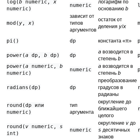
log(
b
numeric
,
x
логарифм по
numeric
numeric
)
b
основанию
зависит от
остаток от
mod(
y
,
x
)
типов
y
x
деления
/
аргументов
pi()
dp
константа
«
π
»
a
возводится в
power(
a
dp
,
b
dp
)
dp
b
степень
power(
a
numeric
,
b
a
возводится в
numeric
numeric
)
b
степень
преобразование
radians(
dp
)
dp
градусов в
радианы
округление до
round(
dp
или
тип
ближайшего
numeric
)
аргумента
целого
v
округление
до
round(
v
numeric
,
s
numeric
s
десятичных
int
)
знаков