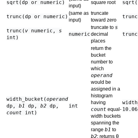
sqrt(
dp
or
numeric
)
sqrt(
square root
input)
(same as
truncate
trunc(
dp
or
numeric
)
trunc
input)
toward zero
s
truncate to
trunc(
v
numeric
,
s
numeric
trunc
decimal
int
)
places
return the
bucket
number to
which
operand
would be
assigned in a
histogram
width_bucket(
operand
width
having
dp
,
b1
dp
,
b2
dp
,
int
count
10.06
equal-
count
int
)
width buckets
spanning the
b1
range
to
b2
0
; returns