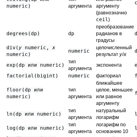
numeric
)
аргумента
аргументу
(равнозначно
ceil
)
преобразование
degrees(
dp
)
dp
радианов в
градусы
div(
y
numeric
,
x
целочисленный
numeric
numeric
)
y
x
результат
/
тип
exp(
dp
или
numeric
)
экспонента
аргумента
factorial(
bigint
)
numeric
факториал
ближайшее
floor(
dp
или
тип
целое, меньшее
numeric
)
аргумента
или равное
аргументу
тип
натуральный
ln(
dp
или
numeric
)
аргумента
логарифм
тип
логарифм по
log(
dp
или
numeric
)
аргумента
основанию 10