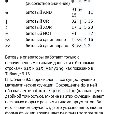
@
@ -5.0
5
(абсолютное значение)
91 &
&
11
битовый AND
15
|
32 | 3
35
битовый OR
#
17 # 5
20
битовый XOR
~
~1
-2
битовый NOT
<<
1 << 4
16
битовый сдвиг влево
>>
8 >> 2
2
битовый сдвиг вправо
Битовые операторы работают только с
целочисленными типами данных и с битовыми
bit
bit varying
строками
и
, как показано в
Таблице 9.13
.
В
Таблице 9.5
перечислены все существующие
dp
математические функции. Сокращение
в ней
double precision
обозначает тип
(плавающее с
двойной точностью). Многие из этих функций имеют
несколько форм с разными типами аргументов. За
исключением случаев, где это указано явно, любая
форма функции возвращает результат того же типа,