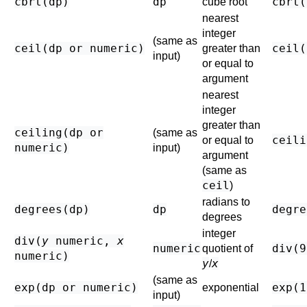
cbrt(
dp
)
dp
cbrt(
cube root
nearest
integer
(same as
ceil(
dp
or
numeric
)
ceil(
greater than
input)
or equal to
argument
nearest
integer
greater than
ceiling(
dp
or
(same as
ceili
or equal to
numeric
)
input)
argument
(same as
ceil
)
radians to
degrees(
dp
)
dp
degre
degrees
integer
div(
y
numeric
,
x
numeric
div(9
quotient of
numeric
)
y
x
/
(same as
exp(
dp
or
numeric
)
exp(1
exponential
input)