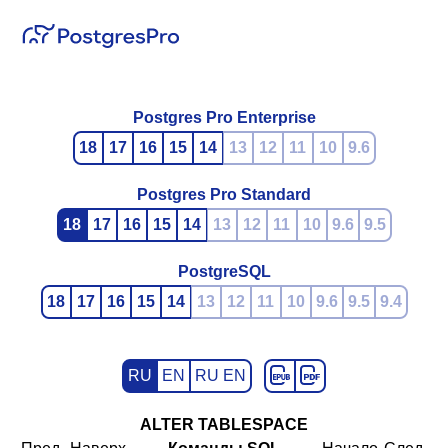
Postgres Pro Enterprise
18
17
16
15
14
13
12
11
10
9.6
Postgres Pro Standard
18
17
16
15
14
13
12
11
10
9.6
9.5
PostgreSQL
18
17
16
15
14
13
12
11
10
9.6
9.5
9.4
RU
EN
RU EN
ALTER TABLESPACE