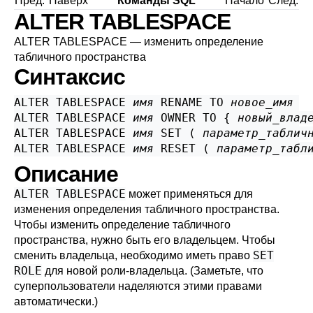
Пред.
Наверх
Команды SQL
Начало
След.
ALTER TABLESPACE
ALTER TABLESPACE — изменить определение
табличного пространства
Синтаксис
ALTER TABLESPACE 
имя
 RENAME TO 
новое_имя
ALTER TABLESPACE 
имя
 OWNER TO { 
новый_влад
ALTER TABLESPACE 
имя
 SET ( 
параметр_таблич
ALTER TABLESPACE 
имя
 RESET ( 
параметр_табл
Описание
ALTER TABLESPACE
может применяться для
изменения определения табличного пространства.
Чтобы изменить определение табличного
пространства, нужно быть его владельцем. Чтобы
SET
сменить владельца, необходимо иметь право
ROLE
для новой роли-владельца. (Заметьте, что
суперпользователи наделяются этими правами
автоматически.)