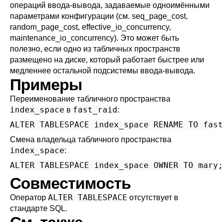
операций ввода-вывода, задаваемые одноимёнными
параметрами конфигурации (см.
seq_page_cost
,
random_page_cost
,
effective_io_concurrency
,
maintenance_io_concurrency
). Это может быть
полезно, если одно из табличных пространств
размещено на диске, который работает быстрее или
медленнее остальной подсистемы ввода-вывода.
Примеры
Переименование табличного пространства
index_space
fast_raid
в
:
ALTER TABLESPACE index_space RENAME TO fas
Смена владельца табличного пространства
index_space
:
ALTER TABLESPACE index_space OWNER TO mary
Совместимость
ALTER TABLESPACE
Оператор
отсутствует в
стандарте SQL.