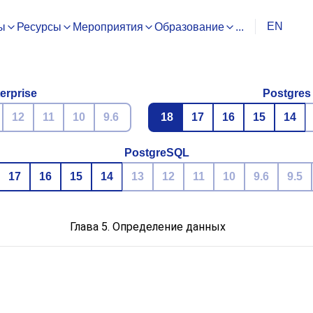
EN
ы
Ресурсы
Мероприятия
Образование
...
erprise
Postgres
12
11
10
9.6
18
17
16
15
14
PostgreSQL
17
16
15
14
13
12
11
10
9.6
9.5
Глава 5. Определение данных