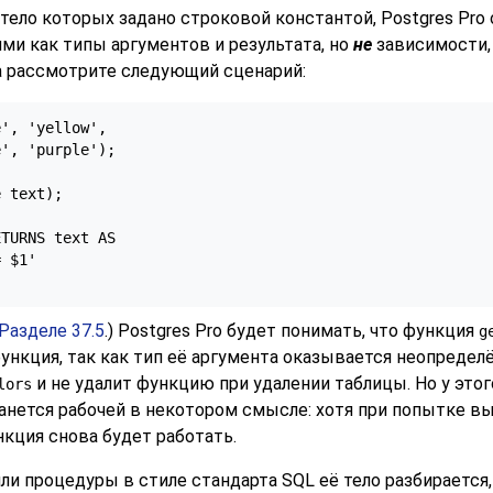
 тело которых задано строковой константой,
Postgres Pro
и как типы аргументов и результата, но
не
зависимости,
ра рассмотрите следующий сценарий:
', 'yellow',

', 'purple');

 text);

TURNS text AS

 $1'

Разделе 37.5
.)
Postgres Pro
будет понимать, что функция
g
функция, так как тип её аргумента оказывается неопреде
и не удалит функцию при удалении таблицы. Но у этого
lors
танется рабочей в некотором смысле: хотя при попытке вы
кция снова будет работать.
ли процедуры в стиле стандарта SQL её тело разбирается