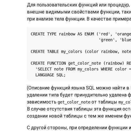
Для пользовательских функций или процедур,
внешне видимыми свойствами функции, таким
при анализе тела функции. В качестве приме
CREATE TYPE rainbow AS ENUM ('red', 'orange
                             'green', 'blue
CREATE TABLE my_colors (color rainbow, note
CREATE FUNCTION get_color_note (rainbow) RE
  'SELECT note FROM my_colors WHERE color =
  LANGUAGE SQL;
(Описание функций языка SQL можно найти в
удалении типа будет принудительно удалена 
зависимость
от таблицы
get_color_note
my_co
В случае отсутствия таблицы эта функция ос
создании новой таблицы с тем же именем фун
С другой стороны, при определении функции и