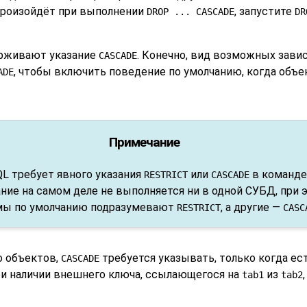
 произойдёт при выполнении
, запустите
DROP ... CASCADE
DR
рживают указание
. Конечно, вид возможных зави
CASCADE
, чтобы включить поведение по умолчанию, когда объек
ADE
Примечание
L требует явного указания
или
в команд
RESTRICT
CASCADE
ние на самом деле не выполняется ни в одной СУБД, при 
мы по умолчанию подразумевают
, а другие —
RESTRICT
CASC
о объектов,
требуется указывать, только когда ес
CASCADE
и наличии внешнего ключа, ссылающегося на
из
tab1
tab2