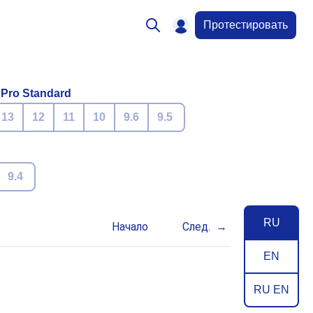
Протестировать
 Pro Standard
13
12
11
10
9.6
9.5
9.4
RU
Начало
След.
EN
RU EN