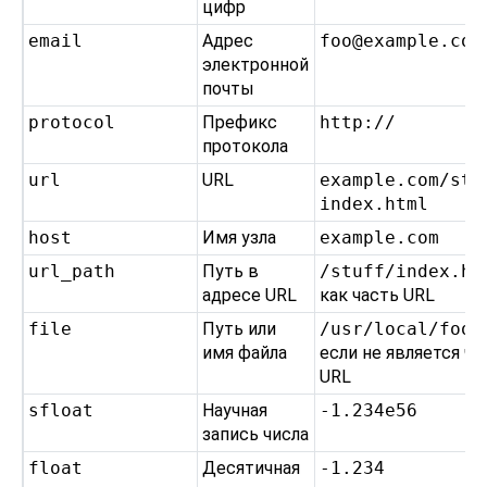
цифр
email
Адрес
foo@example.com
электронной
почты
protocol
Префикс
http://
протокола
url
URL
example.com/stuf
index.html
host
Имя узла
example.com
url_path
Путь в
/stuff/index.ht
адресе URL
как часть URL
file
Путь или
/usr/local/foo.
имя файла
если не является ч
URL
sfloat
Научная
-1.234e56
запись числа
float
Десятичная
-1.234