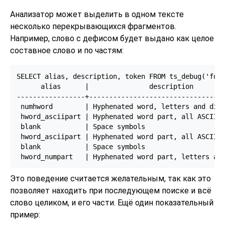
Анализатор может выделить в одном тексте
несколько перекрывающихся фрагментов.
Например, слово с дефисом будет выдано как целое
составное слово и по частям:
SELECT alias, description, token FROM ts_debug('foo-
      alias      |               description        
-----------------+----------------------------------
 numhword        | Hyphenated word, letters and digi
 hword_asciipart | Hyphenated word part, all ASCII  
 blank           | Space symbols                    
 hword_asciipart | Hyphenated word part, all ASCII  
 blank           | Space symbols                    
Это поведение считается желательным, так как это
позволяет находить при последующем поиске и всё
слово целиком, и его части. Ещё один показательный
пример: