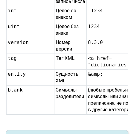
запись числа
int
Целое со
-1234
знаком
uint
Целое без
1234
знака
version
Номер
8.3.0
версии
tag
Тег XML
<a href=​
"dictionaries.h
entity
Сущность
&amp;
XML
blank
Символы-
(любые пробельны
разделители
символы или знаки
препинания, не поп
в другие категории)