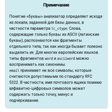
Примечание
Понятие
«
буквы
»
анализатор определяет исходя
из локали, заданной для базы данных, в
частности параметра
. Слова,
lc_ctype
содержащие только буквы из ASCII (латинские
буквы), распознаются как фрагменты
отдельного типа, так как иногда бывает полезно
выделить их. Для многих европейских языков
типы фрагментов
и
можно
word
asciiword
воспринимать как синонимы.
принимает не все символы, которые
email
считаются допустимыми по стандарту RFC
5322. В частности, имя почтового ящика помимо
алфавитно-цифровых символов может
содержать только точку, минус и
подчёркивание.