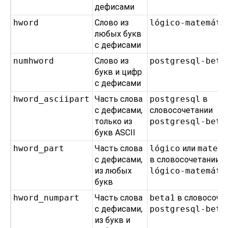
дефисами
hword
Слово из
lógico-matemáti
любых букв
с дефисами
numhword
Слово из
postgresql-beta
букв и цифр
с дефисами
hword_asciipart
Часть слова
postgresql
в
с дефисами,
словосочетании
только из
postgresql-beta
букв ASCII
hword_part
Часть слова
lógico
или
matem
с дефисами,
в словосочетании
из любых
lógico-matemáti
букв
hword_numpart
Часть слова
beta1
в словосоче
с дефисами,
postgresql-beta
из букв и