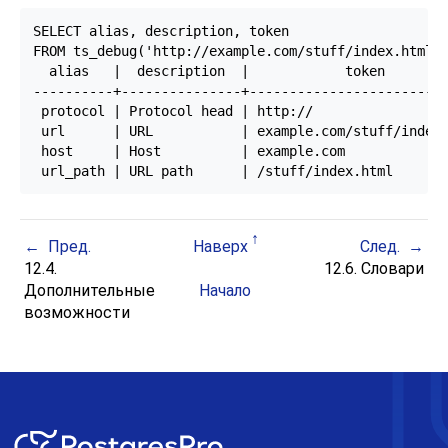
SELECT alias, description, token

FROM ts_debug('http://example.com/stuff/index.html')
  alias   |  description  |            token        
----------+---------------+-------------------------
 protocol | Protocol head | http://

 url      | URL           | example.com/stuff/index.
 host     | Host          | example.com

Пред.
Наверх
След.
12.4.
12.6. Словари
Дополнительные
Начало
возможности