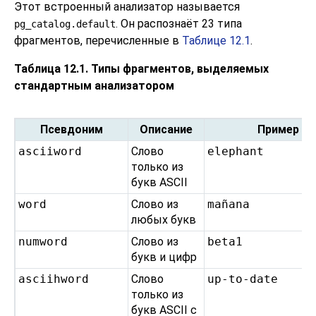
Этот встроенный анализатор называется
. Он распознаёт 23 типа
pg_catalog.default
фрагментов, перечисленные в
Таблице 12.1
.
Таблица 12.1. Типы фрагментов, выделяемых
стандартным анализатором
Псевдоним
Описание
Пример
asciiword
Слово
elephant
только из
букв ASCII
word
Слово из
mañana
любых букв
numword
Слово из
beta1
букв и цифр
asciihword
Слово
up-to-date
только из
букв ASCII с