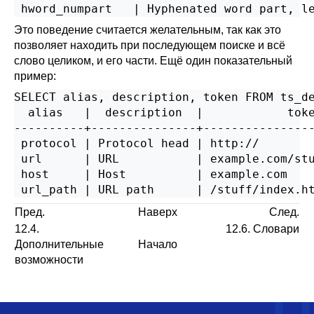
Это поведение считается желательным, так как это
позволяет находить при последующем поиске и всё
слово целиком, и его части. Ещё один показательный
пример:
SELECT alias, description, token FROM ts_de
  alias   |  description  |            toke
----------+---------------+----------------
 protocol | Protocol head | http://

 url      | URL           | example.com/stu
 host     | Host          | example.com

Пред.
Наверх
След.
12.4.
12.6. Словари
Дополнительные
Начало
возможности