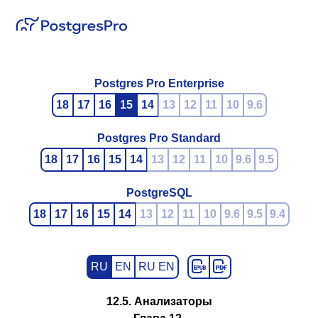
Postgres Pro Enterprise
18
17
16
15
14
13
12
11
10
9.6
Postgres Pro Standard
18
17
16
15
14
13
12
11
10
9.6
9.5
PostgreSQL
18
17
16
15
14
13
12
11
10
9.6
9.5
9.4
RU
EN
RU EN
12.5. Анализаторы