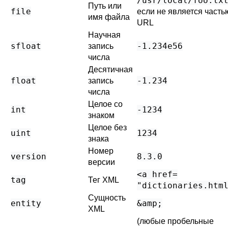
/usr/local/foo.tx
Путь или
file
если не является часть
имя файла
URL
Научная
sfloat
-1.234e56
запись
числа
Десятичная
float
-1.234
запись
числа
Целое со
int
-1234
знаком
Целое без
uint
1234
знака
Номер
version
8.3.0
версии
<a href=​
tag
Тег XML
"dictionaries.htm
Сущность
entity
&amp;
XML
(любые пробельные