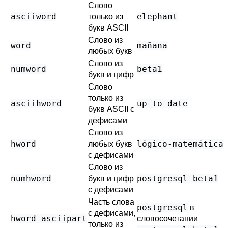
Слово
asciiword
elephant
только из
букв ASCII
Слово из
word
mañana
любых букв
Слово из
numword
beta1
букв и цифр
Слово
только из
asciihword
up-to-date
букв ASCII с
дефисами
Слово из
hword
lógico-matemática
любых букв
с дефисами
Слово из
numhword
postgresql-beta1
букв и цифр
с дефисами
Часть слова
postgresql
в
с дефисами,
hword_asciipart
словосочетании
только из