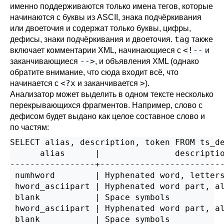
именно поддерживаются только имена тегов, которые
начинаются с буквы из ASCII, знака подчёркивания
или двоеточия и содержат только буквы, цифры,
tag
дефисы, знаки подчёркивания и двоеточия.
также
<!--
включает комментарии XML, начинающиеся с
и
-->
заканчивающиеся
, и объявления XML (однако
обратите внимание, что сюда входит всё, что
<?x
>
начинается с
и заканчивается
).
Анализатор может выделить в одном тексте несколько
перекрывающихся фрагментов. Например, слово с
дефисом будет выдано как целое составное слово и
по частям:
SELECT alias, description, token FROM ts_de
      alias      |               descriptio
-----------------+-------------------------
 numhword        | Hyphenated word, letters
 hword_asciipart | Hyphenated word part, al
 blank           | Space symbols           
 hword_asciipart | Hyphenated word part, al
 blank           | Space symbols           