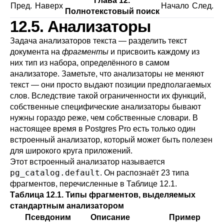
Глава 12.
Пред.
Наверх
Начало
След.
Полнотекстовый поиск
12.5. Анализаторы
Задача анализаторов текста — разделить текст
документа на
фрагменты
и присвоить каждому из
них тип из набора, определённого в самом
анализаторе. Заметьте, что анализаторы не меняют
текст — они просто выдают позиции предполагаемых
слов. Вследствие такой ограниченности их функций,
собственные специфические анализаторы бывают
нужны гораздо реже, чем собственные словари. В
настоящее время в
Postgres Pro
есть только один
встроенный анализатор, который может быть полезен
для широкого круга приложений.
Этот встроенный анализатор называется
pg_catalog.default
. Он распознаёт 23 типа
фрагментов, перечисленные в
Таблице 12.1
.
Таблица 12.1. Типы фрагментов, выделяемых
стандартным анализатором
Псевдоним
Описание
Пример