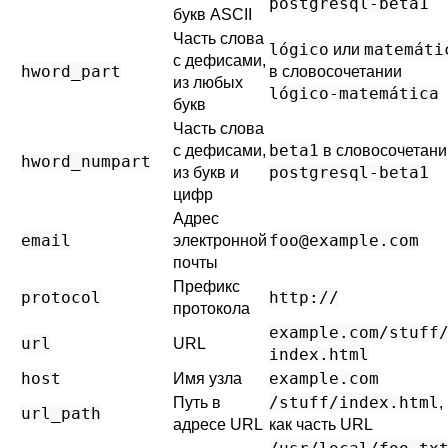
postgresql-beta1
букв ASCII
Часть слова
lógico
matemáti
или
с дефисами,
hword_part
в словосочетании
из любых
lógico-matemática
букв
Часть слова
beta1
с дефисами,
в словосочетани
hword_numpart
postgresql-beta1
из букв и
цифр
Адрес
email
foo@example.com
электронной
почты
Префикс
protocol
http://
протокола
example.com/stuff/
url
URL
index.html
host
example.com
Имя узла
/stuff/index.html
Путь в
,
url_path
адресе URL
как часть URL