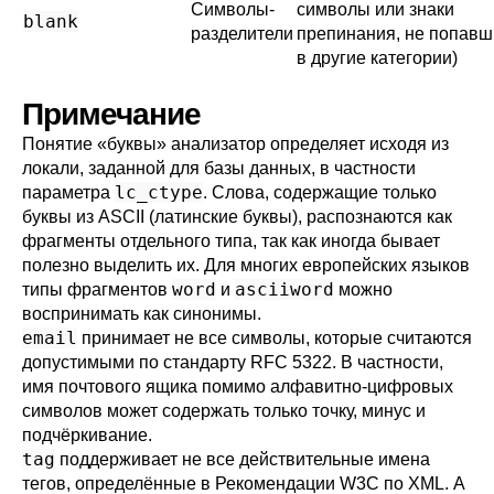
Символы-
символы или знаки
blank
разделители
препинания, не попавш
в другие категории)
Примечание
Понятие
«
буквы
»
анализатор определяет исходя из
локали, заданной для базы данных, в частности
lc_ctype
параметра
. Слова, содержащие только
буквы из ASCII (латинские буквы), распознаются как
фрагменты отдельного типа, так как иногда бывает
полезно выделить их. Для многих европейских языков
word
asciiword
типы фрагментов
и
можно
воспринимать как синонимы.
email
принимает не все символы, которые считаются
допустимыми по стандарту
RFC 5322
. В частности,
имя почтового ящика помимо алфавитно-цифровых
символов может содержать только точку, минус и
подчёркивание.
tag
поддерживает не все действительные имена
тегов, определённые в
Рекомендации W3C по XML
. А