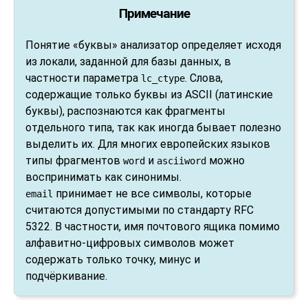
Примечание
Понятие
«
буквы
»
анализатор определяет исходя
из локали, заданной для базы данных, в
частности параметра
. Слова,
lc_ctype
содержащие только буквы из ASCII (латинские
буквы), распознаются как фрагменты
отдельного типа, так как иногда бывает полезно
выделить их. Для многих европейских языков
типы фрагментов
и
можно
word
asciiword
воспринимать как синонимы.
принимает не все символы, которые
email
считаются допустимыми по стандарту RFC
5322. В частности, имя почтового ящика помимо
алфавитно-цифровых символов может
содержать только точку, минус и
подчёркивание.