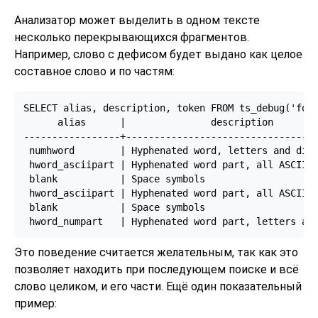
Анализатор может выделить в одном тексте
несколько перекрывающихся фрагментов.
Например, слово с дефисом будет выдано как целое
составное слово и по частям:
SELECT alias, description, token FROM ts_debug('foo-
      alias      |               description        
-----------------+----------------------------------
 numhword        | Hyphenated word, letters and digi
 hword_asciipart | Hyphenated word part, all ASCII  
 blank           | Space symbols                    
 hword_asciipart | Hyphenated word part, all ASCII  
 blank           | Space symbols                    
Это поведение считается желательным, так как это
позволяет находить при последующем поиске и всё
слово целиком, и его части. Ещё один показательный
пример: