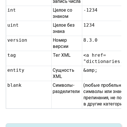
запись числа
int
Целое со
-1234
знаком
uint
Целое без
1234
знака
version
Номер
8.3.0
версии
tag
Тег XML
<a href=​
"dictionaries.h
entity
Сущность
&amp;
XML
blank
Символы-
(любые пробельны
разделители
символы или знаки
препинания, не поп
в другие категории)