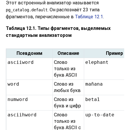
Этот встроенный анализатор называется
. Он распознаёт 23 типа
pg_catalog.default
фрагментов, перечисленные в
Таблице 12.1
.
Таблица 12.1. Типы фрагментов, выделяемых
стандартным анализатором
Псевдоним
Описание
Пример
asciiword
Слово
elephant
только из
букв ASCII
word
Слово из
mañana
любых букв
numword
Слово из
beta1
букв и цифр
asciihword
Слово
up-to-date
только из
букв ASCII с