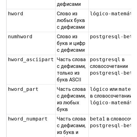
дефисами
hword
Слово из
lógico-matemáti
любых букв
с дефисами
numhword
Слово из
postgresql-beta
букв и цифр
с дефисами
hword_asciipart
Часть слова
postgresql
в
с дефисами,
словосочетании
только из
postgresql-beta
букв ASCII
hword_part
Часть слова
lógico
или
matem
с дефисами,
в словосочетании
из любых
lógico-matemáti
букв
hword_numpart
Часть слова
beta1
в словосоче
с дефисами,
postgresql-beta
из букв и