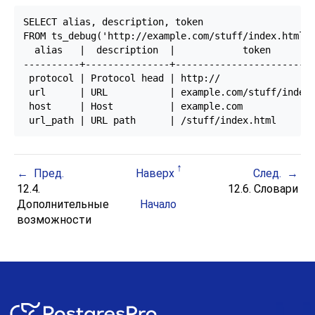
SELECT alias, description, token

FROM ts_debug('http://example.com/stuff/index.html')
  alias   |  description  |            token        
----------+---------------+-------------------------
 protocol | Protocol head | http://

 url      | URL           | example.com/stuff/index.
 host     | Host          | example.com

Пред.
Наверх
След.
12.4.
12.6. Словари
Дополнительные
Начало
возможности