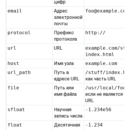
цифр
email
Адрес
foo@example.com
электронной
почты
protocol
Префикс
http://
протокола
url
URL
example.com/stuf
index.html
host
Имя узла
example.com
url_path
Путь в
/stuff/index.ht
адресе URL
как часть URL
file
Путь или
/usr/local/foo.
имя файла
если не является ч
URL
sfloat
Научная
-1.234e56
запись числа
float
Десятичная
-1.234