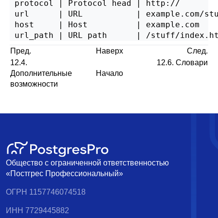
 protocol | Protocol head | http://

 url      | URL           | example.com/stu
 host     | Host          | example.com

Пред.
Наверх
След.
12.4.
12.6. Словари
Дополнительные
Начало
возможности
Общество с ограниченной ответственностью
«Постгрес Профессиональный»
ОГРН 1157746074518
ИНН 7729445882