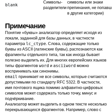
Символы-
символы или знаки
blank
разделители
препинания, не попавш
в другие категории)
Примечание
Понятие
«
буквы
»
анализатор определяет исходя из
локали, заданной для базы данных, в частности
lc_ctype
параметра
. Слова, содержащие только
буквы из ASCII (латинские буквы), распознаются как
фрагменты отдельного типа, так как иногда бывает
полезно выделить их. Для многих европейских языков
word
asciiword
типы фрагментов
и
можно
воспринимать как синонимы.
email
принимает не все символы, которые считаются
допустимыми по стандарту RFC 5322. В частности,
имя почтового ящика помимо алфавитно-цифровых
символов может содержать только точку, минус и
подчёркивание.
Анализатор может выделить в одном тексте несколько
перекрывающихся фрагментов. Например, слово с