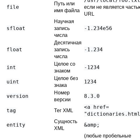
/usr/local/foo.tx
Путь или
file
если не является часть
имя файла
URL
Научная
sfloat
-1.234e56
запись
числа
Десятичная
float
-1.234
запись
числа
Целое со
int
-1234
знаком
Целое без
uint
1234
знака
Номер
version
8.3.0
версии
<a href=​
tag
Тег XML
"dictionaries.htm
Сущность
entity
&amp;
XML
(любые пробельные