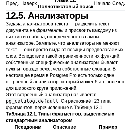
Глава 12.
Пред.
Наверх
Начало
След.
Полнотекстовый поиск
12.5. Анализаторы
Задача анализаторов текста — разделить текст
документа на
фрагменты
и присвоить каждому из
них тип из набора, определённого в самом
анализаторе. Заметьте, что анализаторы не меняют
текст — они просто выдают позиции предполагаемых
слов. Вследствие такой ограниченности их функций,
собственные специфические анализаторы бывают
нужны гораздо реже, чем собственные словари. В
настоящее время в
Postgres Pro
есть только один
встроенный анализатор, который может быть полезен
для широкого круга приложений.
Этот встроенный анализатор называется
pg_catalog.default
. Он распознаёт 23 типа
фрагментов, перечисленные в
Таблице 12.1
.
Таблица 12.1. Типы фрагментов, выделяемых
стандартным анализатором
Псевдоним
Описание
Пример