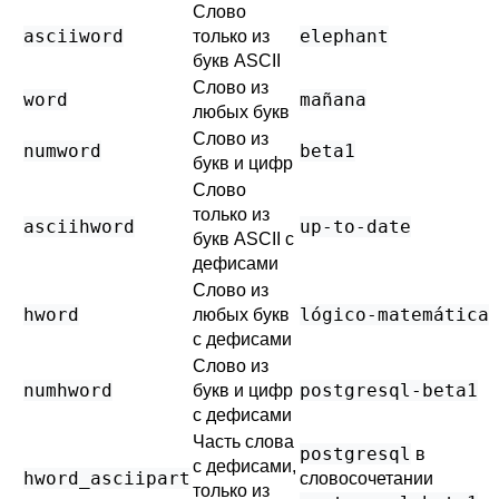
Слово
asciiword
elephant
только из
букв ASCII
Слово из
word
mañana
любых букв
Слово из
numword
beta1
букв и цифр
Слово
только из
asciihword
up-to-date
букв ASCII с
дефисами
Слово из
hword
lógico-matemática
любых букв
с дефисами
Слово из
numhword
postgresql-beta1
букв и цифр
с дефисами
Часть слова
postgresql
в
с дефисами,
hword_asciipart
словосочетании
только из