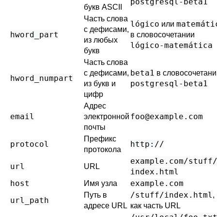
postgresql-beta1
букв ASCII
Часть слова
lógico
matemáti
или
с дефисами,
hword_part
в словосочетании
из любых
lógico-matemática
букв
Часть слова
beta1
с дефисами,
в словосочетани
hword_numpart
postgresql-beta1
из букв и
цифр
Адрес
email
foo@example.com
электронной
почты
Префикс
protocol
http://
протокола
example.com/stuff/
url
URL
index.html
host
example.com
Имя узла
/stuff/index.html
Путь в
,
url_path
адресе URL
как часть URL