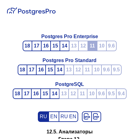
Postgres Pro Enterprise
18
17
16
15
14
13
12
11
10
9.6
Postgres Pro Standard
18
17
16
15
14
13
12
11
10
9.6
9.5
PostgreSQL
18
17
16
15
14
13
12
11
10
9.6
9.5
9.4
RU
EN
RU EN
12.5. Анализаторы