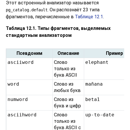
Этот встроенный анализатор называется
. Он распознаёт 23 типа
pg_catalog.default
фрагментов, перечисленные в
Таблице 12.1
.
Таблица 12.1. Типы фрагментов, выделяемых
стандартным анализатором
Псевдоним
Описание
Пример
asciiword
Слово
elephant
только из
букв ASCII
word
Слово из
mañana
любых букв
numword
Слово из
beta1
букв и цифр
asciihword
Слово
up-to-date
только из
букв ASCII с