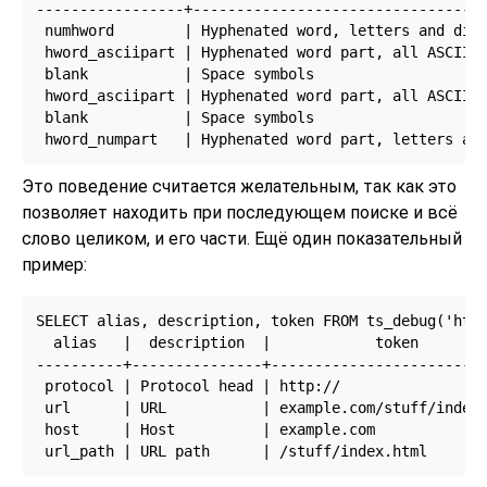
-----------------+----------------------------------
 numhword        | Hyphenated word, letters and digi
 hword_asciipart | Hyphenated word part, all ASCII  
 blank           | Space symbols                    
 hword_asciipart | Hyphenated word part, all ASCII  
 blank           | Space symbols                    
Это поведение считается желательным, так как это
позволяет находить при последующем поиске и всё
слово целиком, и его части. Ещё один показательный
пример:
SELECT alias, description, token FROM ts_debug('http
  alias   |  description  |            token        
----------+---------------+-------------------------
 protocol | Protocol head | http://

 url      | URL           | example.com/stuff/index.
 host     | Host          | example.com
