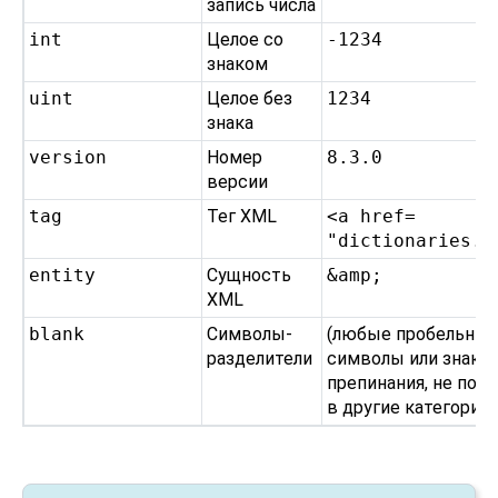
запись числа
int
Целое со
-1234
знаком
uint
Целое без
1234
знака
version
Номер
8.3.0
версии
tag
Тег XML
<a href=​
"dictionaries.h
entity
Сущность
&amp;
XML
blank
Символы-
(любые пробельны
разделители
символы или знаки
препинания, не поп
в другие категории)