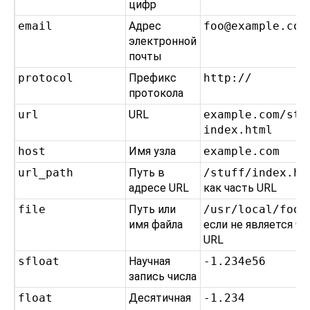
цифр
email
Адрес
foo@example.com
электронной
почты
protocol
Префикс
http://
протокола
url
URL
example.com/stuf
index.html
host
Имя узла
example.com
url_path
Путь в
/stuff/index.ht
адресе URL
как часть URL
file
Путь или
/usr/local/foo.
имя файла
если не является ч
URL
sfloat
Научная
-1.234e56
запись числа
float
Десятичная
-1.234