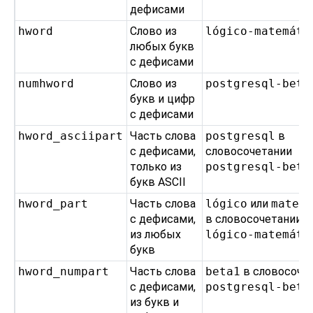
дефисами
hword
Слово из
lógico-matemáti
любых букв
с дефисами
numhword
Слово из
postgresql-beta
букв и цифр
с дефисами
hword_asciipart
Часть слова
postgresql
в
с дефисами,
словосочетании
только из
postgresql-beta
букв ASCII
hword_part
Часть слова
lógico
или
matem
с дефисами,
в словосочетании
из любых
lógico-matemáti
букв
hword_numpart
Часть слова
beta1
в словосоче
с дефисами,
postgresql-beta
из букв и