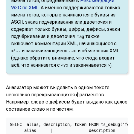
имена тегов, определённые в
Рекомендации
W3C по XML
. А именно поддерживаются только
имена тегов, которые начинаются с буквы из
ASCII, знака подчёркивания или двоеточия и
содержат только буквы, цифры, дефисы, знаки
подчёркивания и двоеточия.
также
tag
включает комментарии XML, начинающиеся с
и заканчивающиеся
, и объявления XML
<!--
-->
(однако обратите внимание, что сюда входит
всё, что начинается с
и заканчивается
).
<?x
>
Анализатор может выделить в одном тексте
несколько перекрывающихся фрагментов.
Например, слово с дефисом будет выдано как целое
составное слово и по частям:
SELECT alias, description, token FROM ts_debug('foo-
      alias      |               description        