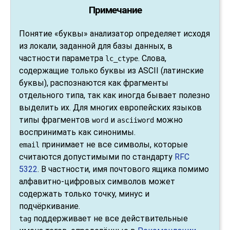
Примечание
Понятие
«
буквы
»
анализатор определяет исходя
из локали, заданной для базы данных, в
частности параметра
. Слова,
lc_ctype
содержащие только буквы из ASCII (латинские
буквы), распознаются как фрагменты
отдельного типа, так как иногда бывает полезно
выделить их. Для многих европейских языков
типы фрагментов
и
можно
word
asciiword
воспринимать как синонимы.
принимает не все символы, которые
email
считаются допустимыми по стандарту
RFC
5322
. В частности, имя почтового ящика помимо
алфавитно-цифровых символов может
содержать только точку, минус и
подчёркивание.
поддерживает не все действительные
tag