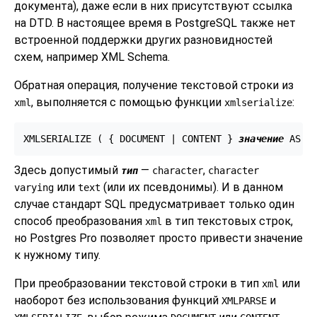
документа),
даже если в них присутствуют ссылка
на DTD. В настоящее время в
PostgreSQL
также нет
встроенной поддержки других разновидностей
схем, например XML Schema.
Обратная операция, получение текстовой строки из
, выполняется с помощью функции
:
xml
xmlserialize
XMLSERIALIZE ( { DOCUMENT | CONTENT } 
значение
 AS 
т
Здесь допустимый
—
,
тип
character
character
или
(или их псевдонимы). И в данном
varying
text
случае стандарт SQL предусматривает только один
способ преобразования
в тип текстовых строк,
xml
но Postgres Pro позволяет просто привести значение
к нужному типу.
При преобразовании текстовой строки в тип
или
xml
наоборот без использования функций
и
XMLPARSE