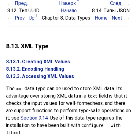
Пред.
Наверх
След.
8.12. Тип
UUID
Начало
8.14. Типы
JSON
Prev
Up
Chapter 8. Data Types
Home
Next
8.13.
XML
Type
8.13.1. Creating XML Values
8.13.2. Encoding Handling
8.13.3. Accessing XML Values
The
data type can be used to store XML data. Its
xml
advantage over storing XML data in a
field is that it
text
checks the input values for well-formedness, and there
are support functions to perform type-safe operations on
it; see
Section 9.14
. Use of this data type requires the
installation to have been built with
configure --with-
.
libxml