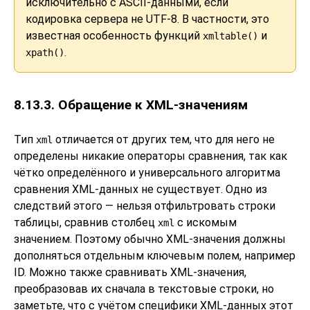
исключительно с ASCII-данными, если
кодировка сервера не UTF-8. В частности, это
известная особенность функций
и
xmltable()
.
xpath()
8.13.3. Обращение к XML-значениям
Тип
отличается от других тем, что для него не
xml
определены никакие операторы сравнения, так как
чётко определённого и универсального алгоритма
сравнения XML-данных не существует. Одно из
следствий этого — нельзя отфильтровать строки
таблицы, сравнив столбец
с искомым
xml
значением. Поэтому обычно XML-значения должны
дополняться отдельным ключевым полем, например
ID. Можно также сравнивать XML-значения,
преобразовав их сначала в текстовые строки, но
заметьте, что с учётом специфики XML-данных этот