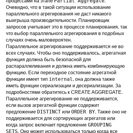
Partial Aggregate
процессами на этапе
.
Очевидно, что в такой ситуации использование
параллельного агрегирования не даст никакого
выигрыша производительности. Планировщик
запросов учитывает это в процессе планирования, так
что выбор параллельного агрегирования в подобных
случаях очень маловероятен.
Параллельное агрегирование поддерживается не во
всех случаях. Чтобы оно поддерживалось, агрегатная
функция должна быть
безопасной
для
распараллеливания и должна иметь комбинирующую
функцию. Если переходное состояние агрегатной
internal
функции имеет тип
, она должна также
иметь функции сериализации и десериализации. За
подробностями обратитесь к
CREATE AGGREGATE
.
Параллельное агрегирование не поддерживается,
если вызов агрегатной функции содержит
DISTINCT
ORDER BY
предложение
или
. Также оно не
поддерживается для сортирующих агрегатов или
GROUPING
когда запрос включает предложение
SETS
. Оно может использоваться только когда все