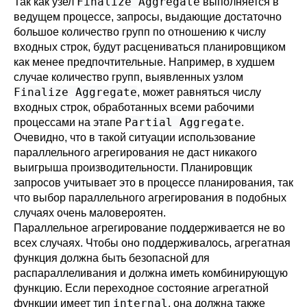
Finalize Aggregate
Так как узел
выполняется в
ведущем процессе, запросы, выдающие достаточно
большое количество групп по отношению к числу
входных строк, будут расцениваться планировщиком
как менее предпочтительные. Например, в худшем
случае количество групп, выявленных узлом
Finalize Aggregate
, может равняться числу
входных строк, обработанных всеми рабочими
Partial Aggregate
процессами на этапе
.
Очевидно, что в такой ситуации использование
параллельного агрегирования не даст никакого
выигрыша производительности. Планировщик
запросов учитывает это в процессе планирования, так
что выбор параллельного агрегирования в подобных
случаях очень маловероятен.
Параллельное агрегирование поддерживается не во
всех случаях. Чтобы оно поддерживалось, агрегатная
функция должна быть
безопасной
для
распараллеливания и должна иметь комбинирующую
функцию. Если переходное состояние агрегатной
internal
функции имеет тип
, она должна также