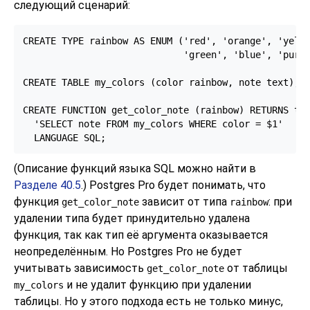
следующий сценарий:
CREATE TYPE rainbow AS ENUM ('red', 'orange', 'yello
                             'green', 'blue', 'purpl
CREATE TABLE my_colors (color rainbow, note text);

CREATE FUNCTION get_color_note (rainbow) RETURNS tex
  'SELECT note FROM my_colors WHERE color = $1'

  LANGUAGE SQL;
(Описание функций языка SQL можно найти в
Разделе 40.5
.)
Postgres Pro
будет понимать, что
функция
зависит от типа
: при
get_color_note
rainbow
удалении типа будет принудительно удалена
функция, так как тип её аргумента оказывается
неопределённым. Но
Postgres Pro
не будет
учитывать зависимость
от таблицы
get_color_note
и не удалит функцию при удалении
my_colors
таблицы. Но у этого подхода есть не только минус,