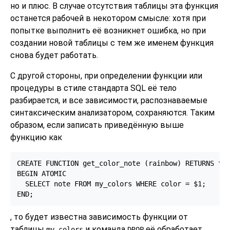
но и плюс. В случае отсутствия таблицы эта функция
останется рабочей в некотором смысле: хотя при
попытке выполнить её возникнет ошибка, но при
создании новой таблицы с тем же именем функция
снова будет работать.
С другой стороны, при определении функции или
процедуры в стиле стандарта SQL её тело
разбирается, и все зависимости, распознаваемые
синтаксическим анализатором, сохраняются. Таким
образом, если записать приведённую выше
функцию как
CREATE FUNCTION get_color_note (rainbow) RETURNS tex
BEGIN ATOMIC

  SELECT note FROM my_colors WHERE color = $1;

END;
, то будет известна зависимость функции от
таблицы
и команда
её обработает.
my_colors
DROP