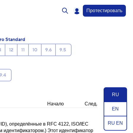
Протестировать
ro Standard
3
12
11
10
9.6
9.5
9.4
RU
Начало
След.
EN
RU EN
UID), определённые в
RFC 4122
, ISO/IEC
м идентификатором.) Этот идентификатор