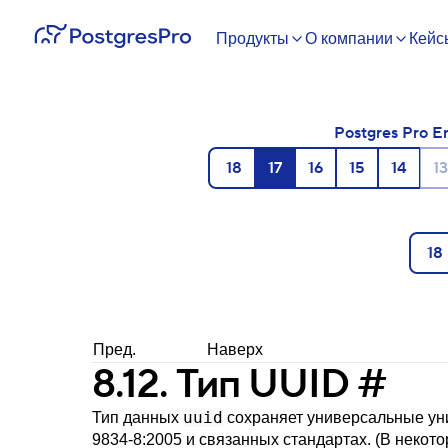
Продукты
О компании
Кейс
Postgres Pro E
18
17
16
15
14
13
18
Пред.
Наверх
8.12. Тип
UUID
#
uuid
Тип данных
сохраняет универсальные уник
9834-8:2005 и связанных стандартах. (В некот