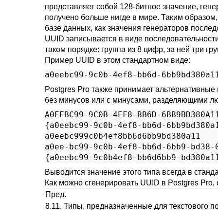
представляет собой 128-битное значение, ген
получено больше нигде в мире. Таким образом,
базе данных, как значения генераторов послед
UUID записывается в виде последовательности
таком порядке: группа из 8 цифр, за ней три гр
Пример UUID в этом стандартном виде:
a0eebc99-9c0b-4ef8-bb6d-6bb9bd380a1
Postgres Pro
также принимает альтернативные в
без минусов или с минусами, разделяющими л
A0EEBC99-9C0B-4EF8-BB6D-6BB9BD380A11
{a0eebc99-9c0b-4ef8-bb6d-6bb9bd380a1
a0eebc999c0b4ef8bb6d6bb9bd380a11

a0ee-bc99-9c0b-4ef8-bb6d-6bb9-bd38-0
{a0eebc99-9c0b4ef8-bb6d6bb9-bd380a1
Выводится значение этого типа всегда в станд
Как можно сгенерировать UUID в
Postgres Pro
,
Пред.
8.11. Типы, предназначенные для текстового п