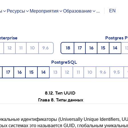
EN
ы
Ресурсы
Мероприятия
Образование
...
nterprise
Postgres P
12
11
10
9.6
18
17
16
15
14
1
PostgreSQL
17
16
15
14
13
12
11
10
9.6
9.5
8.12. Тип
UUID
Глава 8. Типы данных
альные идентификаторы (Universally Unique Identifiers, U
орых системах это называется
GUID, глобальным уникальны