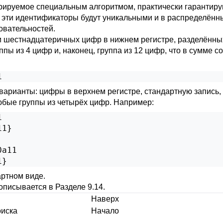
ерируемое специальным алгоритмом, практически гарантиру
 эти идентификаторы будут уникальными и в распределённы
овательностей.
 шестнадцатеричных цифр в нижнем регистре, разделённых 
уппы из 4 цифр и, наконец, группа из 12 цифр, что в сумме 
1
арианты: цифры в верхнем регистре, стандартную запись, 
юбые группы из четырёх цифр. Например:


1}

a11

1}
артном виде.
 описывается в
Разделе 9.14
.
Наверх
оиска
Начало