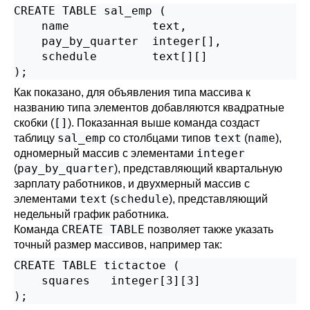
CREATE TABLE sal_emp (

    name            text,

    pay_by_quarter  integer[],

    schedule        text[][]

);
Как показано, для объявления типа массива к
названию типа элементов добавляются квадратные
[]
скобки (
). Показанная выше команда создаст
sal_emp
text
name
таблицу
со столбцами типов
(
),
integer
одномерный массив с элементами
pay_by_quarter
(
), представляющий квартальную
зарплату работников, и двухмерный массив с
text
schedule
элементами
(
), представляющий
недельный график работника.
CREATE TABLE
Команда
позволяет также указать
точный размер массивов, например так:
CREATE TABLE tictactoe (

    squares   integer[3][3]

);