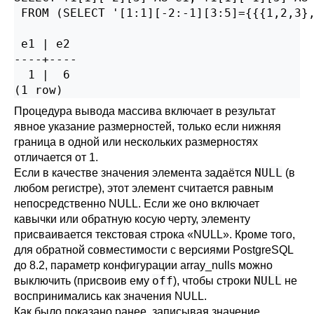
 FROM (SELECT '[1:1][-2:-1][3:5]={{{1,2,3},
 e1 | e2

----+----

  1 |  6

(1 row)
Процедура вывода массива включает в результат
явное указание размерностей, только если нижняя
граница в одной или нескольких размерностях
отличается от 1.
NULL
Если в качестве значения элемента задаётся
(в
любом регистре), этот элемент считается равным
непосредственно NULL. Если же оно включает
кавычки или обратную косую черту, элементу
присваивается текстовая строка
«
NULL
»
. Кроме того,
для обратной совместимости с версиями
PostgreSQL
до 8.2, параметр конфигурации
array_nulls
можно
off
NULL
выключить (присвоив ему
), чтобы строки
не
воспринимались как значения NULL.
Как было показано ранее, записывая значение