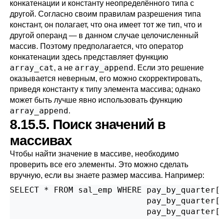
конкатенации и константу неопределённого типа с
другой. Согласно своим правилам разрешения типа
констант, он полагает, что она имеет тот же тип, что и
другой операнд — в данном случае целочисленный
массив. Поэтому предполагается, что оператор
конкатенации здесь представляет функцию
array_cat
array_append
, а не
. Если это решение
оказывается неверным, его можно скорректировать,
приведя константу к типу элемента массива; однако
может быть лучше явно использовать функцию
array_append
.
8.15.5. Поиск значений в
массивах
Чтобы найти значение в массиве, необходимо
проверить все его элементы. Это можно сделать
вручную, если вы знаете размер массива. Например:
SELECT * FROM sal_emp WHERE pay_by_quarter[
                            pay_by_quarter[
                            pay_by_quarter[