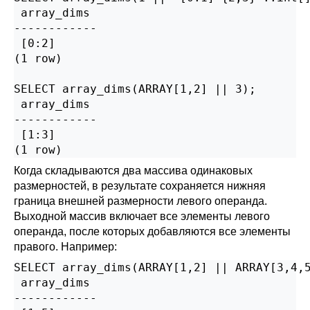
 array_dims

------------

 [0:2]

(1 row)

SELECT array_dims(ARRAY[1,2] || 3);

 array_dims

------------

 [1:3]

(1 row)
Когда складываются два массива одинаковых
размерностей, в результате сохраняется нижняя
граница внешней размерности левого операнда.
Выходной массив включает все элементы левого
операнда, после которых добавляются все элементы
правого. Например:
SELECT array_dims(ARRAY[1,2] || ARRAY[3,4,5
 array_dims

------------
