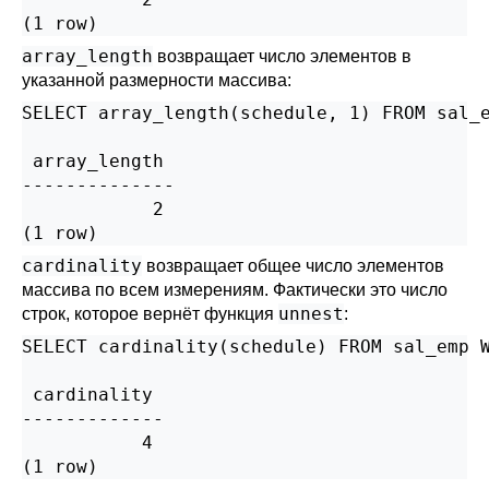
(1 row)
array_length
возвращает число элементов в
указанной размерности массива:
SELECT array_length(schedule, 1) FROM sal_e
 array_length

--------------

            2

(1 row)
cardinality
возвращает общее число элементов
массива по всем измерениям. Фактически это число
unnest
строк, которое вернёт функция
:
SELECT cardinality(schedule) FROM sal_emp W
 cardinality

-------------

           4

(1 row)