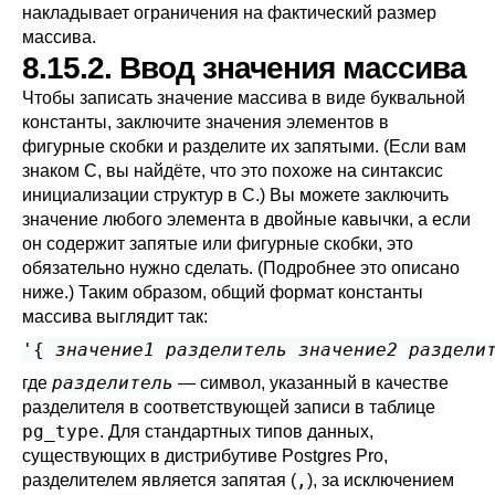
накладывает ограничения на фактический размер
массива.
8.15.2. Ввод значения массива
Чтобы записать значение массива в виде буквальной
константы, заключите значения элементов в
фигурные скобки и разделите их запятыми. (Если вам
знаком C, вы найдёте, что это похоже на синтаксис
инициализации структур в C.) Вы можете заключить
значение любого элемента в двойные кавычки, а если
он содержит запятые или фигурные скобки, это
обязательно нужно сделать. (Подробнее это описано
ниже.) Таким образом, общий формат константы
массива выглядит так:
'{ 
значение1
разделитель
значение2
раздели
разделитель
где
— символ, указанный в качестве
разделителя в соответствующей записи в таблице
pg_type
. Для стандартных типов данных,
существующих в дистрибутиве
Postgres Pro
,
,
разделителем является запятая (
), за исключением