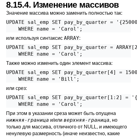
8.15.4. Изменение массивов
Значение массива можно заменить полностью так:
UPDATE sal_emp SET pay_by_quarter = '{25000
    WHERE name = 'Carol';
ARRAY
или используя синтаксис
:
UPDATE sal_emp SET pay_by_quarter = ARRAY[2
    WHERE name = 'Carol';
Также можно изменить один элемент массива:
UPDATE sal_emp SET pay_by_quarter[4] = 1500
    WHERE name = 'Bill';
или срез:
UPDATE sal_emp SET pay_by_quarter[1:2] = '{
    WHERE name = 'Carol';
При этом в указании среза может быть опущена
нижняя-граница
верхняя-граница
и/или
, но
только для массива, отличного от NULL, и имеющего
ненулевую размерность (иначе неизвестно, какие