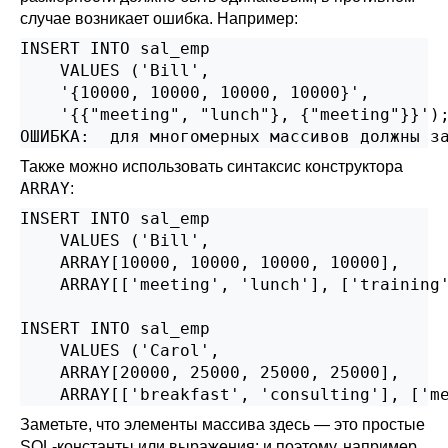
случае возникает ошибка. Например:
INSERT INTO sal_emp

    VALUES ('Bill',

    '{10000, 10000, 10000, 10000}',

    '{{"meeting", "lunch"}, {"meeting"}}');
ОШИБКА:  для многомерных массивов должны з
Также можно использовать синтаксис конструктора
ARRAY
:
INSERT INTO sal_emp

    VALUES ('Bill',

    ARRAY[10000, 10000, 10000, 10000],

    ARRAY[['meeting', 'lunch'], ['training'
INSERT INTO sal_emp

    VALUES ('Carol',

    ARRAY[20000, 25000, 25000, 25000],

    ARRAY[['breakfast', 'consulting'], ['m
Заметьте, что элементы массива здесь — это простые
SQL-константы или выражения; и поэтому, например