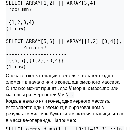
SELECT ARRAY[1,2] || ARRAY[3,4];

 ?column?

-----------

 {1,2,3,4}

(1 row)

SELECT ARRAY[5,6] || ARRAY[[1,2],[3,4]];

      ?column?

---------------------

 {{5,6},{1,2},{3,4}}

(1 row)
Оператор конкатенации позволяет вставить один
элемент в начало или в конец одномерного массива.
N
Он также может принять два
-мерных массива или
N
N+1
массивы размерностей
и
.
Когда в начало или конец одномерного массива
вставляется один элемент, в образованном в
результате массиве будет та же нижняя граница, что и
в массиве-операнде. Например:
SELECT array_dims(1 || '[0:1]={2,3}'::int[]