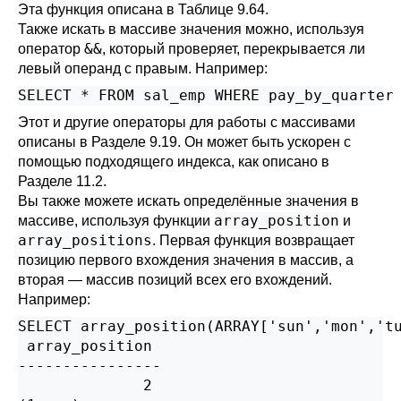
Эта функция описана в
Таблице 9.64
.
Также искать в массиве значения можно, используя
&&
оператор
, который проверяет, перекрывается ли
левый операнд с правым. Например:
SELECT * FROM sal_emp WHERE pay_by_quarter
Этот и другие операторы для работы с массивами
описаны в
Разделе 9.19
. Он может быть ускорен с
помощью подходящего индекса, как описано в
Разделе 11.2
.
Вы также можете искать определённые значения в
array_position
массиве, используя функции
и
array_positions
. Первая функция возвращает
позицию первого вхождения значения в массив, а
вторая — массив позиций всех его вхождений.
Например:
SELECT array_position(ARRAY['sun','mon','tu
 array_position

----------------

              2
