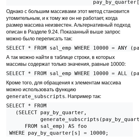
                            pay_by_quarter
Однако с большим массивами этот метод становится
утомительным, и к тому же он не работает, когда
размер массива неизвестен. Альтернативный подход
описан в
Разделе 9.24
. Показанный выше запрос
можно было переписать так:
SELECT * FROM sal_emp WHERE 10000 = ANY (p
А так можно найти в таблице строки, в которых
массивы содержат только значения, равные 10000:
SELECT * FROM sal_emp WHERE 10000 = ALL (p
Кроме того, для обращения к элементам массива
можно использовать функцию
generate_subscripts
. Например так:
SELECT * FROM

   (SELECT pay_by_quarter,

           generate_subscripts(pay_by_quart
      FROM sal_emp) AS foo

 WHERE pay_by_quarter[s] = 10000;