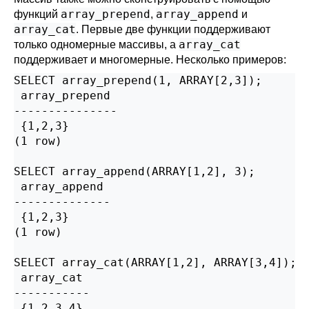
array_prepend
array_append
функций
,
и
array_cat
. Первые две функции поддерживают
array_cat
только одномерные массивы, а
поддерживает и многомерные. Несколько примеров:
SELECT array_prepend(1, ARRAY[2,3]);

 array_prepend

---------------

 {1,2,3}

(1 row)

SELECT array_append(ARRAY[1,2], 3);

 array_append

--------------

 {1,2,3}

(1 row)

SELECT array_cat(ARRAY[1,2], ARRAY[3,4]);

 array_cat

-----------

 {1,2,3,4}
