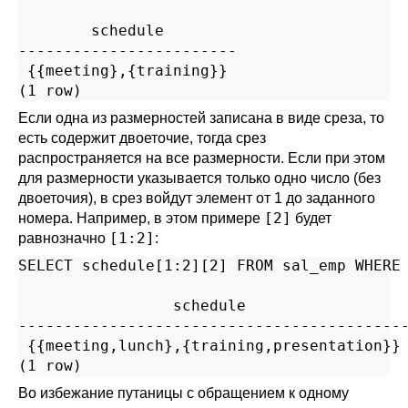
        schedule

------------------------

 {{meeting},{training}}

(1 row)
Если одна из размерностей записана в виде среза, то
есть содержит двоеточие, тогда срез
распространяется на все размерности. Если при этом
для размерности указывается только одно число (без
двоеточия), в срез войдут элемент от 1 до заданного
[2]
номера. Например, в этом примере
будет
[1:2]
равнозначно
:
SELECT schedule[1:2][2] FROM sal_emp WHERE 
                 schedule

-------------------------------------------
 {{meeting,lunch},{training,presentation}}

(1 row)
Во избежание путаницы с обращением к одному