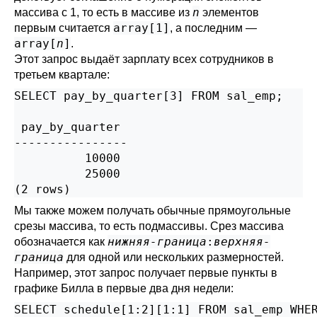
n
массива с 1, то есть в массиве из
элементов
array[1]
первым считается
, а последним —
array[
n
]
.
Этот запрос выдаёт зарплату всех сотрудников в
третьем квартале:
SELECT pay_by_quarter[3] FROM sal_emp;

 pay_by_quarter

----------------

          10000

          25000

(2 rows)
Мы также можем получать обычные прямоугольные
срезы массива, то есть подмассивы. Срез массива
нижняя-граница
:
верхняя-
обозначается как
граница
для одной или нескольких размерностей.
Например, этот запрос получает первые пункты в
графике Билла в первые два дня недели:
SELECT schedule[1:2][1:1] FROM sal_emp WHER