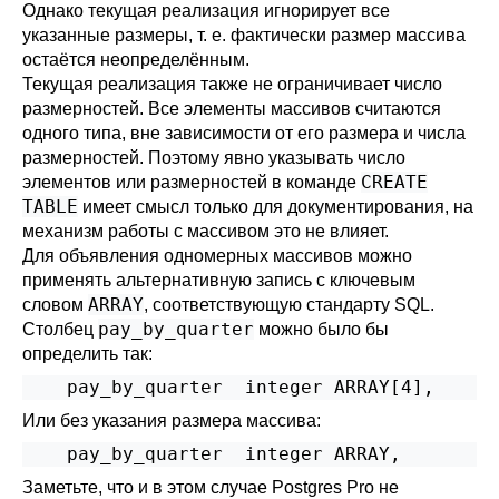
Однако текущая реализация игнорирует все
указанные размеры, т. е. фактически размер массива
остаётся неопределённым.
Текущая реализация также не ограничивает число
размерностей. Все элементы массивов считаются
одного типа, вне зависимости от его размера и числа
размерностей. Поэтому явно указывать число
CREATE
элементов или размерностей в команде
TABLE
имеет смысл только для документирования, на
механизм работы с массивом это не влияет.
Для объявления одномерных массивов можно
применять альтернативную запись с ключевым
ARRAY
словом
, соответствующую стандарту SQL.
pay_by_quarter
Столбец
можно было бы
определить так:
    pay_by_quarter  integer ARRAY[4],
Или без указания размера массива:
    pay_by_quarter  integer ARRAY,
Заметьте, что и в этом случае
Postgres Pro
не