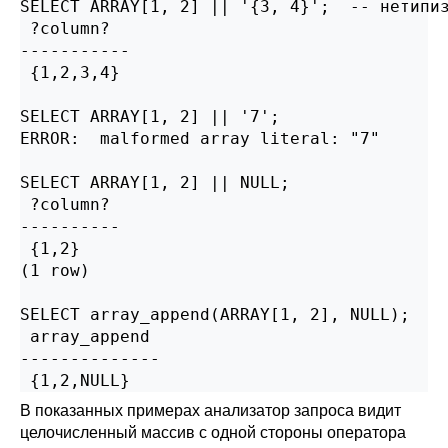
SELECT ARRAY[1, 2] || '{3, 4}';  -- нетипиз
 ?column?

-----------

 {1,2,3,4}

SELECT ARRAY[1, 2] || '7';                 
ERROR:  malformed array literal: "7"

SELECT ARRAY[1, 2] || NULL;                
 ?column?

----------

 {1,2}

(1 row)

SELECT array_append(ARRAY[1, 2], NULL);    
 array_append

--------------

 {1,2,NULL}
В показанных примерах анализатор запроса видит
целочисленный массив с одной стороны оператора