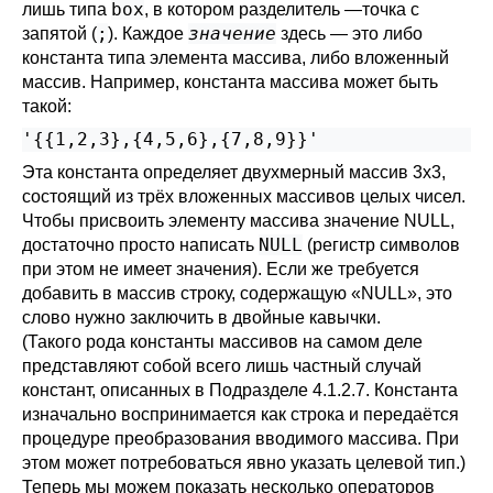
box
лишь типа
, в котором разделитель —точка с
;
значение
запятой (
). Каждое
здесь — это либо
константа типа элемента массива, либо вложенный
массив. Например, константа массива может быть
такой:
'{{1,2,3},{4,5,6},{7,8,9}}'
Эта константа определяет двухмерный массив 3x3,
состоящий из трёх вложенных массивов целых чисел.
Чтобы присвоить элементу массива значение NULL,
NULL
достаточно просто написать
(регистр символов
при этом не имеет значения). Если же требуется
добавить в массив строку, содержащую
«
NULL
»
, это
слово нужно заключить в двойные кавычки.
(Такого рода константы массивов на самом деле
представляют собой всего лишь частный случай
констант, описанных в
Подразделе 4.1.2.7
. Константа
изначально воспринимается как строка и передаётся
процедуре преобразования вводимого массива. При
этом может потребоваться явно указать целевой тип.)
Теперь мы можем показать несколько операторов