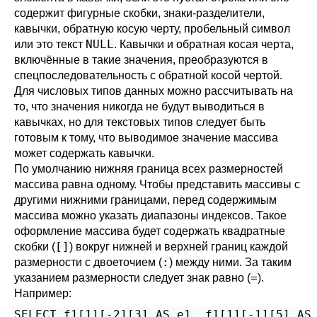
содержит фигурные скобки, знаки-разделители,
кавычки, обратную косую черту, пробельный символ
NULL
или это текст
. Кавычки и обратная косая черта,
включённые в такие значения, преобразуются в
спецпоследовательность с обратной косой чертой.
Для числовых типов данных можно рассчитывать на
то, что значения никогда не будут выводиться в
кавычках, но для текстовых типов следует быть
готовым к тому, что выводимое значение массива
может содержать кавычки.
По умолчанию нижняя граница всех размерностей
массива равна одному. Чтобы представить массивы с
другими нижними границами, перед содержимым
массива можно указать диапазоны индексов. Такое
оформление массива будет содержать квадратные
[]
скобки (
) вокруг нижней и верхней границ каждой
:
размерности с двоеточием (
) между ними. За таким
=
указанием размерности следует знак равно (
).
Например:
SELECT f1[1][-2][3] AS e1, f1[1][-1][5] AS 