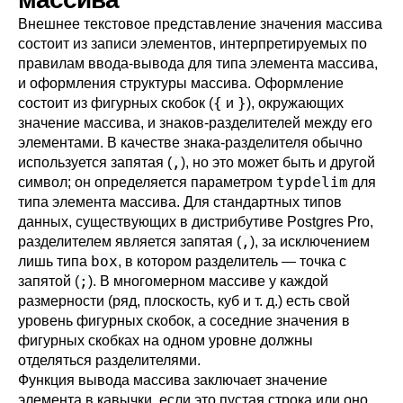
Внешнее текстовое представление значения массива
состоит из записи элементов, интерпретируемых по
правилам ввода-вывода для типа элемента массива,
и оформления структуры массива. Оформление
{
}
состоит из фигурных скобок (
и
), окружающих
значение массива, и знаков-разделителей между его
элементами. В качестве знака-разделителя обычно
,
используется запятая (
), но это может быть и другой
typdelim
символ; он определяется параметром
для
типа элемента массива. Для стандартных типов
данных, существующих в дистрибутиве
Postgres Pro
,
,
разделителем является запятая (
), за исключением
box
лишь типа
, в котором разделитель — точка с
;
запятой (
). В многомерном массиве у каждой
размерности (ряд, плоскость, куб и т. д.) есть свой
уровень фигурных скобок, а соседние значения в
фигурных скобках на одном уровне должны
отделяться разделителями.
Функция вывода массива заключает значение
элемента в кавычки, если это пустая строка или оно