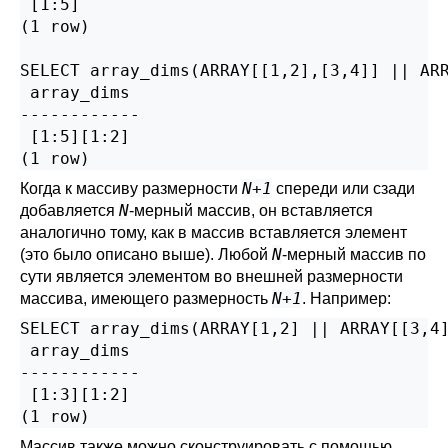
 [1:5]

(1 row)

SELECT array_dims(ARRAY[[1,2],[3,4]] || ARR
 array_dims

------------

 [1:5][1:2]

(1 row)
N+1
Когда к массиву размерности
спереди или сзади
N
добавляется
-мерный массив, он вставляется
аналогично тому, как в массив вставляется элемент
N
(это было описано выше). Любой
-мерный массив по
сути является элементом во внешней размерности
N+1
массива, имеющего размерность
. Например:
SELECT array_dims(ARRAY[1,2] || ARRAY[[3,4]
 array_dims

------------

 [1:3][1:2]

(1 row)
Массив также можно сконструировать с помощью