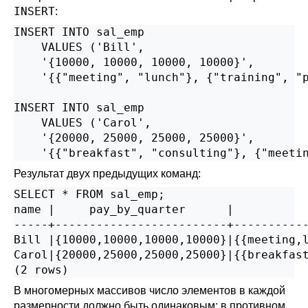
INSERT
:
INSERT INTO sal_emp

    VALUES ('Bill',

    '{10000, 10000, 10000, 10000}',

    '{{"meeting", "lunch"}, {"training", "p
INSERT INTO sal_emp

    VALUES ('Carol',

    '{20000, 25000, 25000, 25000}',

    '{{"breakfast", "consulting"}, {"meeti
Результат двух предыдущих команд:
SELECT * FROM sal_emp;

name |     pay_by_quarter      |           
-----+-------------------------+-----------
Bill |{10000,10000,10000,10000}|{{meeting,l
Carol|{20000,25000,25000,25000}|{{breakfast
(2 rows)
В многомерных массивов число элементов в каждой
размерности должно быть одинаковым; в противном