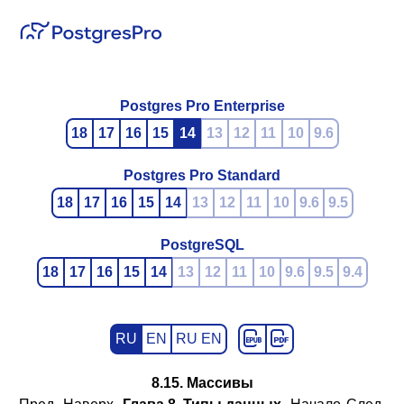
Postgres Pro Enterprise
18
17
16
15
14
13
12
11
10
9.6
Postgres Pro Standard
18
17
16
15
14
13
12
11
10
9.6
9.5
PostgreSQL
18
17
16
15
14
13
12
11
10
9.6
9.5
9.4
RU
EN
RU EN
8.15. Массивы