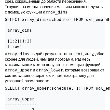
срез, сокращённый до области пересечения.
Текущие размеры значения массива можно получить
array_dims
с помощью функции
:
SELECT array_dims(schedule) FROM sal_emp WH
 array_dims

------------

 [1:2][1:2]

(1 row)
array_dims
text
выдаёт результат типа
, что удобно
скорее для людей, чем для программ. Размеры
массива также можно получить с помощью функций
array_upper
array_lower
и
, которые возвращают
соответственно верхнюю и нижнюю границу для
указанной размерности:
SELECT array_upper(schedule, 1) FROM sal_em
 array_upper

-------------

           2
