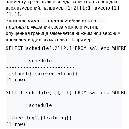
элементу, срезы лучше всегда записывать явно для
[1:2][1:1]
[2]
всех измерений, например
вместо
[1:1]
.
нижняя-граница
верхняя-
Значения
и/или
граница
в указании среза можно опустить;
опущенная граница заменяется нижним или верхним
пределом индексов массива. Например:
SELECT schedule[:2][2:] FROM sal_emp WHERE 
        schedule

------------------------

 {{lunch},{presentation}}

(1 row)

SELECT schedule[:][1:1] FROM sal_emp WHERE 
        schedule

------------------------

 {{meeting},{training}}

(1 row)