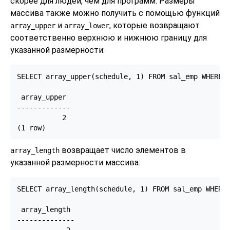
скорее для людей, чем для программ. Размеры
массива также можно получить с помощью функций
и
, которые возвращают
array_upper
array_lower
соответственно верхнюю и нижнюю границу для
указанной размерности:
SELECT array_upper(schedule, 1) FROM sal_emp WHERE n
 array_upper

-------------

           2

(1 row)
возвращает число элементов в
array_length
указанной размерности массива:
SELECT array_length(schedule, 1) FROM sal_emp WHERE 
 array_length

--------------

            2
