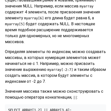
существовавшими ранее и новыми, принимают
значения NULL. Например, если массив
myarray
содержит 4 элемента, после присвоения значения
элементу
его длина будет равна 6, а
myarray[6]
будет содержать NULL. В настоящее
myarray[5]
время подобное расширение поддерживается
только для одномерных, но не многомерных
массивов.
Определяя элементы по индексам, можно создавать
массивы, в которых нумерация элементов может
начинаться не с 1. Например, можно присвоить
значение выражению
и таким образом
myarray[-2:7]
создать массив, в котором будут элементы с
индексами от -2 до 7.
Значения массива также можно сконструировать с
помощью оператора конкатенации,
:
||
SELECT ARRAY[1,2] || ARRAY[3,4];
