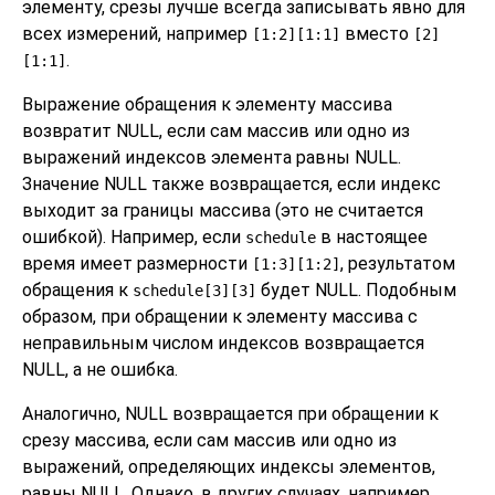
элементу, срезы лучше всегда записывать явно для
всех измерений, например
вместо
[1:2][1:1]
[2]
.
[1:1]
Выражение обращения к элементу массива
возвратит NULL, если сам массив или одно из
выражений индексов элемента равны NULL.
Значение NULL также возвращается, если индекс
выходит за границы массива (это не считается
ошибкой). Например, если
в настоящее
schedule
время имеет размерности
, результатом
[1:3][1:2]
обращения к
будет NULL. Подобным
schedule[3][3]
образом, при обращении к элементу массива с
неправильным числом индексов возвращается
NULL, а не ошибка.
Аналогично, NULL возвращается при обращении к
срезу массива, если сам массив или одно из
выражений, определяющих индексы элементов,
равны NULL. Однако, в других случаях, например,