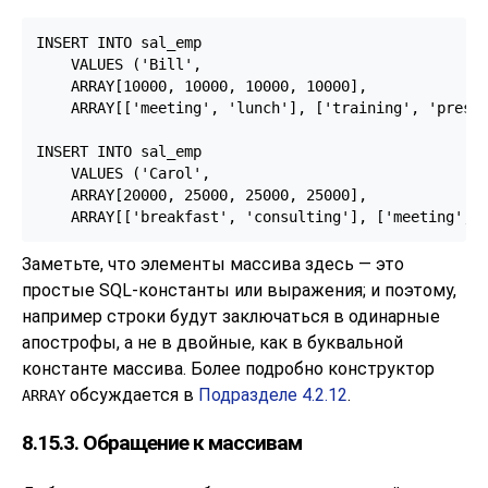
INSERT INTO sal_emp

    VALUES ('Bill',

    ARRAY[10000, 10000, 10000, 10000],

    ARRAY[['meeting', 'lunch'], ['training', 'presen
INSERT INTO sal_emp

    VALUES ('Carol',

    ARRAY[20000, 25000, 25000, 25000],

    ARRAY[['breakfast', 'consulting'], ['meeting', 
Заметьте, что элементы массива здесь — это
простые SQL-константы или выражения; и поэтому,
например строки будут заключаться в одинарные
апострофы, а не в двойные, как в буквальной
константе массива. Более подробно конструктор
обсуждается в
Подразделе 4.2.12
.
ARRAY
8.15.3. Обращение к массивам