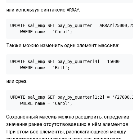
или используя синтаксис
:
ARRAY
UPDATE sal_emp SET pay_by_quarter = ARRAY[25000,2500
    WHERE name = 'Carol';
Также можно изменить один элемент массива:
UPDATE sal_emp SET pay_by_quarter[4] = 15000

    WHERE name = 'Bill';
или срез:
UPDATE sal_emp SET pay_by_quarter[1:2] = '{27000,270
    WHERE name = 'Carol';
Сохранённый массив можно расширить, определив
значения ранее отсутствовавших в нём элементов.
При этом все элементы, располагающиеся между