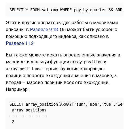
SELECT * FROM sal_emp WHERE pay_by_quarter && ARRAY
Этот и другие операторы для работы с массивами
описаны в
Разделе 9.18
. Он может быть ускорен с
помощью подходящего индекса, как описано в
Разделе 11.2
.
Вы также можете искать определённые значения в
массиве, используя функции
и
array_position
. Первая функция возвращает
array_positions
позицию первого вхождения значения в массив, а
вторая — массив позиций всех его вхождений.
Например:
SELECT array_position(ARRAY['sun','mon','tue','wed',
 array_positions

-----------------

 2
