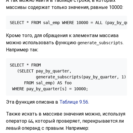
А так можно найти в таблице строки, в которых
массивы содержат только значения, равные 10000:
SELECT * FROM sal_emp WHERE 10000 = ALL (pay_by_qua
Кроме того, для обращения к элементам массива
можно использовать функцию
.
generate_subscripts
Например так:
SELECT * FROM

   (SELECT pay_by_quarter,

           generate_subscripts(pay_by_quarter, 1) AS
      FROM sal_emp) AS foo

 WHERE pay_by_quarter[s] = 10000;
Эта функция описана в
Таблице 9.56
.
Также искать в массиве значения можно, используя
оператор
, который проверяет, перекрывается ли
&&
левый операнд с правым. Например: