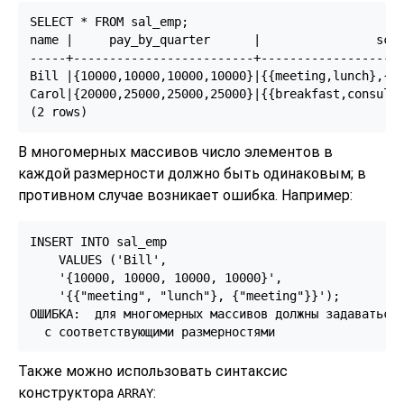
SELECT * FROM sal_emp;

name |     pay_by_quarter      |                sche
-----+-------------------------+--------------------
Bill |{10000,10000,10000,10000}|{{meeting,lunch},{tr
Carol|{20000,25000,25000,25000}|{{breakfast,consulti
(2 rows)
В многомерных массивов число элементов в
каждой размерности должно быть одинаковым; в
противном случае возникает ошибка. Например:
INSERT INTO sal_emp

    VALUES ('Bill',

    '{10000, 10000, 10000, 10000}',

    '{{"meeting", "lunch"}, {"meeting"}}');

ОШИБКА:  для многомерных массивов должны задаваться 
  с соответствующими размерностями
Также можно использовать синтаксис
конструктора
:
ARRAY