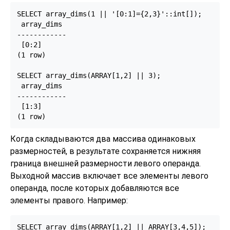
SELECT array_dims(1 || '[0:1]={2,3}'::int[]);

 array_dims

------------

 [0:2]

(1 row)

SELECT array_dims(ARRAY[1,2] || 3);

 array_dims

------------

 [1:3]

(1 row)
Когда складываются два массива одинаковых
размерностей, в результате сохраняется нижняя
граница внешней размерности левого операнда.
Выходной массив включает все элементы левого
операнда, после которых добавляются все
элементы правого. Например:
SELECT array_dims(ARRAY[1,2] || ARRAY[3,4,5]);
