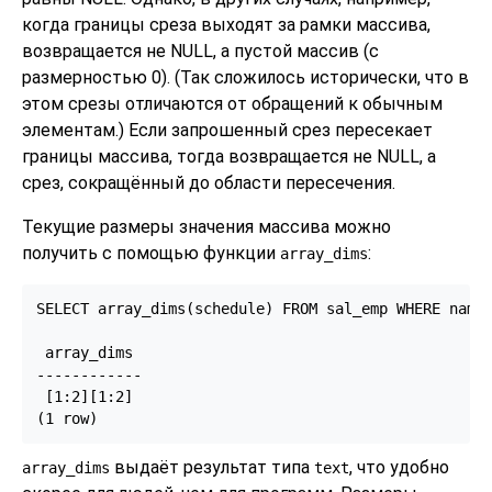
когда границы среза выходят за рамки массива,
возвращается не NULL, а пустой массив (с
размерностью 0). (Так сложилось исторически, что в
этом срезы отличаются от обращений к обычным
элементам.) Если запрошенный срез пересекает
границы массива, тогда возвращается не NULL, а
срез, сокращённый до области пересечения.
Текущие размеры значения массива можно
получить с помощью функции
:
array_dims
SELECT array_dims(schedule) FROM sal_emp WHERE name 
 array_dims

------------

 [1:2][1:2]

(1 row)
выдаёт результат типа
, что удобно
array_dims
text