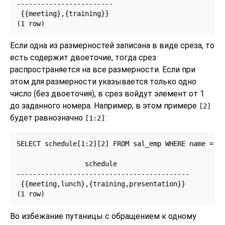
------------------------

 {{meeting},{training}}

(1 row)
Если одна из размерностей записана в виде среза, то
есть содержит двоеточие, тогда срез
распространяется на все размерности. Если при
этом для размерности указывается только одно
число (без двоеточия), в срез войдут элемент от 1
до заданного номера. Например, в этом примере
[2]
будет равнозначно
:
[1:2]
SELECT schedule[1:2][2] FROM sal_emp WHERE name = 'B
                 schedule

-------------------------------------------

 {{meeting,lunch},{training,presentation}}

(1 row)
Во избежание путаницы с обращением к одному