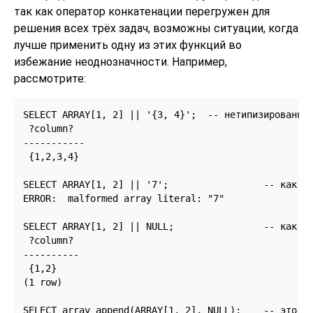
так как оператор конкатенации перегружен для
решения всех трёх задач, возможны ситуации, когда
лучше применить одну из этих функций во
избежание неоднозначности. Например,
рассмотрите:
SELECT ARRAY[1, 2] || '{3, 4}';  -- нетипизированная
 ?column?

-----------

 {1,2,3,4}

SELECT ARRAY[1, 2] || '7';                 -- как и 
ERROR:  malformed array literal: "7"

SELECT ARRAY[1, 2] || NULL;                -- как и 
 ?column?

----------

 {1,2}

(1 row)

SELECT array_append(ARRAY[1, 2], NULL);    -- это мо