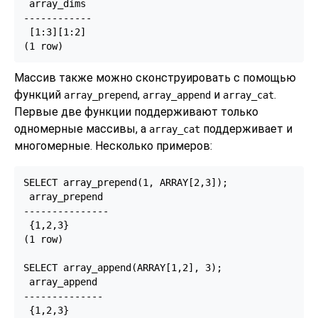
 array_dims

------------

 [1:3][1:2]

(1 row)
Массив также можно сконструировать с помощью
функций
,
и
.
array_prepend
array_append
array_cat
Первые две функции поддерживают только
одномерные массивы, а
поддерживает и
array_cat
многомерные. Несколько примеров:
SELECT array_prepend(1, ARRAY[2,3]);

 array_prepend

---------------

 {1,2,3}

(1 row)

SELECT array_append(ARRAY[1,2], 3);

 array_append

--------------

 {1,2,3}
