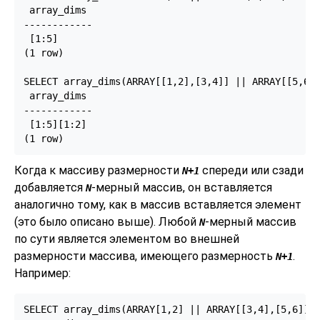
 array_dims

------------

 [1:5]

(1 row)

SELECT array_dims(ARRAY[[1,2],[3,4]] || ARRAY[[5,6],
 array_dims

------------

 [1:5][1:2]

(1 row)
Когда к массиву размерности
спереди или сзади
N+1
добавляется
-мерный массив, он вставляется
N
аналогично тому, как в массив вставляется элемент
(это было описано выше). Любой
-мерный массив
N
по сути является элементом во внешней
размерности массива, имеющего размерность
.
N+1
Например:
SELECT array_dims(ARRAY[1,2] || ARRAY[[3,4],[5,6]]);