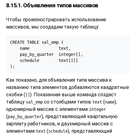
8.15.1. Объявления типов массивов
Чтобы проиллюстрировать использование
массивов, мы создадим такую таблицу:
CREATE TABLE sal_emp (

    name            text,

    pay_by_quarter  integer[],

    schedule        text[][]

);
Как показано, для объявления типа массива к
названию типа элементов добавляются квадратные
скобки (
). Показанная выше команда создаст
[]
таблицу
со столбцами типов
(
),
sal_emp
text
name
одномерный массив с элементами
integer
(
), представляющий квартальную
pay_by_quarter
зарплату работников, и двухмерный массив с
элементами
(
), представляющий
text
schedule