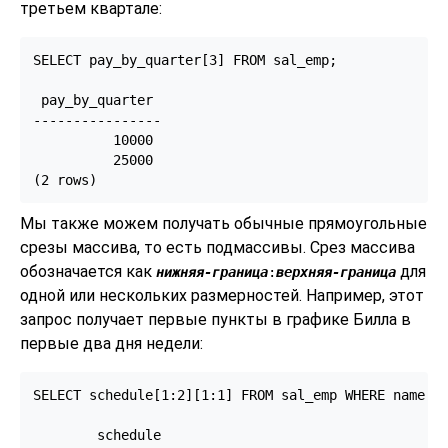
третьем квартале:
SELECT pay_by_quarter[3] FROM sal_emp;

 pay_by_quarter

----------------

          10000

          25000

(2 rows)
Мы также можем получать обычные прямоугольные
срезы массива, то есть подмассивы. Срез массива
обозначается как
для
нижняя-граница
:
верхняя-граница
одной или нескольких размерностей. Например, этот
запрос получает первые пункты в графике Билла в
первые два дня недели:
SELECT schedule[1:2][1:1] FROM sal_emp WHERE name = 
        schedule
