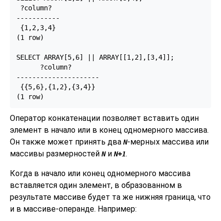
 ?column?

-----------

 {1,2,3,4}

(1 row)

SELECT ARRAY[5,6] || ARRAY[[1,2],[3,4]];

      ?column?

---------------------

 {{5,6},{1,2},{3,4}}

(1 row)
Оператор конкатенации позволяет вставить один
элемент в начало или в конец одномерного массива.
Он также может принять два
-мерных массива или
N
массивы размерностей
и
.
N
N+1
Когда в начало или конец одномерного массива
вставляется один элемент, в образованном в
результате массиве будет та же нижняя граница, что
и в массиве-операнде. Например: