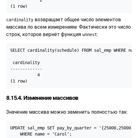
(1 row)
возвращает общее число элементов
cardinality
массива по всем измерениям. Фактически это число
строк, которое вернёт функция
:
unnest
SELECT cardinality(schedule) FROM sal_emp WHERE name
 cardinality

-------------

           4

(1 row)
8.15.4. Изменение массивов
Значение массива можно заменить полностью так:
UPDATE sal_emp SET pay_by_quarter = '{25000,25000,27
    WHERE name = 'Carol';