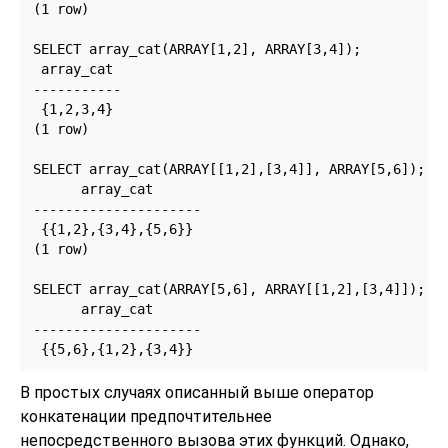
(1 row)

SELECT array_cat(ARRAY[1,2], ARRAY[3,4]);

 array_cat

-----------

 {1,2,3,4}

(1 row)

SELECT array_cat(ARRAY[[1,2],[3,4]], ARRAY[5,6]);

      array_cat

---------------------

 {{1,2},{3,4},{5,6}}

(1 row)

SELECT array_cat(ARRAY[5,6], ARRAY[[1,2],[3,4]]);

      array_cat

---------------------

 {{5,6},{1,2},{3,4}}
В простых случаях описанный выше оператор
конкатенации предпочтительнее
непосредственного вызова этих функций. Однако,