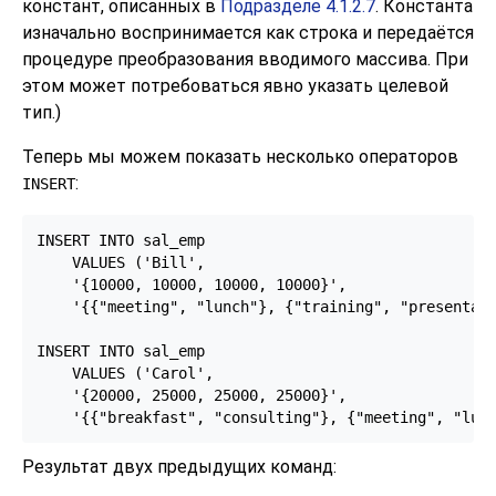
констант, описанных в
Подразделе 4.1.2.7
. Константа
изначально воспринимается как строка и передаётся
процедуре преобразования вводимого массива. При
этом может потребоваться явно указать целевой
тип.)
Теперь мы можем показать несколько операторов
:
INSERT
INSERT INTO sal_emp

    VALUES ('Bill',

    '{10000, 10000, 10000, 10000}',

    '{{"meeting", "lunch"}, {"training", "presentati
INSERT INTO sal_emp

    VALUES ('Carol',

    '{20000, 25000, 25000, 25000}',

    '{{"breakfast", "consulting"}, {"meeting", "lun
Результат двух предыдущих команд: