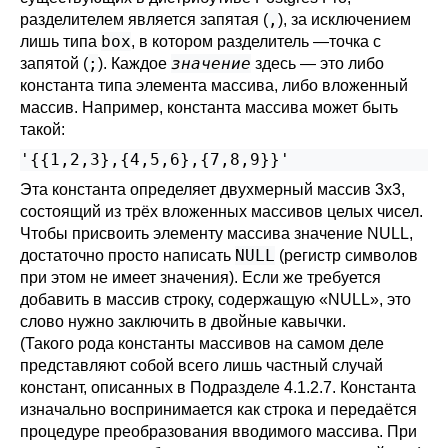
,
разделителем является запятая (
), за исключением
box
лишь типа
, в котором разделитель —точка с
;
значение
запятой (
). Каждое
здесь — это либо
константа типа элемента массива, либо вложенный
массив. Например, константа массива может быть
такой:
'{{1,2,3},{4,5,6},{7,8,9}}'
Эта константа определяет двухмерный массив 3x3,
состоящий из трёх вложенных массивов целых чисел.
Чтобы присвоить элементу массива значение NULL,
NULL
достаточно просто написать
(регистр символов
при этом не имеет значения). Если же требуется
добавить в массив строку, содержащую
«
NULL
»
, это
слово нужно заключить в двойные кавычки.
(Такого рода константы массивов на самом деле
представляют собой всего лишь частный случай
констант, описанных в
Подразделе 4.1.2.7
. Константа
изначально воспринимается как строка и передаётся
процедуре преобразования вводимого массива. При