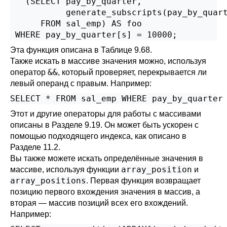
   (SELECT pay_by_quarter,

           generate_subscripts(pay_by_quart
      FROM sal_emp) AS foo

 WHERE pay_by_quarter[s] = 10000;
Эта функция описана в
Таблице 9.68
.
Также искать в массиве значения можно, используя
&&
оператор
, который проверяет, перекрывается ли
левый операнд с правым. Например:
SELECT * FROM sal_emp WHERE pay_by_quarter
Этот и другие операторы для работы с массивами
описаны в
Разделе 9.19
. Он может быть ускорен с
помощью подходящего индекса, как описано в
Разделе 11.2
.
Вы также можете искать определённые значения в
array_position
массиве, используя функции
и
array_positions
. Первая функция возвращает
позицию первого вхождения значения в массив, а
вторая — массив позиций всех его вхождений.
Например: