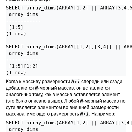
SELECT array_dims(ARRAY[1,2] || ARRAY[3,4,5
 array_dims

------------

 [1:5]

(1 row)

SELECT array_dims(ARRAY[[1,2],[3,4]] || ARR
 array_dims

------------

 [1:5][1:2]

(1 row)
N+1
Когда к массиву размерности
спереди или сзади
N
добавляется
-мерный массив, он вставляется
аналогично тому, как в массив вставляется элемент
N
(это было описано выше). Любой
-мерный массив по
сути является элементом во внешней размерности
N+1
массива, имеющего размерность
. Например:
SELECT array_dims(ARRAY[1,2] || ARRAY[[3,4]
 array_dims
