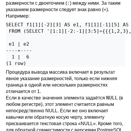
:
размерности с двоеточием (
) между ними. За таким
=
указанием размерности следует знак равно (
).
Например:
SELECT f1[1][-2][3] AS e1, f1[1][-1][5] AS 
 FROM (SELECT '[1:1][-2:-1][3:5]={{{1,2,3},
 e1 | e2

----+----

  1 |  6

(1 row)
Процедура вывода массива включает в результат
явное указание размерностей, только если нижняя
граница в одной или нескольких размерностях
отличается от 1.
NULL
Если в качестве значения элемента задаётся
(в
любом регистре), этот элемент считается равным
непосредственно NULL. Если же оно включает
кавычки или обратную косую черту, элементу
присваивается текстовая строка
«
NULL
»
. Кроме того,
для обратной совместимости с версиями
PostgreSQL