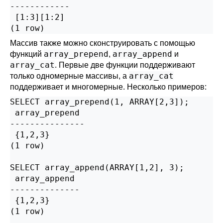
------------

 [1:3][1:2]

(1 row)
Массив также можно сконструировать с помощью
array_prepend
array_append
функций
,
и
array_cat
. Первые две функции поддерживают
array_cat
только одномерные массивы, а
поддерживает и многомерные. Несколько примеров:
SELECT array_prepend(1, ARRAY[2,3]);

 array_prepend

---------------

 {1,2,3}

(1 row)

SELECT array_append(ARRAY[1,2], 3);

 array_append

--------------

 {1,2,3}

(1 row)
