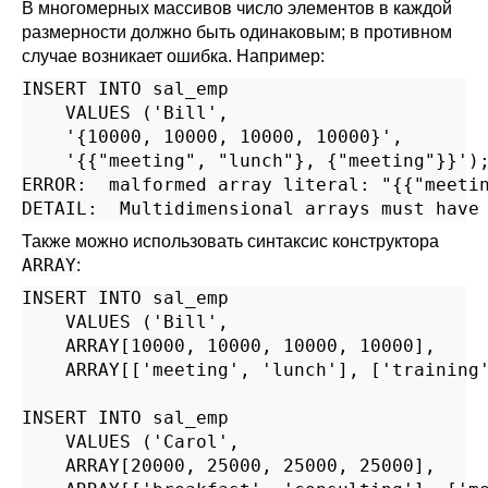
В многомерных массивов число элементов в каждой
размерности должно быть одинаковым; в противном
случае возникает ошибка. Например:
INSERT INTO sal_emp

    VALUES ('Bill',

    '{10000, 10000, 10000, 10000}',

    '{{"meeting", "lunch"}, {"meeting"}}');
ERROR:  malformed array literal: "{{"meetin
DETAIL:  Multidimensional arrays must have
Также можно использовать синтаксис конструктора
ARRAY
:
INSERT INTO sal_emp

    VALUES ('Bill',

    ARRAY[10000, 10000, 10000, 10000],

    ARRAY[['meeting', 'lunch'], ['training'
INSERT INTO sal_emp

    VALUES ('Carol',

    ARRAY[20000, 25000, 25000, 25000],
