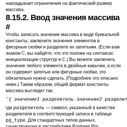
накладывает ограничения на фактический размер
массива.
8.15.2. Ввод значения массива
#
Чтобы записать значение массива в виде буквальной
константы, заключите значения элементов в
фигурные скобки и разделите их запятыми. (Если вам
знаком C, вы найдёте, что это похоже на синтаксис
инициализации структур в C.) Вы можете заключить
значение любого элемента в двойные кавычки, а если
он содержит запятые или фигурные скобки, это
обязательно нужно сделать. (Подробнее это описано
ниже.) Таким образом, общий формат константы
массива выглядит так:
'{ 
значение1
разделитель
значение2
раздели
разделитель
где
— символ, указанный в качестве
разделителя в соответствующей записи в таблице
pg_type
. Для стандартных типов данных,
существующих в дистрибутиве
Postgres Pro
,