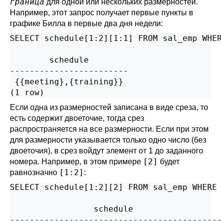
граница
для одной или нескольких размерностей.
Например, этот запрос получает первые пункты в
графике Билла в первые два дня недели:
SELECT schedule[1:2][1:1] FROM sal_emp WHER
        schedule

------------------------

 {{meeting},{training}}

(1 row)
Если одна из размерностей записана в виде среза, то
есть содержит двоеточие, тогда срез
распространяется на все размерности. Если при этом
для размерности указывается только одно число (без
двоеточия), в срез войдут элемент от 1 до заданного
[2]
номера. Например, в этом примере
будет
[1:2]
равнозначно
:
SELECT schedule[1:2][2] FROM sal_emp WHERE 
                 schedule

-------------------------------------------