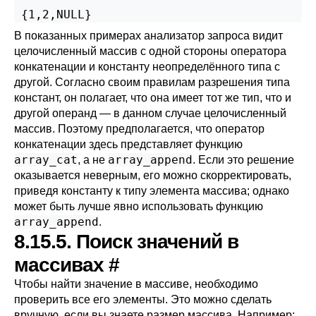
 {1,2,NULL}
В показанных примерах анализатор запроса видит
целочисленный массив с одной стороны оператора
конкатенации и константу неопределённого типа с
другой. Согласно своим правилам разрешения типа
констант, он полагает, что она имеет тот же тип, что и
другой операнд — в данном случае целочисленный
массив. Поэтому предполагается, что оператор
конкатенации здесь представляет функцию
array_cat
array_append
, а не
. Если это решение
оказывается неверным, его можно скорректировать,
приведя константу к типу элемента массива; однако
может быть лучше явно использовать функцию
array_append
.
8.15.5. Поиск значений в
массивах
#
Чтобы найти значение в массиве, необходимо
проверить все его элементы. Это можно сделать
вручную, если вы знаете размер массива. Например: