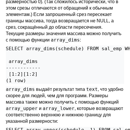
размерностью 0). (Так сложилось исторически, что в
этом срезы отличаются от обращений к обычным
элементам.) Если запрошенный срез пересекает
границы массива, тогда возвращается не NULL, а
срез, сокращённый до области пересечения.
Текущие размеры значения массива можно получить
array_dims
с помощью функции
:
SELECT array_dims(schedule) FROM sal_emp WH
 array_dims

------------

 [1:2][1:2]

(1 row)
array_dims
text
выдаёт результат типа
, что удобно
скорее для людей, чем для программ. Размеры
массива также можно получить с помощью функций
array_upper
array_lower
и
, которые возвращают
соответственно верхнюю и нижнюю границу для
указанной размерности:
SELECT array_upper(schedule, 1) FROM sal_em