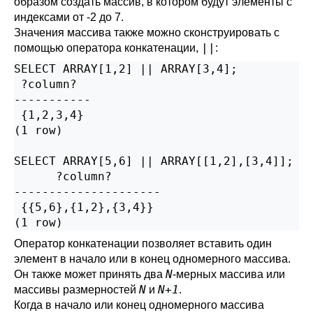
образом создать массив, в котором будут элементы с
индексами от -2 до 7.
Значения массива также можно сконструировать с
||
помощью оператора конкатенации,
:
SELECT ARRAY[1,2] || ARRAY[3,4];

 ?column?

-----------

 {1,2,3,4}

(1 row)

SELECT ARRAY[5,6] || ARRAY[[1,2],[3,4]];

      ?column?

---------------------

 {{5,6},{1,2},{3,4}}

(1 row)
Оператор конкатенации позволяет вставить один
элемент в начало или в конец одномерного массива.
N
Он также может принять два
-мерных массива или
N
N+1
массивы размерностей
и
.
Когда в начало или конец одномерного массива