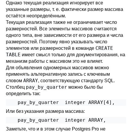
Однако текущая реализация игнорирует все
указанные размеры, т. е. фактически размер массива
остаётся неопределённым.
Текущая реализация также не ограничивает число
размерностей. Все элементы массивов считаются
одного типа, вне зависимости от его размера и числа
размерностей. Поэтому явно указывать число
CREATE
элементов или размерностей в команде
TABLE
имеет смысл только для документирования, на
механизм работы с массивом это не влияет.
Для объявления одномерных массивов можно
применять альтернативную запись с ключевым
ARRAY
словом
, соответствующую стандарту SQL.
pay_by_quarter
Столбец
можно было бы
определить так:
    pay_by_quarter  integer ARRAY[4],
Или без указания размера массива:
    pay_by_quarter  integer ARRAY,
Заметьте, что и в этом случае
Postgres Pro
не