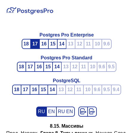
Postgres Pro Enterprise
18
17
16
15
14
13
12
11
10
9.6
Postgres Pro Standard
18
17
16
15
14
13
12
11
10
9.6
9.5
PostgreSQL
18
17
16
15
14
13
12
11
10
9.6
9.5
9.4
RU
EN
RU EN
8.15. Массивы