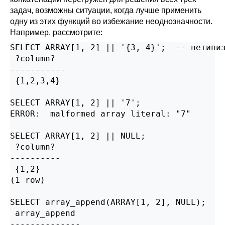
задач, возможны ситуации, когда лучше применить
одну из этих функций во избежание неоднозначности.
Например, рассмотрите:
SELECT ARRAY[1, 2] || '{3, 4}';  -- нетипиз
 ?column?

-----------

 {1,2,3,4}

SELECT ARRAY[1, 2] || '7';                 
ERROR:  malformed array literal: "7"

SELECT ARRAY[1, 2] || NULL;                
 ?column?

----------

 {1,2}

(1 row)

SELECT array_append(ARRAY[1, 2], NULL);    
 array_append

--------------
