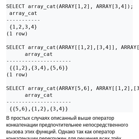
SELECT array_cat(ARRAY[1,2], ARRAY[3,4]);

 array_cat

-----------

 {1,2,3,4}

(1 row)

SELECT array_cat(ARRAY[[1,2],[3,4]], ARRAY[
      array_cat

---------------------

 {{1,2},{3,4},{5,6}}

(1 row)

SELECT array_cat(ARRAY[5,6], ARRAY[[1,2],[3
      array_cat

---------------------

 {{5,6},{1,2},{3,4}}
В простых случаях описанный выше оператор
конкатенации предпочтительнее непосредственного
вызова этих функций. Однако так как оператор
конкатенации перегружен для решения всех трёх