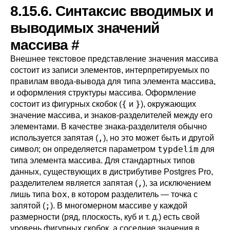
8.15.6. Синтаксис вводимых и
выводимых значений
массива
#
Внешнее текстовое представление значения массива
состоит из записи элементов, интерпретируемых по
правилам ввода-вывода для типа элемента массива,
и оформления структуры массива. Оформление
{
}
состоит из фигурных скобок (
и
), окружающих
значение массива, и знаков-разделителей между его
элементами. В качестве знака-разделителя обычно
,
используется запятая (
), но это может быть и другой
typdelim
символ; он определяется параметром
для
типа элемента массива. Для стандартных типов
данных, существующих в дистрибутиве
Postgres Pro
,
,
разделителем является запятая (
), за исключением
box
лишь типа
, в котором разделитель — точка с
;
запятой (
). В многомерном массиве у каждой
размерности (ряд, плоскость, куб и т. д.) есть свой
уровень фигурных скобок, а соседние значения в