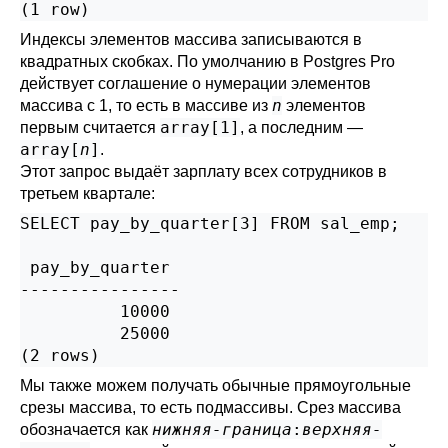
(1 row)
Индексы элементов массива записываются в
квадратных скобках. По умолчанию в
Postgres Pro
действует соглашение о нумерации элементов
n
массива с 1, то есть в массиве из
элементов
array[1]
первым считается
, а последним —
array[
n
]
.
Этот запрос выдаёт зарплату всех сотрудников в
третьем квартале:
SELECT pay_by_quarter[3] FROM sal_emp;

 pay_by_quarter

----------------

          10000

          25000

(2 rows)
Мы также можем получать обычные прямоугольные
срезы массива, то есть подмассивы. Срез массива
нижняя-граница
:
верхняя-
обозначается как