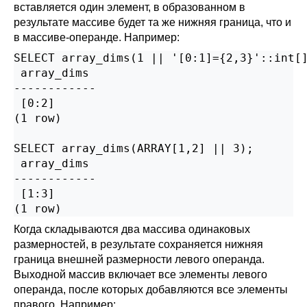
вставляется один элемент, в образованном в
результате массиве будет та же нижняя граница, что и
в массиве-операнде. Например:
SELECT array_dims(1 || '[0:1]={2,3}'::int[]
 array_dims

------------

 [0:2]

(1 row)

SELECT array_dims(ARRAY[1,2] || 3);

 array_dims

------------

 [1:3]

(1 row)
Когда складываются два массива одинаковых
размерностей, в результате сохраняется нижняя
граница внешней размерности левого операнда.
Выходной массив включает все элементы левого
операнда, после которых добавляются все элементы
правого. Например: