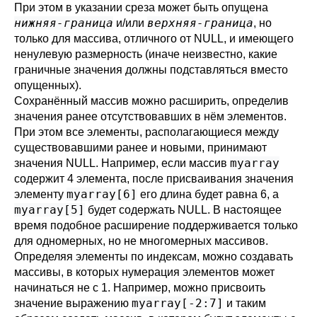
При этом в указании среза может быть опущена
нижняя-граница
верхняя-граница
и/или
, но
только для массива, отличного от NULL, и имеющего
ненулевую размерность (иначе неизвестно, какие
граничные значения должны подставляться вместо
опущенных).
Сохранённый массив можно расширить, определив
значения ранее отсутствовавших в нём элементов.
При этом все элементы, располагающиеся между
существовавшими ранее и новыми, принимают
myarray
значения NULL. Например, если массив
содержит 4 элемента, после присваивания значения
myarray[6]
элементу
его длина будет равна 6, а
myarray[5]
будет содержать NULL. В настоящее
время подобное расширение поддерживается только
для одномерных, но не многомерных массивов.
Определяя элементы по индексам, можно создавать
массивы, в которых нумерация элементов может
начинаться не с 1. Например, можно присвоить
myarray[-2:7]
значение выражению
и таким