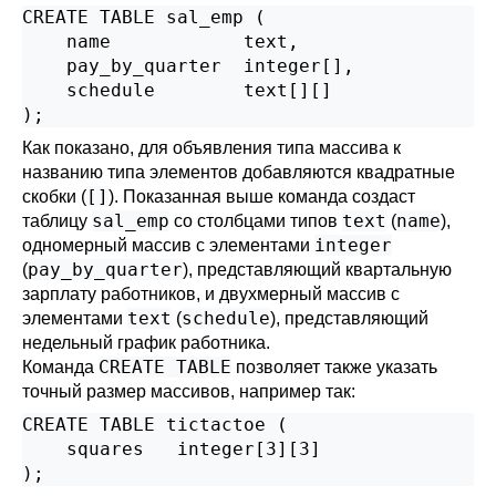
CREATE TABLE sal_emp (

    name            text,

    pay_by_quarter  integer[],

    schedule        text[][]

);
Как показано, для объявления типа массива к
названию типа элементов добавляются квадратные
[]
скобки (
). Показанная выше команда создаст
sal_emp
text
name
таблицу
со столбцами типов
(
),
integer
одномерный массив с элементами
pay_by_quarter
(
), представляющий квартальную
зарплату работников, и двухмерный массив с
text
schedule
элементами
(
), представляющий
недельный график работника.
CREATE TABLE
Команда
позволяет также указать
точный размер массивов, например так:
CREATE TABLE tictactoe (

    squares   integer[3][3]

);