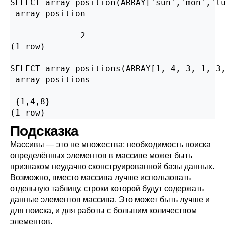
SELECT array_position(ARRAY['sun','mon','tu
 array_position

----------------

              2

(1 row)

SELECT array_positions(ARRAY[1, 4, 3, 1, 3,
 array_positions

-----------------

 {1,4,8}

(1 row)
Подсказка
Массивы — это не множества; необходимость поиска
определённых элементов в массиве может быть
признаком неудачно сконструированной базы данных.
Возможно, вместо массива лучше использовать
отдельную таблицу, строки которой будут содержать
данные элементов массива. Это может быть лучше и
для поиска, и для работы с большим количеством
элементов.