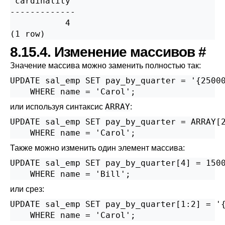
 cardinality

-------------

           4

(1 row)
8.15.4. Изменение массивов
#
Значение массива можно заменить полностью так:
UPDATE sal_emp SET pay_by_quarter = '{25000
    WHERE name = 'Carol';
ARRAY
или используя синтаксис
:
UPDATE sal_emp SET pay_by_quarter = ARRAY[2
    WHERE name = 'Carol';
Также можно изменить один элемент массива:
UPDATE sal_emp SET pay_by_quarter[4] = 1500
    WHERE name = 'Bill';
или срез:
UPDATE sal_emp SET pay_by_quarter[1:2] = '{
    WHERE name = 'Carol';