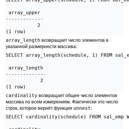
 array_upper

-------------

           2

(1 row)
array_length
возвращает число элементов в
указанной размерности массива:
SELECT array_length(schedule, 1) FROM sal_e
 array_length

--------------

            2

(1 row)
cardinality
возвращает общее число элементов
массива по всем измерениям. Фактически это число
unnest
строк, которое вернёт функция
:
SELECT cardinality(schedule) FROM sal_emp W