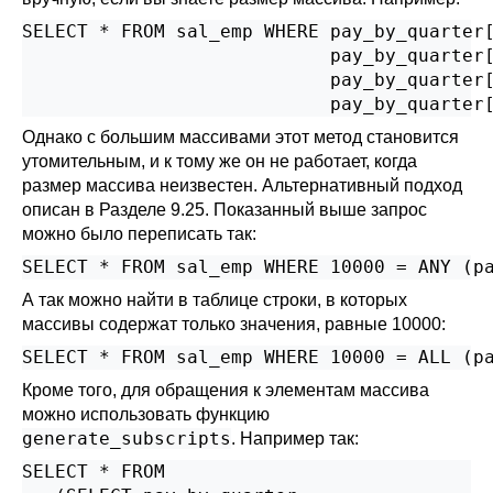
SELECT * FROM sal_emp WHERE pay_by_quarter[
                            pay_by_quarter[
                            pay_by_quarter[
                            pay_by_quarter
Однако с большим массивами этот метод становится
утомительным, и к тому же он не работает, когда
размер массива неизвестен. Альтернативный подход
описан в
Разделе 9.25
. Показанный выше запрос
можно было переписать так:
SELECT * FROM sal_emp WHERE 10000 = ANY (p
А так можно найти в таблице строки, в которых
массивы содержат только значения, равные 10000:
SELECT * FROM sal_emp WHERE 10000 = ALL (p
Кроме того, для обращения к элементам массива
можно использовать функцию
generate_subscripts
. Например так:
SELECT * FROM
