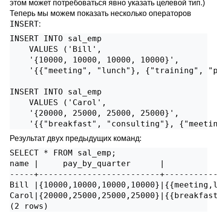
этом может потребоваться явно указать целевой тип.)
Теперь мы можем показать несколько операторов
INSERT
:
INSERT INTO sal_emp

    VALUES ('Bill',

    '{10000, 10000, 10000, 10000}',

    '{{"meeting", "lunch"}, {"training", "p
INSERT INTO sal_emp

    VALUES ('Carol',

    '{20000, 25000, 25000, 25000}',

    '{{"breakfast", "consulting"}, {"meeti
Результат двух предыдущих команд:
SELECT * FROM sal_emp;

name |     pay_by_quarter      |           
-----+-------------------------+-----------
Bill |{10000,10000,10000,10000}|{{meeting,l
Carol|{20000,25000,25000,25000}|{{breakfast
(2 rows)