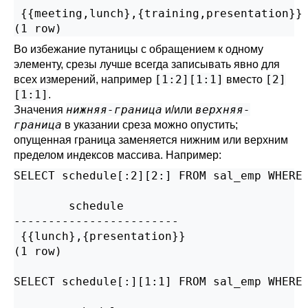
 {{meeting,lunch},{training,presentation}}

(1 row)
Во избежание путаницы с обращением к одному
элементу, срезы лучше всегда записывать явно для
[1:2][1:1]
[2]
всех измерений, например
вместо
[1:1]
.
нижняя-граница
верхняя-
Значения
и/или
граница
в указании среза можно опустить;
опущенная граница заменяется нижним или верхним
пределом индексов массива. Например:
SELECT schedule[:2][2:] FROM sal_emp WHERE 
        schedule

------------------------

 {{lunch},{presentation}}

(1 row)

SELECT schedule[:][1:1] FROM sal_emp WHERE 