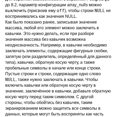
до 8.2, параметр конфигурации
array_nulls
можно
off
NULL
выключить (присвоив ему
), чтобы строки
не
воспринимались как значения NULL.
Как было показано ранее, записывая значение
массива, любой его элемент можно заключить в
кавычки. Это
нужно
делать, если при разборе
значения массива без кавычек возможна
неоднозначность. Например, в кавычки необходимо
заключать элементы, содержащие фигурные скобки,
запятую (или разделитель, определённый для данного
типа), кавычки, обратную косую черту, а также
пробельные символы в начале или конце строки.
Пустые строки и строки, содержащие одно слово
NULL
, также нужно заключать в кавычки. Чтобы
включить кавычки или обратную косую черту в
значение, заключённое в кавычки, добавьте обратную
косую черту перед таким символом. С другой
стороны, чтобы обойтись без кавычек, таким
экранированием можно защитить все символы в
данных, которые могут быть восприняты как часть