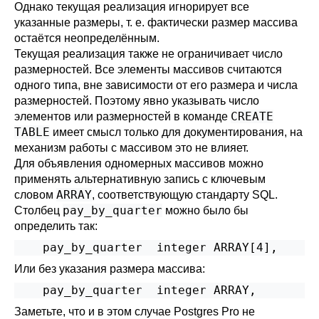
Однако текущая реализация игнорирует все
указанные размеры, т. е. фактически размер массива
остаётся неопределённым.
Текущая реализация также не ограничивает число
размерностей. Все элементы массивов считаются
одного типа, вне зависимости от его размера и числа
размерностей. Поэтому явно указывать число
CREATE
элементов или размерностей в команде
TABLE
имеет смысл только для документирования, на
механизм работы с массивом это не влияет.
Для объявления одномерных массивов можно
применять альтернативную запись с ключевым
ARRAY
словом
, соответствующую стандарту SQL.
pay_by_quarter
Столбец
можно было бы
определить так:
    pay_by_quarter  integer ARRAY[4],
Или без указания размера массива:
    pay_by_quarter  integer ARRAY,
Заметьте, что и в этом случае
Postgres Pro
не