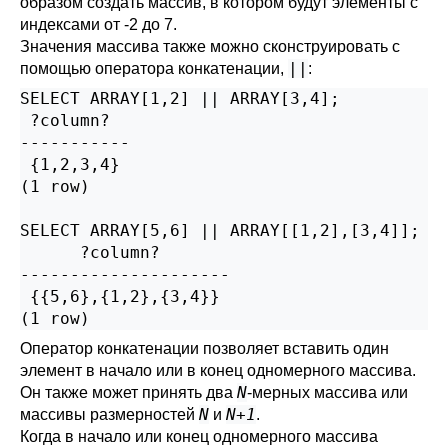
образом создать массив, в котором будут элементы с
индексами от -2 до 7.
Значения массива также можно сконструировать с
||
помощью оператора конкатенации,
:
SELECT ARRAY[1,2] || ARRAY[3,4];

 ?column?

-----------

 {1,2,3,4}

(1 row)

SELECT ARRAY[5,6] || ARRAY[[1,2],[3,4]];

      ?column?

---------------------

 {{5,6},{1,2},{3,4}}

(1 row)
Оператор конкатенации позволяет вставить один
элемент в начало или в конец одномерного массива.
N
Он также может принять два
-мерных массива или
N
N+1
массивы размерностей
и
.
Когда в начало или конец одномерного массива