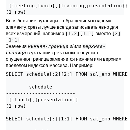
 {{meeting,lunch},{training,presentation}}

(1 row)
Во избежание путаницы с обращением к одному
элементу, срезы лучше всегда записывать явно для
[1:2][1:1]
[2]
всех измерений, например
вместо
[1:1]
.
нижняя-граница
верхняя-
Значения
и/или
граница
в указании среза можно опустить;
опущенная граница заменяется нижним или верхним
пределом индексов массива. Например:
SELECT schedule[:2][2:] FROM sal_emp WHERE 
        schedule

------------------------

 {{lunch},{presentation}}

(1 row)

SELECT schedule[:][1:1] FROM sal_emp WHERE 