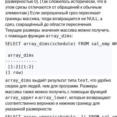
размерностью 0). (Так сложилось исторически, что в
этом срезы отличаются от обращений к обычным
элементам.) Если запрошенный срез пересекает
границы массива, тогда возвращается не NULL, а
срез, сокращённый до области пересечения.
Текущие размеры значения массива можно получить
array_dims
с помощью функции
:
SELECT array_dims(schedule) FROM sal_emp WH
 array_dims

------------

 [1:2][1:2]

(1 row)
array_dims
text
выдаёт результат типа
, что удобно
скорее для людей, чем для программ. Размеры
массива также можно получить с помощью функций
array_upper
array_lower
и
, которые возвращают
соответственно верхнюю и нижнюю границу для
указанной размерности:
SELECT array_upper(schedule, 1) FROM sal_em