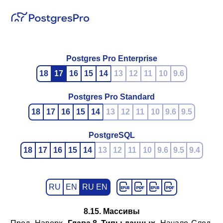
Postgres Pro Enterprise
18
17
16
15
14
13
12
11
10
9.6
Postgres Pro Standard
18
17
16
15
14
13
12
11
10
9.6
9.5
PostgreSQL
18
17
16
15
14
13
12
11
10
9.6
9.5
9.4
RU
EN
RU EN
8.15. Массивы