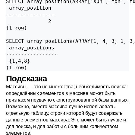
SELECT array_position(ARRAY['sun','mon','tu
 array_position

----------------

              2

(1 row)

SELECT array_positions(ARRAY[1, 4, 3, 1, 3,
 array_positions

-----------------

 {1,4,8}

(1 row)
Подсказка
Массивы — это не множества; необходимость поиска
определённых элементов в массиве может быть
признаком неудачно сконструированной базы данных.
Возможно, вместо массива лучше использовать
отдельную таблицу, строки которой будут содержать
данные элементов массива. Это может быть лучше и
для поиска, и для работы с большим количеством
элементов.