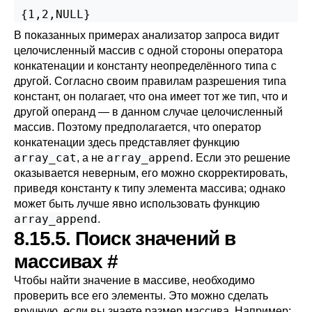
 {1,2,NULL}
В показанных примерах анализатор запроса видит
целочисленный массив с одной стороны оператора
конкатенации и константу неопределённого типа с
другой. Согласно своим правилам разрешения типа
констант, он полагает, что она имеет тот же тип, что и
другой операнд — в данном случае целочисленный
массив. Поэтому предполагается, что оператор
конкатенации здесь представляет функцию
array_cat
array_append
, а не
. Если это решение
оказывается неверным, его можно скорректировать,
приведя константу к типу элемента массива; однако
может быть лучше явно использовать функцию
array_append
.
8.15.5. Поиск значений в
массивах
#
Чтобы найти значение в массиве, необходимо
проверить все его элементы. Это можно сделать
вручную, если вы знаете размер массива. Например: