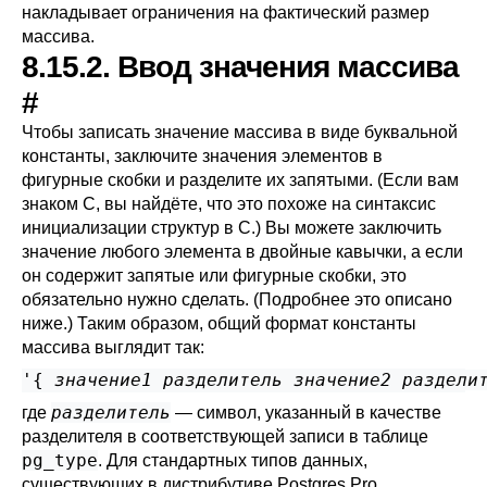
накладывает ограничения на фактический размер
массива.
8.15.2. Ввод значения массива
#
Чтобы записать значение массива в виде буквальной
константы, заключите значения элементов в
фигурные скобки и разделите их запятыми. (Если вам
знаком C, вы найдёте, что это похоже на синтаксис
инициализации структур в C.) Вы можете заключить
значение любого элемента в двойные кавычки, а если
он содержит запятые или фигурные скобки, это
обязательно нужно сделать. (Подробнее это описано
ниже.) Таким образом, общий формат константы
массива выглядит так:
'{ 
значение1
разделитель
значение2
раздели
разделитель
где
— символ, указанный в качестве
разделителя в соответствующей записи в таблице
pg_type
. Для стандартных типов данных,
существующих в дистрибутиве
Postgres Pro
,