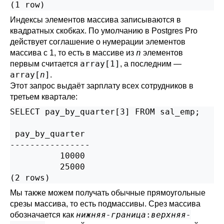
(1 row)
Индексы элементов массива записываются в
квадратных скобках. По умолчанию в
Postgres Pro
действует соглашение о нумерации элементов
n
массива с 1, то есть в массиве из
элементов
array[1]
первым считается
, а последним —
array[
n
]
.
Этот запрос выдаёт зарплату всех сотрудников в
третьем квартале:
SELECT pay_by_quarter[3] FROM sal_emp;

 pay_by_quarter

----------------

          10000

          25000

(2 rows)
Мы также можем получать обычные прямоугольные
срезы массива, то есть подмассивы. Срез массива
нижняя-граница
:
верхняя-
обозначается как