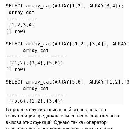
SELECT array_cat(ARRAY[1,2], ARRAY[3,4]);

 array_cat

-----------

 {1,2,3,4}

(1 row)

SELECT array_cat(ARRAY[[1,2],[3,4]], ARRAY[
      array_cat

---------------------

 {{1,2},{3,4},{5,6}}

(1 row)

SELECT array_cat(ARRAY[5,6], ARRAY[[1,2],[3
      array_cat

---------------------

 {{5,6},{1,2},{3,4}}
В простых случаях описанный выше оператор
конкатенации предпочтительнее непосредственного
вызова этих функций. Однако так как оператор
конкатенации перегружен для решения всех трёх