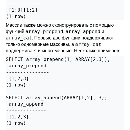
------------

 [1:3][1:2]

(1 row)
Массив также можно сконструировать с помощью
array_prepend
array_append
функций
,
и
array_cat
. Первые две функции поддерживают
array_cat
только одномерные массивы, а
поддерживает и многомерные. Несколько примеров:
SELECT array_prepend(1, ARRAY[2,3]);

 array_prepend

---------------

 {1,2,3}

(1 row)

SELECT array_append(ARRAY[1,2], 3);

 array_append

--------------

 {1,2,3}

(1 row)
