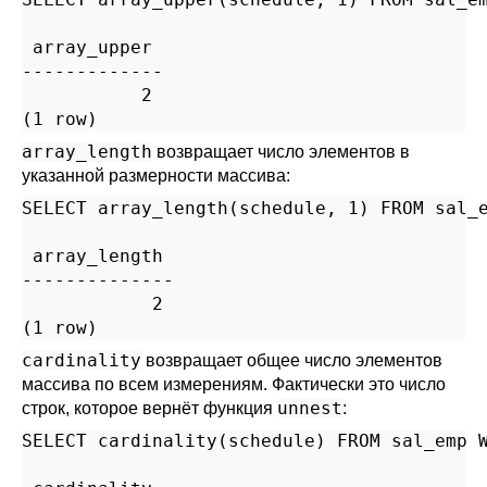
 array_upper

-------------

           2

(1 row)
array_length
возвращает число элементов в
указанной размерности массива:
SELECT array_length(schedule, 1) FROM sal_e
 array_length

--------------

            2

(1 row)
cardinality
возвращает общее число элементов
массива по всем измерениям. Фактически это число
unnest
строк, которое вернёт функция
:
SELECT cardinality(schedule) FROM sal_emp W