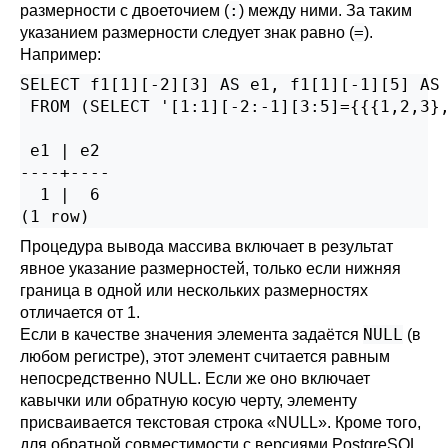
:
размерности с двоеточием (
) между ними. За таким
=
указанием размерности следует знак равно (
).
Например:
SELECT f1[1][-2][3] AS e1, f1[1][-1][5] AS 
 FROM (SELECT '[1:1][-2:-1][3:5]={{{1,2,3},
 e1 | e2

----+----

  1 |  6

(1 row)
Процедура вывода массива включает в результат
явное указание размерностей, только если нижняя
граница в одной или нескольких размерностях
отличается от 1.
NULL
Если в качестве значения элемента задаётся
(в
любом регистре), этот элемент считается равным
непосредственно NULL. Если же оно включает
кавычки или обратную косую черту, элементу
присваивается текстовая строка
«
NULL
»
. Кроме того,
для обратной совместимости с версиями
PostgreSQL