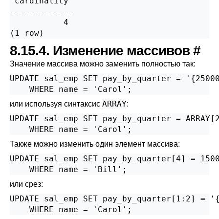
 cardinality

-------------

           4

(1 row)
8.15.4. Изменение массивов
#
Значение массива можно заменить полностью так:
UPDATE sal_emp SET pay_by_quarter = '{25000
    WHERE name = 'Carol';
ARRAY
или используя синтаксис
:
UPDATE sal_emp SET pay_by_quarter = ARRAY[2
    WHERE name = 'Carol';
Также можно изменить один элемент массива:
UPDATE sal_emp SET pay_by_quarter[4] = 1500
    WHERE name = 'Bill';
или срез:
UPDATE sal_emp SET pay_by_quarter[1:2] = '{
    WHERE name = 'Carol';