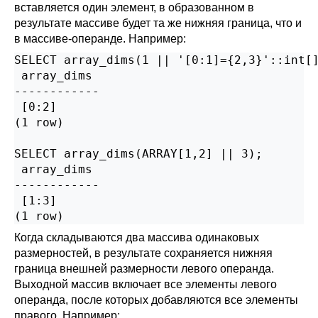
вставляется один элемент, в образованном в
результате массиве будет та же нижняя граница, что и
в массиве-операнде. Например:
SELECT array_dims(1 || '[0:1]={2,3}'::int[]
 array_dims

------------

 [0:2]

(1 row)

SELECT array_dims(ARRAY[1,2] || 3);

 array_dims

------------

 [1:3]

(1 row)
Когда складываются два массива одинаковых
размерностей, в результате сохраняется нижняя
граница внешней размерности левого операнда.
Выходной массив включает все элементы левого
операнда, после которых добавляются все элементы
правого. Например: