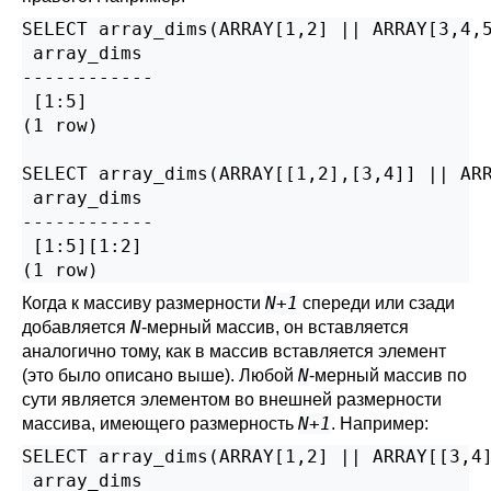
SELECT array_dims(ARRAY[1,2] || ARRAY[3,4,5
 array_dims

------------

 [1:5]

(1 row)

SELECT array_dims(ARRAY[[1,2],[3,4]] || ARR
 array_dims

------------

 [1:5][1:2]

(1 row)
N+1
Когда к массиву размерности
спереди или сзади
N
добавляется
-мерный массив, он вставляется
аналогично тому, как в массив вставляется элемент
N
(это было описано выше). Любой
-мерный массив по
сути является элементом во внешней размерности
N+1
массива, имеющего размерность
. Например:
SELECT array_dims(ARRAY[1,2] || ARRAY[[3,4]
 array_dims
