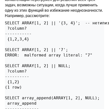
задач, возможны ситуации, когда лучше применить
одну из этих функций во избежание неоднозначности.
Например, рассмотрите:
SELECT ARRAY[1, 2] || '{3, 4}';  -- нетипиз
 ?column?

-----------

 {1,2,3,4}

SELECT ARRAY[1, 2] || '7';                 
ERROR:  malformed array literal: "7"

SELECT ARRAY[1, 2] || NULL;                
 ?column?

----------

 {1,2}

(1 row)

SELECT array_append(ARRAY[1, 2], NULL);    
 array_append

--------------
