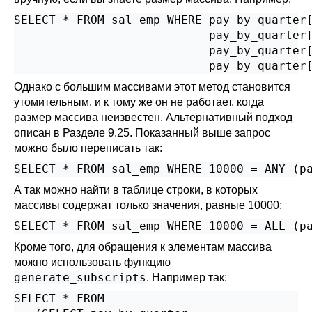
SELECT * FROM sal_emp WHERE pay_by_quarter[
                            pay_by_quarter[
                            pay_by_quarter[
                            pay_by_quarter
Однако с большим массивами этот метод становится
утомительным, и к тому же он не работает, когда
размер массива неизвестен. Альтернативный подход
описан в
Разделе 9.25
. Показанный выше запрос
можно было переписать так:
SELECT * FROM sal_emp WHERE 10000 = ANY (p
А так можно найти в таблице строки, в которых
массивы содержат только значения, равные 10000:
SELECT * FROM sal_emp WHERE 10000 = ALL (p
Кроме того, для обращения к элементам массива
можно использовать функцию
generate_subscripts
. Например так:
SELECT * FROM
