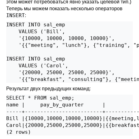
этом может потребоваться явно указать целевой тип.)
Теперь мы можем показать несколько операторов
INSERT
:
INSERT INTO sal_emp

    VALUES ('Bill',

    '{10000, 10000, 10000, 10000}',

    '{{"meeting", "lunch"}, {"training", "p
INSERT INTO sal_emp

    VALUES ('Carol',

    '{20000, 25000, 25000, 25000}',

    '{{"breakfast", "consulting"}, {"meeti
Результат двух предыдущих команд:
SELECT * FROM sal_emp;

name |     pay_by_quarter      |           
-----+-------------------------+-----------
Bill |{10000,10000,10000,10000}|{{meeting,l
Carol|{20000,25000,25000,25000}|{{breakfast
(2 rows)