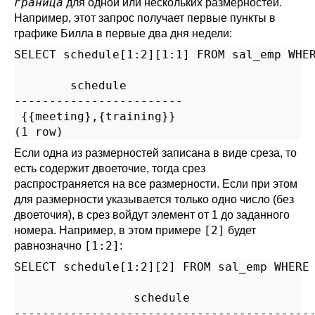
граница
для одной или нескольких размерностей.
Например, этот запрос получает первые пункты в
графике Билла в первые два дня недели:
SELECT schedule[1:2][1:1] FROM sal_emp WHER
        schedule

------------------------

 {{meeting},{training}}

(1 row)
Если одна из размерностей записана в виде среза, то
есть содержит двоеточие, тогда срез
распространяется на все размерности. Если при этом
для размерности указывается только одно число (без
двоеточия), в срез войдут элемент от 1 до заданного
[2]
номера. Например, в этом примере
будет
[1:2]
равнозначно
:
SELECT schedule[1:2][2] FROM sal_emp WHERE 
                 schedule

-------------------------------------------