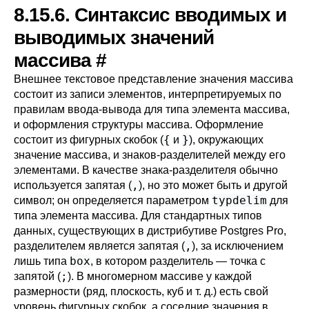
8.15.6. Синтаксис вводимых и
выводимых значений
массива
#
Внешнее текстовое представление значения массива
состоит из записи элементов, интерпретируемых по
правилам ввода-вывода для типа элемента массива,
и оформления структуры массива. Оформление
{
}
состоит из фигурных скобок (
и
), окружающих
значение массива, и знаков-разделителей между его
элементами. В качестве знака-разделителя обычно
,
используется запятая (
), но это может быть и другой
typdelim
символ; он определяется параметром
для
типа элемента массива. Для стандартных типов
данных, существующих в дистрибутиве
Postgres Pro
,
,
разделителем является запятая (
), за исключением
box
лишь типа
, в котором разделитель — точка с
;
запятой (
). В многомерном массиве у каждой
размерности (ряд, плоскость, куб и т. д.) есть свой
уровень фигурных скобок, а соседние значения в