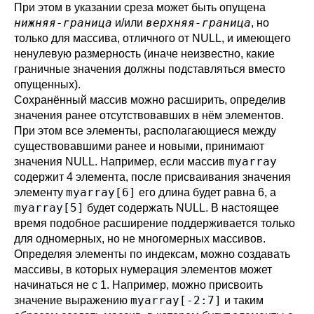
При этом в указании среза может быть опущена
нижняя-граница
верхняя-граница
и/или
, но
только для массива, отличного от NULL, и имеющего
ненулевую размерность (иначе неизвестно, какие
граничные значения должны подставляться вместо
опущенных).
Сохранённый массив можно расширить, определив
значения ранее отсутствовавших в нём элементов.
При этом все элементы, располагающиеся между
существовавшими ранее и новыми, принимают
myarray
значения NULL. Например, если массив
содержит 4 элемента, после присваивания значения
myarray[6]
элементу
его длина будет равна 6, а
myarray[5]
будет содержать NULL. В настоящее
время подобное расширение поддерживается только
для одномерных, но не многомерных массивов.
Определяя элементы по индексам, можно создавать
массивы, в которых нумерация элементов может
начинаться не с 1. Например, можно присвоить
myarray[-2:7]
значение выражению
и таким