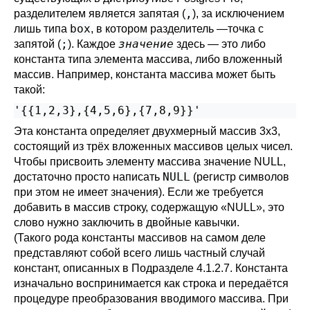
,
разделителем является запятая (
), за исключением
box
лишь типа
, в котором разделитель —точка с
;
значение
запятой (
). Каждое
здесь — это либо
константа типа элемента массива, либо вложенный
массив. Например, константа массива может быть
такой:
'{{1,2,3},{4,5,6},{7,8,9}}'
Эта константа определяет двухмерный массив 3x3,
состоящий из трёх вложенных массивов целых чисел.
Чтобы присвоить элементу массива значение NULL,
NULL
достаточно просто написать
(регистр символов
при этом не имеет значения). Если же требуется
добавить в массив строку, содержащую
«
NULL
»
, это
слово нужно заключить в двойные кавычки.
(Такого рода константы массивов на самом деле
представляют собой всего лишь частный случай
констант, описанных в
Подразделе 4.1.2.7
. Константа
изначально воспринимается как строка и передаётся
процедуре преобразования вводимого массива. При