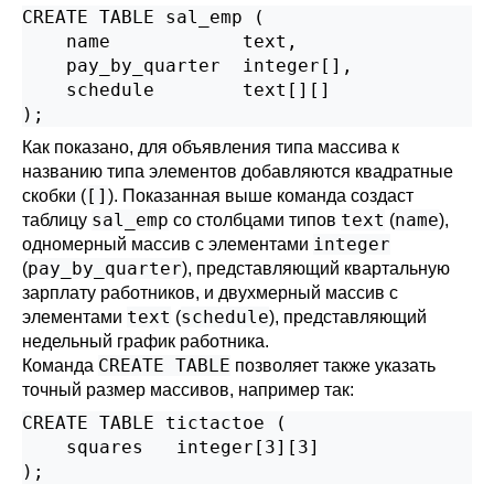
CREATE TABLE sal_emp (

    name            text,

    pay_by_quarter  integer[],

    schedule        text[][]

);
Как показано, для объявления типа массива к
названию типа элементов добавляются квадратные
[]
скобки (
). Показанная выше команда создаст
sal_emp
text
name
таблицу
со столбцами типов
(
),
integer
одномерный массив с элементами
pay_by_quarter
(
), представляющий квартальную
зарплату работников, и двухмерный массив с
text
schedule
элементами
(
), представляющий
недельный график работника.
CREATE TABLE
Команда
позволяет также указать
точный размер массивов, например так:
CREATE TABLE tictactoe (

    squares   integer[3][3]

);