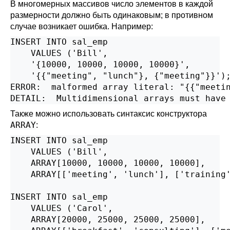
В многомерных массивов число элементов в каждой
размерности должно быть одинаковым; в противном
случае возникает ошибка. Например:
INSERT INTO sal_emp

    VALUES ('Bill',

    '{10000, 10000, 10000, 10000}',

    '{{"meeting", "lunch"}, {"meeting"}}');
ERROR:  malformed array literal: "{{"meetin
DETAIL:  Multidimensional arrays must have
Также можно использовать синтаксис конструктора
ARRAY
:
INSERT INTO sal_emp

    VALUES ('Bill',

    ARRAY[10000, 10000, 10000, 10000],

    ARRAY[['meeting', 'lunch'], ['training'
INSERT INTO sal_emp

    VALUES ('Carol',

    ARRAY[20000, 25000, 25000, 25000],
