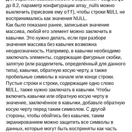
до 8.2, параметр конфигурации
array_nulls
можно
off
NULL
выключить (присвоив ему
), чтобы строки
не
воспринимались как значения NULL.
Как было показано ранее, записывая значение
массива, любой его элемент можно заключить в
кавычки. Это
нужно
делать, если при разборе
значения массива без кавычек возможна
неоднозначность. Например, в кавычки необходимо
заключать элементы, содержащие фигурные скобки,
запятую (или разделитель, определённый для данного
типа), кавычки, обратную косую черту, а также
пробельные символы в начале или конце строки.
Пустые строки и строки, содержащие одно слово
NULL
, также нужно заключать в кавычки. Чтобы
включить кавычки или обратную косую черту в
значение, заключённое в кавычки, добавьте обратную
косую черту перед таким символом. С другой
стороны, чтобы обойтись без кавычек, таким
экранированием можно защитить все символы в
данных, которые могут быть восприняты как часть