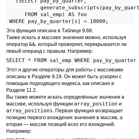
   (SELECT pay_by_quarter,

           generate_subscripts(pay_by_quart
      FROM sal_emp) AS foo

 WHERE pay_by_quarter[s] = 10000;
Эта функция описана в
Таблице 9.68
.
Также искать в массиве значения можно, используя
&&
оператор
, который проверяет, перекрывается ли
левый операнд с правым. Например:
SELECT * FROM sal_emp WHERE pay_by_quarter
Этот и другие операторы для работы с массивами
описаны в
Разделе 9.19
. Он может быть ускорен с
помощью подходящего индекса, как описано в
Разделе 11.2
.
Вы также можете искать определённые значения в
array_position
массиве, используя функции
и
array_positions
. Первая функция возвращает
позицию первого вхождения значения в массив, а
вторая — массив позиций всех его вхождений.
Например: