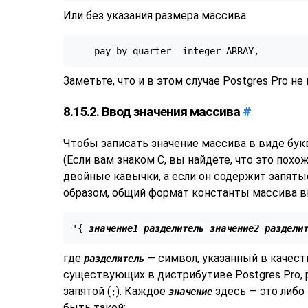
Или без указания размера массива:
    pay_by_quarter  integer ARRAY,
Заметьте, что и в этом случае
Postgres Pro
не 
8.15.2. Ввод значения массива
#
Чтобы записать значение массива в виде бук
(Если вам знаком C, вы найдёте, что это пох
двойные кавычки, а если он содержит запятые
образом, общий формат константы массива в
'{ 
значение1
разделитель
значение2
раздели
где
— символ, указанный в качест
разделитель
существующих в дистрибутиве
Postgres Pro
,
запятой (
). Каждое
здесь — это либо
;
значение
быть такой: