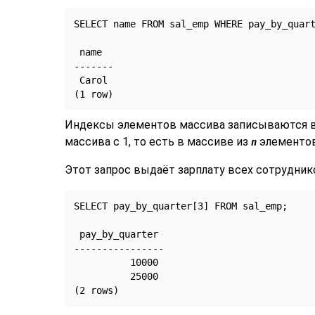
SELECT name FROM sal_emp WHERE pay_by_quart
 name

-------

 Carol

(1 row)
Индексы элементов массива записываются в
массива с 1, то есть в массиве из
элементов
n
Этот запрос выдаёт зарплату всех сотрудник
SELECT pay_by_quarter[3] FROM sal_emp;

 pay_by_quarter

----------------

          10000

          25000

(2 rows)