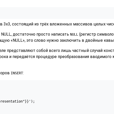
 3x3, состоящий из трёх вложенных массивов целых чис
 NULL, достаточно просто написать
(регистр символов
NULL
жащую
«
NULL
»
, это слово нужно заключить в двойные кавы
еле представляют собой всего лишь частный случай конс
рока и передаётся процедуре преобразования вводимого
торов
:
INSERT
resentation"}}');
