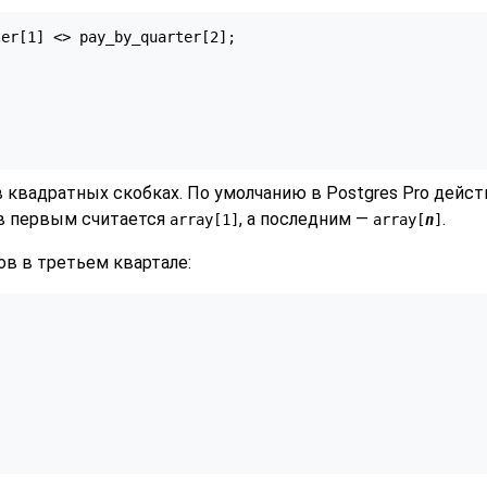
er[1] <> pay_by_quarter[2];

 квадратных скобках. По умолчанию в
Postgres Pro
действ
 первым считается
, а последним —
.
array[1]
array[
n
]
ов в третьем квартале: