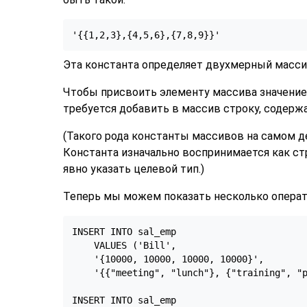
'{{1,2,3},{4,5,6},{7,8,9}}'
Эта константа определяет двухмерный массив
Чтобы присвоить элементу массива значение
требуется добавить в массив строку, содер
(Такого рода константы массивов на самом д
Константа изначально воспринимается как ст
явно указать целевой тип.)
Теперь мы можем показать несколько опера
INSERT INTO sal_emp

    VALUES ('Bill',

    '{10000, 10000, 10000, 10000}',

    '{{"meeting", "lunch"}, {"training", "p
INSERT INTO sal_emp
