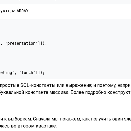
руктора
:
ARRAY
, 'presentation']]);

eeting', 'lunch']]);
 простые SQL-константы или выражения; и поэтому, напри
 буквальной константе массива. Более подробно конструк
 к выборкам. Сначала мы покажем, как получить один эле
лась во втором квартале: