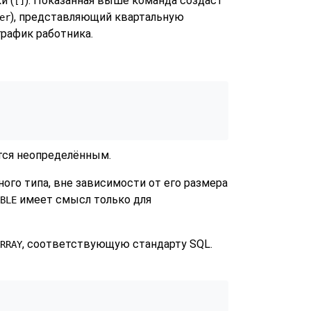
и (
). Показанная выше команда создаст
[]
), представляющий квартальную
er
рафик работника.
ётся неопределённым.
ого типа, вне зависимости от его размера
имеет смысл только для
BLE
, соответствующую стандарту SQL.
RRAY