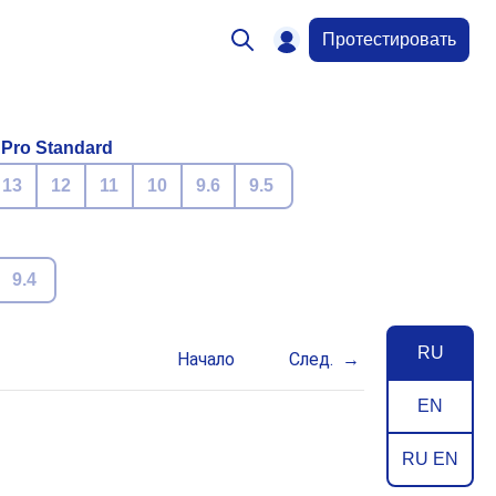
Протестировать
 Pro Standard
13
12
11
10
9.6
9.5
9.4
RU
Начало
След.
EN
RU EN