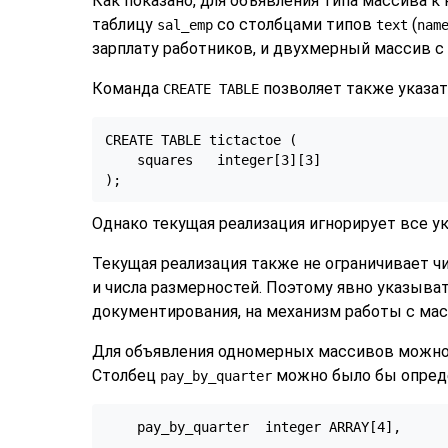
Как показано, для объявления типа массива 
таблицу
со столбцами типов
(
sal_emp
text
nam
зарплату работников, и двухмерный массив 
Команда
позволяет также указат
CREATE TABLE
CREATE TABLE tictactoe (

    squares   integer[3][3]

);
Однако текущая реализация игнорирует все у
Текущая реализация также не ограничивает ч
и числа размерностей. Поэтому явно указыва
документирования, на механизм работы с мас
Для объявления одномерных массивов можно
Столбец
можно было бы опреде
pay_by_quarter
    pay_by_quarter  integer ARRAY[4],