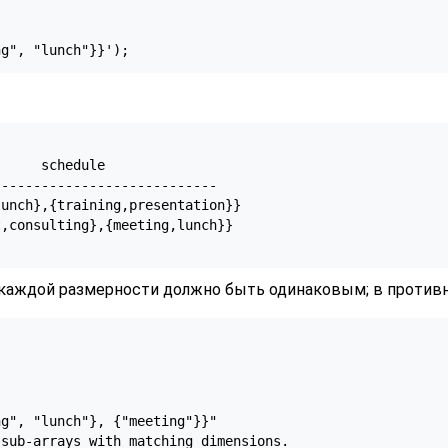
ng", "lunch"}}');
     schedule

---------------------------

unch},{training,presentation}}

,consulting},{meeting,lunch}}

каждой размерности должно быть одинаковым; в противн


g", "lunch"}, {"meeting"}}"

 sub-arrays with matching dimensions.