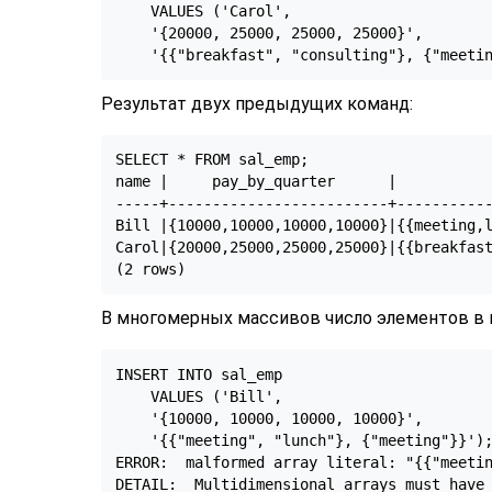
    VALUES ('Carol',

    '{20000, 25000, 25000, 25000}',

    '{{"breakfast", "consulting"}, {"meeti
Результат двух предыдущих команд:
SELECT * FROM sal_emp;

name |     pay_by_quarter      |           
-----+-------------------------+-----------
Bill |{10000,10000,10000,10000}|{{meeting,l
Carol|{20000,25000,25000,25000}|{{breakfast
(2 rows)
В многомерных массивов число элементов в 
INSERT INTO sal_emp

    VALUES ('Bill',

    '{10000, 10000, 10000, 10000}',

    '{{"meeting", "lunch"}, {"meeting"}}');
ERROR:  malformed array literal: "{{"meetin
DETAIL:  Multidimensional arrays must have