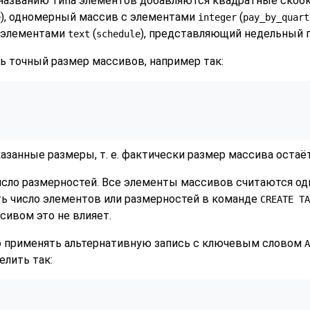
к названию типа элементов добавляются квадратные скобк
), одномерный массив с элементами
(
e
integer
pay_by_quart
с элементами
(
), представляющий недельный г
text
schedule
ь точный размер массивов, например так:
казанные размеры, т. е. фактически размер массива оста
исло размерностей. Все элементы массивов считаются одн
ть число элементов или размерностей в команде
CREATE TA
сивом это не влияет.
 применять альтернативную запись с ключевым словом
A
лить так: