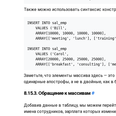
Также можно использовать синтаксис конст
INSERT INTO sal_emp

    VALUES ('Bill',

    ARRAY[10000, 10000, 10000, 10000],

    ARRAY[['meeting', 'lunch'], ['training'
INSERT INTO sal_emp

    VALUES ('Carol',

    ARRAY[20000, 25000, 25000, 25000],

    ARRAY[['breakfast', 'consulting'], ['m
Заметьте, что элементы массива здесь — это
одинарные апострофы, а не в двойные, как в
8.15.3. Обращение к массивам
#
Добавив данные в таблицу, мы можем перейти
имена сотрудников, зарплата которых измени