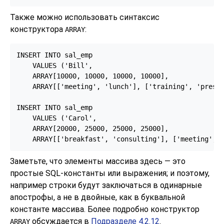
Также можно использовать синтаксис
конструктора
:
ARRAY
INSERT INTO sal_emp

    VALUES ('Bill',

    ARRAY[10000, 10000, 10000, 10000],

    ARRAY[['meeting', 'lunch'], ['training', 'presen
INSERT INTO sal_emp

    VALUES ('Carol',

    ARRAY[20000, 25000, 25000, 25000],

    ARRAY[['breakfast', 'consulting'], ['meeting', 
Заметьте, что элементы массива здесь — это
простые SQL-константы или выражения; и поэтому,
например строки будут заключаться в одинарные
апострофы, а не в двойные, как в буквальной
константе массива. Более подробно конструктор
обсуждается в
Подразделе 4.2.12
.
ARRAY