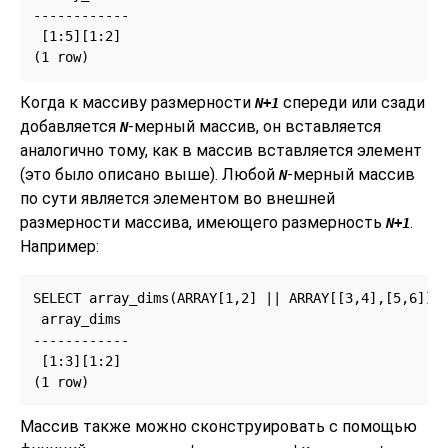
------------

 [1:5][1:2]

(1 row)
Когда к массиву размерности
спереди или сзади
N+1
добавляется
-мерный массив, он вставляется
N
аналогично тому, как в массив вставляется элемент
(это было описано выше). Любой
-мерный массив
N
по сути является элементом во внешней
размерности массива, имеющего размерность
.
N+1
Например:
SELECT array_dims(ARRAY[1,2] || ARRAY[[3,4],[5,6]]);
 array_dims

------------

 [1:3][1:2]

(1 row)
Массив также можно сконструировать с помощью