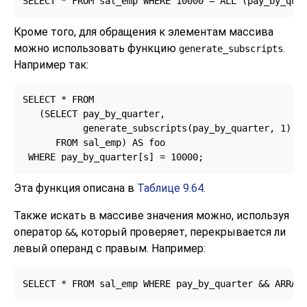
SELECT * FROM sal_emp WHERE 10000 = ALL (pay_by_qua
Кроме того, для обращения к элементам массива
можно использовать функцию
.
generate_subscripts
Например так:
SELECT * FROM

   (SELECT pay_by_quarter,

           generate_subscripts(pay_by_quarter, 1) AS
      FROM sal_emp) AS foo

 WHERE pay_by_quarter[s] = 10000;
Эта функция описана в
Таблице 9.64
.
Также искать в массиве значения можно, используя
оператор
, который проверяет, перекрывается ли
&&
левый операнд с правым. Например:
SELECT * FROM sal_emp WHERE pay_by_quarter && ARRAY