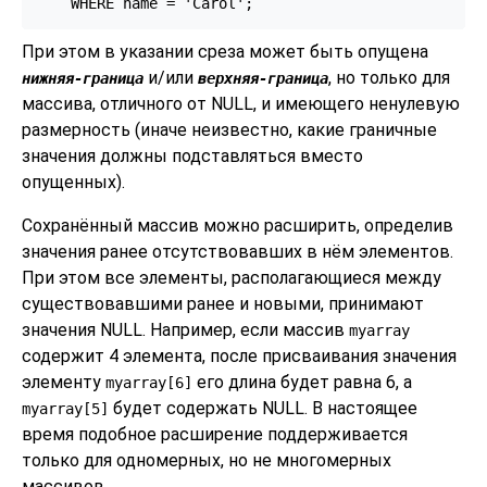
    WHERE name = 'Carol';
При этом в указании среза может быть опущена
и/или
, но только для
нижняя-граница
верхняя-граница
массива, отличного от NULL, и имеющего ненулевую
размерность (иначе неизвестно, какие граничные
значения должны подставляться вместо
опущенных).
Сохранённый массив можно расширить, определив
значения ранее отсутствовавших в нём элементов.
При этом все элементы, располагающиеся между
существовавшими ранее и новыми, принимают
значения NULL. Например, если массив
myarray
содержит 4 элемента, после присваивания значения
элементу
его длина будет равна 6, а
myarray[6]
будет содержать NULL. В настоящее
myarray[5]
время подобное расширение поддерживается
только для одномерных, но не многомерных
массивов.