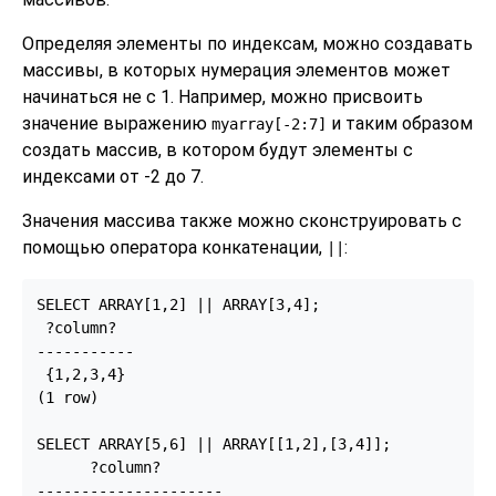
Определяя элементы по индексам, можно создавать
массивы, в которых нумерация элементов может
начинаться не с 1. Например, можно присвоить
значение выражению
и таким образом
myarray[-2:7]
создать массив, в котором будут элементы с
индексами от -2 до 7.
Значения массива также можно сконструировать с
помощью оператора конкатенации,
:
||
SELECT ARRAY[1,2] || ARRAY[3,4];

 ?column?

-----------

 {1,2,3,4}

(1 row)

SELECT ARRAY[5,6] || ARRAY[[1,2],[3,4]];

      ?column?

---------------------
