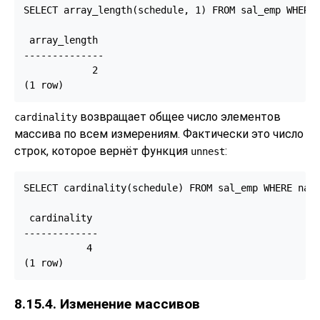
SELECT array_length(schedule, 1) FROM sal_emp WHERE 
 array_length

--------------

            2

(1 row)
возвращает общее число элементов
cardinality
массива по всем измерениям. Фактически это число
строк, которое вернёт функция
:
unnest
SELECT cardinality(schedule) FROM sal_emp WHERE name
 cardinality

-------------

           4

(1 row)
8.15.4. Изменение массивов