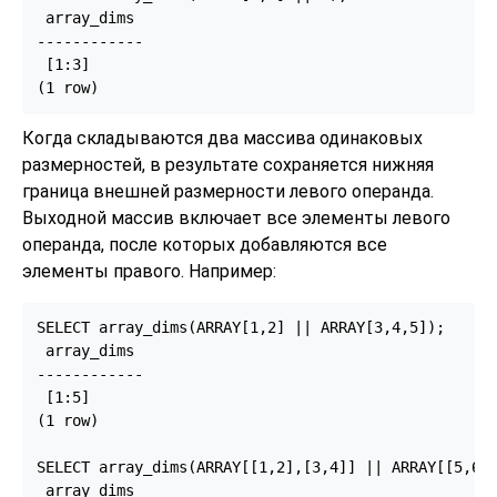
 array_dims

------------

 [1:3]

(1 row)
Когда складываются два массива одинаковых
размерностей, в результате сохраняется нижняя
граница внешней размерности левого операнда.
Выходной массив включает все элементы левого
операнда, после которых добавляются все
элементы правого. Например:
SELECT array_dims(ARRAY[1,2] || ARRAY[3,4,5]);

 array_dims

------------

 [1:5]

(1 row)

SELECT array_dims(ARRAY[[1,2],[3,4]] || ARRAY[[5,6],
 array_dims
