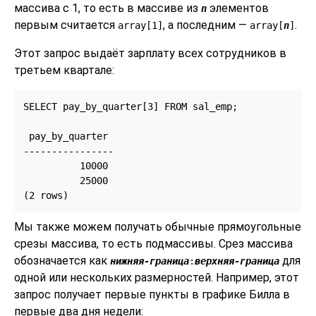
массива с 1, то есть в массиве из
элементов
n
первым считается
, а последним —
.
array[1]
array[
n
]
Этот запрос выдаёт зарплату всех сотрудников в
третьем квартале:
SELECT pay_by_quarter[3] FROM sal_emp;

 pay_by_quarter

----------------

          10000

          25000

(2 rows)
Мы также можем получать обычные прямоугольные
срезы массива, то есть подмассивы. Срез массива
обозначается как
для
нижняя-граница
:
верхняя-граница
одной или нескольких размерностей. Например, этот
запрос получает первые пункты в графике Билла в
первые два дня недели: