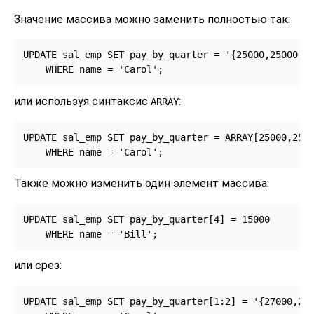
Значение массива можно заменить полностью так:
UPDATE sal_emp SET pay_by_quarter = '{25000,25000,27
    WHERE name = 'Carol';
или используя синтаксис
:
ARRAY
UPDATE sal_emp SET pay_by_quarter = ARRAY[25000,2500
    WHERE name = 'Carol';
Также можно изменить один элемент массива:
UPDATE sal_emp SET pay_by_quarter[4] = 15000

    WHERE name = 'Bill';
или срез:
UPDATE sal_emp SET pay_by_quarter[1:2] = '{27000,270