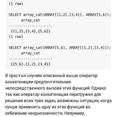
(1 row)

SELECT array_cat(ARRAY[[1,2],[3,4]], ARRAY[5,6]);

      array_cat

---------------------

 {{1,2},{3,4},{5,6}}

(1 row)

SELECT array_cat(ARRAY[5,6], ARRAY[[1,2],[3,4]]);

      array_cat

---------------------

 {{5,6},{1,2},{3,4}}
В простых случаях описанный выше оператор
конкатенации предпочтительнее
непосредственного вызова этих функций. Однако
так как оператор конкатенации перегружен для
решения всех трёх задач, возможны ситуации, когда
лучше применить одну из этих функций во
избежание неоднозначности. Например,