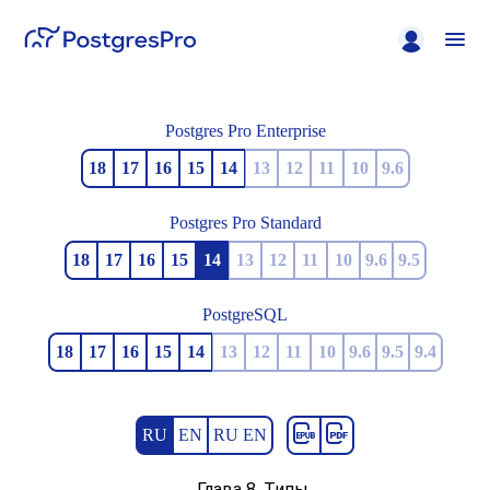
Postgres Pro Enterprise
18
17
16
15
14
13
12
11
10
9.6
Postgres Pro Standard
18
17
16
15
14
13
12
11
10
9.6
9.5
PostgreSQL
18
17
16
15
14
13
12
11
10
9.6
9.5
9.4
RU
EN
RU EN
Глава 8. Типы