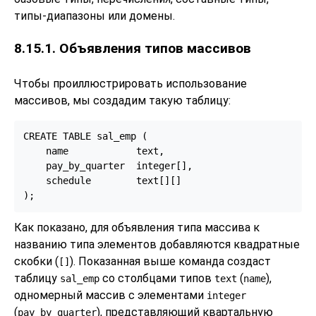
типы-диапазоны или домены.
8.15.1. Объявления типов массивов
Чтобы проиллюстрировать использование
массивов, мы создадим такую таблицу:
CREATE TABLE sal_emp (

    name            text,

    pay_by_quarter  integer[],

    schedule        text[][]

);
Как показано, для объявления типа массива к
названию типа элементов добавляются квадратные
скобки (
). Показанная выше команда создаст
[]
таблицу
со столбцами типов
(
),
sal_emp
text
name
одномерный массив с элементами
integer
(
), представляющий квартальную
pay_by_quarter