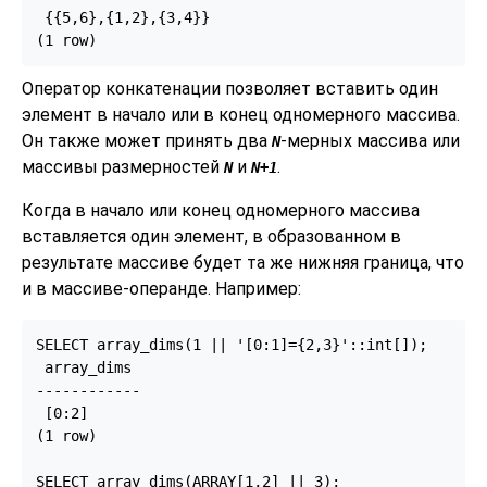
 {{5,6},{1,2},{3,4}}

(1 row)
Оператор конкатенации позволяет вставить один
элемент в начало или в конец одномерного массива.
Он также может принять два
-мерных массива или
N
массивы размерностей
и
.
N
N+1
Когда в начало или конец одномерного массива
вставляется один элемент, в образованном в
результате массиве будет та же нижняя граница, что
и в массиве-операнде. Например:
SELECT array_dims(1 || '[0:1]={2,3}'::int[]);

 array_dims

------------

 [0:2]

(1 row)

SELECT array_dims(ARRAY[1,2] || 3);
