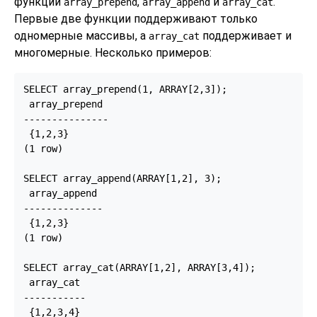
функций
,
и
.
array_prepend
array_append
array_cat
Первые две функции поддерживают только
одномерные массивы, а
поддерживает и
array_cat
многомерные. Несколько примеров:
SELECT array_prepend(1, ARRAY[2,3]);

 array_prepend

---------------

 {1,2,3}

(1 row)

SELECT array_append(ARRAY[1,2], 3);

 array_append

--------------

 {1,2,3}

(1 row)

SELECT array_cat(ARRAY[1,2], ARRAY[3,4]);

 array_cat

-----------

 {1,2,3,4}
