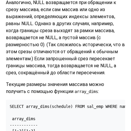
Аналогично, NULL возвращается при обращении к
срезу массива, если сам массив или одно из
выражений, определяющих индексы элементов,
равны NULL. Однако в других случаях, например,
когда границы среза выходят за рамки массива,
возвращается не NULL, а пустой массив (с
размерностью 0). (Так сложилось исторически, что в
этом срезы отличаются от обращений к обычным
элементам.) Если запрошенный срез пересекает
границы массива, тогда возвращается не NULL, а
срез, сокращённый до области пересечения.
Текущие размеры значения массива можно
получить с помощью функции
:
array_dims
SELECT array_dims(schedule) FROM sal_emp WHERE name 
 array_dims

------------

 [1:2][1:2]
