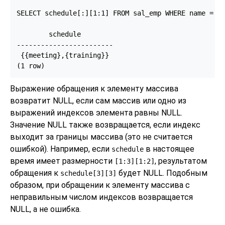
SELECT schedule[:][1:1] FROM sal_emp WHERE name = 'B
        schedule

------------------------

 {{meeting},{training}}

(1 row)
Выражение обращения к элементу массива
возвратит NULL, если сам массив или одно из
выражений индексов элемента равны NULL.
Значение NULL также возвращается, если индекс
выходит за границы массива (это не считается
ошибкой). Например, если
в настоящее
schedule
время имеет размерности
, результатом
[1:3][1:2]
обращения к
будет NULL. Подобным
schedule[3][3]
образом, при обращении к элементу массива с
неправильным числом индексов возвращается
NULL, а не ошибка.