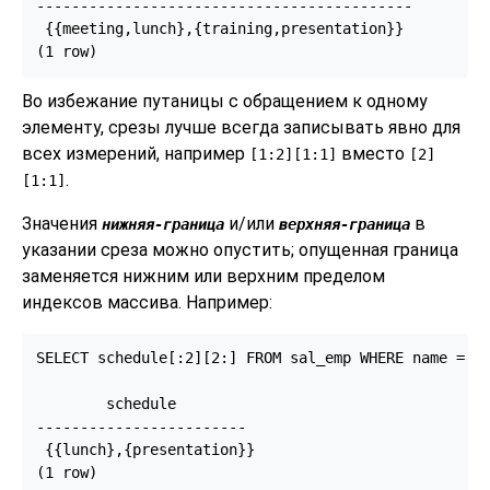
-------------------------------------------

 {{meeting,lunch},{training,presentation}}

(1 row)
Во избежание путаницы с обращением к одному
элементу, срезы лучше всегда записывать явно для
всех измерений, например
вместо
[1:2][1:1]
[2]
.
[1:1]
Значения
и/или
в
нижняя-граница
верхняя-граница
указании среза можно опустить; опущенная граница
заменяется нижним или верхним пределом
индексов массива. Например:
SELECT schedule[:2][2:] FROM sal_emp WHERE name = 'B
        schedule

------------------------

 {{lunch},{presentation}}

(1 row)
