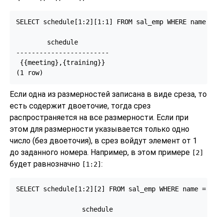
SELECT schedule[1:2][1:1] FROM sal_emp WHERE name = 
        schedule

------------------------

 {{meeting},{training}}

(1 row)
Если одна из размерностей записана в виде среза, то
есть содержит двоеточие, тогда срез
распространяется на все размерности. Если при
этом для размерности указывается только одно
число (без двоеточия), в срез войдут элемент от 1
до заданного номера. Например, в этом примере
[2]
будет равнозначно
:
[1:2]
SELECT schedule[1:2][2] FROM sal_emp WHERE name = 'B
                 schedule
