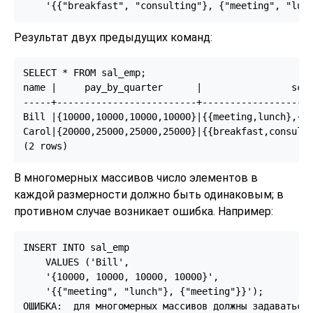
    '{{"breakfast", "consulting"}, {"meeting", "lun
Результат двух предыдущих команд:
SELECT * FROM sal_emp;

name |     pay_by_quarter      |                sche
-----+-------------------------+--------------------
Bill |{10000,10000,10000,10000}|{{meeting,lunch},{tr
Carol|{20000,25000,25000,25000}|{{breakfast,consulti
(2 rows)
В многомерных массивов число элементов в
каждой размерности должно быть одинаковым; в
противном случае возникает ошибка. Например:
INSERT INTO sal_emp

    VALUES ('Bill',

    '{10000, 10000, 10000, 10000}',

    '{{"meeting", "lunch"}, {"meeting"}}');

ОШИБКА:  для многомерных массивов должны задаваться