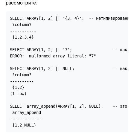
рассмотрите:
SELECT ARRAY[1, 2] || '{3, 4}';  -- нетипизированная
 ?column?

-----------

 {1,2,3,4}

SELECT ARRAY[1, 2] || '7';                 -- как и 
ERROR:  malformed array literal: "7"

SELECT ARRAY[1, 2] || NULL;                -- как и 
 ?column?

----------

 {1,2}

(1 row)

SELECT array_append(ARRAY[1, 2], NULL);    -- это мо
 array_append

--------------

 {1,2,NULL}